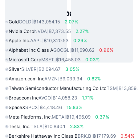
สินทรัพย์ในโลกแห่งความจริงยอดนิยม
Gold
GOLD
฿143,054.15
2.07%
Nvidia Corp
NVDA
฿7,373.55
2.27%
Apple Inc.
AAPL
฿10,320.53
0.29%
Alphabet Inc Class A
GOOGL
฿11,690.62
0.96%
Microsoft Corp
MSFT
฿16,458.03
0.03%
Silver
SILVER
฿2,094.67
3.05%
Amazon.com Inc
AMZN
฿9,039.34
0.82%
Taiwan Semiconductor Manufacturing Co Ltd
TSM
฿13,859
Broadcom Inc
AVGO
฿14,058.23
1.71%
SpaceX
SPCX
฿4,418.46
15.83%
Meta Platforms, Inc.
META
฿19,496.09
0.37%
Tesla, Inc.
TSLA
฿10,840.1
2.83%
Berkshire Hathaway Inc Class B
BRK.B
฿17,179.69
0.54%