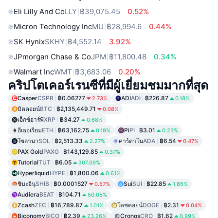
Eli Lilly And Co
LLY
฿39,075.45
0.52%
Micron Technology Inc
MU
฿28,994.6
0.44%
SK Hynix
SKHY
฿4,552.14
3.92%
JPmorgan Chase & Co
JPM
฿11,800.48
0.34%
Walmart Inc
WMT
฿3,683.06
0.20%
คริปโตเคอร์เรนซีที่มีผู้เยี่ยมชมมากที่สุด
Casper
CSPR
฿0.06277
ADI
ADI
฿226.87
2.73%
0.18%
บิตคอยน์
BTC
฿2,135,449.71
0.08%
เอ็กซ์อาร์พี
XRP
฿34.27
0.68%
อีเธอเรียม
ETH
฿63,162.75
Pi
PI
฿3.01
0.19%
0.23%
โซลานา
SOL
฿2,513.33
คาร์ดาโน
ADA
฿6.54
2.27%
0.47%
PAX Gold
PAXG
฿143,129.85
0.37%
Tutorial
TUT
฿6.05
307.09%
Hyperliquid
HYPE
฿1,800.06
0.61%
ชิบะอินุ
SHIB
฿0.0001527
Sui
SUI
฿22.85
0.57%
1.65%
Audiera
BEAT
฿104.71
50.05%
Zcash
ZEC
฿16,789.87
โดชคอยน์
DOGE
฿2.31
1.01%
0.04%
Biconomy
BICO
฿2.39
Cronos
CRO
฿1.62
23.26%
0.99%