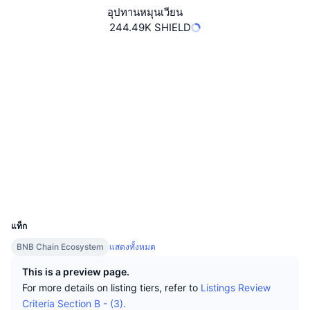
นักเทรดชั้นนำ
บทความ
เงินไหลเข้า/ไหลออกของ Exchange
DEX API
แปลงสกุลเงิน
อุปทานหมุนเวียน
ตารางอันดับ
Spot
244.49K SHIELD
เซนติเมนต์
องค์กร
จดหมายข่าว
ตัวชี้วัด
กำลังเป็นที่นิยม
ตราสารอนุพันธ์
Website
Whitepaper
เว็บไซต์
ราคา
CMC Launch
ที่กำลังจะมาถึง
ดัชนีความกลัวและความโลภ
โซเชียล
แหล่งข้อมูล
CMC Labs
ที่เพิ่มเข้ามาล่าสุด
ดัชนีฤดูกาลอัลท์คอยน์
สัญญา
0x00f9...A8a261
CMC Max
GainersและLosers
bscscan.com
ตัวชี้วัดวัฏจักรตลาด
สำรวจ
เอกสาร
ข่าวเด่น
ที่มีผู้เข้าชมมากที่สุด
สัดส่วนมูลค่าตลาดรวมของบิตคอยน์เปรียบเทียบกับตลา
วอลเลท
คำถามพบบ่อย
UCID
8452
เทเลบอท
ความรู้สึกที่มีต่อชุมชน
ดัชนี CoinMarketCap 20
แท็ก
การบูรณาการ AI
ลงโฆษณา
อันดับเชน
ดัชนี CoinMarketCap 100
BNB Chain Ecosystem
แสดงทั้งหมด
CMC Agent Hub
This is a preview page.
For more details on listing tiers, refer to
Listings Review
ตลาดการคาดการณ์
กระแสเงินทุน ETF
วิดเจ็ตสำหรับเว็บไซต์
ตลาดทักษะ
Criteria Section B - (3).