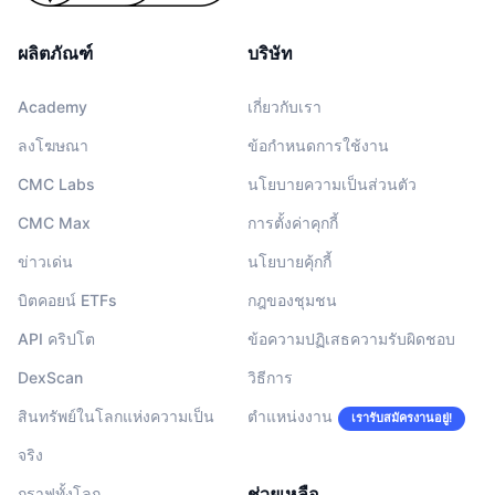
ผลิตภัณฑ์
บริษัท
Academy
เกี่ยวกับเรา
ลงโฆษณา
ข้อกำหนดการใช้งาน
CMC Labs
นโยบายความเป็นส่วนตัว
CMC Max
การตั้งค่าคุกกี้
ข่าวเด่น
นโยบายคุ้กกี้
บิตคอยน์ ETFs
กฎของชุมชน
API คริปโต
ข้อความปฏิเสธความรับผิดชอบ
DexScan
วิธีการ
สินทรัพย์ในโลกแห่งความเป็น
ตำแหน่งงาน
เรารับสมัครงานอยู่!
จริง
ช่วยเหลือ
กราฟทั้งโลก