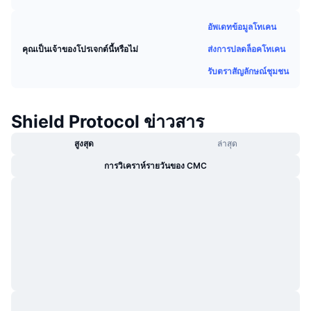
กำลังเป็นที่นิยม
คริปโตฯ ETFs
การเรียนรู้
CMC MCP
อัพเดทข้อมูลโทเคน
ใหม่
บิตคอยน์ ETFs
ส่งการปลดล็อคโทเคน
คุณเป็นเจ้าของโปรเจกต์นี้หรือไม่
x402
ข่าว
รับตราสัญลักษณ์ชุมชน
คริปโต
อีเธอเรียม ETFs
Academy
การเมือง
Shield Protocol ข่าวสาร
การวิเคราะห์ทางเทคนิค
วิจัย
สูงสุด
ล่าสุด
สปอต
RSI
วิดีโอ
การวิเคราห์รายวันของ CMC
การเงิน
MACD
คลังคำศัพท์
เทคโนโลยี
ตราสารอนุพันธ์
แคมเปญ
NFT
ภาพรวม
Airdrop
สถิติ NFT โดยภาพรวม
การชำระบัญชี
รางวัลเพชร