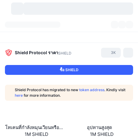
สกุลเงินคริปโต
แดชบอร์ด
สกุลเงินคริปโต
DexScan
ตลาด
อันดับ
Shield Protocol
ราคา
3K
SHIELD
สัญญาณ
ตัวกลางการแลกเปลี่ยน
หมวดหมู่
New
ภาพรวมของตลาด
ซื้อ SHIELD
กำลังมาแรง
ชุมชน
ภาพตลาดย้อนหลัง
ตลาด Spot
การซื้อขายสินทรัพย์ดิจิทัลโดยผ่านคนกลาง:
Shield Protocol has migrated to new
token address
. Kindly visit
ใหม่
ฟีด
API
การปลดล็อกโทเคน
จำนวนคริปโทเคอร์เรนซี
here
for more information.
Spot
ราคาบวก
หัวข้อ
อัตราผลตอบแทน
ผลิตภัณฑ์
คลังของ บิตคอยน์
ตราสารอนุพันธ์
API
Meme Explorer
ไลฟ์สด
สินทรัพย์ในโลกแห่งความเป็นจริง
คลังของ บีเอนบี
ผลิตภัณฑ์
API คริปโต
โทเคนที่กำลังหมุนเวียนหรือถูกล็อค
อุปทานสูงสุด
การซื้อขายสินทรัพย์ดิจิทัลโดยไม่มีคนกลาง:
1M SHIELD
1M SHIELD