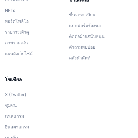
NFTs
ขึ้นจดทะเบียน
พอร์ตโฟลิโอ
แบบฟอร์มร้องขอ
รายการเฝ้าดู
ติดต่อฝ่ายสนับสนุน
ภาพวาดเล่น
คำถามพบบ่อย
แผนผังเว็บไซต์
คลังคำศัพท์
โซเชียล
X (Twitter)
ชุมชน
เทเลแกรม
อินสตาแกรม
เฟสบุ๊ค