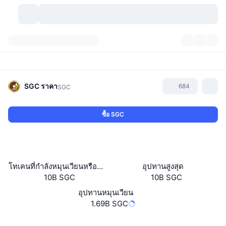
สกุลเงินคริปโต
แดชบอร์ด
สกุลเงินคริปโต
DexScan
ตลาด
อันดับ
SGC
ราคา
684
SGC
สัญญาณ
ตัวกลางการแลกเปลี่ยน
หมวดหมู่
New
ภาพรวมของตลาด
ซื้อ SGC
กำลังมาแรง
ชุมชน
ภาพตลาดย้อนหลัง
ตลาด Spot
การซื้อขายสินทรัพย์ดิจิทัลโดยผ่านคนกลาง:
ใหม่
ฟีด
API
การปลดล็อกโทเคน
จำนวนคริปโทเคอร์เรนซี
Spot
โทเคนที่กำลังหมุนเวียนหรือถูกล็อค
อุปทานสูงสุด
10B SGC
10B SGC
ราคาบวก
หัวข้อ
อัตราผลตอบแทน
ผลิตภัณฑ์
คลังของ บิตคอยน์
ตราสารอนุพันธ์
API
อุปทานหมุนเวียน
Meme Explorer
1.69B SGC
ไลฟ์สด
สินทรัพย์ในโลกแห่งความเป็นจริง
คลังของ บีเอนบี
ผลิตภัณฑ์
API คริปโต
การซื้อขายสินทรัพย์ดิจิทัลโดยไม่มีคนกลาง:
เว็บไซต์
Website
Whitepaper