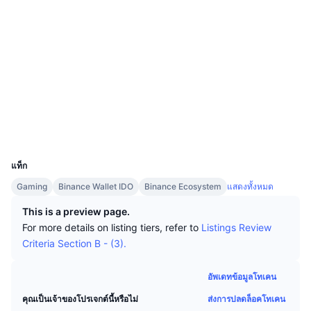
นักเทรดชั้นนำ
บทความ
เงินไหลเข้า/ไหลออกของ Exchange
DEX API
แปลงสกุลเงิน
ตารางอันดับ
Spot
โซเชียล
เซนติเมนต์
องค์กร
จดหมายข่าว
ตัวชี้วัด
กำลังเป็นที่นิยม
ตราสารอนุพันธ์
สัญญา
0xE0A4...B7F946
3.6
เรตติ้ง (CertiK)
ราคา
CMC Launch
ที่กำลังจะมาถึง
ดัชนีความกลัวและความโลภ
bscscan.com
สำรวจ
แหล่งข้อมูล
CMC Labs
ที่เพิ่มเข้ามาล่าสุด
ดัชนีฤดูกาลอัลท์คอยน์
วอลเลท
UCID
CMC Max
36537
GainersและLosers
ตัวชี้วัดวัฏจักรตลาด
เอกสาร
แท็ก
ข่าวเด่น
ที่มีผู้เข้าชมมากที่สุด
สัดส่วนมูลค่าตลาดรวมของบิตคอยน์เปรียบเทียบกับตลา
Gaming
Binance Wallet IDO
Binance Ecosystem
แสดงทั้งหมด
คำถามพบบ่อย
เทเลบอท
This is a preview page.
ความรู้สึกที่มีต่อชุมชน
ดัชนี CoinMarketCap 20
For more details on listing tiers, refer to
Listings Review
การบูรณาการ AI
ลงโฆษณา
Criteria Section B - (3).
อันดับเชน
ดัชนี CoinMarketCap 100
CMC Agent Hub
อัพเดทข้อมูลโทเคน
ตลาดการคาดการณ์
กระแสเงินทุน ETF
วิดเจ็ตสำหรับเว็บไซต์
ส่งการปลดล็อคโทเคน
คุณเป็นเจ้าของโปรเจกต์นี้หรือไม่
ตลาดทักษะ