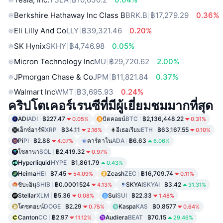
Berkshire Hathaway Inc Class B
BRK.B
฿17,279.29
0.36%
Eli Lilly And Co
LLY
฿39,321.46
0.20%
SK Hynix
SKHY
฿4,746.98
0.05%
Micron Technology Inc
MU
฿29,720.62
2.00%
JPmorgan Chase & Co
JPM
฿11,821.84
0.37%
Walmart Inc
WMT
฿3,695.93
0.24%
คริปโตเคอร์เรนซีที่มีผู้เยี่ยมชมมากที่สุด
ADI
ADI
฿227.47
บิตคอยน์
BTC
฿2,136,448.22
0.05%
0.31%
เอ็กซ์อาร์พี
XRP
฿34.11
อีเธอเรียม
ETH
฿63,167.55
2.16%
0.10%
Pi
PI
฿2.88
คาร์ดาโน
ADA
฿6.63
4.07%
6.06%
โซลานา
SOL
฿2,419.32
0.97%
Hyperliquid
HYPE
฿1,861.79
0.43%
Heima
HEI
฿7.45
Zcash
ZEC
฿16,709.74
54.09%
0.11%
ชิบะอินุ
SHIB
฿0.0001524
SKYAI
SKYAI
฿3.42
4.13%
31.31%
Stellar
XLM
฿5.36
Sui
SUI
฿22.33
0.08%
1.48%
โดชคอยน์
DOGE
฿2.29
Kaspa
KAS
฿0.8577
0.75%
0.64%
Canton
CC
฿2.97
Audiera
BEAT
฿70.15
11.12%
29.46%