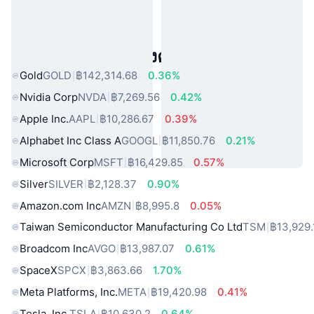
สินทรัพย์ในโลกแห่งความจริงยอดนิยม
Gold
GOLD
฿142,314.68
0.36%
Nvidia Corp
NVDA
฿7,269.56
0.42%
Apple Inc.
AAPL
฿10,286.67
0.39%
Alphabet Inc Class A
GOOGL
฿11,850.76
0.21%
Microsoft Corp
MSFT
฿16,429.85
0.57%
Silver
SILVER
฿2,128.37
0.90%
Amazon.com Inc
AMZN
฿8,995.8
0.05%
Taiwan Semiconductor Manufacturing Co Ltd
TSM
฿13,929.
Broadcom Inc
AVGO
฿13,987.07
0.61%
SpaceX
SPCX
฿3,863.66
1.70%
Meta Platforms, Inc.
META
฿19,420.98
0.41%
Tesla, Inc.
TSLA
฿10,630.2
0.64%