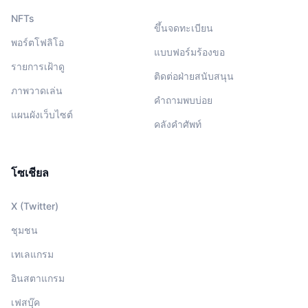
NFTs
ขึ้นจดทะเบียน
พอร์ตโฟลิโอ
แบบฟอร์มร้องขอ
รายการเฝ้าดู
ติดต่อฝ่ายสนับสนุน
ภาพวาดเล่น
คำถามพบบ่อย
แผนผังเว็บไซต์
คลังคำศัพท์
โซเชียล
X (Twitter)
ชุมชน
เทเลแกรม
อินสตาแกรม
เฟสบุ๊ค