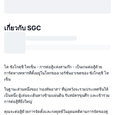
เกี่ยวกับ SGC
ไค ซังโกคุชิ ไทเซ็น - การต่อสู้แห่งสามก๊ก - เป็นเกมต่อสู้ด้วย
การ์ดทางทหารที่ตั้งอยู่ในโลกของเวอร์ชั่นอาเขตของ ซังโกคุชิ ไท
เซ็น
ในฐานะส่วนหนึ่งของ 'กองทัพอาสา' ที่มุ่งหวังจะรวมประเทศจีนให้
เป็นหนึ่ง ผู้เล่นจะเดินทางข้ามแผ่นดิน รับสมัครขุนศึก และเข้าร่วม
การต่อสู้ที่ยิ่งใหญ่
คุณจะต่อสู้ด้วยการจัดตั้งและกลยุทธ์ในอุดมคติตามการจัดของคู่