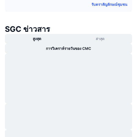
รับตราสัญลักษณ์ชุมชน
กำลังเป็นที่นิยม
คริปโตฯ ETFs
การเรียนรู้
CMC MCP
ใหม่
บิตคอยน์ ETFs
x402
ข่าว
SGC ข่าวสาร
คริปโต
อีเธอเรียม ETFs
สูงสุด
ล่าสุด
Academy
การวิเคราห์รายวันของ CMC
การเมือง
การวิเคราะห์ทางเทคนิค
วิจัย
สปอต
RSI
วิดีโอ
การเงิน
MACD
คลังคำศัพท์
เทคโนโลยี
ตราสารอนุพันธ์
แคมเปญ
NFT
ภาพรวม
Airdrop
สถิติ NFT โดยภาพรวม
การชำระบัญชี
รางวัลเพชร