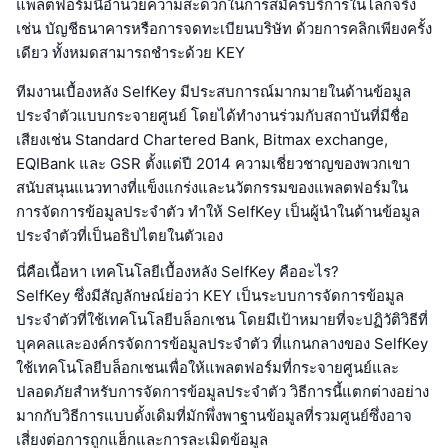
แพลตฟอร์มนี้อำนวยความสะดวกในการสมัครบริการในโลกจริง
เช่น บัญชีธนาคารหรือการจดทะเบียนบริษัท ด้วยการคลิกเพียงครั้ง
เดียว ทั้งหมดสามารถชำระด้วย KEY
ทีมงานเบื้องหลัง SelfKey มีประสบการณ์มากมายในด้านข้อมูล
ประจำตัวแบบกระจายศูนย์ โดยได้ทำงานร่วมกับสถาบันที่มีชื่อ
เสียงเช่น Standard Chartered Bank, Bitmax exchange,
EQIBank และ GSR ตั้งแต่ปี 2014 ความเชี่ยวชาญของพวกเขา
สนับสนุนแนวทางที่แข็งแกร่งและนวัตกรรมของแพลตฟอร์มใน
การจัดการข้อมูลประจำตัว ทำให้ SelfKey เป็นผู้นำในด้านข้อมูล
ประจำตัวที่เป็นอธิปไตยในตัวเอง
นี่คือเนื้อหา เทคโนโลยีเบื้องหลัง SelfKey คืออะไร?
SelfKey ซึ่งมีสัญลักษณ์ย่อว่า KEY เป็นระบบการจัดการข้อมูล
ประจำตัวที่ใช้เทคโนโลยีบล็อกเชน โดยมีเป้าหมายที่จะปฏิวัติวิธีที่
บุคคลและองค์กรจัดการข้อมูลประจำตัว ที่แกนกลางของ SelfKey
ใช้เทคโนโลยีบล็อกเชนเพื่อให้แพลตฟอร์มที่กระจายศูนย์และ
ปลอดภัยสำหรับการจัดการข้อมูลประจำตัว วิธีการนี้แตกต่างอย่าง
มากกับวิธีการแบบดั้งเดิมที่มักพึ่งพาฐานข้อมูลที่รวมศูนย์ซึ่งอาจ
เสี่ยงต่อการถูกแฮ็กและการละเมิดข้อมูล