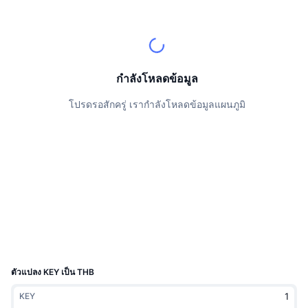
นักเทรดชั้นนำ
บทความ
เงินไหลเข้า/ไหลออกของ Exchange
DEX API
แปลงสกุลเงิน
ตารางอันดับ
Spot
เซนติเมนต์
องค์กร
จดหมายข่าว
ตัวชี้วัด
กำลังเป็นที่นิยม
ตราสารอนุพันธ์
ราคา
CMC Launch
กำลังโหลดข้อมูล
ที่กำลังจะมาถึง
ดัชนีความกลัวและความโลภ
โปรดรอสักครู่ เรากำลังโหลดข้อมูลแผนภูมิ
แหล่งข้อมูล
CMC Labs
ที่เพิ่มเข้ามาล่าสุด
ดัชนีฤดูกาลอัลท์คอยน์
CMC Max
GainersและLosers
ตัวชี้วัดวัฏจักรตลาด
เอกสาร
ข่าวเด่น
ที่มีผู้เข้าชมมากที่สุด
สัดส่วนมูลค่าตลาดรวมของบิตคอยน์เปรียบเทียบกับตลา
คำถามพบบ่อย
เทเลบอท
ความรู้สึกที่มีต่อชุมชน
ดัชนี CoinMarketCap 20
การบูรณาการ AI
ลงโฆษณา
อันดับเชน
ดัชนี CoinMarketCap 100
CMC Agent Hub
ตัวแปลง KEY เป็น THB
ตลาดการคาดการณ์
กระแสเงินทุน ETF
วิดเจ็ตสำหรับเว็บไซต์
KEY
ตลาดทักษะ