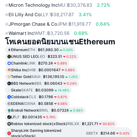
Micron Technology Inc
MU
฿30,376.83
2.72%
Eli Lilly And Co
LLY
฿38,217.87
3.41%
JPmorgan Chase & Co
JPM
฿11,919.77
0.64%
Walmart Inc
WMT
฿3,720.56
0.68%
โทเคนยอดนิยมบนเชนEthereum
Ethereum
ETH
฿61,980.30
0.00%
UNUS SED LEO
LEO
฿323.51
0.22%
Chainlink
LINK
฿270.24
0.89%
Shiba Inu
SHIB
฿0.0001647
0.88%
Tether Gold
XAUt
฿136,195.10
1.26%
BBS Network
BBS
฿0.06043
0.24%
Skate
SKATE
฿0.03099
14.46%
Coldstack
CLS
฿0.1796
0.87%
EDENA
EDENA
฿0.5858
8.68%
Brokoli Network
BRKL
฿0.07324
0.88%
LF
LF
฿0.001435
5.74%
Roblox tokenized stock(xStock)
RBLXX
฿1,221.71
30.62%
SharpLink Gaming tokenized
SBETX
฿214.66
0.43%
stock(xStock)