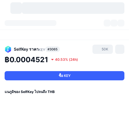
สกุลเงินคริปโต
แดชบอร์ด
สกุลเงินคริปโต
DexScan
ตลาด
อันดับ
SelfKey
ราคา
50K
#3065
KEY
฿0.0004521
40.53%
(
24h
)
สัญญาณ
ตัวกลางการแลกเปลี่ยน
หมวดหมู่
New
ภาพรวมของตลาด
กำลังมาแรง
ชุมชน
ภาพตลาดย้อนหลัง
ตลาด Spot
การซื้อขายสินทรัพย์ดิจิทัลโดยผ่านคนกลาง:
ซื้อ KEY
ใหม่
ฟีด
API
การปลดล็อกโทเคน
จำนวนคริปโทเคอร์เรนซี
Spot
แนภูมิของ SelfKey ไปจนถึง THB
ราคาบวก
หัวข้อ
อัตราผลตอบแทน
ผลิตภัณฑ์
คลังของ บิตคอยน์
ตราสารอนุพันธ์
API
Meme Explorer
ไลฟ์สด
สินทรัพย์ในโลกแห่งความเป็นจริง
คลังของ บีเอนบี
ผลิตภัณฑ์
API คริปโต
การซื้อขายสินทรัพย์ดิจิทัลโดยไม่มีคนกลาง: