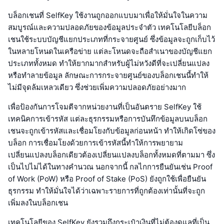
บล็อกเชนที่ SelfKey ใช้งานถูกออกแบบมาเพื่อให้มั่นใจในความ
สมบูรณ์และความปลอดภัยของข้อมูลประจำตัว เทคโนโลยีบล็อก
เชนใช้ระบบบัญชีแยกประเภทที่กระจายศูนย์ ซึ่งข้อมูลจะถูกเก็บไว้
ในหลายโหนดในเครือข่าย แต่ละโหนดจะถือสำเนาของบัญชีแยก
ประเภททั้งหมด ทำให้ยากมากสำหรับผู้ไม่หวังดีที่จะเปลี่ยนแปลง
หรือทำลายข้อมูล ลักษณะการกระจายศูนย์ของบล็อกเชนนี้ทำให้
ไม่มีจุดล้มเหลวเดียว ซึ่งช่วยเพิ่มความปลอดภัยอย่างมาก
เพื่อป้องกันการโจมตีจากหน่วยงานที่เป็นอันตราย SelfKey ใช้
เทคนิคการเข้ารหัส แต่ละธุรกรรมหรือการบันทึกข้อมูลบนบล็อก
เชนจะถูกเข้ารหัสและเชื่อมโยงกับข้อมูลก่อนหน้า ทำให้เกิดโซ่ของ
บล็อก การเชื่อมโยงด้วยการเข้ารหัสนี้ทำให้การพยายาม
เปลี่ยนแปลงบล็อกเดียวต้องเปลี่ยนแปลงบล็อกทั้งหมดที่ตามมา ซึ่ง
เป็นไปไม่ได้ในทางคำนวณ นอกจากนี้ กลไกการยืนยันเช่น Proof
of Work (PoW) หรือ Proof of Stake (PoS) ยังถูกใช้เพื่อยืนยัน
ธุรกรรม ทำให้มั่นใจได้ว่าเฉพาะรายการที่ถูกต้องเท่านั้นที่จะถูก
เพิ่มลงในบล็อกเชน
เทคโนโลยีของ SelfKey ยังรวมถึงกระเป๋าเงินที่ไม่ต้องดูแลที่เป็น