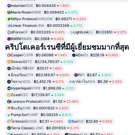
holoride
RIDE
฿0.004435
1.90%
Marie Rose
MARIE
฿0.009402
0.57%
Niftyx Protocol
SHROOM
฿0.06271
0.25%
Linear Finance
LINA
฿0.0003249
0.71%
dForce
DF
฿0.003335
LightLink
LL
฿0.03951
0.43%
0.37%
RMRK
RMRK
฿0.3568
0.43%
คริปโตเคอร์เรนซีที่มีผู้เยี่ยมชมมากที่สุด
Casper
CSPR
฿0.06096
ADI
ADI
฿228.19
1.44%
0.45%
บิตคอยน์
BTC
฿2,134,795.57
0.33%
เอ็กซ์อาร์พี
XRP
฿35.17
1.69%
อีเธอเรียม
ETH
฿62,185.97
Pi
PI
฿2.87
0.03%
3.42%
โซลานา
SOL
฿2,452.78
คาร์ดาโน
ADA
฿6.29
0.11%
2.05%
Hyperliquid
HYPE
฿1,898.09
3.13%
Zcash
ZEC
฿17,139.67
3.58%
Lorenzo Protocol
BANK
฿1.52
22.06%
ชิบะอินุ
SHIB
฿0.0001622
2.83%
Pump.fun
PUMP
฿0.08235
9.81%
โดชคอยน์
DOGE
฿2.31
Sui
SUI
฿22.80
0.88%
0.95%
Terra Classic
LUNC
฿0.001653
0.21%
Kaspa
KAS
฿0.8615
Stellar
XLM
฿5.52
3.25%
1.86%