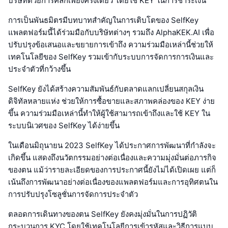
บริษัทด้วยการคลิกเพียงครั้งเดียว โดยใช้ KEY ในการชำระเงิน
การเป็นพันธมิตรมีบทบาทสำคัญในการเติบโตของ SelfKey
แพลตฟอร์มนี้ได้ร่วมมือกับบริษัทต่างๆ รวมถึง AlphaKEK.AI เพื่อ
ปรับปรุงข้อเสนอและขยายการเข้าถึง ความร่วมมือเหล่านี้ช่วยให้
เทคโนโลยีของ SelfKey รวมเข้ากับระบบการจัดการการเงินและ
ประจำตัวที่กว้างขึ้น
SelfKey ยังได้สร้างความสัมพันธ์กับตลาดแลกเปลี่ยนสกุลเงิน
ดิจิทัลหลายแห่ง ช่วยให้การซื้อขายและสภาพคล่องของ KEY ง่าย
ขึ้น ความร่วมมือเหล่านี้ทำให้ผู้ใช้สามารถเข้าถึงและใช้ KEY ใน
ระบบนิเวศของ SelfKey ได้ง่ายขึ้น
ในเดือนมิถุนายน 2023 SelfKey ได้ประกาศการพัฒนาที่กำลังจะ
เกิดขึ้น แสดงถึงนวัตกรรมอย่างต่อเนื่องและความมุ่งมั่นต่อภารกิจ
ของตน แม้ว่ารายละเอียดของการประกาศนี้ยังไม่ได้เปิดเผย แต่ก็
เน้นถึงการพัฒนาอย่างต่อเนื่องของแพลตฟอร์มและการอุทิศตนใน
การปรับปรุงโซลูชั่นการจัดการประจำตัว
ตลอดการเดินทางของตน SelfKey ยังคงมุ่งมั่นในการปฏิวัติ
กระบวนการ KYC โดยใช้เทคโนโลยีการเข้ารหัสและวิธีการแบบ