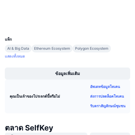
การขายที่กำลังจะมีขึ้น
etherscan.io
อัตราเงินทุน
สำรวจ
เรียนรู้และรับ
วอลเลท
UCID
ปฏิทิน
2398
แท็ก
ปฏิทิน ICO
AI & Big Data
Ethereum Ecosystem
Polygon Ecosystem
แสดงทั้งหมด
ปฏิทินกิจกรรม
Boost
ข้อมูลเพิ่มเติม
อัพเดทข้อมูลโทเคน
ส่งการปลดล็อคโทเคน
คุณเป็นเจ้าของโปรเจกต์นี้หรือไม่
รับตราสัญลักษณ์ชุมชน
ตลาด SelfKey