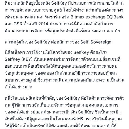
ทีมงานหลักที่อยู่เบื้องหลัง SelfKey มีประสบการณ์มากมายในด้าน
การระบุตัวตนแบบกระจายศูนย์ โดยได้ทำงานร่วมกับองค์กรต่างๆ
เช่น ธนาคารสแตนดาร์ดชาร์เตอร์ด Bitmax exchange EQIBank
และ GSR ตั้งแต่ปี 2014 ประสบการณ์นี้มีความสำคัญในการ
พัฒนาระบบการจัดการข้อมูลประจำตัวที่แข็งแกร่งและปลอดภัย
ความมุ่งมั่นของ SelfKey ต่อหลักการของ Self-Sovereign
นี่คือเนื้อหา การใช้งานในโลกจริงของ SelfKey คืออะไร?
SelfKey (KEY) เป็นแพลตฟอร์มการจัดการตัวตนบนบล็อกเชนที่
ออกแบบมาเพื่อเสริมพลังให้กับบุคคลและองค์กรในการควบคุม
ข้อมูลส่วนบุคคลของตนเอง มันนำเสนอวิธีการตรวจสอบตัวตน
แบบกระจายศูนย์ ซึ่งสามารถเพิ่มความปลอดภัยและความเป็นส่วน
ตัวได้อย่างมาก
หนึ่งในแอปพลิเคชันที่สำคัญของ SelfKey คือในด้านการจัดการตัว
ตน ผู้ใช้สามารถจัดเก็บและจัดการข้อมูลส่วนบุคคลและเอกสาร
ของตนได้อย่างปลอดภัยผ่านกระเป๋าเงิน SelfKey ซึ่งเป็นกระเป๋า
เงินที่ไม่ต้องมีผู้ดูแลและเป็นโอเพนซอร์สฟรี กระเป๋าเงินนี้อนุญาต
ให้ผู้ใช้จัดเก็บสินทรัพย์ดิจิทัลและตัวตนดิจิทัลของตนเอง ทำให้