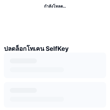
กำลังโหลด…
ปลดล็อกโทเคน SelfKey