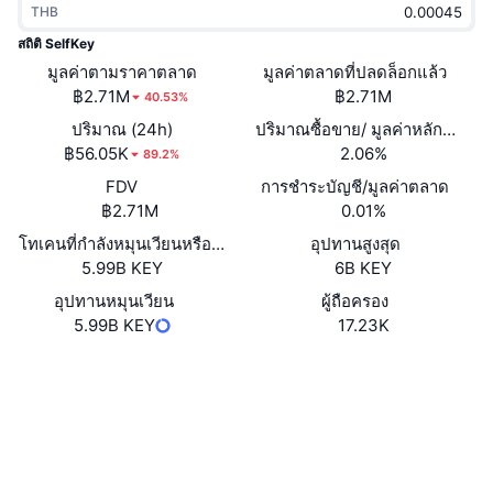
THB
กำลังเป็นที่นิยม
คริปโตฯ ETFs
การเรียนรู้
CMC MCP
สถิติ SelfKey
มูลค่าตามราคาตลาด
ใหม่
มูลค่าตลาดที่ปลดล็อกแล้ว
บิตคอยน์ ETFs
x402
ข่าว
฿2.71M
฿2.71M
40.53%
คริปโต
อีเธอเรียม ETFs
ปริมาณ (24h)
ปริมาณซื้อขาย/ มูลค่าหลักทรัพย
Academy
฿56.05K
2.06%
89.2%
การเมือง
FDV
การชำระบัญชี/มูลค่าตลาด
การวิเคราะห์ทางเทคนิค
วิจัย
฿2.71M
0.01%
สปอต
โทเคนที่กำลังหมุนเวียนหรือถูกล็อค
อุปทานสูงสุด
RSI
วิดีโอ
5.99B KEY
6B KEY
การเงิน
MACD
อุปทานหมุนเวียน
ผู้ถือครอง
คลังคำศัพท์
5.99B KEY
17.23K
เทคโนโลยี
เว็บไซต์
Website
Whitepaper
ตราสารอนุพันธ์
แคมเปญ
โซเชียล
NFT
ภาพรวม
Airdrop
0x4cc1...3296e7
สัญญา
สถิติ NFT โดยภาพรวม
การชำระบัญชี
3.1
รางวัลเพชร
เรตติ้ง (CertiK)