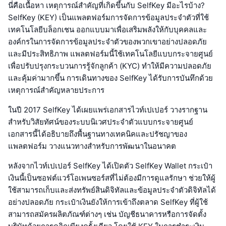
นี่คือเนื้อหา เหตุการณ์สำคัญที่เกิดขึ้นกับ SelfKey มีอะไรบ้าง?
SelfKey (KEY) เป็นแพลตฟอร์มการจัดการข้อมูลประจำตัวที่ใช้
เทคโนโลยีบล็อกเชน ออกแบบมาเพื่อเสริมพลังให้กับบุคคลและ
องค์กรในการจัดการข้อมูลประจำตัวของพวกเขาอย่างปลอดภัย
และมีประสิทธิภาพ แพลตฟอร์มนี้ใช้เทคโนโลยีแบบกระจายศูนย์
เพื่อปรับปรุงกระบวนการรู้จักลูกค้า (KYC) ทำให้มีความปลอดภัย
และคุ้มค่ามากขึ้น การเดินทางของ SelfKey ได้รับการบันทึกด้วย
เหตุการณ์สำคัญหลายประการ
ในปี 2017 SelfKey ได้เผยแพร่เอกสารไวท์เปเปอร์ วางรากฐาน
สำหรับวิสัยทัศน์ของระบบนิเวศประจำตัวแบบกระจายศูนย์
เอกสารนี้ได้อธิบายถึงพื้นฐานทางเทคนิคและปรัชญาของ
แพลตฟอร์ม วางแนวทางสำหรับการพัฒนาในอนาคต
หลังจากไวท์เปเปอร์ SelfKey ได้เปิดตัว SelfKey Wallet กระเป๋า
เงินนี้เป็นซอฟต์แวร์โอเพนซอร์สที่ไม่ต้องมีการดูแลรักษา ช่วยให้ผู้
ใช้สามารถเก็บและส่งทรัพย์สินดิจิทัลและข้อมูลประจำตัวดิจิทัลได้
อย่างปลอดภัย กระเป๋าเงินยังให้การเข้าถึงตลาด SelfKey ที่ผู้ใช้
สามารถสมัครผลิตภัณฑ์ต่างๆ เช่น บัญชีธนาคารหรือการจัดตั้ง