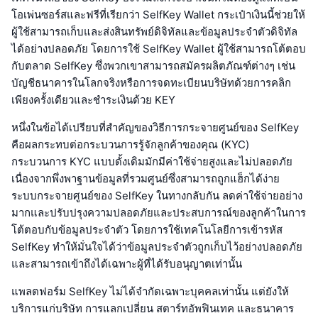
โอเพ่นซอร์สและฟรีที่เรียกว่า SelfKey Wallet กระเป๋าเงินนี้ช่วยให้
ผู้ใช้สามารถเก็บและส่งสินทรัพย์ดิจิทัลและข้อมูลประจำตัวดิจิทัล
ได้อย่างปลอดภัย โดยการใช้ SelfKey Wallet ผู้ใช้สามารถโต้ตอบ
กับตลาด SelfKey ซึ่งพวกเขาสามารถสมัครผลิตภัณฑ์ต่างๆ เช่น
บัญชีธนาคารในโลกจริงหรือการจดทะเบียนบริษัทด้วยการคลิก
เพียงครั้งเดียวและชำระเงินด้วย KEY
หนึ่งในข้อได้เปรียบที่สำคัญของวิธีการกระจายศูนย์ของ SelfKey
คือผลกระทบต่อกระบวนการรู้จักลูกค้าของคุณ (KYC)
กระบวนการ KYC แบบดั้งเดิมมักมีค่าใช้จ่ายสูงและไม่ปลอดภัย
เนื่องจากพึ่งพาฐานข้อมูลที่รวมศูนย์ซึ่งสามารถถูกแฮ็กได้ง่าย
ระบบกระจายศูนย์ของ SelfKey ในทางกลับกัน ลดค่าใช้จ่ายอย่าง
มากและปรับปรุงความปลอดภัยและประสบการณ์ของลูกค้าในการ
โต้ตอบกับข้อมูลประจำตัว โดยการใช้เทคโนโลยีการเข้ารหัส
SelfKey ทำให้มั่นใจได้ว่าข้อมูลประจำตัวถูกเก็บไว้อย่างปลอดภัย
และสามารถเข้าถึงได้เฉพาะผู้ที่ได้รับอนุญาตเท่านั้น
แพลตฟอร์ม SelfKey ไม่ได้จำกัดเฉพาะบุคคลเท่านั้น แต่ยังให้
บริการแก่บริษัท การแลกเปลี่ยน สตาร์ทอัพฟินเทค และธนาคาร