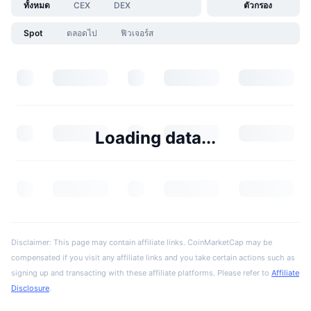
ทั้งหมด
CEX
DEX
ตัวกรอง
Spot
ตลอดไป
ฟิวเจอร์ส
Loading data...
Disclaimer: This page may contain affiliate links. CoinMarketCap may be
compensated if you visit any affiliate links and you take certain actions such as
signing up and transacting with these affiliate platforms. Please refer to
Affiliate
Disclosure
.