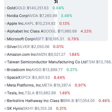
สินทรัพย์ในโลกแห่งความจริงยอดนิยม
Gold
GOLD
฿140,251.63
0.04%
Nvidia Corp
NVDA
฿7,265.99
3.49%
Apple Inc.
AAPL
฿10,234.92
0.13%
Alphabet Inc Class A
GOOGL
฿11,980.69
4.23%
Microsoft Corp
MSFT
฿16,195.31
0.79%
Silver
SILVER
฿2,050.06
0.01%
Amazon.com Inc
AMZN
฿9,021.27
1.84%
Taiwan Semiconductor Manufacturing Co Ltd
TSM
฿13,768
Broadcom Inc
AVGO
฿13,889.77
0.27%
SpaceX
SPCX
฿3,801.53
8.44%
Meta Platforms, Inc.
META
฿19,287.4
0.97%
Tesla, Inc.
TSLA
฿10,682.89
1.49%
Berkshire Hathaway Inc Class B
BRK.B
฿17,054.05
0.46%
SK Hynix
SKHY
฿5,103.26
0.21%