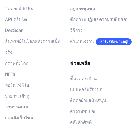
บิตคอยน์ ETFs
กฎของชุมชน
API คริปโต
ข้อความปฏิเสธความรับผิดชอบ
DexScan
วิธีการ
สินทรัพย์ในโลกแห่งความเป็น
ตำแหน่งงาน
เรารับสมัครงานอยู่!
จริง
ช่วยเหลือ
กราฟทั้งโลก
NFTs
ขึ้นจดทะเบียน
พอร์ตโฟลิโอ
แบบฟอร์มร้องขอ
รายการเฝ้าดู
ติดต่อฝ่ายสนับสนุน
ภาพวาดเล่น
คำถามพบบ่อย
แผนผังเว็บไซต์
คลังคำศัพท์