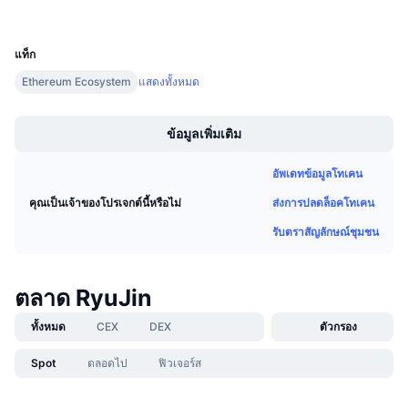
การขายที่กำลังจะมีขึ้น
UCID
อัตราเงินทุน
31606
เรียนรู้และรับ
แท็ก
Ethereum Ecosystem
แสดงทั้งหมด
ปฏิทิน
Boost
ปฏิทิน ICO
ข้อมูลเพิ่มเติม
ปฏิทินกิจกรรม
อัพเดทข้อมูลโทเคน
ส่งการปลดล็อคโทเคน
คุณเป็นเจ้าของโปรเจกต์นี้หรือไม่
รับตราสัญลักษณ์ชุมชน
ตลาด RyuJin
ทั้งหมด
CEX
DEX
ตัวกรอง
Spot
ตลอดไป
ฟิวเจอร์ส