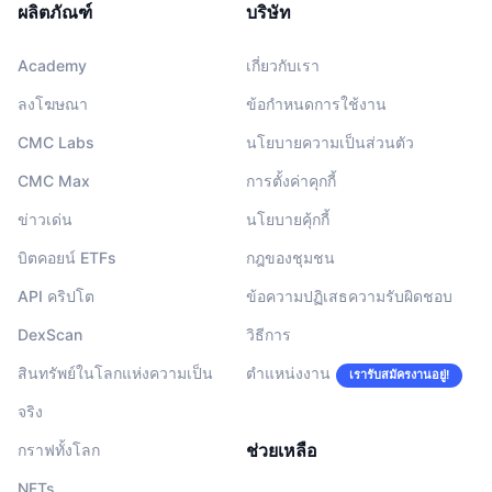
ผลิตภัณฑ์
บริษัท
Academy
เกี่ยวกับเรา
ลงโฆษณา
ข้อกำหนดการใช้งาน
CMC Labs
นโยบายความเป็นส่วนตัว
CMC Max
การตั้งค่าคุกกี้
ข่าวเด่น
นโยบายคุ้กกี้
บิตคอยน์ ETFs
กฎของชุมชน
API คริปโต
ข้อความปฏิเสธความรับผิดชอบ
DexScan
วิธีการ
สินทรัพย์ในโลกแห่งความเป็น
ตำแหน่งงาน
เรารับสมัครงานอยู่!
จริง
ช่วยเหลือ
กราฟทั้งโลก
NFTs