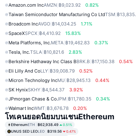
Amazon.com Inc
AMZN
฿9,023.92
0.82%
Taiwan Semiconductor Manufacturing Co Ltd
TSM
฿13,835
Broadcom Inc
AVGO
฿14,034.25
1.71%
SpaceX
SPCX
฿4,410.92
15.83%
Meta Platforms, Inc.
META
฿19,462.83
0.37%
Tesla, Inc.
TSLA
฿10,821.6
2.83%
Berkshire Hathaway Inc Class B
BRK.B
฿17,150.38
0.54%
Eli Lilly And Co
LLY
฿39,008.79
0.52%
Micron Technology Inc
MU
฿28,945.13
0.44%
SK Hynix
SKHY
฿4,544.37
3.92%
JPmorgan Chase & Co
JPM
฿11,780.35
0.34%
Walmart Inc
WMT
฿3,676.78
0.20%
โทเคนยอดนิยมบนเชนEthereum
Ethereum
ETH
฿62,938.49
0.51%
UNUS SED LEO
LEO
฿319.56
0.47%