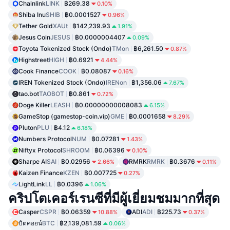
Chainlink
LINK
฿269.38
0.10%
Shiba Inu
SHIB
฿0.0001527
0.96%
Tether Gold
XAUt
฿142,239.93
1.91%
Jesus Coin
JESUS
฿0.0000004407
0.09%
Toyota Tokenized Stock (Ondo)
TMon
฿6,261.50
0.87%
Highstreet
HIGH
฿0.6921
4.44%
Cook Finance
COOK
฿0.08087
0.16%
IREN Tokenized Stock (Ondo)
IRENon
฿1,356.06
7.67%
tao.bot
TAOBOT
฿0.861
0.72%
Doge Killer
LEASH
฿0.00000000008083
6.15%
GameStop (gamestop-coin.vip)
GME
฿0.0001658
8.29%
Pluton
PLU
฿4.12
6.18%
Numbers Protocol
NUM
฿0.07281
1.43%
Niftyx Protocol
SHROOM
฿0.06396
0.10%
Sharpe AI
SAI
฿0.02956
RMRK
RMRK
฿0.3676
2.66%
0.11%
Kaizen Finance
KZEN
฿0.007725
0.27%
LightLink
LL
฿0.0396
1.06%
คริปโตเคอร์เรนซีที่มีผู้เยี่ยมชมมากที่สุด
Casper
CSPR
฿0.06359
ADI
ADI
฿225.73
10.88%
0.37%
บิตคอยน์
BTC
฿2,139,081.59
0.06%