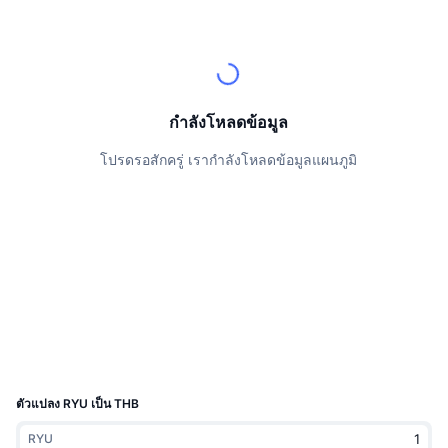
นักเทรดชั้นนำ
บทความ
เงินไหลเข้า/ไหลออกของ Exchange
DEX API
แปลงสกุลเงิน
ตารางอันดับ
Spot
เซนติเมนต์
องค์กร
จดหมายข่าว
ตัวชี้วัด
กำลังเป็นที่นิยม
ตราสารอนุพันธ์
ราคา
CMC Launch
ที่กำลังจะมาถึง
ดัชนีความกลัวและความโลภ
กำลังโหลดข้อมูล
แหล่งข้อมูล
CMC Labs
โปรดรอสักครู่ เรากำลังโหลดข้อมูลแผนภูมิ
ที่เพิ่มเข้ามาล่าสุด
ดัชนีฤดูกาลอัลท์คอยน์
CMC Max
GainersและLosers
ตัวชี้วัดวัฏจักรตลาด
เอกสาร
ข่าวเด่น
ที่มีผู้เข้าชมมากที่สุด
สัดส่วนมูลค่าตลาดรวมของบิตคอยน์เปรียบเทียบกับตลา
คำถามพบบ่อย
เทเลบอท
ความรู้สึกที่มีต่อชุมชน
ดัชนี CoinMarketCap 20
การบูรณาการ AI
ลงโฆษณา
อันดับเชน
ดัชนี CoinMarketCap 100
CMC Agent Hub
ตัวแปลง RYU เป็น THB
ตลาดการคาดการณ์
กระแสเงินทุน ETF
วิดเจ็ตสำหรับเว็บไซต์
ตลาดทักษะ
RYU