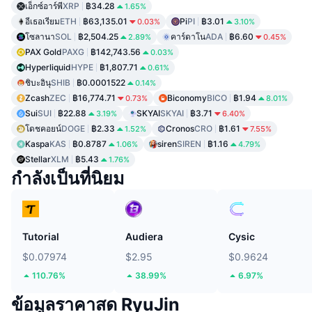
เอ็กซ์อาร์พี
XRP
฿34.28
1.65%
อีเธอเรียม
ETH
฿63,135.01
Pi
PI
฿3.01
0.03%
3.10%
โซลานา
SOL
฿2,504.25
คาร์ดาโน
ADA
฿6.60
2.89%
0.45%
PAX Gold
PAXG
฿142,743.56
0.03%
Hyperliquid
HYPE
฿1,807.71
0.61%
ชิบะอินุ
SHIB
฿0.0001522
0.14%
Zcash
ZEC
฿16,774.71
Biconomy
BICO
฿1.94
0.73%
8.01%
Sui
SUI
฿22.88
SKYAI
SKYAI
฿3.71
3.19%
6.40%
โดชคอยน์
DOGE
฿2.33
Cronos
CRO
฿1.61
1.52%
7.55%
Kaspa
KAS
฿0.8787
siren
SIREN
฿1.16
1.06%
4.79%
Stellar
XLM
฿5.43
1.76%
กำลังเป็นที่นิยม
Tutorial
Audiera
Cysic
$0.07974
$2.95
$0.9624
110.76%
38.99%
6.97%
ข้อมูลราคาสด RyuJin