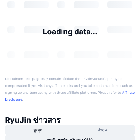
Loading data...
Disclaimer: This page may contain affiliate links. CoinMarketCap may be
compensated if you visit any affiliate links and you take certain actions such as
signing up and transacting with these affiliate platforms. Please refer to
Affiliate
Disclosure
.
RyuJin ข่าวสาร
สูงสุด
ล่าสุด
การวิเคราห์รายวันของ CMC