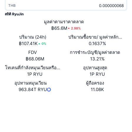
กำลังเป็นที่นิยม
คริปโตฯ ETFs
THB
การเรียนรู้
CMC MCP
สถิติ RyuJin
ใหม่
บิตคอยน์ ETFs
มูลค่าตามราคาตลาด
x402
ข่าว
฿65.6M
2.98%
คริปโต
อีเธอเรียม ETFs
ปริมาณ (24h)
ปริมาณซื้อขาย/ มูลค่าหลักทรัพย
Academy
฿107.41K
0.1637%
0%
การเมือง
การวิเคราะห์ทางเทคนิค
FDV
การชำระบัญชี/มูลค่าตลาด
วิจัย
฿68.06M
13.21%
สปอต
RSI
วิดีโอ
โทเคนที่กำลังหมุนเวียนหรือถูกล็อค
อุปทานสูงสุด
1P RYU
1P RYU
การเงิน
MACD
คลังคำศัพท์
อุปทานหมุนเวียน
ผู้ถือครอง
963.84T RYU
11.08K
เทคโนโลยี
ตราสารอนุพันธ์
แคมเปญ
เว็บไซต์
Website
Whitepaper
โซเชียล
NFT
ภาพรวม
Airdrop
สัญญา
0xca53...0fb42f
สถิติ NFT โดยภาพรวม
สำรวจ
etherscan.io
การชำระบัญชี
รางวัลเพชร
วอลเลท