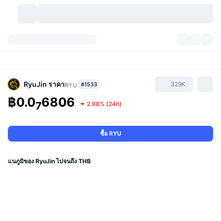
สกุลเงินคริปโต
แดชบอร์ด
สกุลเงินคริปโต
DexScan
ตลาด
อันดับ
RyuJin
ราคา
329K
#1533
RYU
฿0.0
6806
สัญญาณ
ตัวกลางการแลกเปลี่ยน
7
2.98%
(
24h
)
หมวดหมู่
New
ภาพรวมของตลาด
กำลังมาแรง
ชุมชน
ภาพตลาดย้อนหลัง
ตลาด Spot
การซื้อขายสินทรัพย์ดิจิทัลโดยผ่านคนกลาง:
ซื้อ RYU
ใหม่
ฟีด
API
การปลดล็อกโทเคน
จำนวนคริปโทเคอร์เรนซี
Spot
แนภูมิของ RyuJin ไปจนถึง THB
ราคาบวก
หัวข้อ
อัตราผลตอบแทน
ผลิตภัณฑ์
คลังของ บิตคอยน์
ตราสารอนุพันธ์
API
Meme Explorer
ไลฟ์สด
สินทรัพย์ในโลกแห่งความเป็นจริง
คลังของ บีเอนบี
ผลิตภัณฑ์
API คริปโต
การซื้อขายสินทรัพย์ดิจิทัลโดยไม่มีคนกลาง: