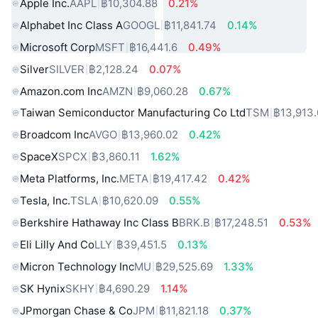
Apple Inc.
AAPL
฿10,304.88
0.21%
Alphabet Inc Class A
GOOGL
฿11,841.74
0.14%
Microsoft Corp
MSFT
฿16,441.6
0.49%
Silver
SILVER
฿2,128.24
0.07%
Amazon.com Inc
AMZN
฿9,060.28
0.67%
Taiwan Semiconductor Manufacturing Co Ltd
TSM
฿13,913
Broadcom Inc
AVGO
฿13,960.02
0.42%
SpaceX
SPCX
฿3,860.11
1.62%
Meta Platforms, Inc.
META
฿19,417.42
0.42%
Tesla, Inc.
TSLA
฿10,620.09
0.55%
Berkshire Hathaway Inc Class B
BRK.B
฿17,248.51
0.53%
Eli Lilly And Co
LLY
฿39,451.5
0.13%
Micron Technology Inc
MU
฿29,525.69
1.33%
SK Hynix
SKHY
฿4,690.29
1.14%
JPmorgan Chase & Co
JPM
฿11,821.18
0.37%