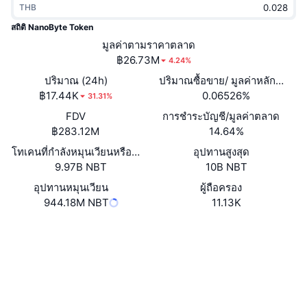
THB
กำลังเป็นที่นิยม
คริปโตฯ ETFs
การเรียนรู้
CMC MCP
สถิติ NanoByte Token
ใหม่
มูลค่าตามราคาตลาด
บิตคอยน์ ETFs
x402
ข่าว
฿26.73M
4.24%
คริปโต
อีเธอเรียม ETFs
ปริมาณ (24h)
ปริมาณซื้อขาย/ มูลค่าหลักทรัพย
Academy
฿17.44K
0.06526%
31.31%
การเมือง
FDV
การชำระบัญชี/มูลค่าตลาด
การวิเคราะห์ทางเทคนิค
วิจัย
฿283.12M
14.64%
สปอต
โทเคนที่กำลังหมุนเวียนหรือถูกล็อค
อุปทานสูงสุด
RSI
วิดีโอ
9.97B NBT
10B NBT
การเงิน
MACD
อุปทานหมุนเวียน
ผู้ถือครอง
คลังคำศัพท์
944.18M NBT
11.13K
เทคโนโลยี
เว็บไซต์
Website
Whitepaper
ตราสารอนุพันธ์
แคมเปญ
โซเชียล
NFT
ภาพรวม
Airdrop
0x446F...fE824c
สัญญา
สถิติ NFT โดยภาพรวม
การชำระบัญชี
3.7
รางวัลเพชร
เรตติ้ง (CertiK)