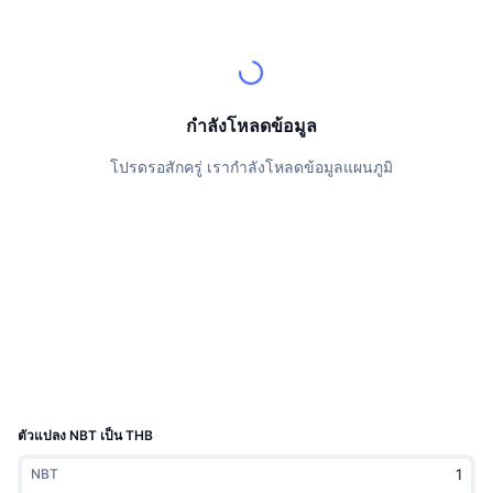
นักเทรดชั้นนำ
บทความ
เงินไหลเข้า/ไหลออกของ Exchange
DEX API
แปลงสกุลเงิน
ตารางอันดับ
Spot
เซนติเมนต์
องค์กร
จดหมายข่าว
ตัวชี้วัด
กำลังเป็นที่นิยม
ตราสารอนุพันธ์
ราคา
CMC Launch
กำลังโหลดข้อมูล
ที่กำลังจะมาถึง
ดัชนีความกลัวและความโลภ
โปรดรอสักครู่ เรากำลังโหลดข้อมูลแผนภูมิ
แหล่งข้อมูล
CMC Labs
ที่เพิ่มเข้ามาล่าสุด
ดัชนีฤดูกาลอัลท์คอยน์
CMC Max
GainersและLosers
ตัวชี้วัดวัฏจักรตลาด
เอกสาร
ข่าวเด่น
ที่มีผู้เข้าชมมากที่สุด
สัดส่วนมูลค่าตลาดรวมของบิตคอยน์เปรียบเทียบกับตลา
คำถามพบบ่อย
เทเลบอท
ความรู้สึกที่มีต่อชุมชน
ดัชนี CoinMarketCap 20
การบูรณาการ AI
ลงโฆษณา
อันดับเชน
ดัชนี CoinMarketCap 100
CMC Agent Hub
ตัวแปลง NBT เป็น THB
ตลาดการคาดการณ์
กระแสเงินทุน ETF
วิดเจ็ตสำหรับเว็บไซต์
NBT
ตลาดทักษะ