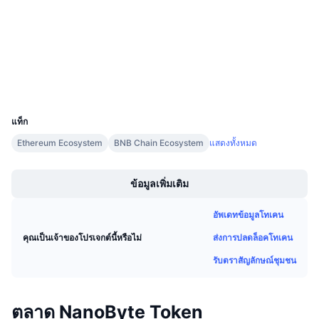
Audits
การขายที่กำลังจะมีขึ้น
อัตราเงินทุน
เรียนรู้และรับ
etherscan.io
สำรวจ
ปฏิทิน
วอลเลท
UCID
ปฏิทิน ICO
18101
แท็ก
ปฏิทินกิจกรรม
Ethereum Ecosystem
BNB Chain Ecosystem
แสดงทั้งหมด
Boost
ข้อมูลเพิ่มเติม
อัพเดทข้อมูลโทเคน
ส่งการปลดล็อคโทเคน
คุณเป็นเจ้าของโปรเจกต์นี้หรือไม่
รับตราสัญลักษณ์ชุมชน
ตลาด NanoByte Token