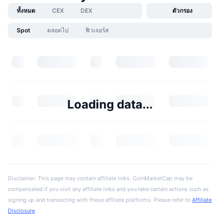
ทั้งหมด
CEX
DEX
ตัวกรอง
Spot
ตลอดไป
ฟิวเจอร์ส
Loading data...
Disclaimer: This page may contain affiliate links. CoinMarketCap may be
compensated if you visit any affiliate links and you take certain actions such as
signing up and transacting with these affiliate platforms. Please refer to
Affiliate
Disclosure
.