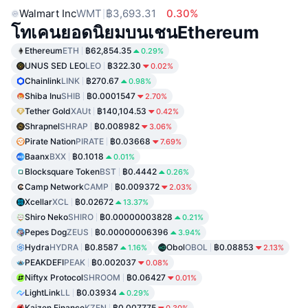
Walmart Inc
WMT
฿3,693.31
0.30%
โทเคนยอดนิยมบนเชนEthereum
Ethereum
ETH
฿62,854.35
0.29%
UNUS SED LEO
LEO
฿322.30
0.02%
Chainlink
LINK
฿270.67
0.98%
Shiba Inu
SHIB
฿0.0001547
2.70%
Tether Gold
XAUt
฿140,104.53
0.42%
Shrapnel
SHRAP
฿0.008982
3.06%
Pirate Nation
PIRATE
฿0.03668
7.69%
Baanx
BXX
฿0.1018
0.01%
Blocksquare Token
BST
฿0.4442
0.26%
Camp Network
CAMP
฿0.009372
2.03%
Xcellar
XCL
฿0.02672
13.37%
Shiro Neko
SHIRO
฿0.00000003828
0.21%
Pepes Dog
ZEUS
฿0.00000006396
3.94%
Hydra
HYDRA
฿0.8587
Obol
OBOL
฿0.08853
1.16%
2.13%
PEAKDEFI
PEAK
฿0.002037
0.08%
Niftyx Protocol
SHROOM
฿0.06427
0.01%
LightLink
LL
฿0.03934
0.29%
Kaizen Finance
KZEN
฿0.007775