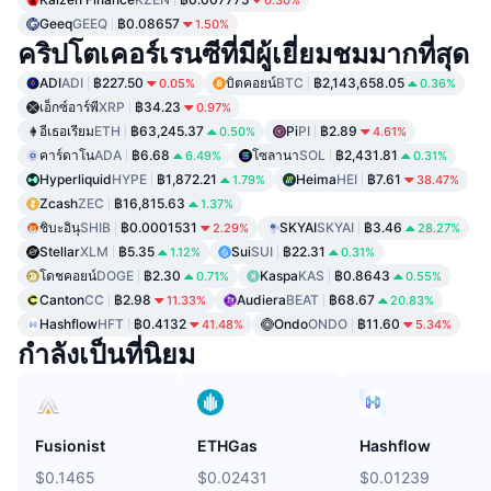
0.30%
Geeq
GEEQ
฿0.08657
1.50%
คริปโตเคอร์เรนซีที่มีผู้เยี่ยมชมมากที่สุด
ADI
ADI
฿227.50
บิตคอยน์
BTC
฿2,143,658.05
0.05%
0.36%
เอ็กซ์อาร์พี
XRP
฿34.23
0.97%
อีเธอเรียม
ETH
฿63,245.37
Pi
PI
฿2.89
0.50%
4.61%
คาร์ดาโน
ADA
฿6.68
โซลานา
SOL
฿2,431.81
6.49%
0.31%
Hyperliquid
HYPE
฿1,872.21
Heima
HEI
฿7.61
1.79%
38.47%
Zcash
ZEC
฿16,815.63
1.37%
ชิบะอินุ
SHIB
฿0.0001531
SKYAI
SKYAI
฿3.46
2.29%
28.27%
Stellar
XLM
฿5.35
Sui
SUI
฿22.31
1.12%
0.31%
โดชคอยน์
DOGE
฿2.30
Kaspa
KAS
฿0.8643
0.71%
0.55%
Canton
CC
฿2.98
Audiera
BEAT
฿68.67
11.33%
20.83%
Hashflow
HFT
฿0.4132
Ondo
ONDO
฿11.60
41.48%
5.34%
กำลังเป็นที่นิยม
Fusionist
ETHGas
Hashflow
$0.1465
$0.02431
$0.01239