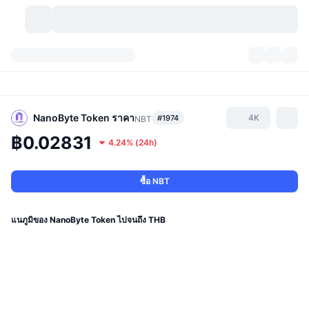
สกุลเงินคริปโต
แดชบอร์ด
สกุลเงินคริปโต
DexScan
ตลาด
อันดับ
NanoByte Token
ราคา
4K
#1974
NBT
฿0.02831
4.24%
(
24h
)
สัญญาณ
ตัวกลางการแลกเปลี่ยน
หมวดหมู่
New
ภาพรวมของตลาด
กำลังมาแรง
ชุมชน
ภาพตลาดย้อนหลัง
ตลาด Spot
การซื้อขายสินทรัพย์ดิจิทัลโดยผ่านคนกลาง:
ซื้อ NBT
ใหม่
ฟีด
API
การปลดล็อกโทเคน
จำนวนคริปโทเคอร์เรนซี
Spot
แนภูมิของ NanoByte Token ไปจนถึง THB
ราคาบวก
หัวข้อ
อัตราผลตอบแทน
ผลิตภัณฑ์
คลังของ บิตคอยน์
ตราสารอนุพันธ์
API
Meme Explorer
ไลฟ์สด
สินทรัพย์ในโลกแห่งความเป็นจริง
คลังของ บีเอนบี
ผลิตภัณฑ์
API คริปโต
การซื้อขายสินทรัพย์ดิจิทัลโดยไม่มีคนกลาง: