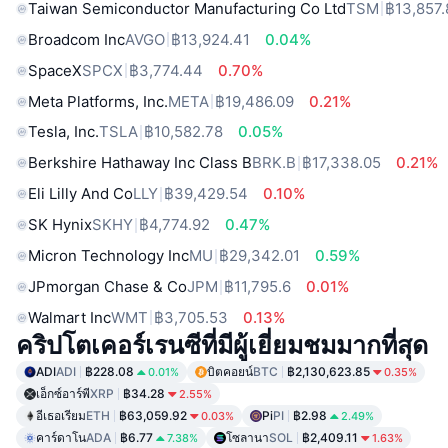
Taiwan Semiconductor Manufacturing Co Ltd
TSM
฿13,857.
Broadcom Inc
AVGO
฿13,924.41
0.04%
SpaceX
SPCX
฿3,774.44
0.70%
Meta Platforms, Inc.
META
฿19,486.09
0.21%
Tesla, Inc.
TSLA
฿10,582.78
0.05%
Berkshire Hathaway Inc Class B
BRK.B
฿17,338.05
0.21%
Eli Lilly And Co
LLY
฿39,429.54
0.10%
SK Hynix
SKHY
฿4,774.92
0.47%
Micron Technology Inc
MU
฿29,342.01
0.59%
JPmorgan Chase & Co
JPM
฿11,795.6
0.01%
Walmart Inc
WMT
฿3,705.53
0.13%
คริปโตเคอร์เรนซีที่มีผู้เยี่ยมชมมากที่สุด
ADI
ADI
฿228.08
บิตคอยน์
BTC
฿2,130,623.85
0.01%
0.35%
เอ็กซ์อาร์พี
XRP
฿34.28
2.55%
อีเธอเรียม
ETH
฿63,059.92
Pi
PI
฿2.98
0.03%
2.49%
คาร์ดาโน
ADA
฿6.77
โซลานา
SOL
฿2,409.11
7.38%
1.63%