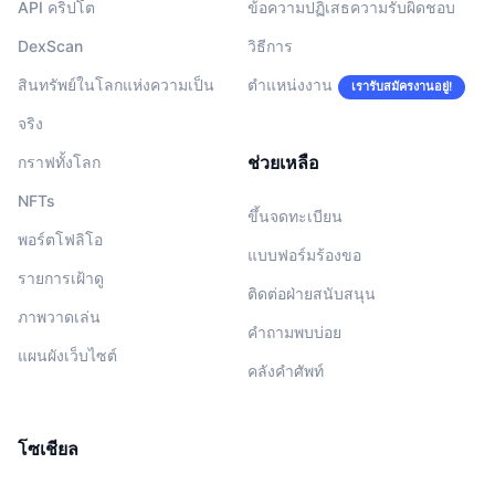
API คริปโต
ข้อความปฏิเสธความรับผิดชอบ
DexScan
วิธีการ
สินทรัพย์ในโลกแห่งความเป็น
ตำแหน่งงาน
เรารับสมัครงานอยู่!
จริง
ช่วยเหลือ
กราฟทั้งโลก
NFTs
ขึ้นจดทะเบียน
พอร์ตโฟลิโอ
แบบฟอร์มร้องขอ
รายการเฝ้าดู
ติดต่อฝ่ายสนับสนุน
ภาพวาดเล่น
คำถามพบบ่อย
แผนผังเว็บไซต์
คลังคำศัพท์
โซเชียล