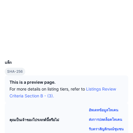
นักเทรดชั้นนำ
บทความ
เงินไหลเข้า/ไหลออกของ Exchange
DEX API
แปลงสกุลเงิน
โซเชียล
ตารางอันดับ
Spot
สัญญา
0x6251...90b929
เซนติเมนต์
องค์กร
จดหมายข่าว
2.6
ตัวชี้วัด
กำลังเป็นที่นิยม
ตราสารอนุพันธ์
เรตติ้ง (CertiK)
etherscan.io
ราคา
CMC Launch
สำรวจ
ที่กำลังจะมาถึง
ดัชนีความกลัวและความโลภ
วอลเลท
แหล่งข้อมูล
CMC Labs
ที่เพิ่มเข้ามาล่าสุด
ดัชนีฤดูกาลอัลท์คอยน์
UCID
6607
CMC Max
GainersและLosers
ตัวชี้วัดวัฏจักรตลาด
แท็ก
เอกสาร
SHA-256
ข่าวเด่น
ที่มีผู้เข้าชมมากที่สุด
สัดส่วนมูลค่าตลาดรวมของบิตคอยน์เปรียบเทียบกับตลา
คำถามพบบ่อย
This is a preview page.
เทเลบอท
For more details on listing tiers, refer to
Listings Review
ความรู้สึกที่มีต่อชุมชน
ดัชนี CoinMarketCap 20
Criteria Section B - (3).
การบูรณาการ AI
ลงโฆษณา
อันดับเชน
ดัชนี CoinMarketCap 100
อัพเดทข้อมูลโทเคน
CMC Agent Hub
ส่งการปลดล็อคโทเคน
คุณเป็นเจ้าของโปรเจกต์นี้หรือไม่
ตลาดการคาดการณ์
กระแสเงินทุน ETF
วิดเจ็ตสำหรับเว็บไซต์
ตลาดทักษะ
รับตราสัญลักษณ์ชุมชน