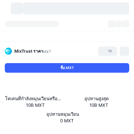
สกุลเงินคริปโต
แดชบอร์ด
สกุลเงินคริปโต
DexScan
ตลาด
อันดับ
MixTrust
ราคา
1K
MXT
สัญญาณ
ตัวกลางการแลกเปลี่ยน
หมวดหมู่
New
ภาพรวมของตลาด
ซื้อ MXT
กำลังมาแรง
ชุมชน
ภาพตลาดย้อนหลัง
ตลาด Spot
การซื้อขายสินทรัพย์ดิจิทัลโดยผ่านคนกลาง:
ใหม่
ฟีด
API
การปลดล็อกโทเคน
จำนวนคริปโทเคอร์เรนซี
Spot
โทเคนที่กำลังหมุนเวียนหรือถูกล็อค
อุปทานสูงสุด
10B MXT
10B MXT
ราคาบวก
หัวข้อ
อัตราผลตอบแทน
ผลิตภัณฑ์
คลังของ บิตคอยน์
ตราสารอนุพันธ์
API
อุปทานหมุนเวียน
Meme Explorer
0 MXT
ไลฟ์สด
สินทรัพย์ในโลกแห่งความเป็นจริง
คลังของ บีเอนบี
ผลิตภัณฑ์
API คริปโต
การซื้อขายสินทรัพย์ดิจิทัลโดยไม่มีคนกลาง:
เว็บไซต์
Website
Whitepaper