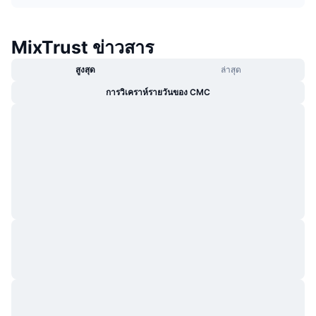
กำลังเป็นที่นิยม
คริปโตฯ ETFs
การเรียนรู้
CMC MCP
MixTrust ข่าวสาร
ใหม่
บิตคอยน์ ETFs
x402
ข่าว
สูงสุด
ล่าสุด
คริปโต
อีเธอเรียม ETFs
Academy
การวิเคราห์รายวันของ CMC
การเมือง
การวิเคราะห์ทางเทคนิค
วิจัย
สปอต
RSI
วิดีโอ
การเงิน
MACD
คลังคำศัพท์
เทคโนโลยี
ตราสารอนุพันธ์
แคมเปญ
NFT
ภาพรวม
Airdrop
สถิติ NFT โดยภาพรวม
การชำระบัญชี
รางวัลเพชร