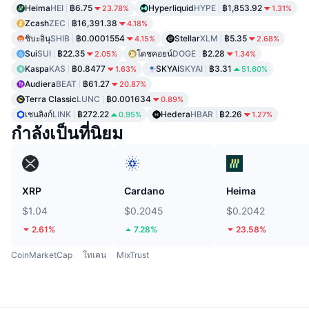
Heima
HEI
฿6.75
Hyperliquid
HYPE
฿1,853.92
23.78%
1.31%
Zcash
ZEC
฿16,391.38
4.18%
ชิบะอินุ
SHIB
฿0.0001554
Stellar
XLM
฿5.35
4.15%
2.68%
Sui
SUI
฿22.35
โดชคอยน์
DOGE
฿2.28
2.05%
1.34%
Kaspa
KAS
฿0.8477
SKYAI
SKYAI
฿3.31
1.63%
51.60%
Audiera
BEAT
฿61.27
20.87%
Terra Classic
LUNC
฿0.001634
0.89%
เชนลิงก์
LINK
฿272.22
Hedera
HBAR
฿2.26
0.95%
1.27%
กำลังเป็นที่นิยม
XRP
Cardano
Heima
$1.04
$0.2045
$0.2042
2.61%
7.28%
23.58%
CoinMarketCap
โทเคน
MixTrust