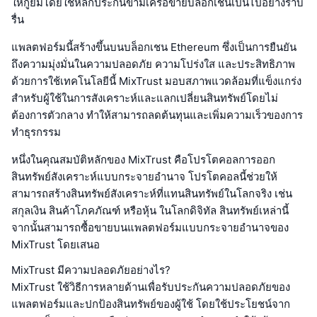
ให้กู้ยืมโดยใช้หลักประกันข้ามเครือข่ายบล็อกเชนเป็นไปอย่างราบ
รื่น
แพลตฟอร์มนี้สร้างขึ้นบนบล็อกเชน Ethereum ซึ่งเป็นการยืนยัน
ถึงความมุ่งมั่นในความปลอดภัย ความโปร่งใส และประสิทธิภาพ
ด้วยการใช้เทคโนโลยีนี้ MixTrust มอบสภาพแวดล้อมที่แข็งแกร่ง
สำหรับผู้ใช้ในการสังเคราะห์และแลกเปลี่ยนสินทรัพย์โดยไม่
ต้องการตัวกลาง ทำให้สามารถลดต้นทุนและเพิ่มความเร็วของการ
ทำธุรกรรม
หนึ่งในคุณสมบัติหลักของ MixTrust คือโปรโตคอลการออก
สินทรัพย์สังเคราะห์แบบกระจายอำนาจ โปรโตคอลนี้ช่วยให้
สามารถสร้างสินทรัพย์สังเคราะห์ที่แทนสินทรัพย์ในโลกจริง เช่น
สกุลเงิน สินค้าโภคภัณฑ์ หรือหุ้น ในโลกดิจิทัล สินทรัพย์เหล่านี้
จากนั้นสามารถซื้อขายบนแพลตฟอร์มแบบกระจายอำนาจของ
MixTrust โดยเสนอ
MixTrust มีความปลอดภัยอย่างไร?
MixTrust ใช้วิธีการหลายด้านเพื่อรับประกันความปลอดภัยของ
แพลตฟอร์มและปกป้องสินทรัพย์ของผู้ใช้ โดยใช้ประโยชน์จาก