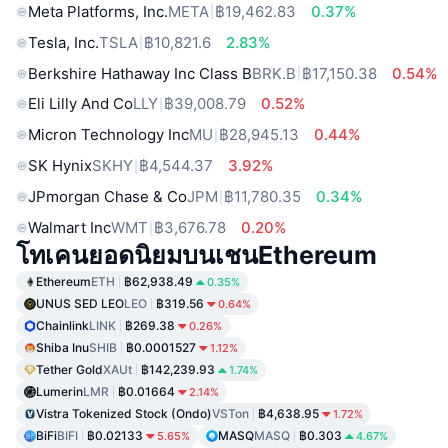
Meta Platforms, Inc.
META
฿19,462.83
0.37%
Tesla, Inc.
TSLA
฿10,821.6
2.83%
Berkshire Hathaway Inc Class B
BRK.B
฿17,150.38
0.54%
Eli Lilly And Co
LLY
฿39,008.79
0.52%
Micron Technology Inc
MU
฿28,945.13
0.44%
SK Hynix
SKHY
฿4,544.37
3.92%
JPmorgan Chase & Co
JPM
฿11,780.35
0.34%
Walmart Inc
WMT
฿3,676.78
0.20%
โทเคนยอดนิยมบนเชนEthereum
Ethereum
ETH
฿62,938.49
0.35%
UNUS SED LEO
LEO
฿319.56
0.64%
Chainlink
LINK
฿269.38
0.26%
Shiba Inu
SHIB
฿0.0001527
1.12%
Tether Gold
XAUt
฿142,239.93
1.74%
Lumerin
LMR
฿0.01664
2.14%
Vistra Tokenized Stock (Ondo)
VSTon
฿4,638.95
1.72%
BiFi
BIFI
฿0.02133
MASQ
MASQ
฿0.303
5.65%
4.67%