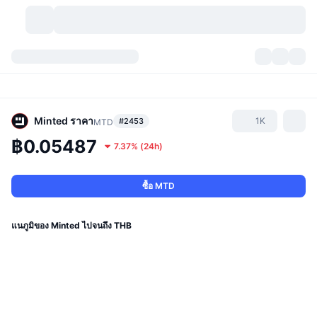
สกุลเงินคริปโต
แดชบอร์ด
สกุลเงินคริปโต
DexScan
ตลาด
อันดับ
Minted
ราคา
1K
#2453
MTD
฿0.05487
7.37%
(
24h
)
สัญญาณ
ตัวกลางการแลกเปลี่ยน
หมวดหมู่
New
ภาพรวมของตลาด
กำลังมาแรง
ชุมชน
ภาพตลาดย้อนหลัง
ตลาด Spot
การซื้อขายสินทรัพย์ดิจิทัลโดยผ่านคนกลาง:
ซื้อ MTD
ใหม่
ฟีด
API
การปลดล็อกโทเคน
จำนวนคริปโทเคอร์เรนซี
Spot
แนภูมิของ Minted ไปจนถึง THB
ราคาบวก
หัวข้อ
อัตราผลตอบแทน
ผลิตภัณฑ์
คลังของ บิตคอยน์
ตราสารอนุพันธ์
API
Meme Explorer
ไลฟ์สด
สินทรัพย์ในโลกแห่งความเป็นจริง
คลังของ บีเอนบี
ผลิตภัณฑ์
API คริปโต
การซื้อขายสินทรัพย์ดิจิทัลโดยไม่มีคนกลาง: