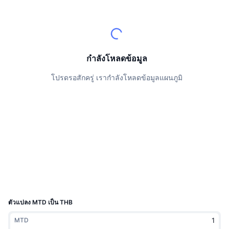
นักเทรดชั้นนำ
บทความ
เงินไหลเข้า/ไหลออกของ Exchange
DEX API
แปลงสกุลเงิน
ตารางอันดับ
Spot
เซนติเมนต์
องค์กร
จดหมายข่าว
ตัวชี้วัด
กำลังเป็นที่นิยม
ตราสารอนุพันธ์
ราคา
CMC Launch
กำลังโหลดข้อมูล
ที่กำลังจะมาถึง
ดัชนีความกลัวและความโลภ
โปรดรอสักครู่ เรากำลังโหลดข้อมูลแผนภูมิ
แหล่งข้อมูล
CMC Labs
ที่เพิ่มเข้ามาล่าสุด
ดัชนีฤดูกาลอัลท์คอยน์
CMC Max
GainersและLosers
ตัวชี้วัดวัฏจักรตลาด
เอกสาร
ข่าวเด่น
ที่มีผู้เข้าชมมากที่สุด
สัดส่วนมูลค่าตลาดรวมของบิตคอยน์เปรียบเทียบกับตลา
คำถามพบบ่อย
เทเลบอท
ความรู้สึกที่มีต่อชุมชน
ดัชนี CoinMarketCap 20
การบูรณาการ AI
ลงโฆษณา
อันดับเชน
ดัชนี CoinMarketCap 100
CMC Agent Hub
ตัวแปลง MTD เป็น THB
ตลาดการคาดการณ์
กระแสเงินทุน ETF
วิดเจ็ตสำหรับเว็บไซต์
MTD
ตลาดทักษะ