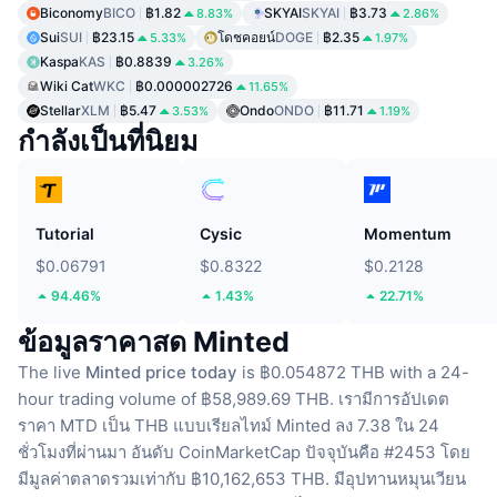
Biconomy
BICO
฿1.82
SKYAI
SKYAI
฿3.73
8.83%
2.86%
Sui
SUI
฿23.15
โดชคอยน์
DOGE
฿2.35
5.33%
1.97%
Kaspa
KAS
฿0.8839
3.26%
Wiki Cat
WKC
฿0.000002726
11.65%
Stellar
XLM
฿5.47
Ondo
ONDO
฿11.71
3.53%
1.19%
กำลังเป็นที่นิยม
Tutorial
Cysic
Momentum
$0.06791
$0.8322
$0.2128
94.46%
1.43%
22.71%
ข้อมูลราคาสด Minted
The live
Minted price today
is ฿0.054872 THB with a 24-
hour trading volume of ฿58,989.69 THB.
เรามีการอัปเดต
ราคา MTD เป็น THB แบบเรียลไทม์
Minted ลง 7.38 ใน 24
ชั่วโมงที่ผ่านมา
อันดับ CoinMarketCap ปัจจุบันคือ #2453 โดย
มีมูลค่าตลาดรวมเท่ากับ ฿10,162,653 THB.
มีอุปทานหมุนเวียน