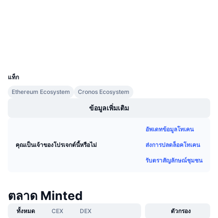
3.2
การขายที่กำลังจะมีขึ้น
เรตติ้ง (CertiK)
อัตราเงินทุน
เรียนรู้และรับ
etherscan.io
สำรวจ
ปฏิทิน
วอลเลท
UCID
21418
ปฏิทิน ICO
แท็ก
Ethereum Ecosystem
Cronos Ecosystem
ปฏิทินกิจกรรม
ข้อมูลเพิ่มเติม
อัพเดทข้อมูลโทเคน
ส่งการปลดล็อคโทเคน
คุณเป็นเจ้าของโปรเจกต์นี้หรือไม่
รับตราสัญลักษณ์ชุมชน
ตลาด Minted
ทั้งหมด
CEX
DEX
ตัวกรอง