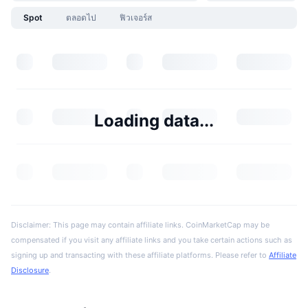
Spot
ตลอดไป
ฟิวเจอร์ส
Loading data...
Disclaimer: This page may contain affiliate links. CoinMarketCap may be
compensated if you visit any affiliate links and you take certain actions such as
signing up and transacting with these affiliate platforms. Please refer to
Affiliate
Disclosure
.