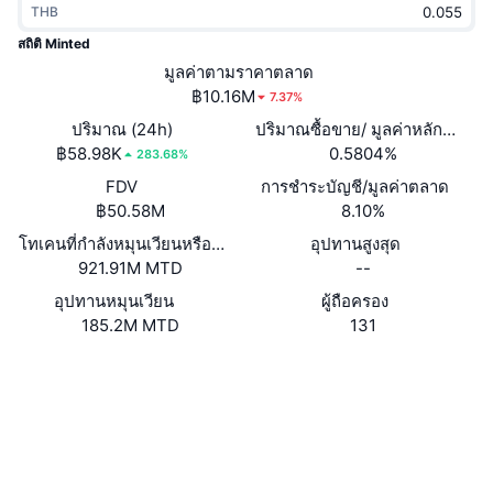
THB
กำลังเป็นที่นิยม
คริปโตฯ ETFs
การเรียนรู้
CMC MCP
สถิติ Minted
ใหม่
มูลค่าตามราคาตลาด
บิตคอยน์ ETFs
x402
ข่าว
฿10.16M
7.37%
คริปโต
อีเธอเรียม ETFs
ปริมาณ (24h)
ปริมาณซื้อขาย/ มูลค่าหลักทรัพย
Academy
฿58.98K
0.5804%
283.68%
การเมือง
FDV
การชำระบัญชี/มูลค่าตลาด
การวิเคราะห์ทางเทคนิค
วิจัย
฿50.58M
8.10%
สปอต
โทเคนที่กำลังหมุนเวียนหรือถูกล็อค
อุปทานสูงสุด
RSI
วิดีโอ
921.91M MTD
--
การเงิน
MACD
อุปทานหมุนเวียน
ผู้ถือครอง
คลังคำศัพท์
185.2M MTD
131
เทคโนโลยี
เว็บไซต์
Website
ตราสารอนุพันธ์
แคมเปญ
NFT
โซเชียล
ภาพรวม
Airdrop
สถิติ NFT โดยภาพรวม
0x809E...A675Bf
สัญญา
การชำระบัญชี
รางวัลเพชร