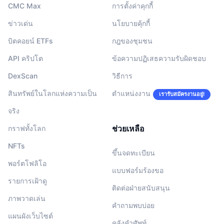
CMC Max
การตั้งค่าคุกกี้
ข่าวเด่น
นโยบายคุ้กกี้
บิตคอยน์ ETFs
กฎของชุมชน
API คริปโต
ข้อความปฏิเสธความรับผิดชอบ
DexScan
วิธีการ
สินทรัพย์ในโลกแห่งความเป็น
ตำแหน่งงาน
เรารับสมัครงานอยู่!
จริง
ช่วยเหลือ
กราฟทั้งโลก
NFTs
ขึ้นจดทะเบียน
พอร์ตโฟลิโอ
แบบฟอร์มร้องขอ
รายการเฝ้าดู
ติดต่อฝ่ายสนับสนุน
ภาพวาดเล่น
คำถามพบบ่อย
แผนผังเว็บไซต์
คลังคำศัพท์