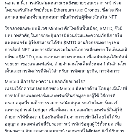
นอกจากนี้, การสนับสนุนหลายเชนยังขยายขอบเขตการเข้าร่วม
โดยรองรับสินทรัพย์ทั้งบน Ethereum และ Cronos, ซึ่งส่งเสริม
สภาพแวดล้อมที่รวมทุกคนมากขึ้นสำหรับผู้ที่หลงใหลใน NFT
ใจกลางของระบบนิเวศ Minted คือโทเค็นพื้นเมือง, $MTD, ซึ่งมี
บทบาทสำคัญในการกระตุ้นการมีส่วนร่วมและความภักดีภายใน
แพลตฟอร์ม ผู้ใช้สามารถได้รับ $MTD ผ่านกิจกรรมต่างๆ เช่น
การลิสต์ NFT และการมีส่วนร่วมในกลไกการเสี่ยงทาย โทเค็นนอมิ
กส์ของ $MTD ถูกออกแบบมาอย่างรอบคอบเพื่อสนับสนุนวิสัยทัศน์
ระยะยาวของแพลตฟอร์ม, ด้วยจำนวนโทเค็นทั้งหมด 1 พันล้านโท
เค็นและการจัดสรรที่จัดไว้สำหรับการพัฒนาธุรกิจ, การจัดการ
Minted มีการรักษาความปลอดภัยอย่างไร?
เฟรมเวิร์กความปลอดภัยของ Minted มีหลายด้าน โดยมุ่งเน้นไปที่
การปกป้องแพลตฟอร์มและทรัพย์สินข้อมูลของผู้ใช้ วิธีการที่
ครอบคลุมนี้รวมถึงการรวมการสนับสนุนกระเป๋าเงินฮาร์ดแวร์
เฉพาะอุปกรณ์ Ledger เพื่อเพิ่มความปลอดภัยของทรัพย์สินผู้ใช้
ด้วยการให้ชั้นความป้องกันเพิ่มเติมจากการเข้าถึงโดยไม่ได้รับ
อนุญาต แพลตฟอร์มนี้รับรองการเข้ารหัสข้อมูลผู้ใช้ทั้งหมด เพื่อ
รักษาความลับและความสมบูรณ์ นอกจากนี้ Minted ยังได้รับการ