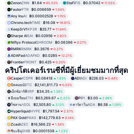
Zenon
ZNN
฿1.64
StaFi
FIS
฿0.07042
65.53%
11.55%
Fautor
FTR
฿0.006659
1.04%
Any Inu
AI
฿0.00002528
1.15%
Chrono.tech
TIME
฿16.08
16.61%
Keep3rV1
KP3R
฿25.77
11.94%
Sharpe AI
SAI
฿0.02956
2.82%
Niftyx Protocol
SHROOM
฿0.06396
0.27%
RMRK
RMRK
฿0.3676
0.27%
ADAPad
ADAPAD
฿0.0285
12.21%
Frontier
FRONT
฿0.425
0.20%
คริปโตเคอร์เรนซีที่มีผู้เยี่ยมชมมากที่สุด
Casper
CSPR
฿0.06418
ADI
ADI
฿226.03
1.93%
0.44%
บิตคอยน์
BTC
฿2,141,811.73
0.03%
เอ็กซ์อาร์พี
XRP
฿34.35
1.38%
อีเธอเรียม
ETH
฿63,269.67
Pi
PI
฿3.00
0.22%
2.96%
โซลานา
SOL
฿2,505.80
คาร์ดาโน
ADA
฿6.58
3.13%
1.09%
Hyperliquid
HYPE
฿1,797.54
2.57%
PAX Gold
PAXG
฿142,779.63
0.14%
Zcash
ZEC
฿16,566.23
1.34%
ชิบะอินุ
SHIB
฿0.0001538
1.23%