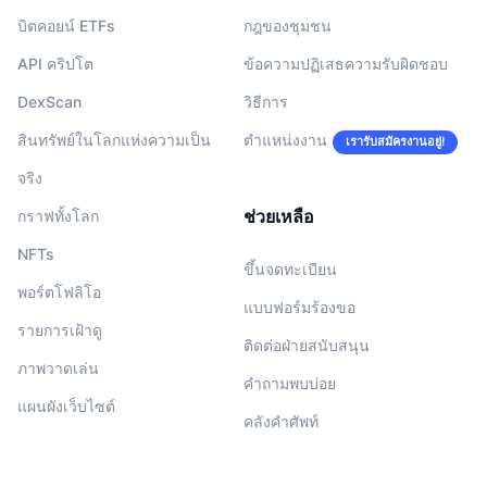
บิตคอยน์ ETFs
กฎของชุมชน
API คริปโต
ข้อความปฏิเสธความรับผิดชอบ
DexScan
วิธีการ
สินทรัพย์ในโลกแห่งความเป็น
ตำแหน่งงาน
เรารับสมัครงานอยู่!
จริง
ช่วยเหลือ
กราฟทั้งโลก
NFTs
ขึ้นจดทะเบียน
พอร์ตโฟลิโอ
แบบฟอร์มร้องขอ
รายการเฝ้าดู
ติดต่อฝ่ายสนับสนุน
ภาพวาดเล่น
คำถามพบบ่อย
แผนผังเว็บไซต์
คลังคำศัพท์