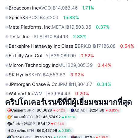
Broadcom Inc
AVGO
฿14,063.46
1.71%
SpaceX
SPCX
฿4,420.1
15.83%
Meta Platforms, Inc.
META
฿19,503.35
0.37%
Tesla, Inc.
TSLA
฿10,844.13
2.83%
Berkshire Hathaway Inc Class B
BRK.B
฿17,186.08
0.54%
Eli Lilly And Co
LLY
฿39,089.99
0.52%
Micron Technology Inc
MU
฿29,005.39
0.44%
SK Hynix
SKHY
฿4,553.83
3.92%
JPmorgan Chase & Co
JPM
฿11,804.87
0.34%
Walmart Inc
WMT
฿3,684.43
0.20%
คริปโตเคอร์เรนซีที่มีผู้เยี่ยมชมมากที่สุด
Casper
CSPR
฿0.0628
ADI
ADI
฿224.88
0.12%
0.85%
บิตคอยน์
BTC
฿2,146,574.92
0.55%
เอ็กซ์อาร์พี
XRP
฿34.12
0.24%
อีเธอเรียม
ETH
฿63,457.96
0.56%
โซลานา
SOL
฿2,533.27
Pi
PI
฿2.95
1.04%
1.79%