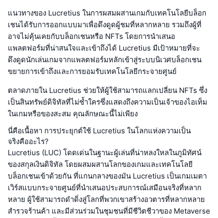
แนวทางของ Lucretius ในการผสมผสานเกมกับเทคโนโลยีบล็อก
เชนได้รับการออกแบบมาเพื่อดึงดูดผู้ชมที่หลากหลาย รวมถึงผู้ที่
อาจไม่คุ้นเคยกับบล็อกเชนหรือ NFTs โดยการนำเสนอ
แพลตฟอร์มที่น่าสนใจและเข้าถึงได้ Lucretius มีเป้าหมายที่จะ
ดึงดูดนักเล่นเกมจากแพลตฟอร์มหลักเข้าสู่ระบบนิเวศบล็อกเชน
ขยายการเข้าถึงและการยอมรับเทคโนโลยีกระจายศูนย์
ตลาดภายใน Lucretius ช่วยให้ผู้ใช้สามารถแลกเปลี่ยน NFTs ซึ่ง
เป็นสินทรัพย์ดิจิทัลที่ไม่ซ้ำใครซึ่งแสดงถึงความเป็นเจ้าของไอเท็ม
ในเกมหรือของสะสม คุณลักษณะนี้ไม่เพียง
นี่คือเนื้อหา การประยุกต์ใช้ Lucretius ในโลกแห่งความเป็น
จริงคืออะไร?
Lucretius (LUC) โดดเด่นในฐานะผู้เล่นที่น่าหลงใหลในภูมิทัศน์
ของสกุลเงินดิจิทัล โดยผสมผสานโลกของเกมและเทคโนโลยี
บล็อกเชนเข้าด้วยกัน ที่แกนกลางของมัน Lucretius เป็นเกมเมตา
เวิร์สแบบกระจายศูนย์ที่นำเสนอประสบการณ์เสมือนจริงที่หลาก
หลาย ผู้ใช้สามารถดำดิ่งสู่โลกที่พวกเขาสร้างอวตารที่หลากหลาย
สำรวจร้านค้า และมีส่วนร่วมในชุมชนที่มีชีวิตชีวาของ Metaverse