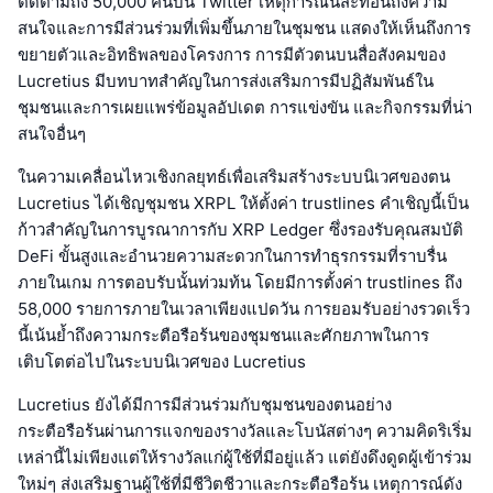
ติดตามถึง 50,000 คนบน Twitter เหตุการณ์นี้สะท้อนถึงความ
สนใจและการมีส่วนร่วมที่เพิ่มขึ้นภายในชุมชน แสดงให้เห็นถึงการ
ขยายตัวและอิทธิพลของโครงการ การมีตัวตนบนสื่อสังคมของ
Lucretius มีบทบาทสำคัญในการส่งเสริมการมีปฏิสัมพันธ์ใน
ชุมชนและการเผยแพร่ข้อมูลอัปเดต การแข่งขัน และกิจกรรมที่น่า
สนใจอื่นๆ
ในความเคลื่อนไหวเชิงกลยุทธ์เพื่อเสริมสร้างระบบนิเวศของตน
Lucretius ได้เชิญชุมชน XRPL ให้ตั้งค่า trustlines คำเชิญนี้เป็น
ก้าวสำคัญในการบูรณาการกับ XRP Ledger ซึ่งรองรับคุณสมบัติ
DeFi ขั้นสูงและอำนวยความสะดวกในการทำธุรกรรมที่ราบรื่น
ภายในเกม การตอบรับนั้นท่วมท้น โดยมีการตั้งค่า trustlines ถึง
58,000 รายการภายในเวลาเพียงแปดวัน การยอมรับอย่างรวดเร็ว
นี้เน้นย้ำถึงความกระตือรือร้นของชุมชนและศักยภาพในการ
เติบโตต่อไปในระบบนิเวศของ Lucretius
Lucretius ยังได้มีการมีส่วนร่วมกับชุมชนของตนอย่าง
กระตือรือร้นผ่านการแจกของรางวัลและโบนัสต่างๆ ความคิดริเริ่ม
เหล่านี้ไม่เพียงแต่ให้รางวัลแก่ผู้ใช้ที่มีอยู่แล้ว แต่ยังดึงดูดผู้เข้าร่วม
ใหม่ๆ ส่งเสริมฐานผู้ใช้ที่มีชีวิตชีวาและกระตือรือร้น เหตุการณ์ดัง