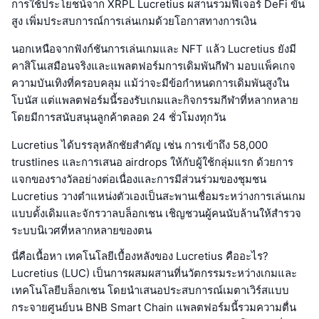
การใช้ประโยชน์จาก XRPL Lucretius ผสานรวมฟีเจอร์ DeFi ขั้น
สูง เพิ่มประสบการณ์การเล่นเกมด้วยโอกาสทางการเงิน
นอกเหนือจากฟังก์ชันการเล่นเกมและ NFT แล้ว Lucretius ยังมี
คาสิโนเสมือนจริงและแพลตฟอร์มการเดิมพันกีฬา มอบแพ็คเกจ
ความบันเทิงที่ครอบคลุม แม้ว่าจะมีข้อกำหนดการเดิมพันสูงใน
โบนัส แต่แพลตฟอร์มนี้รองรับเกมและกิจกรรมกีฬาที่หลากหลาย
โดยมีการสนับสนุนลูกค้าตลอด 24 ชั่วโมงทุกวัน
Lucretius ได้บรรลุหลักชัยสำคัญ เช่น การเข้าถึง 58,000
trustlines และการเสนอ airdrops ให้กับผู้ใช้กลุ่มแรก ด้วยการ
แจกของรางวัลอย่างต่อเนื่องและการมีส่วนร่วมของชุมชน
Lucretius วางตำแหน่งตัวเองเป็นสะพานเชื่อมระหว่างการเล่นเกม
แบบดั้งเดิมและจักรวาลบล็อกเชน เชิญชวนผู้คนนับล้านให้สำรวจ
ระบบนิเวศที่หลากหลายของตน
นี่คือเนื้อหา เทคโนโลยีเบื้องหลังของ Lucretius คืออะไร?
Lucretius (LUC) เป็นการผสมผสานที่นวัตกรรมระหว่างเกมและ
เทคโนโลยีบล็อกเชน โดยนำเสนอประสบการณ์เมตาเวิร์สแบบ
กระจายศูนย์บน BNB Smart Chain แพลตฟอร์มนี้รวมความตื่น