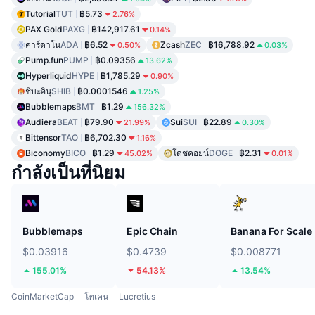
Tutorial
TUT
฿5.73
2.76%
PAX Gold
PAXG
฿142,917.61
0.14%
คาร์ดาโน
ADA
฿6.52
Zcash
ZEC
฿16,788.92
0.50%
0.03%
Pump.fun
PUMP
฿0.09356
13.62%
Hyperliquid
HYPE
฿1,785.29
0.90%
ชิบะอินุ
SHIB
฿0.0001546
1.25%
Bubblemaps
BMT
฿1.29
156.32%
Audiera
BEAT
฿79.90
Sui
SUI
฿22.89
21.99%
0.30%
Bittensor
TAO
฿6,702.30
1.16%
Biconomy
BICO
฿1.29
โดชคอยน์
DOGE
฿2.31
45.02%
0.01%
กำลังเป็นที่นิยม
Bubblemaps
Epic Chain
Banana For Scale
$0.03916
$0.4739
$0.008771
155.01%
54.13%
13.54%
CoinMarketCap
โทเคน
Lucretius