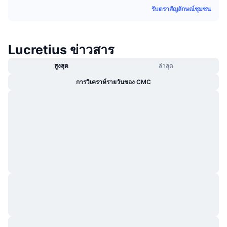
กำลังเป็นที่นิยม
คริปโตฯ ETFs
รับตราสัญลักษณ์ชุมชน
การเรียนรู้
CMC MCP
ใหม่
บิตคอยน์ ETFs
x402
ข่าว
Lucretius ข่าวสาร
คริปโต
อีเธอเรียม ETFs
Academy
สูงสุด
ล่าสุด
การเมือง
การวิเคราห์รายวันของ CMC
การวิเคราะห์ทางเทคนิค
วิจัย
สปอต
RSI
วิดีโอ
การเงิน
MACD
คลังคำศัพท์
เทคโนโลยี
ตราสารอนุพันธ์
แคมเปญ
NFT
ภาพรวม
Airdrop
สถิติ NFT โดยภาพรวม
การชำระบัญชี
รางวัลเพชร