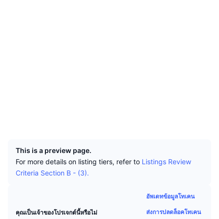
นักเทรดชั้นนำ
บทความ
เว็บไซต์
เงินไหลเข้า/ไหลออกของ Exchange
DEX API
แปลงสกุลเงิน
ตารางอันดับ
Spot
เซนติเมนต์
องค์กร
จดหมายข่าว
โซเชียล
ตัวชี้วัด
กำลังเป็นที่นิยม
ตราสารอนุพันธ์
0x8783...29a491
ราคา
CMC Launch
ที่กำลังจะมาถึง
สัญญา
ดัชนีความกลัวและความโลภ
2.9
แหล่งข้อมูล
CMC Labs
เรตติ้ง (CertiK)
ที่เพิ่มเข้ามาล่าสุด
ดัชนีฤดูกาลอัลท์คอยน์
bscscan.com
สำรวจ
CMC Max
GainersและLosers
ตัวชี้วัดวัฏจักรตลาด
เอกสาร
วอลเลท
ข่าวเด่น
UCID
ที่มีผู้เข้าชมมากที่สุด
สัดส่วนมูลค่าตลาดรวมของบิตคอยน์เปรียบเทียบกับตลา
18709
คำถามพบบ่อย
เทเลบอท
ความรู้สึกที่มีต่อชุมชน
ดัชนี CoinMarketCap 20
This is a preview page.
For more details on listing tiers, refer to
Listings Review
การบูรณาการ AI
ลงโฆษณา
Criteria Section B - (3).
อันดับเชน
ดัชนี CoinMarketCap 100
CMC Agent Hub
อัพเดทข้อมูลโทเคน
ตลาดการคาดการณ์
กระแสเงินทุน ETF
วิดเจ็ตสำหรับเว็บไซต์
ตลาดทักษะ
ส่งการปลดล็อคโทเคน
คุณเป็นเจ้าของโปรเจกต์นี้หรือไม่