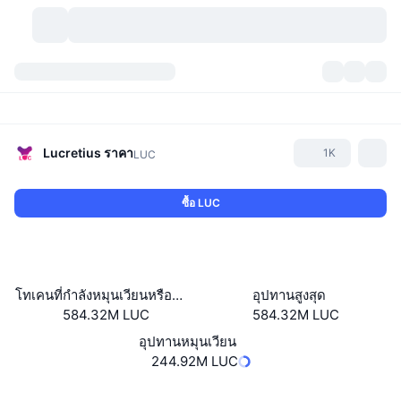
สกุลเงินคริปโต
แดชบอร์ด
สกุลเงินคริปโต
DexScan
ตลาด
อันดับ
Lucretius
ราคา
1K
LUC
สัญญาณ
ตัวกลางการแลกเปลี่ยน
หมวดหมู่
New
ภาพรวมของตลาด
ซื้อ LUC
กำลังมาแรง
ชุมชน
ภาพตลาดย้อนหลัง
ตลาด Spot
การซื้อขายสินทรัพย์ดิจิทัลโดยผ่านคนกลาง:
ใหม่
ฟีด
API
การปลดล็อกโทเคน
จำนวนคริปโทเคอร์เรนซี
Spot
โทเคนที่กำลังหมุนเวียนหรือถูกล็อค
อุปทานสูงสุด
584.32M LUC
584.32M LUC
ราคาบวก
หัวข้อ
อัตราผลตอบแทน
ผลิตภัณฑ์
คลังของ บิตคอยน์
ตราสารอนุพันธ์
API
อุปทานหมุนเวียน
Meme Explorer
244.92M LUC
ไลฟ์สด
สินทรัพย์ในโลกแห่งความเป็นจริง
คลังของ บีเอนบี
ผลิตภัณฑ์
API คริปโต
การซื้อขายสินทรัพย์ดิจิทัลโดยไม่มีคนกลาง:
Website
Whitepaper