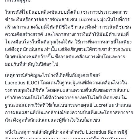
ในกรณีที่ไม่มีแอปพลิเคชันแบบดั้งเดิม เช่น การประมวลผลการ
ชำระเงินหรือการจัดการซัพพลายเชน Lucretius มุ่งเน้นไปที่การ
สร้างสภาพแวดล้อมดิจิทัลที่มีชีวิตชีวาและดื่มด่ำ การเน้นที่ชุมชน
ความคิดสร้างสรรค์ และโอกาสทางการเงินทำให้มันมีตำแหน่งที่
ไม่เหมือนใครในพื้นที่สกุลเงินดิจิทัล วิธีการที่หลากหลายนี้ไม่เพียง
แต่ดึงดูดนักเล่นเกมเท่านั้น แต่ยังเชิญชวนให้พวกเขาสำรวจระบบ
นิเวศบล็อกเชนที่กว้างขึ้น ซึ่งอาจขับเคลื่อนการเติบโตและการ
ยอมรับที่สำคัญในปีต่อๆ ไป
เหตุการณ์สำคัญอะไรบ้างที่เกิดขึ้นกับลูเครเชียส?
Lucretius (LUC) โดดเด่นในฐานะผู้เล่นที่มีความเคลื่อนไหวใน
วงการสกุลเงินดิจิทัล โดยผสมผสานความตื่นเต้นของการเล่นเกม
เข้ากับความเป็นไปได้ที่กว้างขวางของเทคโนโลยีบล็อกเชน ใน
ฐานะเกมเมตาเวิร์สที่ใช้เว็บแบบกระจายศูนย์ Lucretius นำเสนอ
การผสมผสานที่เป็นเอกลักษณ์ของความบันเทิงและโอกาสทางการ
เงิน ดึงดูดทั้งนักเล่นเกมและผู้ที่สนใจในบล็อกเชน
หนึ่งในเหตุการณ์สำคัญที่น่าจดจำสำหรับ Lucretius คือการมีผู้