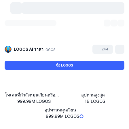
สกุลเงินคริปโต
แดชบอร์ด
สกุลเงินคริปโต
DexScan
ตลาด
อันดับ
LOGOS AI
ราคา
244
LOGOS
สัญญาณ
ตัวกลางการแลกเปลี่ยน
หมวดหมู่
New
ภาพรวมของตลาด
ซื้อ LOGOS
กำลังมาแรง
ชุมชน
ภาพตลาดย้อนหลัง
ตลาด Spot
การซื้อขายสินทรัพย์ดิจิทัลโดยผ่านคนกลาง:
ใหม่
ฟีด
API
การปลดล็อกโทเคน
จำนวนคริปโทเคอร์เรนซี
Spot
โทเคนที่กำลังหมุนเวียนหรือถูกล็อค
อุปทานสูงสุด
999.99M LOGOS
1B LOGOS
ราคาบวก
หัวข้อ
อัตราผลตอบแทน
ผลิตภัณฑ์
คลังของ บิตคอยน์
ตราสารอนุพันธ์
API
อุปทานหมุนเวียน
Meme Explorer
999.99M LOGOS
ไลฟ์สด
สินทรัพย์ในโลกแห่งความเป็นจริง
คลังของ บีเอนบี
ผลิตภัณฑ์
API คริปโต
การซื้อขายสินทรัพย์ดิจิทัลโดยไม่มีคนกลาง:
เว็บไซต์
Website