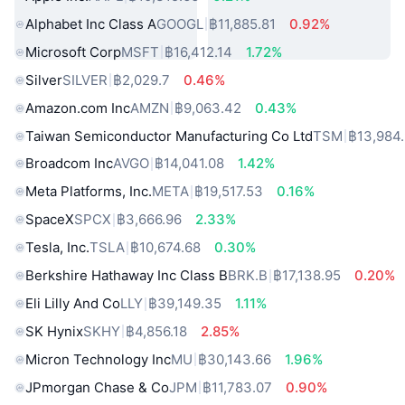
Alphabet Inc Class A
GOOGL
฿11,885.81
0.92%
Microsoft Corp
MSFT
฿16,412.14
1.72%
Silver
SILVER
฿2,029.7
0.46%
Amazon.com Inc
AMZN
฿9,063.42
0.43%
Taiwan Semiconductor Manufacturing Co Ltd
TSM
฿13,984
Broadcom Inc
AVGO
฿14,041.08
1.42%
Meta Platforms, Inc.
META
฿19,517.53
0.16%
SpaceX
SPCX
฿3,666.96
2.33%
Tesla, Inc.
TSLA
฿10,674.68
0.30%
Berkshire Hathaway Inc Class B
BRK.B
฿17,138.95
0.20%
Eli Lilly And Co
LLY
฿39,149.35
1.11%
SK Hynix
SKHY
฿4,856.18
2.85%
Micron Technology Inc
MU
฿30,143.66
1.96%
JPmorgan Chase & Co
JPM
฿11,783.07
0.90%