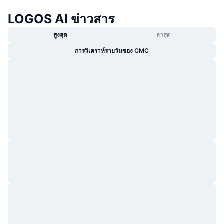
กำลังเป็นที่นิยม
คริปโตฯ ETFs
LOGOS AI ข่าวสาร
การเรียนรู้
CMC MCP
ใหม่
บิตคอยน์ ETFs
สูงสุด
ล่าสุด
x402
ข่าว
การวิเคราห์รายวันของ CMC
คริปโต
อีเธอเรียม ETFs
Academy
การเมือง
การวิเคราะห์ทางเทคนิค
วิจัย
สปอต
RSI
วิดีโอ
การเงิน
MACD
คลังคำศัพท์
เทคโนโลยี
ตราสารอนุพันธ์
แคมเปญ
NFT
ภาพรวม
Airdrop
สถิติ NFT โดยภาพรวม
การชำระบัญชี
รางวัลเพชร