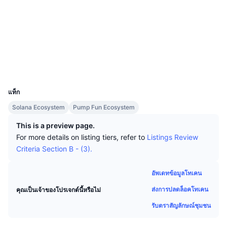
นักเทรดชั้นนำ
บทความ
เงินไหลเข้า/ไหลออกของ Exchange
DEX API
แปลงสกุลเงิน
โซเชียล
ตารางอันดับ
Spot
สัญญา
HJUfqX...5kpump
เซนติเมนต์
องค์กร
จดหมายข่าว
ตัวชี้วัด
กำลังเป็นที่นิยม
สำรวจ
solscan.io
ตราสารอนุพันธ์
ราคา
วอลเลท
CMC Launch
ที่กำลังจะมาถึง
ดัชนีความกลัวและความโลภ
UCID
แหล่งข้อมูล
34637
CMC Labs
ที่เพิ่มเข้ามาล่าสุด
ดัชนีฤดูกาลอัลท์คอยน์
แท็ก
CMC Max
GainersและLosers
ตัวชี้วัดวัฏจักรตลาด
Solana Ecosystem
Pump Fun Ecosystem
เอกสาร
This is a preview page.
ข่าวเด่น
ที่มีผู้เข้าชมมากที่สุด
สัดส่วนมูลค่าตลาดรวมของบิตคอยน์เปรียบเทียบกับตลา
For more details on listing tiers, refer to
Listings Review
คำถามพบบ่อย
Criteria Section B - (3).
เทเลบอท
ความรู้สึกที่มีต่อชุมชน
ดัชนี CoinMarketCap 20
การบูรณาการ AI
อัพเดทข้อมูลโทเคน
ลงโฆษณา
อันดับเชน
ดัชนี CoinMarketCap 100
ส่งการปลดล็อคโทเคน
คุณเป็นเจ้าของโปรเจกต์นี้หรือไม่
CMC Agent Hub
รับตราสัญลักษณ์ชุมชน
ตลาดการคาดการณ์
กระแสเงินทุน ETF
วิดเจ็ตสำหรับเว็บไซต์
ตลาดทักษะ