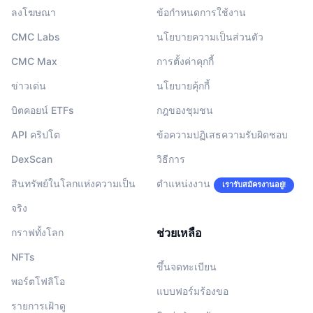
ลงโฆษณา
ข้อกำหนดการใช้งาน
CMC Labs
นโยบายความเป็นส่วนตัว
CMC Max
การตั้งค่าคุกกี้
ข่าวเด่น
นโยบายคุ้กกี้
บิตคอยน์ ETFs
กฎของชุมชน
API คริปโต
ข้อความปฏิเสธความรับผิดชอบ
DexScan
วิธีการ
สินทรัพย์ในโลกแห่งความเป็น
ตำแหน่งงาน
เรารับสมัครงานอยู่!
จริง
ช่วยเหลือ
กราฟทั้งโลก
NFTs
ขึ้นจดทะเบียน
พอร์ตโฟลิโอ
แบบฟอร์มร้องขอ
รายการเฝ้าดู