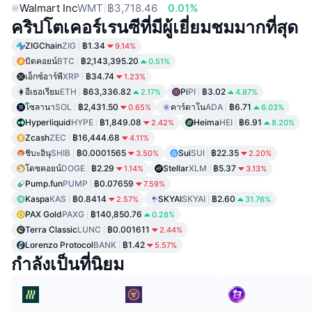
Walmart Inc
WMT
฿3,718.46
0.01%
คริปโตเคอร์เรนซีที่มีผู้เยี่ยมชมมากที่สุด
ZIGChain
ZIG
฿1.34
9.14%
บิตคอยน์
BTC
฿2,143,395.20
0.51%
เอ็กซ์อาร์พี
XRP
฿34.74
1.23%
อีเธอเรียม
ETH
฿63,336.82
Pi
PI
฿3.02
2.17%
4.87%
โซลานา
SOL
฿2,431.50
คาร์ดาโน
ADA
฿6.71
0.65%
6.03%
Hyperliquid
HYPE
฿1,849.08
Heima
HEI
฿6.91
2.42%
8.20%
Zcash
ZEC
฿16,444.68
4.11%
ชิบะอินุ
SHIB
฿0.0001565
Sui
SUI
฿22.35
3.50%
2.20%
โดชคอยน์
DOGE
฿2.29
Stellar
XLM
฿5.37
1.14%
3.13%
Pump.fun
PUMP
฿0.07659
7.59%
Kaspa
KAS
฿0.8414
SKYAI
SKYAI
฿2.60
2.57%
31.76%
PAX Gold
PAXG
฿140,850.76
0.28%
Terra Classic
LUNC
฿0.001611
2.44%
Lorenzo Protocol
BANK
฿1.42
5.57%
กำลังเป็นที่นิยม