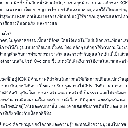
ยายามฟิชชิ่งเป็นอีกหนึ่งด้านสำคัญของกลยุทธ์ความปลอดภัยของ KOK ฟ
ันอย่างแพร่หลายโดยอาชญากรไซเบอร์เพื่อหลอกลวงบุคคลให้เปิดเผยข้อม
ข้าสู่ระบบ KOK ดำเนินมาตรการเพื่อปกป้องผู้ใช้จากภัยคุกคามเหล่านี้ 
ารสื่อสารที่ปลอดภัย และการแจ
่างไร?
คัญในอุตสาหกรรมเนื้อหาดิจิทัล โดยใช้เทคโนโลยีบล็อกเชนเพื่อนำเ
ธิภาพให้กับรูปแบบธุรกิจแบบดั้งเดิม โดยหลักๆ แล้วถูกใช้งานภายในร
สำคัญสำหรับการทำธุรกรรม รางวัล และการกำกับดูแล โทเค็นนี้เป็นส่
her บนเว็บไซต์ Cyclone ซึ่งแสดงให้เห็นถึงการใช้งานในแพลตฟอร์มท
ศที่มีอยู่ KOK มีศักยภาพที่สำคัญในการก่อให้เกิดการเปลี่ยนแปลงใน
ดยรวม มันมุ่งหวังที่จะแก้ไขและปรับปรุงความไม่มีประสิทธิภาพและความผิด
ื่อดิจิทัลปัจจุบัน โดยการส่งเสริมแพลตฟอร์มที่เป็นธรรมและโปร่งใสมาก
ริโภคสามารถมีส่วนร่วมในประสบการณ์เนื้อหาที่มีคุณค่าและสนุกสนานมากข
ประโยชน์ต่อผู้ใช้แต่ละคนเท่านั้น แต่ยังช่วยส่งเสริมการเติบโตและผลป
ที่เกี่ยวข้องกับเนื้อหาดิจิทัล
ธิ KOK คือ "หัวมุมของโอกาสและความรู้" สะท้อนถึงความมุ่งมั่นในกา