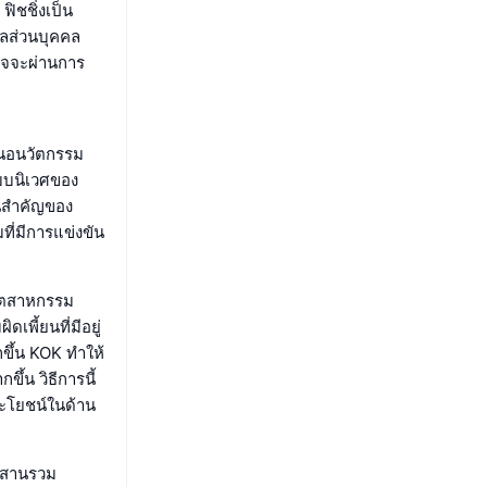
ิชชิ่งเป็น
ูลส่วนบุคคล
อาจจะผ่านการ
สนอนวัตกรรม
ะบบนิเวศของ
วนสำคัญของ
ี่มีการแข่งขัน
อุตสาหกรรม
เพี้ยนที่มีอยู่
ขึ้น KOK ทำให้
ึ้น วิธีการนี้
ระโยชน์ในด้าน
รผสานรวม