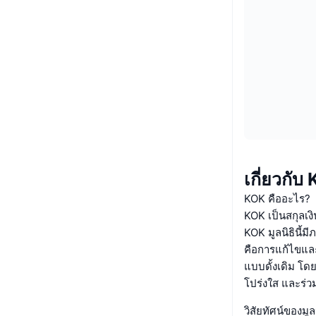
เกี่ยวกับ
KOK คืออะไร?
KOK เป็นสกุลเง
KOK มูลนิธินี้ม
คือการแก้ไขและ
แบบดั้งเดิม โด
โปร่งใส และร่วม
วิสัยทัศน์ของม