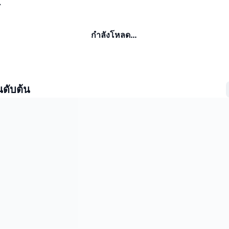
K
กำลังโหลด…
นดับต้น