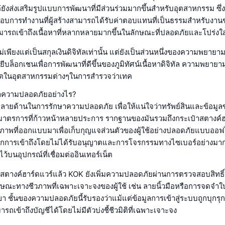
่ แต่ยังส่งเสริมรูปแบบการพัฒนาที่มีส่วนร่วมมากขึ้นสำหรับอุตสาหกรรม ซึ่
รอบการทำงานที่ผู้สร้างสามารถได้รับค่าตอบแทนที่เป็นธรรมสำหรับงา
มารถเข้าถึงเนื้อหาที่หลากหลายมากขึ้นในลักษณะที่ปลอดภัยและโปร่งใ
เพียงแต่เป็นสกุลเงินดิจิทัลเท่านั้น แต่ยังเป็นส่วนหนึ่งของความพยายามท
บล็อกเชนเพื่อการพัฒนาที่ดีขึ้นของภูมิทัศน์เนื้อหาดิจิทัล ความพยายาม
บโตในอุตสาหกรรมต่างๆในการสำรวจว่าเทค
าความปลอดภัยอย่างไร?
หลายด้านในการรักษาความปลอดภัย เพื่อให้แน่ใจว่าทรัพย์สินและข้อมูลขอ
มาตรการที่ก้าวหน้าหลายประการ รากฐานของมันรวมถึงกระเป๋าสตางค์ฮาร
าพที่ออกแบบมาเพื่อเก็บกุญแจส่วนตัวของผู้ใช้อย่างปลอดภัยแบบออฟไลน
ากการเข้าถึงโดยไม่ได้รับอนุญาตและการโจรกรรมทางไซเบอร์อย่างมาก 
ไว้บนอุปกรณ์ที่เชื่อมต่ออินเทอร์เน็ต
ตางค์ฮาร์ดแวร์แล้ว KOK ยังเพิ่มความปลอดภัยผ่านการตรวจสอบสิทธิ์ด้ว
กษณะทางชีวภาพที่เฉพาะเจาะจงของผู้ใช้ เช่น ลายนิ้วมือหรือการจดจำใบห
ชั้นของความปลอดภัยนี้รับรองว่าแม้แต่ข้อมูลการเข้าสู่ระบบถูกบุกรุก ผู้
รถเข้าถึงบัญชีได้โดยไม่มีตัวบ่งชี้ชีวมิติที่เฉพาะเจาะจง