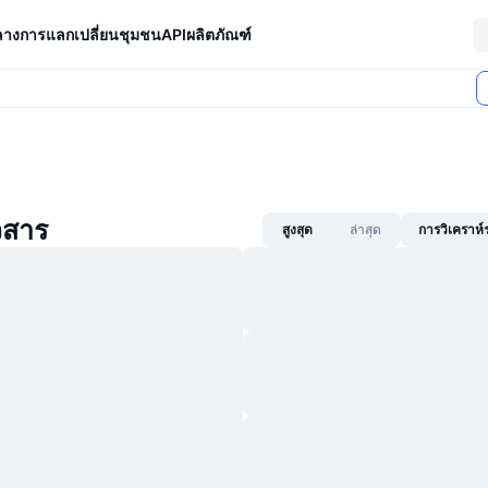
ลางการแลกเปลี่ยน
ชุมชน
API
ผลิตภัณฑ์
วสาร
สูงสุด
ล่าสุด
การวิเคราห