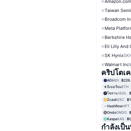
Amazon.com
Taiwan Semi
Broadcom In
Meta Platfor
Berkshire Ha
Eli Lilly And
SK Hynix
SK
Walmart Inc
คริปโตเคอร
ADI
ADI
฿226
อีเธอเรียม
ETH
โซลานา
SOL
Zcash
ZEC
฿1
Hashflow
HFT
Ondo
ONDO
Kaspa
KAS
฿0
กำลังเป็นท