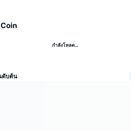
r Coin
กำลังโหลด…
นดับต้น