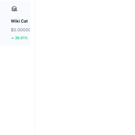
Wiki Cat
Solstice
$0.00000008631
$0.08829
26.01%
14.57%