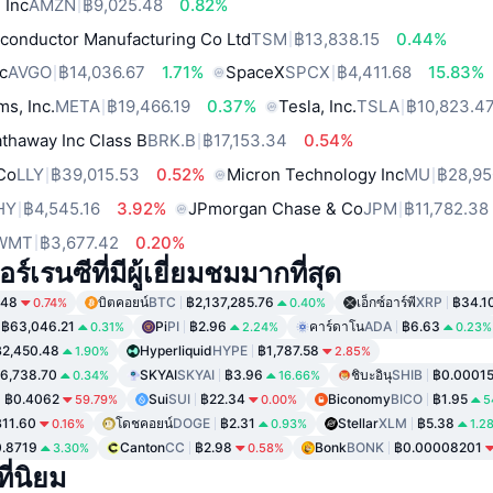
 Inc
AMZN
฿9,025.48
0.82%
conductor Manufacturing Co Ltd
TSM
฿13,838.15
0.44%
c
AVGO
฿14,036.67
1.71%
SpaceX
SPCX
฿4,411.68
15.83%
ms, Inc.
META
฿19,466.19
0.37%
Tesla, Inc.
TSLA
฿10,823.4
thaway Inc Class B
BRK.B
฿17,153.34
0.54%
 Co
LLY
฿39,015.53
0.52%
Micron Technology Inc
MU
฿28,95
HY
฿4,545.16
3.92%
JPmorgan Chase & Co
JPM
฿11,782.38
WMT
฿3,677.42
0.20%
์เรนซีที่มีผู้เยี่ยมชมมากที่สุด
.48
บิตคอยน์
BTC
฿2,137,285.76
เอ็กซ์อาร์พี
XRP
฿34.1
0.74%
0.40%
฿63,046.21
Pi
PI
฿2.96
คาร์ดาโน
ADA
฿6.63
0.31%
2.24%
0.23%
฿2,450.48
Hyperliquid
HYPE
฿1,787.58
1.90%
2.85%
6,738.70
SKYAI
SKYAI
฿3.96
ชิบะอินุ
SHIB
฿0.0001
0.34%
16.66%
฿0.4062
Sui
SUI
฿22.34
Biconomy
BICO
฿1.95
59.79%
0.00%
5
฿11.60
โดชคอยน์
DOGE
฿2.31
Stellar
XLM
฿5.38
0.16%
0.93%
1.2
.8719
Canton
CC
฿2.98
Bonk
BONK
฿0.00008201
3.30%
0.58%
ี่นิยม