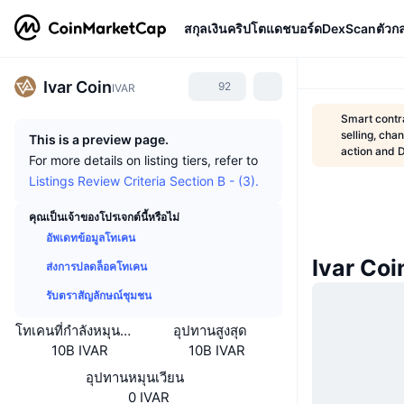
สกุลเงินคริปโต
แดชบอร์ด
DexScan
ตัวก
Ivar Coin
92
IVAR
Smart contra
selling, cha
This is a preview page.
action and 
For more details on listing tiers, refer to
Listings Review Criteria Section B - (3).
คุณเป็นเจ้าของโปรเจกต์นี้หรือไม่
อัพเดทข้อมูลโทเคน
Ivar Coi
ส่งการปลดล็อคโทเคน
รับตราสัญลักษณ์ชุมชน
โทเคนที่กำลังหมุนเวียนหรือถูกล็อค
อุปทานสูงสุด
10B IVAR
10B IVAR
อุปทานหมุนเวียน
0 IVAR