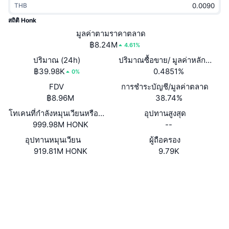
THB
กำลังเป็นที่นิยม
คริปโตฯ ETFs
การเรียนรู้
CMC MCP
สถิติ Honk
ใหม่
มูลค่าตามราคาตลาด
บิตคอยน์ ETFs
x402
ข่าว
฿8.24M
4.61%
คริปโต
อีเธอเรียม ETFs
ปริมาณ (24h)
ปริมาณซื้อขาย/ มูลค่าหลักทรัพย
Academy
฿39.98K
0.4851%
0%
การเมือง
FDV
การชำระบัญชี/มูลค่าตลาด
การวิเคราะห์ทางเทคนิค
วิจัย
฿8.96M
38.74%
สปอต
โทเคนที่กำลังหมุนเวียนหรือถูกล็อค
อุปทานสูงสุด
RSI
วิดีโอ
999.98M HONK
--
การเงิน
MACD
อุปทานหมุนเวียน
ผู้ถือครอง
คลังคำศัพท์
919.81M HONK
9.79K
เทคโนโลยี
เว็บไซต์
Website
ตราสารอนุพันธ์
แคมเปญ
โซเชียล
NFT
ภาพรวม
สัญญา
3ag1Mj...sDLZNB
Airdrop
2.9
เรตติ้ง (CertiK)
สถิติ NFT โดยภาพรวม
การชำระบัญชี
สำรวจ
solscan.io
รางวัลเพชร