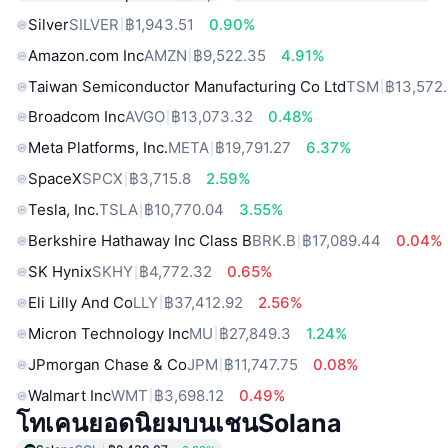
Silver
SILVER
฿1,943.51
0.90%
Amazon.com Inc
AMZN
฿9,522.35
4.91%
Taiwan Semiconductor Manufacturing Co Ltd
TSM
฿13,572
Broadcom Inc
AVGO
฿13,073.32
0.48%
Meta Platforms, Inc.
META
฿19,791.27
6.37%
SpaceX
SPCX
฿3,715.8
2.59%
Tesla, Inc.
TSLA
฿10,770.04
3.55%
Berkshire Hathaway Inc Class B
BRK.B
฿17,089.44
0.04%
SK Hynix
SKHY
฿4,772.32
0.65%
Eli Lilly And Co
LLY
฿37,412.92
2.56%
Micron Technology Inc
MU
฿27,849.3
1.24%
JPmorgan Chase & Co
JPM
฿11,747.75
0.08%
Walmart Inc
WMT
฿3,698.12
0.49%
โทเคนยอดนิยมบนเชนSolana