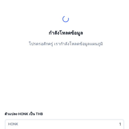
นักเทรดชั้นนำ
บทความ
เงินไหลเข้า/ไหลออกของ Exchange
DEX API
แปลงสกุลเงิน
ตารางอันดับ
Spot
เซนติเมนต์
องค์กร
จดหมายข่าว
ตัวชี้วัด
กำลังเป็นที่นิยม
ตราสารอนุพันธ์
ราคา
CMC Launch
กำลังโหลดข้อมูล
ที่กำลังจะมาถึง
ดัชนีความกลัวและความโลภ
โปรดรอสักครู่ เรากำลังโหลดข้อมูลแผนภูมิ
แหล่งข้อมูล
CMC Labs
ที่เพิ่มเข้ามาล่าสุด
ดัชนีฤดูกาลอัลท์คอยน์
CMC Max
GainersและLosers
ตัวชี้วัดวัฏจักรตลาด
เอกสาร
ข่าวเด่น
ที่มีผู้เข้าชมมากที่สุด
สัดส่วนมูลค่าตลาดรวมของบิตคอยน์เปรียบเทียบกับตลา
คำถามพบบ่อย
เทเลบอท
ความรู้สึกที่มีต่อชุมชน
ดัชนี CoinMarketCap 20
การบูรณาการ AI
ลงโฆษณา
อันดับเชน
ดัชนี CoinMarketCap 100
CMC Agent Hub
ตัวแปลง HONK เป็น THB
ตลาดการคาดการณ์
กระแสเงินทุน ETF
วิดเจ็ตสำหรับเว็บไซต์
HONK
ตลาดทักษะ