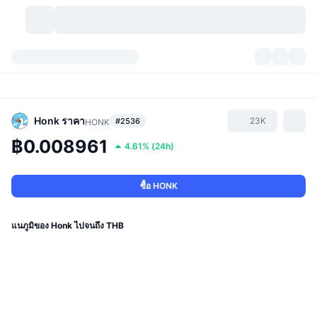
สกุลเงินคริปโต
แดชบอร์ด
สกุลเงินคริปโต
DexScan
ตลาด
อันดับ
Honk
ราคา
23K
#2536
HONK
฿0.008961
4.61%
(
24h
)
สัญญาณ
ตัวกลางการแลกเปลี่ยน
หมวดหมู่
New
ภาพรวมของตลาด
กำลังมาแรง
ชุมชน
ภาพตลาดย้อนหลัง
ตลาด Spot
การซื้อขายสินทรัพย์ดิจิทัลโดยผ่านคนกลาง:
ซื้อ HONK
ใหม่
ฟีด
API
การปลดล็อกโทเคน
จำนวนคริปโทเคอร์เรนซี
Spot
แนภูมิของ Honk ไปจนถึง THB
ราคาบวก
หัวข้อ
อัตราผลตอบแทน
ผลิตภัณฑ์
คลังของ บิตคอยน์
ตราสารอนุพันธ์
API
Meme Explorer
ไลฟ์สด
สินทรัพย์ในโลกแห่งความเป็นจริง
คลังของ บีเอนบี
ผลิตภัณฑ์
API คริปโต
การซื้อขายสินทรัพย์ดิจิทัลโดยไม่มีคนกลาง: