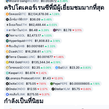
Wizard Gang
WIZARD
฿0.002872
0.48%
คริปโตเคอร์เรนซีที่มีผู้เยี่ยมชมมากที่สุด
บิตคอยน์
BTC
฿2,134,878.06
1.28%
เอ็กซ์อาร์พี
XRP
฿36.09
0.48%
อีเธอเรียม
ETH
฿62,488.44
0.03%
คาร์ดาโน
ADA
฿6.48
Pi
PI
฿2.78
3.28%
3.11%
โซลานา
SOL
฿2,473.17
1.03%
Hyperliquid
HYPE
฿1,808.83
3.18%
ชิบะอินุ
SHIB
฿0.0001681
2.33%
Zcash
ZEC
฿16,258.61
1.37%
Terra Classic
LUNC
฿0.001677
1.46%
PAX Gold
PAXG
฿135,344.34
0.19%
โดชคอยน์
DOGE
฿2.35
Sui
SUI
฿23.20
0.06%
0.83%
Kaspa
KAS
฿0.874
2.42%
Lorenzo Protocol
BANK
฿1.43
12.01%
DeXe
DEXE
฿75.05
Pepe
PEPE
฿0.00009805
7.61%
1.18%
Ondo
ONDO
฿12.55
Stellar
XLM
฿5.75
2.57%
0.60%
เชนลิงก์
LINK
฿275.55
0.37%
กำลังเป็นที่นิยม