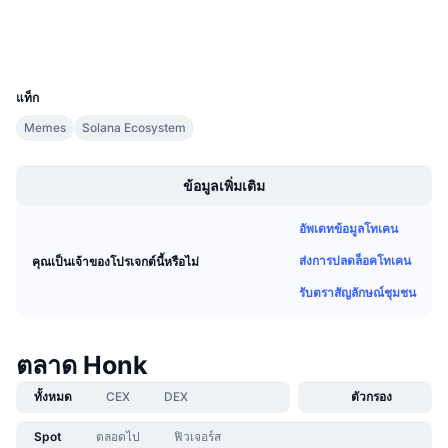
การขายที่กำลังจะมีขึ้น
วอลเลท
อัตราเงินทุน
เรียนรู้และรับ
UCID
29153
ปฏิทิน
แท็ก
Memes
Solana Ecosystem
ปฏิทิน ICO
Boost
ข้อมูลเพิ่มเติม
ปฏิทินกิจกรรม
อัพเดทข้อมูลโทเคน
ส่งการปลดล็อคโทเคน
คุณเป็นเจ้าของโปรเจกต์นี้หรือไม่
รับตราสัญลักษณ์ชุมชน
ตลาด Honk
ทั้งหมด
CEX
DEX
ตัวกรอง
Spot
ตลอดไป
ฟิวเจอร์ส