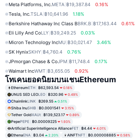
Meta Platforms, Inc.
META
฿19,387.84
0.16%
Tesla, Inc.
TSLA
฿10,641.96
1.18%
Berkshire Hathaway Inc Class B
BRK.B
฿17,163.44
0.61%
Eli Lilly And Co
LLY
฿39,249.25
0.03%
Micron Technology Inc
MU
฿30,021.47
3.46%
SK Hynix
SKHY
฿4,760.4
0.76%
JPmorgan Chase & Co
JPM
฿11,748.4
0.17%
Walmart Inc
WMT
฿3,655.05
0.92%
โทเคนยอดนิยมบนเชนEthereum
Ethereum
ETH
฿62,593.54
0.18%
UNUS SED LEO
LEO
฿320.96
0.49%
Chainlink
LINK
฿269.55
0.51%
Shiba Inu
SHIB
฿0.0001541
3.15%
Tether Gold
XAUt
฿139,523.17
0.89%
Pepe
PEPE
฿0.00009225
1.93%
Artificial Superintelligence Alliance
FET
฿4.44
4.01%
Ethena
ENA
฿3.04
AINFT
NFT
฿0.000008885
2.20%
0.58%