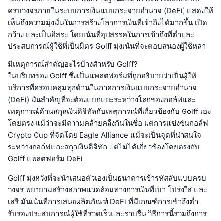
ครบวงจรภายในระบบการเงินแบบกระจายอำนาจ (DeFi) แสดงให้
เห็นถึงความมุ่งมั่นในการสร้างโลกการเงินที่เข้าถึงได้มากขึ้น เปิด
กว้าง และเป็นอิสระ โดยเน้นที่อุปสรรคในการเข้าถึงที่ต่ำและ
ประสบการณ์ผู้ใช้ที่เป็นมิตร Golff มุ่งเน้นที่จะตอบสนองผู้ใช้หลา
มีเหตุการณ์สำคัญอะไรบ้างสำหรับ Golff?
ในบริบทของ Golff ซึ่งเป็นแพลตฟอร์มที่ถูกอธิบายว่าเป็นผู้ให้
บริการที่ครอบคลุมทุกด้านในภาคการเงินแบบกระจายอำนาจ
(DeFi) มันสำคัญที่จะต้องแยกแยะระหว่างโลกของกอล์ฟและ
เหตุการณ์ด้านสกุลเงินดิจิทัลกับเหตุการณ์ที่เกี่ยวข้องกับ Golff เอง
โดยตรง แม้ว่าจะมีความคล้ายคลึงกันในชื่อ แต่การแข่งขันกอล์ฟ
Crypto Cup ที่จัดโดย Eagle Alliance แม้จะเป็นจุดที่น่าสนใจ
ระหว่างกอล์ฟและสกุลเงินดิจิทัล แต่ไม่ได้เกี่ยวข้องโดยตรงกับ
Golff แพลตฟอร์ม DeFi
Golff มุ่งหวังที่จะนำเสนอตัวเองเป็นธนาคารเข้ารหัสลับแบบครบ
วงจร พยายามสร้างสภาพแวดล้อมทางการเงินที่เบา โปร่งใส และ
เสรี มันเน้นที่การเสนอผลิตภัณฑ์ DeFi ที่มีเกณฑ์การเข้าถึงต่ำ
รับรองประสบการณ์ผู้ใช้ที่รวดเร็วและราบรื่น วิธีการนี้รวมถึงการ