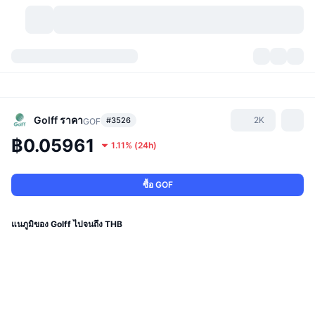
สกุลเงินคริปโต
แดชบอร์ด
สกุลเงินคริปโต
DexScan
ตลาด
อันดับ
Golff
ราคา
2K
#3526
GOF
฿0.05961
1.11%
(
24h
)
สัญญาณ
ตัวกลางการแลกเปลี่ยน
หมวดหมู่
New
ภาพรวมของตลาด
กำลังมาแรง
ชุมชน
ภาพตลาดย้อนหลัง
ตลาด Spot
การซื้อขายสินทรัพย์ดิจิทัลโดยผ่านคนกลาง:
ซื้อ GOF
ใหม่
ฟีด
API
การปลดล็อกโทเคน
จำนวนคริปโทเคอร์เรนซี
Spot
แนภูมิของ Golff ไปจนถึง THB
ราคาบวก
หัวข้อ
อัตราผลตอบแทน
ผลิตภัณฑ์
คลังของ บิตคอยน์
ตราสารอนุพันธ์
API
Meme Explorer
ไลฟ์สด
สินทรัพย์ในโลกแห่งความเป็นจริง
คลังของ บีเอนบี
ผลิตภัณฑ์
API คริปโต
การซื้อขายสินทรัพย์ดิจิทัลโดยไม่มีคนกลาง: