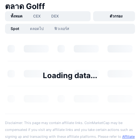
ตลาด Golff
ทั้งหมด
CEX
DEX
ตัวกรอง
Spot
ตลอดไป
ฟิวเจอร์ส
Loading data...
Disclaimer: This page may contain affiliate links. CoinMarketCap may be
compensated if you visit any affiliate links and you take certain actions such as
signing up and transacting with these affiliate platforms. Please refer to
Affiliate