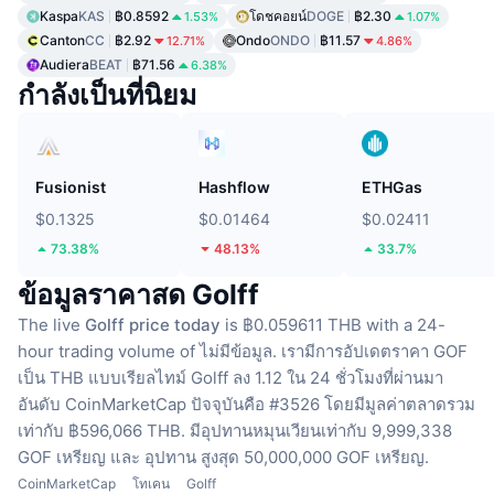
Kaspa
KAS
฿0.8592
โดชคอยน์
DOGE
฿2.30
1.53%
1.07%
Canton
CC
฿2.92
Ondo
ONDO
฿11.57
12.71%
4.86%
Audiera
BEAT
฿71.56
6.38%
กำลังเป็นที่นิยม
Fusionist
Hashflow
ETHGas
$0.1325
$0.01464
$0.02411
73.38%
48.13%
33.7%
ข้อมูลราคาสด Golff
The live
Golff price today
is ฿0.059611 THB with a 24-
hour trading volume of ไม่มีข้อมูล.
เรามีการอัปเดตราคา GOF
เป็น THB แบบเรียลไทม์
Golff ลง 1.12 ใน 24 ชั่วโมงที่ผ่านมา
อันดับ CoinMarketCap ปัจจุบันคือ #3526 โดยมีมูลค่าตลาดรวม
เท่ากับ ฿596,066 THB.
มีอุปทานหมุนเวียนเท่ากับ 9,999,338
GOF เหรียญ
และ อุปทาน สูงสุด 50,000,000 GOF เหรียญ.
CoinMarketCap
โทเคน
Golff