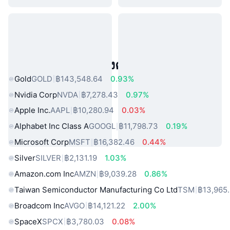
สินทรัพย์ในโลกแห่งความจริงยอดนิยม
Gold
GOLD
฿143,548.64
0.93%
Nvidia Corp
NVDA
฿7,278.43
0.97%
Apple Inc.
AAPL
฿10,280.94
0.03%
Alphabet Inc Class A
GOOGL
฿11,798.73
0.19%
Microsoft Corp
MSFT
฿16,382.46
0.44%
Silver
SILVER
฿2,131.19
1.03%
Amazon.com Inc
AMZN
฿9,039.28
0.86%
Taiwan Semiconductor Manufacturing Co Ltd
TSM
฿13,965
Broadcom Inc
AVGO
฿14,121.22
2.00%
SpaceX
SPCX
฿3,780.03
0.08%