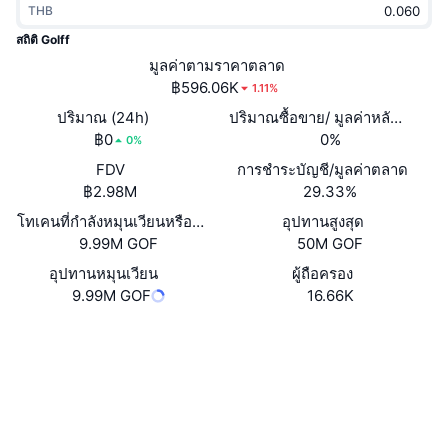
THB
กำลังเป็นที่นิยม
คริปโตฯ ETFs
การเรียนรู้
CMC MCP
สถิติ Golff
ใหม่
มูลค่าตามราคาตลาด
บิตคอยน์ ETFs
x402
ข่าว
฿596.06K
1.11%
คริปโต
อีเธอเรียม ETFs
ปริมาณ (24h)
ปริมาณซื้อขาย/ มูลค่าหลักทรัพย
Academy
฿0
0%
0%
การเมือง
FDV
การชำระบัญชี/มูลค่าตลาด
การวิเคราะห์ทางเทคนิค
วิจัย
฿2.98M
29.33%
สปอต
โทเคนที่กำลังหมุนเวียนหรือถูกล็อค
อุปทานสูงสุด
RSI
วิดีโอ
9.99M GOF
50M GOF
การเงิน
MACD
อุปทานหมุนเวียน
ผู้ถือครอง
คลังคำศัพท์
9.99M GOF
16.66K
เทคโนโลยี
เว็บไซต์
Website
Whitepaper
ตราสารอนุพันธ์
แคมเปญ
NFT
โซเชียล
ภาพรวม
Airdrop
สถิติ NFT โดยภาพรวม
0x488E...98801c
สัญญา
การชำระบัญชี
รางวัลเพชร