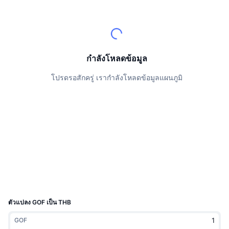
นักเทรดชั้นนำ
บทความ
เงินไหลเข้า/ไหลออกของ Exchange
DEX API
แปลงสกุลเงิน
ตารางอันดับ
Spot
เซนติเมนต์
องค์กร
จดหมายข่าว
ตัวชี้วัด
กำลังเป็นที่นิยม
ตราสารอนุพันธ์
ราคา
CMC Launch
กำลังโหลดข้อมูล
ที่กำลังจะมาถึง
ดัชนีความกลัวและความโลภ
โปรดรอสักครู่ เรากำลังโหลดข้อมูลแผนภูมิ
แหล่งข้อมูล
CMC Labs
ที่เพิ่มเข้ามาล่าสุด
ดัชนีฤดูกาลอัลท์คอยน์
CMC Max
GainersและLosers
ตัวชี้วัดวัฏจักรตลาด
เอกสาร
ข่าวเด่น
ที่มีผู้เข้าชมมากที่สุด
สัดส่วนมูลค่าตลาดรวมของบิตคอยน์เปรียบเทียบกับตลา
คำถามพบบ่อย
เทเลบอท
ความรู้สึกที่มีต่อชุมชน
ดัชนี CoinMarketCap 20
การบูรณาการ AI
ลงโฆษณา
อันดับเชน
ดัชนี CoinMarketCap 100
CMC Agent Hub
ตัวแปลง GOF เป็น THB
ตลาดการคาดการณ์
กระแสเงินทุน ETF
วิดเจ็ตสำหรับเว็บไซต์
GOF
ตลาดทักษะ