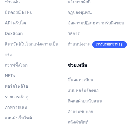
ข่าวเด่น
นโยบายคุ้กกี้
บิตคอยน์ ETFs
กฎของชุมชน
API คริปโต
ข้อความปฏิเสธความรับผิดชอบ
DexScan
วิธีการ
สินทรัพย์ในโลกแห่งความเป็น
ตำแหน่งงาน
เรารับสมัครงานอยู่!
จริง
ช่วยเหลือ
กราฟทั้งโลก
NFTs
ขึ้นจดทะเบียน
พอร์ตโฟลิโอ
แบบฟอร์มร้องขอ
รายการเฝ้าดู
ติดต่อฝ่ายสนับสนุน
ภาพวาดเล่น
คำถามพบบ่อย
แผนผังเว็บไซต์
คลังคำศัพท์