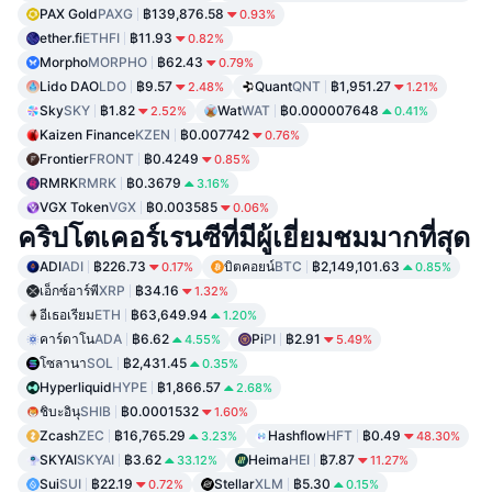
PAX Gold
PAXG
฿139,876.58
0.93%
ether.fi
ETHFI
฿11.93
0.82%
Morpho
MORPHO
฿62.43
0.79%
Lido DAO
LDO
฿9.57
Quant
QNT
฿1,951.27
2.48%
1.21%
Sky
SKY
฿1.82
Wat
WAT
฿0.000007648
2.52%
0.41%
Kaizen Finance
KZEN
฿0.007742
0.76%
Frontier
FRONT
฿0.4249
0.85%
RMRK
RMRK
฿0.3679
3.16%
VGX Token
VGX
฿0.003585
0.06%
คริปโตเคอร์เรนซีที่มีผู้เยี่ยมชมมากที่สุด
ADI
ADI
฿226.73
บิตคอยน์
BTC
฿2,149,101.63
0.17%
0.85%
เอ็กซ์อาร์พี
XRP
฿34.16
1.32%
อีเธอเรียม
ETH
฿63,649.94
1.20%
คาร์ดาโน
ADA
฿6.62
Pi
PI
฿2.91
4.55%
5.49%
โซลานา
SOL
฿2,431.45
0.35%
Hyperliquid
HYPE
฿1,866.57
2.68%
ชิบะอินุ
SHIB
฿0.0001532
1.60%
Zcash
ZEC
฿16,765.29
Hashflow
HFT
฿0.49
3.23%
48.30%
SKYAI
SKYAI
฿3.62
Heima
HEI
฿7.87
33.12%
11.27%
Sui
SUI
฿22.19
Stellar
XLM
฿5.30
0.72%
0.15%