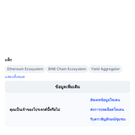
3.6
การขายที่กำลังจะมีขึ้น
เรตติ้ง (CertiK)
อัตราเงินทุน
เรียนรู้และรับ
Audits
etherscan.io
ปฏิทิน
สำรวจ
วอลเลท
ปฏิทิน ICO
UCID
7034
ปฏิทินกิจกรรม
แท็ก
Ethereum Ecosystem
BNB Chain Ecosystem
Yield Aggregator
แสดงทั้งหมด
ข้อมูลเพิ่มเติม
อัพเดทข้อมูลโทเคน
ส่งการปลดล็อคโทเคน
คุณเป็นเจ้าของโปรเจกต์นี้หรือไม่
รับตราสัญลักษณ์ชุมชน