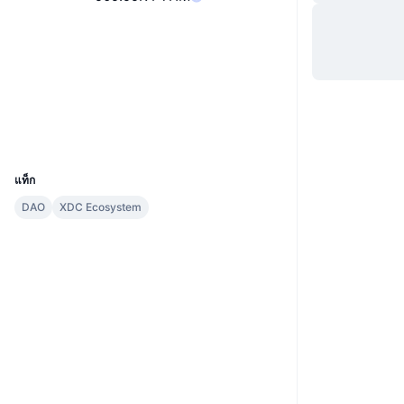
เว็บไซต์
Website
Whitepaper
โซเชียล
สัญญา
0x3279...F4403c
xdc.blocksscan.io
สำรวจ
UCID
29056
แท็ก
DAO
XDC Ecosystem