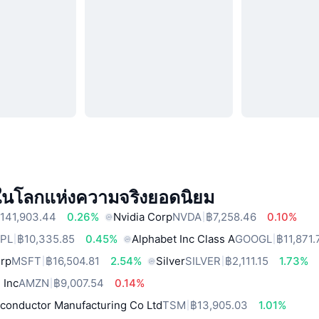
์ในโลกแห่งความจริงยอดนิยม
141,903.44
0.26%
Nvidia Corp
NVDA
฿7,258.46
0.10%
PL
฿10,335.85
0.45%
Alphabet Inc Class A
GOOGL
฿11,871.
orp
MSFT
฿16,504.81
2.54%
Silver
SILVER
฿2,111.15
1.73%
 Inc
AMZN
฿9,007.54
0.14%
conductor Manufacturing Co Ltd
TSM
฿13,905.03
1.01%