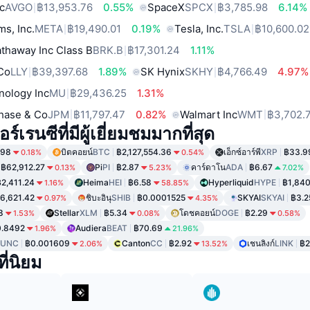
c
AVGO
฿13,953.76
0.55%
SpaceX
SPCX
฿3,785.98
6.14%
ms, Inc.
META
฿19,490.01
0.19%
Tesla, Inc.
TSLA
฿10,600.02
thaway Inc Class B
BRK.B
฿17,301.24
1.11%
 Co
LLY
฿39,397.68
1.89%
SK Hynix
SKHY
฿4,766.49
4.97%
nology Inc
MU
฿29,436.25
1.31%
hase & Co
JPM
฿11,797.47
0.82%
Walmart Inc
WMT
฿3,702.
์เรนซีที่มีผู้เยี่ยมชมมากที่สุด
.98
บิตคอยน์
BTC
฿2,127,554.36
เอ็กซ์อาร์พี
XRP
฿33.9
0.18%
0.54%
฿62,912.27
Pi
PI
฿2.87
คาร์ดาโน
ADA
฿6.67
0.13%
5.23%
7.02%
฿2,411.24
Heima
HEI
฿6.58
Hyperliquid
HYPE
฿1,840
1.16%
58.85%
6,621.42
ชิบะอินุ
SHIB
฿0.0001525
SKYAI
SKYAI
฿3.2
0.97%
4.35%
8
Stellar
XLM
฿5.34
โดชคอยน์
DOGE
฿2.29
1.53%
0.08%
0.58%
0.8492
Audiera
BEAT
฿70.69
1.96%
21.96%
LUNC
฿0.001609
Canton
CC
฿2.92
เชนลิงก์
LINK
฿2
2.06%
13.52%
ี่นิยม