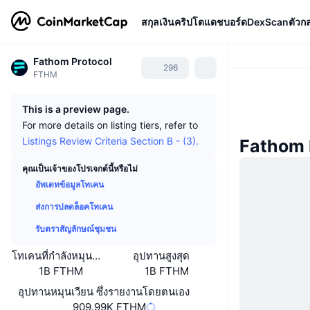
สกุลเงินคริปโต
แดชบอร์ด
DexScan
ตัวก
Fathom Protocol
296
FTHM
This is a preview page.
For more details on listing tiers, refer to
Listings Review Criteria Section B - (3).
Fathom 
คุณเป็นเจ้าของโปรเจกต์นี้หรือไม่
อัพเดทข้อมูลโทเคน
ส่งการปลดล็อคโทเคน
รับตราสัญลักษณ์ชุมชน
โทเคนที่กำลังหมุนเวียนหรือถูกล็อค
อุปทานสูงสุด
1B FTHM
1B FTHM
อุปทานหมุนเวียน ซึ่งรายงานโดยตนเอง
909.99K FTHM