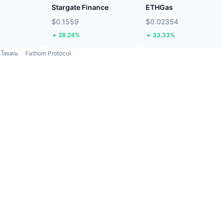
Stargate Finance
ETHGas
$0.1559
$0.02354
28.24%
33.33%
โทเคน
Fathom Protocol