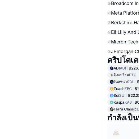
Broadcom In
Meta Platfor
Berkshire Ha
Eli Lilly And
Micron Tech
JPmorgan C
คริปโตเคอร
ADI
ADI
฿226
อีเธอเรียม
ETH
โซลานา
SOL
Zcash
ZEC
฿1
Sui
SUI
฿22.2
Kaspa
KAS
฿
Terra Classic
กำลังเป็นท