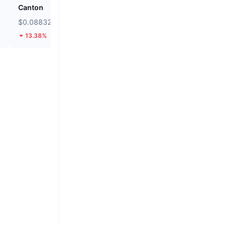
Canton
Kamino
$0.08832
$0.01973
13.38%
8.93%