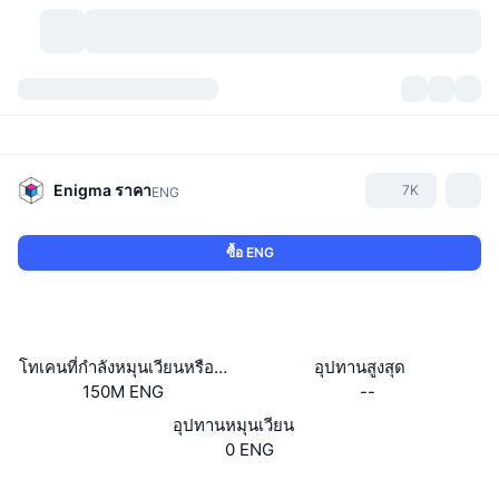
สกุลเงินคริปโต
แดชบอร์ด
สกุลเงินคริปโต
DexScan
ตลาด
อันดับ
Enigma
ราคา
7K
ENG
สัญญาณ
ตัวกลางการแลกเปลี่ยน
หมวดหมู่
New
ภาพรวมของตลาด
ซื้อ ENG
กำลังมาแรง
ชุมชน
ภาพตลาดย้อนหลัง
ตลาด Spot
การซื้อขายสินทรัพย์ดิจิทัลโดยผ่านคนกลาง:
ใหม่
ฟีด
API
การปลดล็อกโทเคน
จำนวนคริปโทเคอร์เรนซี
Spot
โทเคนที่กำลังหมุนเวียนหรือถูกล็อค
อุปทานสูงสุด
150M ENG
--
ราคาบวก
หัวข้อ
อัตราผลตอบแทน
ผลิตภัณฑ์
คลังของ บิตคอยน์
ตราสารอนุพันธ์
API
อุปทานหมุนเวียน
Meme Explorer
0 ENG
ไลฟ์สด
สินทรัพย์ในโลกแห่งความเป็นจริง
คลังของ บีเอนบี
ผลิตภัณฑ์
API คริปโต
การซื้อขายสินทรัพย์ดิจิทัลโดยไม่มีคนกลาง:
เว็บไซต์
Website
Whitepaper