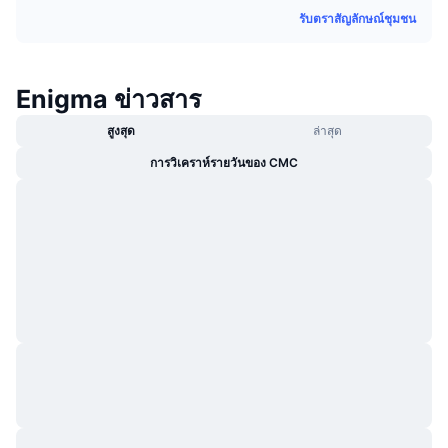
กำลังเป็นที่นิยม
คริปโตฯ ETFs
รับตราสัญลักษณ์ชุมชน
การเรียนรู้
CMC MCP
ใหม่
บิตคอยน์ ETFs
x402
ข่าว
Enigma ข่าวสาร
คริปโต
อีเธอเรียม ETFs
Academy
สูงสุด
ล่าสุด
การเมือง
การวิเคราห์รายวันของ CMC
การวิเคราะห์ทางเทคนิค
วิจัย
สปอต
RSI
วิดีโอ
การเงิน
MACD
คลังคำศัพท์
เทคโนโลยี
ตราสารอนุพันธ์
แคมเปญ
NFT
ภาพรวม
Airdrop
สถิติ NFT โดยภาพรวม
การชำระบัญชี
รางวัลเพชร