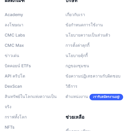
ผลิตภัณฑ์
บริษัท
Academy
เกี่ยวกับเรา
ลงโฆษณา
ข้อกำหนดการใช้งาน
CMC Labs
นโยบายความเป็นส่วนตัว
CMC Max
การตั้งค่าคุกกี้
ข่าวเด่น
นโยบายคุ้กกี้
บิตคอยน์ ETFs
กฎของชุมชน
API คริปโต
ข้อความปฏิเสธความรับผิดชอบ
DexScan
วิธีการ
สินทรัพย์ในโลกแห่งความเป็น
ตำแหน่งงาน
เรารับสมัครงานอยู่!
จริง
ช่วยเหลือ
กราฟทั้งโลก
NFTs