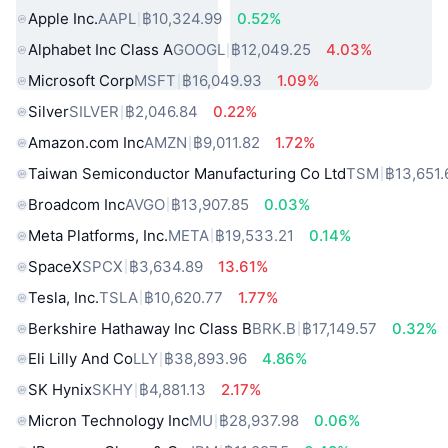
Apple Inc.
AAPL
฿10,324.99
0.52%
Alphabet Inc Class A
GOOGL
฿12,049.25
4.03%
Microsoft Corp
MSFT
฿16,049.93
1.09%
Silver
SILVER
฿2,046.84
0.22%
Amazon.com Inc
AMZN
฿9,011.82
1.72%
Taiwan Semiconductor Manufacturing Co Ltd
TSM
฿13,651.
Broadcom Inc
AVGO
฿13,907.85
0.03%
Meta Platforms, Inc.
META
฿19,533.21
0.14%
SpaceX
SPCX
฿3,634.89
13.61%
Tesla, Inc.
TSLA
฿10,620.77
1.77%
Berkshire Hathaway Inc Class B
BRK.B
฿17,149.57
0.32%
Eli Lilly And Co
LLY
฿38,893.96
4.86%
SK Hynix
SKHY
฿4,881.13
2.17%
Micron Technology Inc
MU
฿28,937.98
0.06%