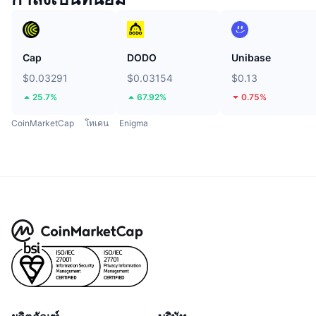
Cap
DODO
Unibase
$0.03291
$0.03154
$0.13
25.7%
67.92%
0.75%
CoinMarketCap
โทเคน
Enigma