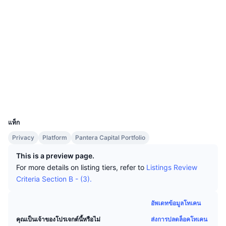
นักเทรดชั้นนำ
บทความ
เงินไหลเข้า/ไหลออกของ Exchange
DEX API
แปลงสกุลเงิน
ตารางอันดับ
Spot
โซเชียล
เซนติเมนต์
องค์กร
จดหมายข่าว
ตัวชี้วัด
กำลังเป็นที่นิยม
ตราสารอนุพันธ์
0xf0ee...5a23e4
สัญญา
ราคา
CMC Launch
ที่กำลังจะมาถึง
ดัชนีความกลัวและความโลภ
etherscan.io
สำรวจ
แหล่งข้อมูล
CMC Labs
ที่เพิ่มเข้ามาล่าสุด
ดัชนีฤดูกาลอัลท์คอยน์
วอลเลท
CMC Max
UCID
GainersและLosers
ตัวชี้วัดวัฏจักรตลาด
2044
เอกสาร
แท็ก
ข่าวเด่น
ที่มีผู้เข้าชมมากที่สุด
สัดส่วนมูลค่าตลาดรวมของบิตคอยน์เปรียบเทียบกับตลา
Privacy
Platform
Pantera Capital Portfolio
คำถามพบบ่อย
เทเลบอท
ความรู้สึกที่มีต่อชุมชน
ดัชนี CoinMarketCap 20
This is a preview page.
For more details on listing tiers, refer to
Listings Review
การบูรณาการ AI
ลงโฆษณา
Criteria Section B - (3).
อันดับเชน
ดัชนี CoinMarketCap 100
CMC Agent Hub
อัพเดทข้อมูลโทเคน
ตลาดการคาดการณ์
กระแสเงินทุน ETF
วิดเจ็ตสำหรับเว็บไซต์
ตลาดทักษะ
ส่งการปลดล็อคโทเคน
คุณเป็นเจ้าของโปรเจกต์นี้หรือไม่