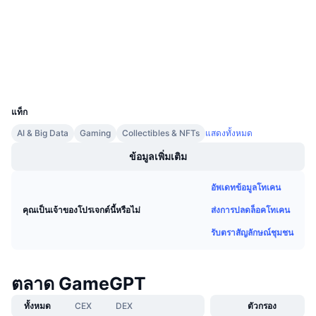
3.2
การขายที่กำลังจะมีขึ้น
เรตติ้ง (CertiK)
อัตราเงินทุน
เรียนรู้และรับ
etherscan.io
สำรวจ
ปฏิทิน
วอลเลท
UCID
28868
ปฏิทิน ICO
แท็ก
AI & Big Data
Gaming
Collectibles & NFTs
แสดงทั้งหมด
ปฏิทินกิจกรรม
ข้อมูลเพิ่มเติม
อัพเดทข้อมูลโทเคน
ส่งการปลดล็อคโทเคน
คุณเป็นเจ้าของโปรเจกต์นี้หรือไม่
รับตราสัญลักษณ์ชุมชน
ตลาด GameGPT
ทั้งหมด
CEX
DEX
ตัวกรอง