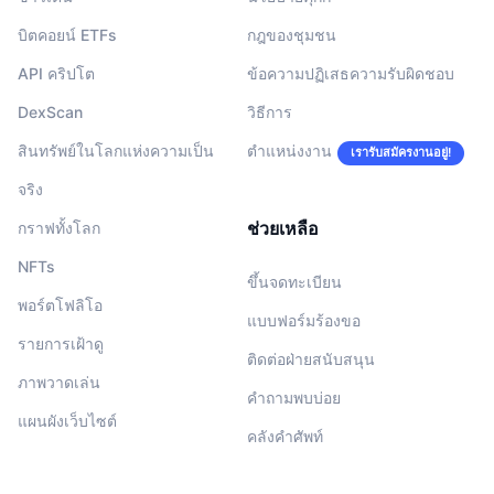
บิตคอยน์ ETFs
กฎของชุมชน
API คริปโต
ข้อความปฏิเสธความรับผิดชอบ
DexScan
วิธีการ
สินทรัพย์ในโลกแห่งความเป็น
ตำแหน่งงาน
เรารับสมัครงานอยู่!
จริง
ช่วยเหลือ
กราฟทั้งโลก
NFTs
ขึ้นจดทะเบียน
พอร์ตโฟลิโอ
แบบฟอร์มร้องขอ
รายการเฝ้าดู
ติดต่อฝ่ายสนับสนุน
ภาพวาดเล่น
คำถามพบบ่อย
แผนผังเว็บไซต์
คลังคำศัพท์