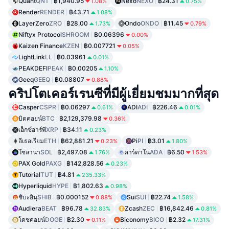
Quant
QNT
฿1,940.95
Nexo
NEXO
฿24.31
1.08%
0.75%
Render
RENDER
฿43.71
1.08%
LayerZero
ZRO
฿28.00
Ondo
ONDO
฿11.45
1.73%
0.79%
Niftyx Protocol
SHROOM
฿0.06396
0.00%
Kaizen Finance
KZEN
฿0.007721
0.05%
LightLink
LL
฿0.03961
0.01%
PEAKDEFI
PEAK
฿0.00205
1.10%
Geeq
GEEQ
฿0.08807
0.88%
คริปโตเคอร์เรนซีที่มีผู้เยี่ยมชมมากที่สุด
Casper
CSPR
฿0.06297
ADI
ADI
฿226.46
0.61%
0.01%
บิตคอยน์
BTC
฿2,129,379.98
0.36%
เอ็กซ์อาร์พี
XRP
฿34.11
0.23%
อีเธอเรียม
ETH
฿62,881.21
Pi
PI
฿3.01
0.23%
1.80%
โซลานา
SOL
฿2,497.08
คาร์ดาโน
ADA
฿6.50
1.76%
1.53%
PAX Gold
PAXG
฿142,828.56
0.23%
Tutorial
TUT
฿4.81
235.33%
Hyperliquid
HYPE
฿1,802.63
0.98%
ชิบะอินุ
SHIB
฿0.000152
Sui
SUI
฿22.74
0.88%
1.58%
Audiera
BEAT
฿96.78
Zcash
ZEC
฿16,842.46
32.83%
0.81%
โดชคอยน์
DOGE
฿2.30
Biconomy
BICO
฿2.32
0.11%
17.31%