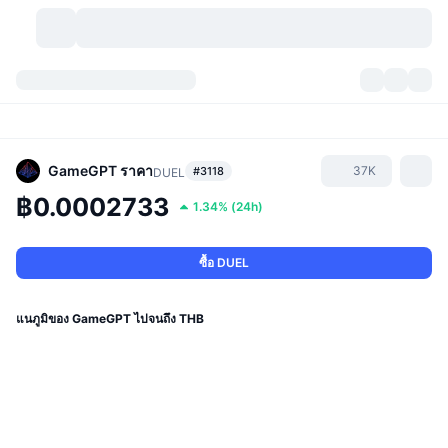
สกุลเงินคริปโต
แดชบอร์ด
สกุลเงินคริปโต
DexScan
ตลาด
อันดับ
GameGPT
ราคา
37K
#3118
DUEL
฿0.0002733
1.34%
(
24h
)
สัญญาณ
ตัวกลางการแลกเปลี่ยน
หมวดหมู่
New
ภาพรวมของตลาด
กำลังมาแรง
ชุมชน
ภาพตลาดย้อนหลัง
ตลาด Spot
การซื้อขายสินทรัพย์ดิจิทัลโดยผ่านคนกลาง:
ซื้อ DUEL
ใหม่
ฟีด
API
การปลดล็อกโทเคน
จำนวนคริปโทเคอร์เรนซี
Spot
แนภูมิของ GameGPT ไปจนถึง THB
ราคาบวก
หัวข้อ
อัตราผลตอบแทน
ผลิตภัณฑ์
คลังของ บิตคอยน์
ตราสารอนุพันธ์
API
Meme Explorer
ไลฟ์สด
สินทรัพย์ในโลกแห่งความเป็นจริง
คลังของ บีเอนบี
ผลิตภัณฑ์
API คริปโต
การซื้อขายสินทรัพย์ดิจิทัลโดยไม่มีคนกลาง: