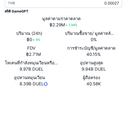
THB
กำลังเป็นที่นิยม
คริปโตฯ ETFs
การเรียนรู้
CMC MCP
สถิติ GameGPT
ใหม่
มูลค่าตามราคาตลาด
บิตคอยน์ ETFs
x402
ข่าว
฿2.29M
1.34%
คริปโต
อีเธอเรียม ETFs
ปริมาณ (24h)
ปริมาณซื้อขาย/ มูลค่าหลักทรัพย
Academy
฿0
0%
0%
การเมือง
FDV
การชำระบัญชี/มูลค่าตลาด
การวิเคราะห์ทางเทคนิค
วิจัย
฿2.71M
40.15%
สปอต
โทเคนที่กำลังหมุนเวียนหรือถูกล็อค
อุปทานสูงสุด
RSI
วิดีโอ
9.97B DUEL
9.94B DUEL
การเงิน
MACD
อุปทานหมุนเวียน
ผู้ถือครอง
คลังคำศัพท์
8.39B DUEL
40.58K
เทคโนโลยี
เว็บไซต์
Website
Whitepaper
ตราสารอนุพันธ์
แคมเปญ
NFT
โซเชียล
ภาพรวม
Airdrop
สถิติ NFT โดยภาพรวม
0x943A...02e604
สัญญา
การชำระบัญชี
รางวัลเพชร