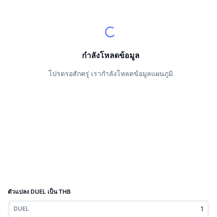
นักเทรดชั้นนำ
บทความ
เงินไหลเข้า/ไหลออกของ Exchange
DEX API
แปลงสกุลเงิน
ตารางอันดับ
Spot
เซนติเมนต์
องค์กร
จดหมายข่าว
ตัวชี้วัด
กำลังเป็นที่นิยม
ตราสารอนุพันธ์
ราคา
CMC Launch
กำลังโหลดข้อมูล
ที่กำลังจะมาถึง
ดัชนีความกลัวและความโลภ
โปรดรอสักครู่ เรากำลังโหลดข้อมูลแผนภูมิ
แหล่งข้อมูล
CMC Labs
ที่เพิ่มเข้ามาล่าสุด
ดัชนีฤดูกาลอัลท์คอยน์
CMC Max
GainersและLosers
ตัวชี้วัดวัฏจักรตลาด
เอกสาร
ข่าวเด่น
ที่มีผู้เข้าชมมากที่สุด
สัดส่วนมูลค่าตลาดรวมของบิตคอยน์เปรียบเทียบกับตลา
คำถามพบบ่อย
เทเลบอท
ความรู้สึกที่มีต่อชุมชน
ดัชนี CoinMarketCap 20
การบูรณาการ AI
ลงโฆษณา
อันดับเชน
ดัชนี CoinMarketCap 100
CMC Agent Hub
ตัวแปลง DUEL เป็น THB
ตลาดการคาดการณ์
กระแสเงินทุน ETF
วิดเจ็ตสำหรับเว็บไซต์
DUEL
ตลาดทักษะ