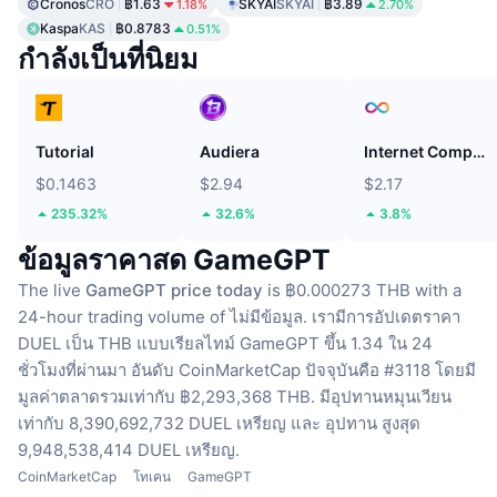
Cronos
CRO
฿1.63
SKYAI
SKYAI
฿3.89
1.18%
2.70%
Kaspa
KAS
฿0.8783
0.51%
กำลังเป็นที่นิยม
Tutorial
Audiera
Internet Computer
$0.1463
$2.94
$2.17
235.32%
32.6%
3.8%
ข้อมูลราคาสด GameGPT
The live
GameGPT price today
is ฿0.000273 THB with a
24-hour trading volume of ไม่มีข้อมูล.
เรามีการอัปเดตราคา
DUEL เป็น THB แบบเรียลไทม์
GameGPT ขึ้น 1.34 ใน 24
ชั่วโมงที่ผ่านมา
อันดับ CoinMarketCap ปัจจุบันคือ #3118 โดยมี
มูลค่าตลาดรวมเท่ากับ ฿2,293,368 THB.
มีอุปทานหมุนเวียน
เท่ากับ 8,390,692,732 DUEL เหรียญ
และ อุปทาน สูงสุด
9,948,538,414 DUEL เหรียญ.
CoinMarketCap
โทเคน
GameGPT