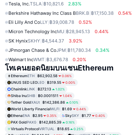
Tesla, Inc.
TSLA
฿10,821.6
2.83%
Berkshire Hathaway Inc Class B
BRK.B
฿17,150.38
0.54%
Eli Lilly And Co
LLY
฿39,008.78
0.52%
Micron Technology Inc
MU
฿28,945.13
0.44%
SK Hynix
SKHY
฿4,544.37
3.92%
JPmorgan Chase & Co
JPM
฿11,780.34
0.34%
Walmart Inc
WMT
฿3,676.78
0.20%
โทเคนยอดนิยมบนเชนEthereum
Ethereum
ETH
฿62,902.58
0.06%
UNUS SED LEO
LEO
฿319.55
0.00%
Chainlink
LINK
฿272.13
1.02%
Shiba Inu
SHIB
฿0.0001511
1.04%
Tether Gold
XAUt
฿142,386.86
0.10%
World Liberty Financial
WLFI
฿1.69
0.44%
Ethena
ENA
฿2.95
Sky
SKY
฿1.77
0.35%
0.40%
PAX Gold
PAXG
฿142,885.39
0.16%
Virtuals Protocol
VIRTUAL
฿18.65
0.25%