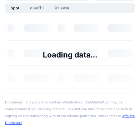
Spot
ตลอดไป
ฟิวเจอร์ส
Loading data...
Disclaimer: This page may contain affiliate links. CoinMarketCap may be
compensated if you visit any affiliate links and you take certain actions such as
signing up and transacting with these affiliate platforms. Please refer to
Affiliate
Disclosure
.