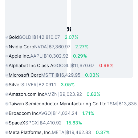
สินทรัพย์ในโลกแห่งความจริงยอดนิยม
Gold
GOLD
฿142,810.07
2.07%
Nvidia Corp
NVDA
฿7,360.97
2.27%
Apple Inc.
AAPL
฿10,302.92
0.29%
Alphabet Inc Class A
GOOGL
฿11,670.67
0.96%
Microsoft Corp
MSFT
฿16,429.95
0.03%
Silver
SILVER
฿2,091.1
3.05%
Amazon.com Inc
AMZN
฿9,023.92
0.82%
Taiwan Semiconductor Manufacturing Co Ltd
TSM
฿13,835
Broadcom Inc
AVGO
฿14,034.24
1.71%
SpaceX
SPCX
฿4,410.92
15.83%
Meta Platforms, Inc.
META
฿19,462.83
0.37%