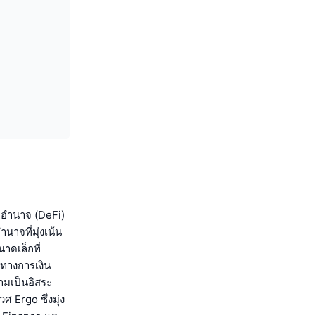
ยอำนาจ (DeFi)
าจที่มุ่งเน้น
าดเล็กที่
งทางการเงิน
ามเป็นอิสระ
ศ Ergo ซึ่งมุ่ง