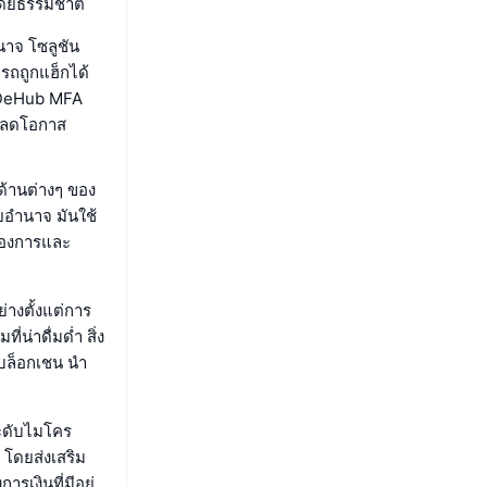
โดยธรรมชาติ
นาจ โซลูชัน
ารถถูกแฮ็กได้
 DeHub MFA
า ลดโอกาส
้านต่างๆ ของ
ยอำนาจ มันใช้
้องการและ
างตั้งแต่การ
่าดื่มด่ำ สิ่ง
ช้บล็อกเชน นำ
ะดับไมโคร
 โดยส่งเสริม
เงินที่มีอยู่