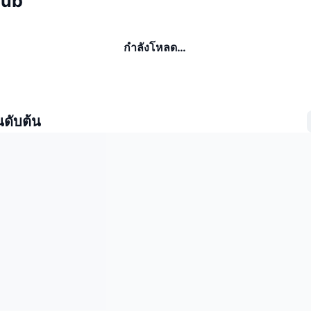
Hub
กำลังโหลด…
นดับต้น