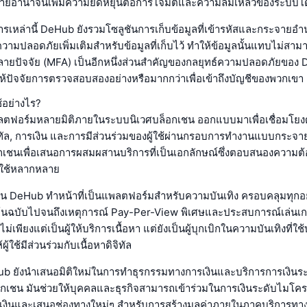
ยอำนาจนี้เพิ่มความยืดหยุ่นต่อการโจมตีและความล้มเหลวของระบบ
หล่านี้ DeHub ยังรวมโซลูชันการเก็บข้อมูลที่เข้ารหัสและกระจายอำ
นความปลอดภัยเพิ่มเติมสำหรับข้อมูลที่เก็บไว้ ทำให้ข้อมูลนั้นแทบไม่สาม
ยปัจจัย (MFA) เป็นอีกหนึ่งส่วนสำคัญของกลยุทธ์ความปลอดภัยของ
ช้ให้ปัจจัยการตรวจสอบสองอย่างหรือมากกว่าเพื่อเข้าถึงบัญชีของพวกเข
้อย่างไร?
ตฟอร์มหลายมิติภายในระบบนิเวศบล็อกเชน ออกแบบมาเพื่อเชื่อมโยงด
ิทัล, การเงิน และการมีส่วนร่วมของผู้ใช้ผ่านกรอบการทำงานแบบกระจา
กเชนเพื่อเสนอการผสมผสานบริการที่เป็นเอกลักษณ์ซึ่งตอบสนองความต
้ใช้หลากหลาย
น DeHub ทำหน้าที่เป็นแพลตฟอร์มสำหรับความบันเทิง ครอบคลุมทุกอย่
นฉบับไปจนถึงเหตุการณ์ Pay-Per-View พิเศษและประสบการณ์เล่นเกมที่น
ม่เพียงแต่เป็นผู้ให้บริการเนื้อหา แต่ยังเป็นผู้บุกเบิกในความบันเทิงที่ใ
ผู้ใช้มีส่วนร่วมกับเนื้อหาดิจิทัล
ub ยังนำเสนอมิติใหม่ในการทำธุรกรรมทางการเงินและบริการการเงินร
็อกเชน มันช่วยให้บุคคลและธุรกิจสามารถเข้าร่วมในการเงินระดับไมโคร
ินและเสนอช่องทางใหม่ๆ สำหรับการสร้างมูลค่าภายในภาคบริการทางการ