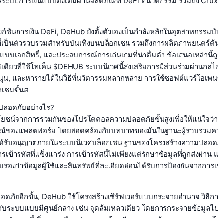
วนระบบการเงินแบบดั้งเดิมผ่านผลิตภัณฑ์ DeFi ที่นวัตกรรม รวมถึง Cru
ก์ชันการเงิน DeFi, DeHub ยังตั้งตัวเองเป็นกำลังหลักในอุตสาหกรรมบ
ี่เป็นตัวรวบรวมสำหรับบันเทิงบนบล็อกเชน รวมถึงการผลิตภาพยนตร์ต้
บบเอกสิทธิ์, และประสบการณ์การเล่นเกมที่น่าดื่มด่ำ ข้อเสนอเหล่านี้ถ
ดียวที่ใช้โทเค็น $DEHUB ระบบนิเวศนี้ส่งเสริมการมีส่วนร่วมผ่านกลไกท
นุน, และหารายได้ในวิธีที่นวัตกรรมหลากหลาย การใช้ซอฟต์แวร์โอเพ
เชนขั้นส
ปลอดภัยอย่างไร?
ยชน์จากการรวมกันของโปรโตคอลความปลอดภัยขั้นสูงเพื่อให้แน่ใจว
์ของแพลตฟอร์ม โดยสอดคล้องกับบทบาทของมันในฐานะผู้รวบรวมความ
ี่ได้รับอนุญาตภายในระบบนิเวศบล็อกเชน ฐานของโครงสร้างความปลอ
ารเข้ารหัสที่แข็งแกร่ง การเข้ารหัสนี้ไม่เพียงแต่รักษาข้อมูลที่ถูกส่งผ่าน 
 รับรองว่าข้อมูลผู้ใช้และสินทรัพย์ที่ละเอียดอ่อนได้รับการป้องกันจากการเ
ปลอดภัยอีกขั้น, DeHub ใช้โครงสร้างเซิร์ฟเวอร์แบบกระจายอำนาจ วิธีก
ข้องกับระบบแบบมีศูนย์กลาง เช่น จุดล้มเหลวเดียว โดยการกระจายข้อมูล