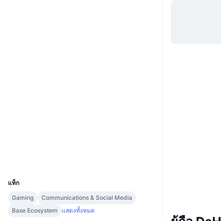
เว็บไซต์
Website
Whitepaper
โซเชียล
0x680d...1a761d
สัญญา
4.0
เรตติ้ง (CertiK)
Audits
bscscan.com
สำรวจ
วอลเลท
UCID
11560
แท็ก
Gaming
Communications & Social Media
Base Ecosystem
แสดงทั้งหมด