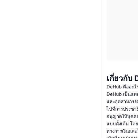
เกี่ยวกั
DeHub คืออะไ
DeHub เป็นแพล
และอุตสาหกรรมบ
ไปที่การประชาธ
อนุญาตให้บุคคล
แบบดั้งเดิม โด
ทางการเงินและโอ