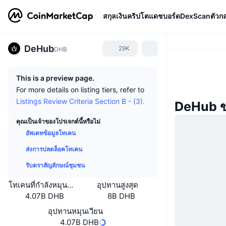
สกุลเงินคริปโต
แดชบอร์ด
DexScan
ตัวก
DeHub
29K
DHB
This is a preview page.
For more details on listing tiers, refer to
Listings Review Criteria Section B - (3).
DeHub ข
คุณเป็นเจ้าของโปรเจกต์นี้หรือไม่
อัพเดทข้อมูลโทเคน
ส่งการปลดล็อคโทเคน
รับตราสัญลักษณ์ชุมชน
โทเคนที่กำลังหมุนเวียนหรือถูกล็อค
อุปทานสูงสุด
4.07B DHB
8B DHB
อุปทานหมุนเวียน
4.07B DHB