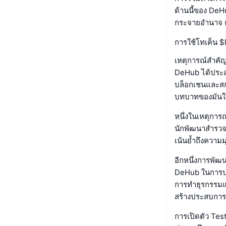
ด้านนี้ของ DeHu
กระจายอำนาจ (De
การใช้โทเค็น 
เหตุการณ์สำคัญ
DeHub ได้ประส
บล็อกเชนและสกุล
บทบาทของมันใน
หนึ่งในเหตุการ
นักพัฒนาสำรวจแ
เน้นย้ำถึงความ
อีกหนึ่งการพั
DeHub ในการป
การทำธุรกรรมแล
สร้างประสบการณ์ท
การเปิดตัว Tes