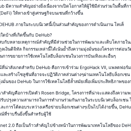
b มีความสำคัญอย่างยิ่งเนื่องจากเปิดโอกาสให้ผู้ใช้มีส่วนร่วมในพื้นที่
Fi) ให้ทางเข้าสู่เศรษฐกิจบนเชนที่กว้างขึ้น
$DEHUB ภายในระบบนิเวศนี้เป็นส่วนสำคัญของการดำเนินงาน โทเค็
ใดบ้างที่เกิดขึ้นกับ DeHub?
บกับหลายเหตุการณ์สำคัญที่มีส่วนช่วยในการพัฒนาและเติบโตภายในภู
เงินดิจิทัล กิจกรรมเหล่านี้ได้เน้นย้ำถึงความมุ่งมั่นของโครงการต่อน
การขยายการใช้เทคโนโลยีบล็อกเชนในวงการบันเทิงและอื่นๆ
ณ์ที่น่าสังเกตสำหรับ DeHub คือการเข้าร่วม ErgoHack VII, แพลตฟอร์มท
ละสร้างโซลูชันที่อาจจะปฏิวัติภาคส่วนต่างๆผ่านเทคโนโลยีบล็อกเชน ก
มุ่งมั่นของ DeHub ในการใช้เทคโนโลยีล้ำสมัยเพื่อเพิ่มประสิทธิภาพข
ฒนาสำคัญคือการเปิดตัว Rosen Bridge, โครงการที่น่าจะแสดงถึงควา
รับปรุงความสามารถในการทำงานร่วมกันภายในระบบนิเวศบล็อกเชน 
ะการโต้ตอบระหว่างเครือข่ายบล็อกเชนต่างๆเป็นไปได้ง่ายขึ้น, DeHub ม
ี่ราบรื่นยิ่งขึ้นสำหรับผู้ใช้
tnet 2.0 ถือเป็นก้าวสำคัญไปข้างหน้าในการพัฒนาเทคโนโลยีของ DeHu