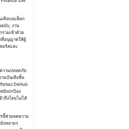
x Finance และ
ันเทิงบนบล็อก
นฉบับ, งาน
ูกรวมเข้าด้วย
ี่อนุญาตให้ผู้
นซอร์สและ
่าความปลอดภัย
บันเทิงชั้น
ดภัยของ DeHub
แต่ยังปกป้อง
ข้าถึงโดยไม่ได้
ารนี้ช่วยลดความ
ไปยังหลายๆ