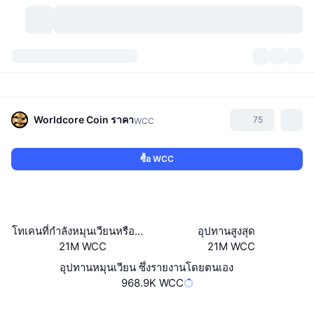
สกุลเงินคริปโต
แดชบอร์ด
สกุลเงินคริปโต
DexScan
ตลาด
อันดับ
Worldcore Coin
ราคา
75
WCC
สัญญาณ
ตัวกลางการแลกเปลี่ยน
หมวดหมู่
New
ภาพรวมของตลาด
ซื้อ WCC
กำลังมาแรง
ชุมชน
ภาพตลาดย้อนหลัง
ตลาด Spot
การซื้อขายสินทรัพย์ดิจิทัลโดยผ่านคนกลาง:
ใหม่
ฟีด
API
การปลดล็อกโทเคน
จำนวนคริปโทเคอร์เรนซี
Spot
โทเคนที่กำลังหมุนเวียนหรือถูกล็อค
อุปทานสูงสุด
21M WCC
21M WCC
ราคาบวก
หัวข้อ
อัตราผลตอบแทน
ผลิตภัณฑ์
คลังของ บิตคอยน์
ตราสารอนุพันธ์
API
อุปทานหมุนเวียน ซึ่งรายงานโดยตนเอง
Meme Explorer
968.9K WCC
ไลฟ์สด
สินทรัพย์ในโลกแห่งความเป็นจริง
คลังของ บีเอนบี
ผลิตภัณฑ์
API คริปโต
การซื้อขายสินทรัพย์ดิจิทัลโดยไม่มีคนกลาง:
เว็บไซต์
Website