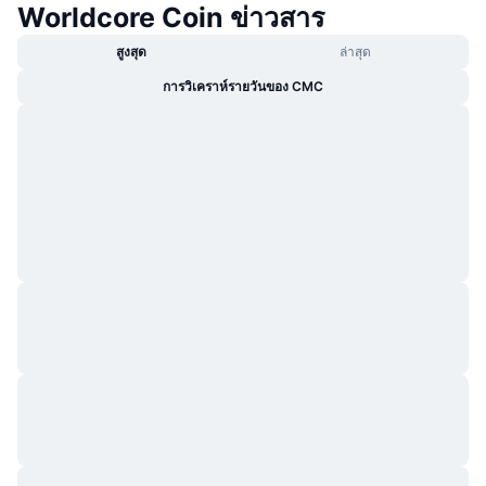
Worldcore Coin ข่าวสาร
กำลังเป็นที่นิยม
คริปโตฯ ETFs
การเรียนรู้
CMC MCP
สูงสุด
ล่าสุด
ใหม่
บิตคอยน์ ETFs
การวิเคราห์รายวันของ CMC
x402
ข่าว
คริปโต
อีเธอเรียม ETFs
Academy
การเมือง
การวิเคราะห์ทางเทคนิค
วิจัย
สปอต
RSI
วิดีโอ
การเงิน
MACD
คลังคำศัพท์
เทคโนโลยี
ตราสารอนุพันธ์
แคมเปญ
NFT
ภาพรวม
Airdrop
สถิติ NFT โดยภาพรวม
การชำระบัญชี
รางวัลเพชร