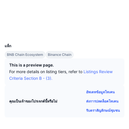
นักเทรดชั้นนำ
บทความ
เงินไหลเข้า/ไหลออกของ Exchange
DEX API
แปลงสกุลเงิน
โซเชียล
ตารางอันดับ
Spot
สัญญา
0xeBa8...E02c95
เซนติเมนต์
องค์กร
จดหมายข่าว
ตัวชี้วัด
กำลังเป็นที่นิยม
ตราสารอนุพันธ์
สำรวจ
bscscan.com
วอลเลท
ราคา
CMC Launch
ที่กำลังจะมาถึง
ดัชนีความกลัวและความโลภ
UCID
22237
แหล่งข้อมูล
CMC Labs
แท็ก
ที่เพิ่มเข้ามาล่าสุด
ดัชนีฤดูกาลอัลท์คอยน์
BNB Chain Ecosystem
Binance Chain
CMC Max
GainersและLosers
ตัวชี้วัดวัฏจักรตลาด
This is a preview page.
เอกสาร
For more details on listing tiers, refer to
Listings Review
ข่าวเด่น
ที่มีผู้เข้าชมมากที่สุด
สัดส่วนมูลค่าตลาดรวมของบิตคอยน์เปรียบเทียบกับตลา
Criteria Section B - (3).
คำถามพบบ่อย
เทเลบอท
ความรู้สึกที่มีต่อชุมชน
ดัชนี CoinMarketCap 20
อัพเดทข้อมูลโทเคน
การบูรณาการ AI
ลงโฆษณา
ส่งการปลดล็อคโทเคน
คุณเป็นเจ้าของโปรเจกต์นี้หรือไม่
อันดับเชน
ดัชนี CoinMarketCap 100
รับตราสัญลักษณ์ชุมชน
CMC Agent Hub
ตลาดการคาดการณ์
กระแสเงินทุน ETF
วิดเจ็ตสำหรับเว็บไซต์
ตลาดทักษะ