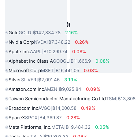
สินทรัพย์ในโลกแห่งความจริงยอดนิยม
Gold
GOLD
฿142,834.78
2.16%
Nvidia Corp
NVDA
฿7,348.22
0.26%
Apple Inc.
AAPL
฿10,299.74
0.08%
Alphabet Inc Class A
GOOGL
฿11,666.9
0.08%
Microsoft Corp
MSFT
฿16,441.05
0.03%
Silver
SILVER
฿2,091.46
3.19%
Amazon.com Inc
AMZN
฿9,025.84
0.09%
Taiwan Semiconductor Manufacturing Co Ltd
TSM
฿13,808.
Broadcom Inc
AVGO
฿14,000.58
0.49%
SpaceX
SPCX
฿4,369.87
0.28%
Meta Platforms, Inc.
META
฿19,484.32
0.05%
Tesla, Inc.
TSLA
฿10,802.32
0.06%