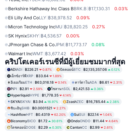
Berkshire Hathaway Inc Class B
BRK.B
฿17,130.31
0.03%
Eli Lilly And Co
LLY
฿38,978.52
0.09%
Micron Technology Inc
MU
฿28,820.25
0.27%
SK Hynix
SKHY
฿4,536.57
0.00%
JPmorgan Chase & Co
JPM
฿11,773.17
0.08%
Walmart Inc
WMT
฿3,677.42
0.03%
คริปโตเคอร์เรนซีที่มีผู้เยี่ยมชมมากที่สุด
ADI
ADI
฿226.21
บิตคอยน์
BTC
฿2,135,357.06
0.87%
0.12%
เอ็กซ์อาร์พี
XRP
฿33.64
1.89%
อีเธอเรียม
ETH
฿63,016.18
คาร์ดาโน
ADA
฿6.61
0.14%
2.31%
Pi
PI
฿2.91
โซลานา
SOL
฿2,421.53
2.59%
0.36%
Hyperliquid
HYPE
฿1,778.35
4.14%
SKYAI
SKYAI
฿3.94
Zcash
ZEC
฿16,785.44
16.97%
2.38%
ชิบะอินุ
SHIB
฿0.0001521
2.27%
Hashflow
HFT
฿0.4319
Sui
SUI
฿22.14
62.20%
1.04%
Biconomy
BICO
฿1.72
Ondo
ONDO
฿11.44
30.61%
4.64%
โดชคอยน์
DOGE
฿2.29
Canton
CC
฿2.99
0.30%
2.61%