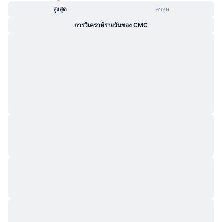
กำลังเป็นที่นิยม
คริปโตฯ ETFs
สูงสุด
ล่าสุด
การเรียนรู้
CMC MCP
การวิเคราห์รายวันของ CMC
ใหม่
บิตคอยน์ ETFs
x402
ข่าว
คริปโต
อีเธอเรียม ETFs
Academy
การเมือง
การวิเคราะห์ทางเทคนิค
วิจัย
สปอต
RSI
วิดีโอ
การเงิน
MACD
คลังคำศัพท์
เทคโนโลยี
ตราสารอนุพันธ์
แคมเปญ
NFT
ภาพรวม
Airdrop
สถิติ NFT โดยภาพรวม
การชำระบัญชี
รางวัลเพชร