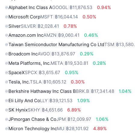
Alphabet Inc Class A
GOOGL
฿11,876.53
0.94%
Microsoft Corp
MSFT
฿16,044.14
0.50%
Silver
SILVER
฿2,028.41
0.78%
Amazon.com Inc
AMZN
฿9,060.41
0.46%
Taiwan Semiconductor Manufacturing Co Ltd
TSM
฿13,580
Broadcom Inc
AVGO
฿13,876.97
0.29%
Meta Platforms, Inc.
META
฿19,530.81
0.28%
SpaceX
SPCX
฿3,615.67
0.95%
Tesla, Inc.
TSLA
฿10,605.12
0.30%
Berkshire Hathaway Inc Class B
BRK.B
฿17,341.48
1.04%
Eli Lilly And Co
LLY
฿39,121.53
1.09%
SK Hynix
SKHY
฿4,651.66
6.89%
JPmorgan Chase & Co
JPM
฿12,009.97
1.06%
Micron Technology Inc
MU
฿28,101.92
4.89%