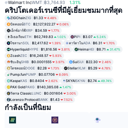
Walmart Inc
WMT
฿3,764.93
1.31%
คริปโตเคอร์เรนซีที่มีผู้เยี่ยมชมมากที่สุด
ZIGChain
ZIG
฿1.33
4.48%
บิตคอยน์
BTC
฿2,127,922.27
0.06%
เอ็กซ์อาร์พี
XRP
฿34.59
1.77%
อีเธอเรียม
ETH
฿62,749.83
Pi
PI
฿3.07
1.02%
5.24%
โซลานา
SOL
฿2,417.62
คาร์ดาโน
ADA
฿6.31
1.39%
1.70%
Hyperliquid
HYPE
฿1,816.56
Heima
HEI
฿8.71
3.81%
31.47%
Zcash
ZEC
฿16,248.57
5.93%
ชิบะอินุ
SHIB
฿0.0001555
Sui
SUI
฿22.30
3.97%
2.46%
โดชคอยน์
DOGE
฿2.28
Stellar
XLM
฿5.29
1.73%
4.78%
Pump.fun
PUMP
฿0.07706
8.09%
Kaspa
KAS
฿0.8404
SKYAI
SKYAI
฿2.74
2.62%
49.74%
PAX Gold
PAXG
฿140,385.08
1.47%
Terra Classic
LUNC
฿0.001604
3.00%
Lorenzo Protocol
BANK
฿1.43
7.52%
กำลังเป็นที่นิยม