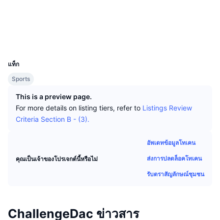
นักเทรดชั้นนำ
บทความ
เงินไหลเข้า/ไหลออกของ Exchange
DEX API
แปลงสกุลเงิน
โซเชียล
ตารางอันดับ
Spot
bloks.io
เซนติเมนต์
สำรวจ
องค์กร
จดหมายข่าว
ตัวชี้วัด
กำลังเป็นที่นิยม
ตราสารอนุพันธ์
UCID
5832
ราคา
CMC Launch
ที่กำลังจะมาถึง
ดัชนีความกลัวและความโลภ
แท็ก
แหล่งข้อมูล
CMC Labs
Sports
ที่เพิ่มเข้ามาล่าสุด
ดัชนีฤดูกาลอัลท์คอยน์
This is a preview page.
CMC Max
GainersและLosers
ตัวชี้วัดวัฏจักรตลาด
For more details on listing tiers, refer to
Listings Review
เอกสาร
Criteria Section B - (3).
ข่าวเด่น
ที่มีผู้เข้าชมมากที่สุด
สัดส่วนมูลค่าตลาดรวมของบิตคอยน์เปรียบเทียบกับตลา
คำถามพบบ่อย
อัพเดทข้อมูลโทเคน
เทเลบอท
ความรู้สึกที่มีต่อชุมชน
ดัชนี CoinMarketCap 20
ส่งการปลดล็อคโทเคน
คุณเป็นเจ้าของโปรเจกต์นี้หรือไม่
การบูรณาการ AI
ลงโฆษณา
อันดับเชน
ดัชนี CoinMarketCap 100
รับตราสัญลักษณ์ชุมชน
CMC Agent Hub
ตลาดการคาดการณ์
กระแสเงินทุน ETF
วิดเจ็ตสำหรับเว็บไซต์
ChallengeDac ข่าวสาร
ตลาดทักษะ