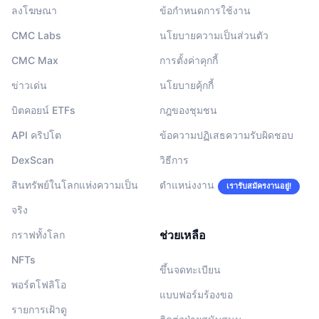
ลงโฆษณา
ข้อกำหนดการใช้งาน
CMC Labs
นโยบายความเป็นส่วนตัว
CMC Max
การตั้งค่าคุกกี้
ข่าวเด่น
นโยบายคุ้กกี้
บิตคอยน์ ETFs
กฎของชุมชน
API คริปโต
ข้อความปฏิเสธความรับผิดชอบ
DexScan
วิธีการ
สินทรัพย์ในโลกแห่งความเป็น
ตำแหน่งงาน
เรารับสมัครงานอยู่!
จริง
ช่วยเหลือ
กราฟทั้งโลก
NFTs
ขึ้นจดทะเบียน
พอร์ตโฟลิโอ
แบบฟอร์มร้องขอ
รายการเฝ้าดู