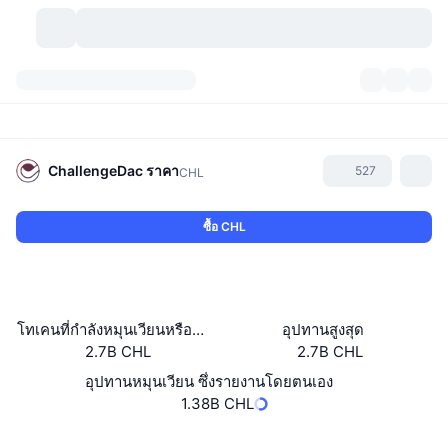
สกุลเงินคริปโต
แดชบอร์ด
สกุลเงินคริปโต
DexScan
ตลาด
อันดับ
ChallengeDac
ราคา
527
CHL
สัญญาณ
ตัวกลางการแลกเปลี่ยน
หมวดหมู่
New
ภาพรวมของตลาด
ซื้อ CHL
กำลังมาแรง
ชุมชน
ภาพตลาดย้อนหลัง
ตลาด Spot
การซื้อขายสินทรัพย์ดิจิทัลโดยผ่านคนกลาง:
ใหม่
ฟีด
API
การปลดล็อกโทเคน
จำนวนคริปโทเคอร์เรนซี
Spot
โทเคนที่กำลังหมุนเวียนหรือถูกล็อค
อุปทานสูงสุด
2.7B CHL
2.7B CHL
ราคาบวก
หัวข้อ
อัตราผลตอบแทน
ผลิตภัณฑ์
คลังของ บิตคอยน์
ตราสารอนุพันธ์
API
อุปทานหมุนเวียน ซึ่งรายงานโดยตนเอง
Meme Explorer
1.38B CHL
ไลฟ์สด
สินทรัพย์ในโลกแห่งความเป็นจริง
คลังของ บีเอนบี
ผลิตภัณฑ์
API คริปโต
การซื้อขายสินทรัพย์ดิจิทัลโดยไม่มีคนกลาง:
เว็บไซต์
Website
Whitepaper