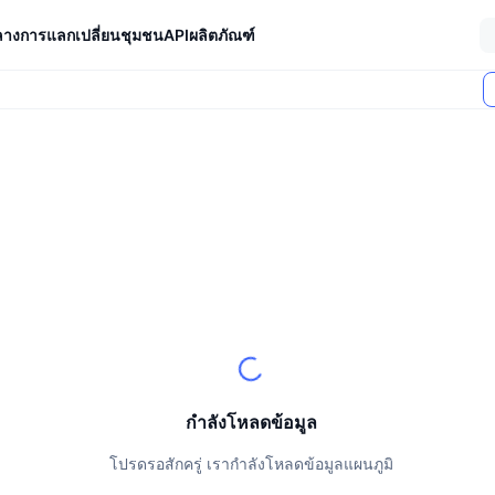
ลางการแลกเปลี่ยน
ชุมชน
API
ผลิตภัณฑ์
ตลาด (24 ชม.)
กำลังโหลดข้อมูล
โปรดรอสักครู่ เรากำลังโหลดข้อมูลแผนภูมิ