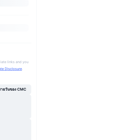
iate links and you
iate Disclosure
.
์รายวันของ CMC