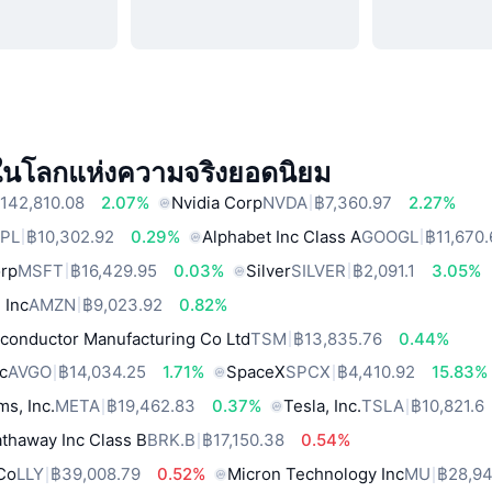
์ในโลกแห่งความจริงยอดนิยม
142,810.08
2.07%
Nvidia Corp
NVDA
฿7,360.97
2.27%
PL
฿10,302.92
0.29%
Alphabet Inc Class A
GOOGL
฿11,670
orp
MSFT
฿16,429.95
0.03%
Silver
SILVER
฿2,091.1
3.05%
 Inc
AMZN
฿9,023.92
0.82%
conductor Manufacturing Co Ltd
TSM
฿13,835.76
0.44%
c
AVGO
฿14,034.25
1.71%
SpaceX
SPCX
฿4,410.92
15.83%
ms, Inc.
META
฿19,462.83
0.37%
Tesla, Inc.
TSLA
฿10,821.6
thaway Inc Class B
BRK.B
฿17,150.38
0.54%
 Co
LLY
฿39,008.79
0.52%
Micron Technology Inc
MU
฿28,94