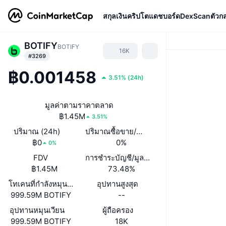
สกุลเงินคริปโต
แดชบอร์ด
DexScan
ตัวก
BOTIFY
BOTIFY
16K
#3269
฿0.001458
3.51%
(
24h
)
มูลค่าตามราคาตลาด
฿1.45M
3.51%
ปริมาณ (24h)
ปริมาณซื้อขาย/ มูลค่าหลักทรัพย์ตามราคา
฿0
0%
0%
FDV
การชำระบัญชี/มูลค่าตลาด
฿1.45M
73.48%
โทเคนที่กำลังหมุนเวียนหรือถูกล็อค
อุปทานสูงสุด
999.59M BOTIFY
--
อุปทานหมุนเวียน
ผู้ถือครอง
999.59M BOTIFY
18K