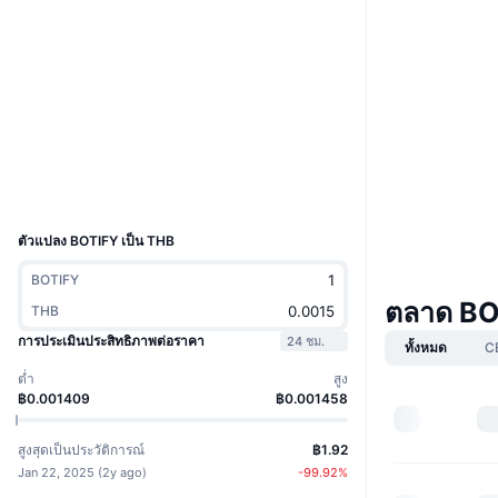
เว็บไซต์
Website
Whitepaper
โซเชียล
สัญญา
BYZ9Cc...Th69xb
สำรวจ
solscan.io
วอลเลท
UCID
35163
ตัวแปลง BOTIFY เป็น THB
BOTIFY
ตลาด BO
THB
การประเมินประสิทธิภาพต่อราคา
24 ชม.
ทั้งหมด
C
ต่ำ
สูง
฿0.001409
฿0.001458
สูงสุดเป็นประวัติการณ์
฿1.92
Jan 22, 2025
(
2y ago
)
-99.92
%