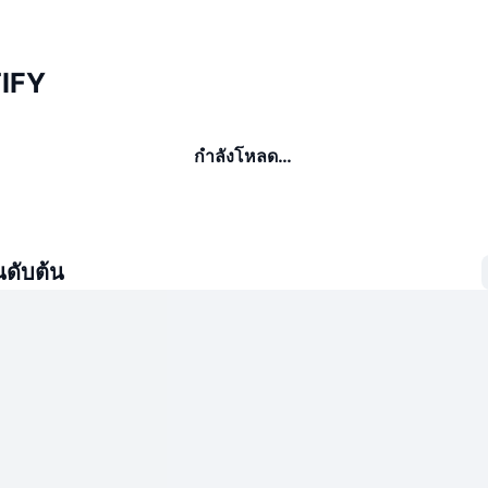
TIFY
กำลังโหลด…
นดับต้น