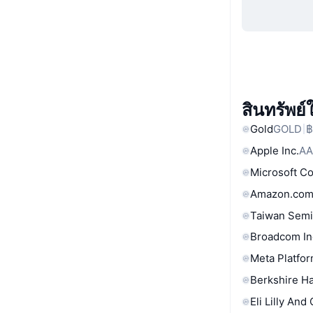
สินทรัพย
Gold
GOLD
฿
Apple Inc.
AA
Microsoft C
Amazon.com
Taiwan Semi
Broadcom In
Meta Platfor
Berkshire Ha
Eli Lilly And