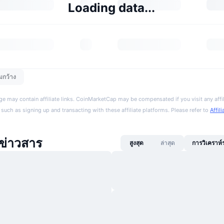
Loading data...
มกว้าง
ge may contain affiliate links. CoinMarketCap may be compensated if you visit any affil
 such as signing up and transacting with these affiliate platforms. Please refer to
Affil
ข่าวสาร
สูงสุด
ล่าสุด
การวิเคราห