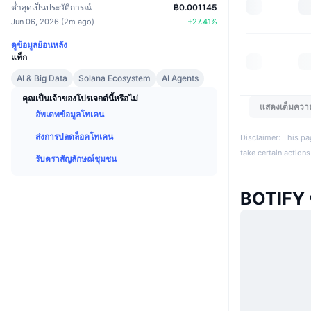
ต่ำสุดเป็นประวัติการณ์
฿0.001145
Jun 06, 2026
(
2m ago
)
+
27.41
%
ดูข้อมูลย้อนหลัง
แท็ก
AI & Big Data
Solana Ecosystem
AI Agents
คุณเป็นเจ้าของโปรเจกต์นี้หรือไม่
แสดงเต็มควา
อัพเดทข้อมูลโทเคน
ส่งการปลดล็อคโทเคน
Disclaimer: This pa
take certain actions
รับตราสัญลักษณ์ชุมชน
BOTIFY 