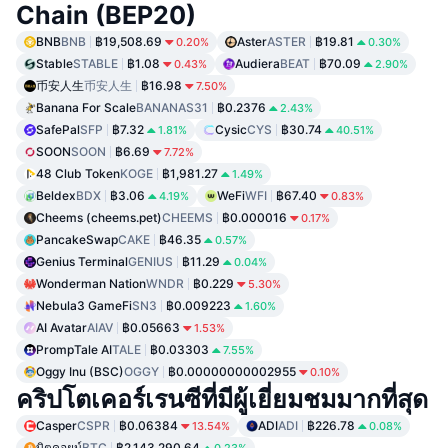
Chain (BEP20)
BNB
BNB
฿19,508.69
Aster
ASTER
฿19.81
0.20%
0.30%
Stable
STABLE
฿1.08
Audiera
BEAT
฿70.09
0.43%
2.90%
币安人生
币安人生
฿16.98
7.50%
Banana For Scale
BANANAS31
฿0.2376
2.43%
SafePal
SFP
฿7.32
Cysic
CYS
฿30.74
1.81%
40.51%
SOON
SOON
฿6.69
7.72%
48 Club Token
KOGE
฿1,981.27
1.49%
Beldex
BDX
฿3.06
WeFi
WFI
฿67.40
4.19%
0.83%
Cheems (cheems.pet)
CHEEMS
฿0.000016
0.17%
PancakeSwap
CAKE
฿46.35
0.57%
Genius Terminal
GENIUS
฿11.29
0.04%
Wonderman Nation
WNDR
฿0.229
5.30%
Nebula3 GameFi
SN3
฿0.009223
1.60%
AI Avatar
AIAV
฿0.05663
1.53%
PrompTale AI
TALE
฿0.03303
7.55%
Oggy Inu (BSC)
OGGY
฿0.00000000002955
0.10%
คริปโตเคอร์เรนซีที่มีผู้เยี่ยมชมมากที่สุด
Casper
CSPR
฿0.06384
ADI
ADI
฿226.78
13.54%
0.08%
บิตคอยน์
BTC
฿2,143,290.64