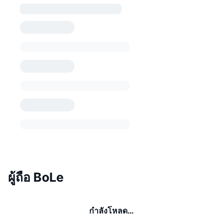
ผู้ถือ BoLe
กำลังโหลด…