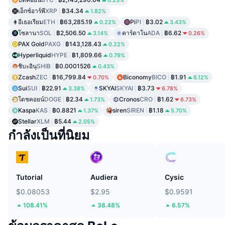
0.23%
เอ็กซ์อาร์พี
XRP
฿34.34
1.82%
อีเธอเรียม
ETH
฿63,285.19
Pi
PI
฿3.02
0.22%
3.43%
โซลานา
SOL
฿2,506.50
คาร์ดาโน
ADA
฿6.62
3.14%
0.26%
PAX Gold
PAXG
฿143,128.43
0.22%
Hyperliquid
HYPE
฿1,809.66
0.79%
ชิบะอินุ
SHIB
฿0.0001526
0.43%
Zcash
ZEC
฿16,799.84
Biconomy
BICO
฿1.91
0.70%
6.12%
Sui
SUI
฿22.91
SKYAI
SKYAI
฿3.73
3.38%
6.78%
โดชคอยน์
DOGE
฿2.34
Cronos
CRO
฿1.62
1.73%
6.73%
Kaspa
KAS
฿0.8821
siren
SIREN
฿1.18
1.37%
5.70%
Stellar
XLM
฿5.44
2.05%
กำลังเป็นที่นิยม
Tutorial
Audiera
Cysic
$0.08053
$2.95
$0.9591
108.41%
38.48%
6.57%