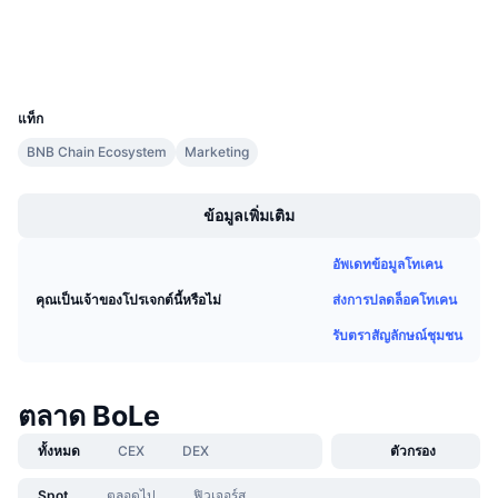
การขายที่กำลังจะมีขึ้น
สำรวจ
bscscan.com
อัตราเงินทุน
เรียนรู้และรับ
วอลเลท
UCID
35159
ปฏิทิน
แท็ก
BNB Chain Ecosystem
Marketing
ปฏิทิน ICO
Boost
ปฏิทินกิจกรรม
ข้อมูลเพิ่มเติม
อัพเดทข้อมูลโทเคน
ส่งการปลดล็อคโทเคน
คุณเป็นเจ้าของโปรเจกต์นี้หรือไม่
รับตราสัญลักษณ์ชุมชน
ตลาด BoLe
ทั้งหมด
CEX
DEX
ตัวกรอง
Spot
ตลอดไป
ฟิวเจอร์ส