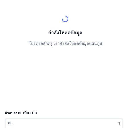
นักเทรดชั้นนำ
บทความ
เงินไหลเข้า/ไหลออกของ Exchange
DEX API
แปลงสกุลเงิน
ตารางอันดับ
Spot
เซนติเมนต์
องค์กร
จดหมายข่าว
ตัวชี้วัด
กำลังเป็นที่นิยม
ตราสารอนุพันธ์
ราคา
CMC Launch
กำลังโหลดข้อมูล
ที่กำลังจะมาถึง
ดัชนีความกลัวและความโลภ
โปรดรอสักครู่ เรากำลังโหลดข้อมูลแผนภูมิ
แหล่งข้อมูล
CMC Labs
ที่เพิ่มเข้ามาล่าสุด
ดัชนีฤดูกาลอัลท์คอยน์
CMC Max
GainersและLosers
ตัวชี้วัดวัฏจักรตลาด
เอกสาร
ข่าวเด่น
ที่มีผู้เข้าชมมากที่สุด
สัดส่วนมูลค่าตลาดรวมของบิตคอยน์เปรียบเทียบกับตลา
คำถามพบบ่อย
เทเลบอท
ความรู้สึกที่มีต่อชุมชน
ดัชนี CoinMarketCap 20
การบูรณาการ AI
ลงโฆษณา
อันดับเชน
ดัชนี CoinMarketCap 100
CMC Agent Hub
ตัวแปลง BL เป็น THB
ตลาดการคาดการณ์
กระแสเงินทุน ETF
วิดเจ็ตสำหรับเว็บไซต์
BL
ตลาดทักษะ