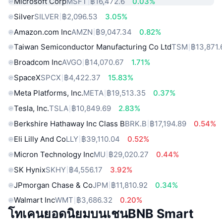
Microsoft Corp
MSFT
฿16,472.6
0.03%
Silver
SILVER
฿2,096.53
3.05%
Amazon.com Inc
AMZN
฿9,047.34
0.82%
Taiwan Semiconductor Manufacturing Co Ltd
TSM
฿13,871.
Broadcom Inc
AVGO
฿14,070.67
1.71%
SpaceX
SPCX
฿4,422.37
15.83%
Meta Platforms, Inc.
META
฿19,513.35
0.37%
Tesla, Inc.
TSLA
฿10,849.69
2.83%
Berkshire Hathaway Inc Class B
BRK.B
฿17,194.89
0.54%
Eli Lilly And Co
LLY
฿39,110.04
0.52%
Micron Technology Inc
MU
฿29,020.27
0.44%
SK Hynix
SKHY
฿4,556.17
3.92%
JPmorgan Chase & Co
JPM
฿11,810.92
0.34%
Walmart Inc
WMT
฿3,686.32
0.20%
โทเคนยอดนิยมบนเชนBNB Smart