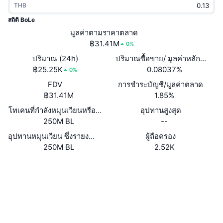
THB
กำลังเป็นที่นิยม
คริปโตฯ ETFs
การเรียนรู้
CMC MCP
สถิติ BoLe
ใหม่
มูลค่าตามราคาตลาด
บิตคอยน์ ETFs
x402
ข่าว
฿31.41M
0%
คริปโต
อีเธอเรียม ETFs
ปริมาณ (24h)
ปริมาณซื้อขาย/ มูลค่าหลักทรัพย
Academy
฿25.25K
0.08037%
0%
การเมือง
FDV
การชำระบัญชี/มูลค่าตลาด
การวิเคราะห์ทางเทคนิค
วิจัย
฿31.41M
1.85%
สปอต
โทเคนที่กำลังหมุนเวียนหรือถูกล็อค
อุปทานสูงสุด
RSI
วิดีโอ
250M BL
--
การเงิน
MACD
อุปทานหมุนเวียน ซึ่งรายงานโดยตนเอง
ผู้ถือครอง
คลังคำศัพท์
250M BL
2.52K
เทคโนโลยี
Website
Whitepaper
ตราสารอนุพันธ์
แคมเปญ
เว็บไซต์
NFT
ภาพรวม
Airdrop
โซเชียล
สถิติ NFT โดยภาพรวม
การชำระบัญชี
รางวัลเพชร
สัญญา
0xee38...922333