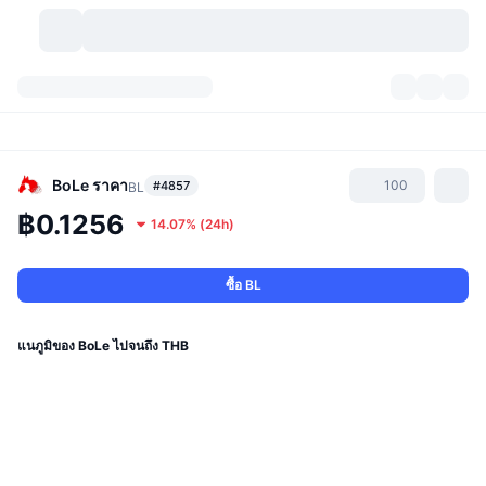
สกุลเงินคริปโต
แดชบอร์ด
สกุลเงินคริปโต
DexScan
ตลาด
อันดับ
BoLe
ราคา
100
#4857
BL
฿0.1256
14.07%
(
24h
)
สัญญาณ
ตัวกลางการแลกเปลี่ยน
หมวดหมู่
New
ภาพรวมของตลาด
กำลังมาแรง
ชุมชน
ภาพตลาดย้อนหลัง
ตลาด Spot
การซื้อขายสินทรัพย์ดิจิทัลโดยผ่านคนกลาง:
ซื้อ BL
ใหม่
ฟีด
API
การปลดล็อกโทเคน
จำนวนคริปโทเคอร์เรนซี
Spot
แนภูมิของ BoLe ไปจนถึง THB
ราคาบวก
หัวข้อ
อัตราผลตอบแทน
ผลิตภัณฑ์
คลังของ บิตคอยน์
ตราสารอนุพันธ์
API
Meme Explorer
ไลฟ์สด
สินทรัพย์ในโลกแห่งความเป็นจริง
คลังของ บีเอนบี
ผลิตภัณฑ์
API คริปโต
การซื้อขายสินทรัพย์ดิจิทัลโดยไม่มีคนกลาง: