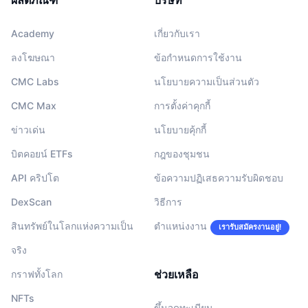
ผลิตภัณฑ์
บริษัท
Academy
เกี่ยวกับเรา
ลงโฆษณา
ข้อกำหนดการใช้งาน
CMC Labs
นโยบายความเป็นส่วนตัว
CMC Max
การตั้งค่าคุกกี้
ข่าวเด่น
นโยบายคุ้กกี้
บิตคอยน์ ETFs
กฎของชุมชน
API คริปโต
ข้อความปฏิเสธความรับผิดชอบ
DexScan
วิธีการ
สินทรัพย์ในโลกแห่งความเป็น
ตำแหน่งงาน
เรารับสมัครงานอยู่!
จริง
ช่วยเหลือ
กราฟทั้งโลก
NFTs
ขึ้นจดทะเบียน