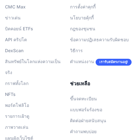
CMC Max
การตั้งค่าคุกกี้
ข่าวเด่น
นโยบายคุ้กกี้
บิตคอยน์ ETFs
กฎของชุมชน
API คริปโต
ข้อความปฏิเสธความรับผิดชอบ
DexScan
วิธีการ
สินทรัพย์ในโลกแห่งความเป็น
ตำแหน่งงาน
เรารับสมัครงานอยู่!
จริง
ช่วยเหลือ
กราฟทั้งโลก
NFTs
ขึ้นจดทะเบียน
พอร์ตโฟลิโอ
แบบฟอร์มร้องขอ
รายการเฝ้าดู
ติดต่อฝ่ายสนับสนุน
ภาพวาดเล่น
คำถามพบบ่อย
แผนผังเว็บไซต์