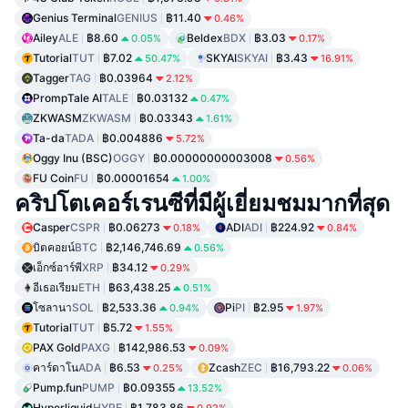
Genius Terminal
GENIUS
฿11.40
0.46%
Ailey
ALE
฿8.60
Beldex
BDX
฿3.03
0.05%
0.17%
Tutorial
TUT
฿7.02
SKYAI
SKYAI
฿3.43
50.47%
16.91%
Tagger
TAG
฿0.03964
2.12%
PrompTale AI
TALE
฿0.03132
0.47%
ZKWASM
ZKWASM
฿0.03343
1.61%
Ta-da
TADA
฿0.004886
5.72%
Oggy Inu (BSC)
OGGY
฿0.00000000003008
0.56%
FU Coin
FU
฿0.00001654
1.00%
คริปโตเคอร์เรนซีที่มีผู้เยี่ยมชมมากที่สุด
Casper
CSPR
฿0.06273
ADI
ADI
฿224.92
0.18%
0.84%
บิตคอยน์
BTC
฿2,146,746.69
0.56%
เอ็กซ์อาร์พี
XRP
฿34.12
0.29%
อีเธอเรียม
ETH
฿63,438.25
0.51%
โซลานา
SOL
฿2,533.36
Pi
PI
฿2.95
0.94%
1.97%
Tutorial
TUT
฿5.72
1.55%
PAX Gold
PAXG
฿142,986.53
0.09%
คาร์ดาโน
ADA
฿6.53
Zcash
ZEC
฿16,793.22
0.25%
0.06%
Pump.fun
PUMP
฿0.09355
13.52%
Hyperliquid
HYPE
฿1,783.86