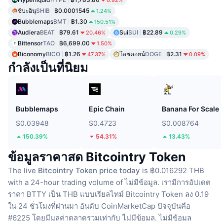
0.92%
ชิบะอินุ
SHIB
฿0.0001545
1.24%
Bubblemaps
BMT
฿1.30
150.51%
Audiera
BEAT
฿79.61
Sui
SUI
฿22.89
20.46%
0.29%
Bittensor
TAO
฿6,699.00
1.50%
Biconomy
BICO
฿1.26
โดชคอยน์
DOGE
฿2.31
47.37%
0.09%
กำลังเป็นที่นิยม
Bubblemaps
Epic Chain
Banana For Scale
$0.03948
$0.4723
$0.008764
150.39%
54.31%
13.43%
ข้อมูลราคาสด Bitcointry Token
The live
Bitcointry Token price today
is ฿0.016292 THB
with a 24-hour trading volume of ไม่มีข้อมูล.
เรามีการอัปเดต
ราคา BTTY เป็น THB แบบเรียลไทม์
Bitcointry Token ลง 0.19
ใน 24 ชั่วโมงที่ผ่านมา
อันดับ CoinMarketCap ปัจจุบันคือ
#6225 โดยมีมูลค่าตลาดรวมเท่ากับ ไม่มีข้อมูล.
ไม่มีข้อมูล