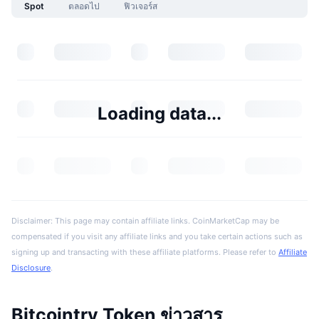
Spot
ตลอดไป
ฟิวเจอร์ส
Loading data...
Disclaimer: This page may contain affiliate links. CoinMarketCap may be
compensated if you visit any affiliate links and you take certain actions such as
signing up and transacting with these affiliate platforms. Please refer to
Affiliate
Disclosure
.
Bitcointry Token ข่าวสาร