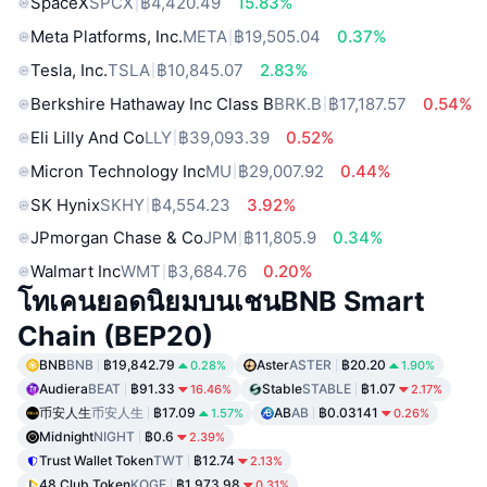
SpaceX
SPCX
฿4,420.49
15.83%
Meta Platforms, Inc.
META
฿19,505.04
0.37%
Tesla, Inc.
TSLA
฿10,845.07
2.83%
Berkshire Hathaway Inc Class B
BRK.B
฿17,187.57
0.54%
Eli Lilly And Co
LLY
฿39,093.39
0.52%
Micron Technology Inc
MU
฿29,007.92
0.44%
SK Hynix
SKHY
฿4,554.23
3.92%
JPmorgan Chase & Co
JPM
฿11,805.9
0.34%
Walmart Inc
WMT
฿3,684.76
0.20%
โทเคนยอดนิยมบนเชนBNB Smart
Chain (BEP20)
BNB
BNB
฿19,842.79
Aster
ASTER
฿20.20
0.28%
1.90%
Audiera
BEAT
฿91.33
Stable
STABLE
฿1.07
16.46%
2.17%
币安人生
币安人生
฿17.09
AB
AB
฿0.03141
1.57%
0.26%
Midnight
NIGHT
฿0.6
2.39%
Trust Wallet Token
TWT
฿12.74
2.13%
48 Club Token
KOGE
฿1,973.98
0.31%