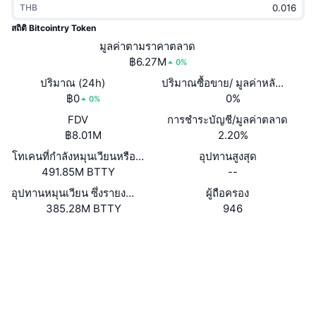
THB
กำลังเป็นที่นิยม
คริปโตฯ ETFs
การเรียนรู้
CMC MCP
สถิติ Bitcointry Token
ใหม่
มูลค่าตามราคาตลาด
บิตคอยน์ ETFs
x402
ข่าว
฿6.27M
0%
คริปโต
อีเธอเรียม ETFs
ปริมาณ (24h)
ปริมาณซื้อขาย/ มูลค่าหลักทรัพย
Academy
฿0
0%
0%
การเมือง
FDV
การชำระบัญชี/มูลค่าตลาด
การวิเคราะห์ทางเทคนิค
วิจัย
฿8.01M
2.20%
สปอต
โทเคนที่กำลังหมุนเวียนหรือถูกล็อค
อุปทานสูงสุด
RSI
วิดีโอ
491.85M BTTY
--
การเงิน
MACD
อุปทานหมุนเวียน ซึ่งรายงานโดยตนเอง
ผู้ถือครอง
คลังคำศัพท์
385.28M BTTY
946
เทคโนโลยี
เว็บไซต์
Website
Whitepaper
ตราสารอนุพันธ์
แคมเปญ
โซเชียล
NFT
ภาพรวม
Airdrop
สัญญา
0x2024...B4bE47
3.6
เรตติ้ง (CertiK)
สถิติ NFT โดยภาพรวม
การชำระบัญชี
รางวัลเพชร
Audits