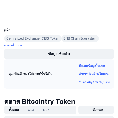
การขายที่กำลังจะมีขึ้น
สำรวจ
bscscan.com
อัตราเงินทุน
เรียนรู้และรับ
วอลเลท
UCID
23151
ปฏิทิน
แท็ก
ปฏิทิน ICO
Centralized Exchange (CEX) Token
BNB Chain Ecosystem
แสดงทั้งหมด
ปฏิทินกิจกรรม
ข้อมูลเพิ่มเติม
อัพเดทข้อมูลโทเคน
ส่งการปลดล็อคโทเคน
คุณเป็นเจ้าของโปรเจกต์นี้หรือไม่
รับตราสัญลักษณ์ชุมชน
ตลาด Bitcointry Token
ทั้งหมด
CEX
DEX
ตัวกรอง