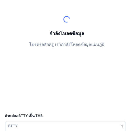
นักเทรดชั้นนำ
บทความ
เงินไหลเข้า/ไหลออกของ Exchange
DEX API
แปลงสกุลเงิน
ตารางอันดับ
Spot
เซนติเมนต์
องค์กร
จดหมายข่าว
ตัวชี้วัด
กำลังเป็นที่นิยม
ตราสารอนุพันธ์
ราคา
CMC Launch
กำลังโหลดข้อมูล
ที่กำลังจะมาถึง
ดัชนีความกลัวและความโลภ
โปรดรอสักครู่ เรากำลังโหลดข้อมูลแผนภูมิ
แหล่งข้อมูล
CMC Labs
ที่เพิ่มเข้ามาล่าสุด
ดัชนีฤดูกาลอัลท์คอยน์
CMC Max
GainersและLosers
ตัวชี้วัดวัฏจักรตลาด
เอกสาร
ข่าวเด่น
ที่มีผู้เข้าชมมากที่สุด
สัดส่วนมูลค่าตลาดรวมของบิตคอยน์เปรียบเทียบกับตลา
คำถามพบบ่อย
เทเลบอท
ความรู้สึกที่มีต่อชุมชน
ดัชนี CoinMarketCap 20
การบูรณาการ AI
ลงโฆษณา
อันดับเชน
ดัชนี CoinMarketCap 100
CMC Agent Hub
ตัวแปลง BTTY เป็น THB
ตลาดการคาดการณ์
กระแสเงินทุน ETF
วิดเจ็ตสำหรับเว็บไซต์
BTTY
ตลาดทักษะ