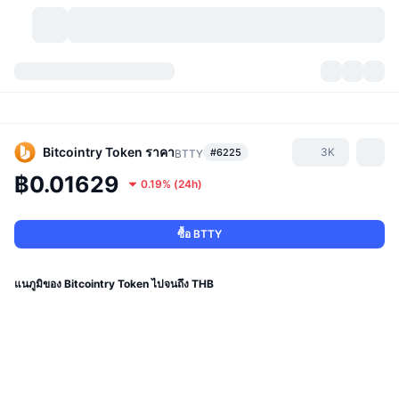
สกุลเงินคริปโต
แดชบอร์ด
สกุลเงินคริปโต
DexScan
ตลาด
อันดับ
Bitcointry Token
ราคา
3K
#6225
BTTY
฿0.01629
0.19%
(
24h
)
สัญญาณ
ตัวกลางการแลกเปลี่ยน
หมวดหมู่
New
ภาพรวมของตลาด
กำลังมาแรง
ชุมชน
ภาพตลาดย้อนหลัง
ตลาด Spot
การซื้อขายสินทรัพย์ดิจิทัลโดยผ่านคนกลาง:
ซื้อ BTTY
ใหม่
ฟีด
API
การปลดล็อกโทเคน
จำนวนคริปโทเคอร์เรนซี
Spot
แนภูมิของ Bitcointry Token ไปจนถึง THB
ราคาบวก
หัวข้อ
อัตราผลตอบแทน
ผลิตภัณฑ์
คลังของ บิตคอยน์
ตราสารอนุพันธ์
API
Meme Explorer
ไลฟ์สด
สินทรัพย์ในโลกแห่งความเป็นจริง
คลังของ บีเอนบี
ผลิตภัณฑ์
API คริปโต
การซื้อขายสินทรัพย์ดิจิทัลโดยไม่มีคนกลาง: