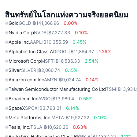
สินทรัพย์ในโลกแห่งความจริงยอดนิยม
Gold
GOLD
฿141,066.96
0.00%
Nvidia Corp
NVDA
฿7,272.33
0.10%
Apple Inc.
AAPL
฿10,355.59
0.45%
Alphabet Inc Class A
GOOGL
฿11,894.37
1.29%
Microsoft Corp
MSFT
฿16,536.33
2.54%
Silver
SILVER
฿2,060.74
0.15%
Amazon.com Inc
AMZN
฿9,024.74
0.14%
Taiwan Semiconductor Manufacturing Co Ltd
TSM
฿13,931.
Broadcom Inc
AVGO
฿13,980.4
0.55%
SpaceX
SPCX
฿3,793.21
6.14%
Meta Platforms, Inc.
META
฿19,527.22
0.19%
Tesla, Inc.
TSLA
฿10,620.26
0.63%
Berkshire Hathaway Inc Class B
BRK.B
฿17,334.27
1.11%