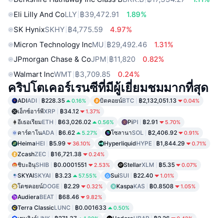
Eli Lilly And Co
LLY
฿39,472.91
1.89%
SK Hynix
SKHY
฿4,775.59
4.97%
Micron Technology Inc
MU
฿29,492.46
1.31%
JPmorgan Chase & Co
JPM
฿11,820
0.82%
Walmart Inc
WMT
฿3,709.85
0.24%
คริปโตเคอร์เรนซีที่มีผู้เยี่ยมชมมากที่สุด
ADI
ADI
฿228.35
บิตคอยน์
BTC
฿2,132,051.13
0.16%
0.04%
เอ็กซ์อาร์พี
XRP
฿34.12
1.37%
อีเธอเรียม
ETH
฿63,026.02
Pi
PI
฿2.91
0.56%
5.70%
คาร์ดาโน
ADA
฿6.62
โซลานา
SOL
฿2,406.92
5.27%
0.91%
Heima
HEI
฿5.99
Hyperliquid
HYPE
฿1,844.29
36.10%
0.71%
Zcash
ZEC
฿16,721.38
0.24%
ชิบะอินุ
SHIB
฿0.0001551
Stellar
XLM
฿5.35
2.53%
0.07%
SKYAI
SKYAI
฿3.23
Sui
SUI
฿22.40
57.55%
1.01%
โดชคอยน์
DOGE
฿2.29
Kaspa
KAS
฿0.8508
0.32%
1.05%
Audiera
BEAT
฿68.46
9.82%
Terra Classic
LUNC
฿0.001633
0.50%