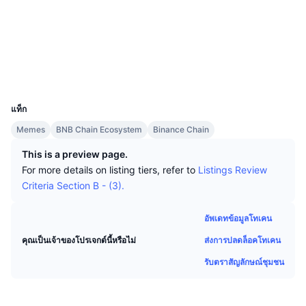
นักเทรดชั้นนำ
บทความ
เงินไหลเข้า/ไหลออกของ Exchange
DEX API
แปลงสกุลเงิน
โซเชียล
ตารางอันดับ
Spot
สัญญา
0xC943...76E0D0
เซนติเมนต์
องค์กร
จดหมายข่าว
ตัวชี้วัด
กำลังเป็นที่นิยม
ตราสารอนุพันธ์
สำรวจ
bscscan.com
วอลเลท
ราคา
CMC Launch
ที่กำลังจะมาถึง
ดัชนีความกลัวและความโลภ
UCID
27745
แหล่งข้อมูล
CMC Labs
แท็ก
ที่เพิ่มเข้ามาล่าสุด
ดัชนีฤดูกาลอัลท์คอยน์
Memes
BNB Chain Ecosystem
Binance Chain
CMC Max
GainersและLosers
ตัวชี้วัดวัฏจักรตลาด
This is a preview page.
เอกสาร
For more details on listing tiers, refer to
Listings Review
ข่าวเด่น
ที่มีผู้เข้าชมมากที่สุด
สัดส่วนมูลค่าตลาดรวมของบิตคอยน์เปรียบเทียบกับตลา
Criteria Section B - (3).
คำถามพบบ่อย
เทเลบอท
ความรู้สึกที่มีต่อชุมชน
ดัชนี CoinMarketCap 20
อัพเดทข้อมูลโทเคน
การบูรณาการ AI
ลงโฆษณา
ส่งการปลดล็อคโทเคน
คุณเป็นเจ้าของโปรเจกต์นี้หรือไม่
อันดับเชน
ดัชนี CoinMarketCap 100
รับตราสัญลักษณ์ชุมชน
CMC Agent Hub
ตลาดการคาดการณ์
กระแสเงินทุน ETF
วิดเจ็ตสำหรับเว็บไซต์
ตลาดทักษะ