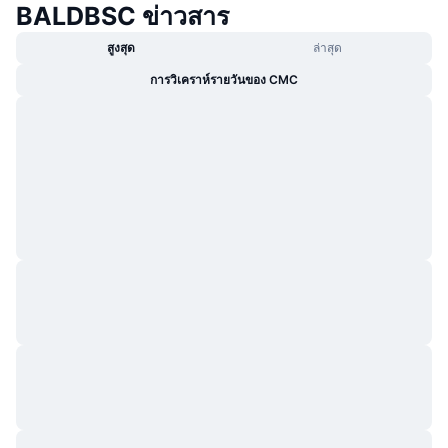
BALDBSC ข่าวสาร
กำลังเป็นที่นิยม
คริปโตฯ ETFs
การเรียนรู้
CMC MCP
สูงสุด
ล่าสุด
ใหม่
บิตคอยน์ ETFs
การวิเคราห์รายวันของ CMC
x402
ข่าว
คริปโต
อีเธอเรียม ETFs
Academy
การเมือง
การวิเคราะห์ทางเทคนิค
วิจัย
สปอต
RSI
วิดีโอ
การเงิน
MACD
คลังคำศัพท์
เทคโนโลยี
ตราสารอนุพันธ์
แคมเปญ
NFT
ภาพรวม
Airdrop
สถิติ NFT โดยภาพรวม
การชำระบัญชี
รางวัลเพชร