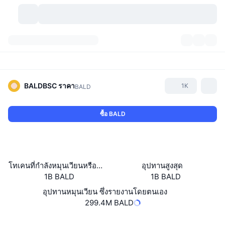
สกุลเงินคริปโต
แดชบอร์ด
สกุลเงินคริปโต
DexScan
ตลาด
อันดับ
BALDBSC
ราคา
1K
BALD
สัญญาณ
ตัวกลางการแลกเปลี่ยน
หมวดหมู่
New
ภาพรวมของตลาด
ซื้อ BALD
กำลังมาแรง
ชุมชน
ภาพตลาดย้อนหลัง
ตลาด Spot
การซื้อขายสินทรัพย์ดิจิทัลโดยผ่านคนกลาง:
ใหม่
ฟีด
API
การปลดล็อกโทเคน
จำนวนคริปโทเคอร์เรนซี
Spot
โทเคนที่กำลังหมุนเวียนหรือถูกล็อค
อุปทานสูงสุด
1B BALD
1B BALD
ราคาบวก
หัวข้อ
อัตราผลตอบแทน
ผลิตภัณฑ์
คลังของ บิตคอยน์
ตราสารอนุพันธ์
API
อุปทานหมุนเวียน ซึ่งรายงานโดยตนเอง
Meme Explorer
299.4M BALD
ไลฟ์สด
สินทรัพย์ในโลกแห่งความเป็นจริง
คลังของ บีเอนบี
ผลิตภัณฑ์
API คริปโต
การซื้อขายสินทรัพย์ดิจิทัลโดยไม่มีคนกลาง:
เว็บไซต์
Website