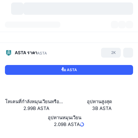
สกุลเงินคริปโต
แดชบอร์ด
สกุลเงินคริปโต
DexScan
ตลาด
อันดับ
ASTA
ราคา
2K
ASTA
สัญญาณ
ตัวกลางการแลกเปลี่ยน
หมวดหมู่
New
ภาพรวมของตลาด
ซื้อ ASTA
กำลังมาแรง
ชุมชน
ภาพตลาดย้อนหลัง
ตลาด Spot
การซื้อขายสินทรัพย์ดิจิทัลโดยผ่านคนกลาง:
ใหม่
ฟีด
API
การปลดล็อกโทเคน
จำนวนคริปโทเคอร์เรนซี
Spot
โทเคนที่กำลังหมุนเวียนหรือถูกล็อค
อุปทานสูงสุด
2.99B ASTA
3B ASTA
ราคาบวก
หัวข้อ
อัตราผลตอบแทน
ผลิตภัณฑ์
คลังของ บิตคอยน์
ตราสารอนุพันธ์
API
อุปทานหมุนเวียน
Meme Explorer
2.09B ASTA
ไลฟ์สด
สินทรัพย์ในโลกแห่งความเป็นจริง
คลังของ บีเอนบี
ผลิตภัณฑ์
API คริปโต
การซื้อขายสินทรัพย์ดิจิทัลโดยไม่มีคนกลาง:
เว็บไซต์
Website
Whitepaper