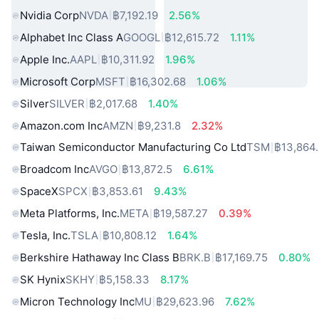
Nvidia Corp
NVDA
฿7,192.19
2.56%
Alphabet Inc Class A
GOOGL
฿12,615.72
1.11%
Apple Inc.
AAPL
฿10,311.92
1.96%
Microsoft Corp
MSFT
฿16,302.68
1.06%
Silver
SILVER
฿2,017.68
1.40%
Amazon.com Inc
AMZN
฿9,231.8
2.32%
Taiwan Semiconductor Manufacturing Co Ltd
TSM
฿13,864
Broadcom Inc
AVGO
฿13,872.5
6.61%
SpaceX
SPCX
฿3,853.61
9.43%
Meta Platforms, Inc.
META
฿19,587.27
0.39%
Tesla, Inc.
TSLA
฿10,808.12
1.64%
Berkshire Hathaway Inc Class B
BRK.B
฿17,169.75
0.80%
SK Hynix
SKHY
฿5,158.33
8.17%
Micron Technology Inc
MU
฿29,623.96
7.62%