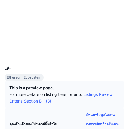
นักเทรดชั้นนำ
บทความ
เงินไหลเข้า/ไหลออกของ Exchange
DEX API
แปลงสกุลเงิน
โซเชียล
ตารางอันดับ
Spot
0xf2dd...608af5
เซนติเมนต์
องค์กร
จดหมายข่าว
สัญญา
ตัวชี้วัด
กำลังเป็นที่นิยม
ตราสารอนุพันธ์
2.3
เรตติ้ง (CertiK)
ราคา
CMC Launch
ที่กำลังจะมาถึง
ดัชนีความกลัวและความโลภ
etherscan.io
สำรวจ
แหล่งข้อมูล
CMC Labs
ที่เพิ่มเข้ามาล่าสุด
ดัชนีฤดูกาลอัลท์คอยน์
วอลเลท
UCID
CMC Max
6375
GainersและLosers
ตัวชี้วัดวัฏจักรตลาด
เอกสาร
แท็ก
ข่าวเด่น
ที่มีผู้เข้าชมมากที่สุด
สัดส่วนมูลค่าตลาดรวมของบิตคอยน์เปรียบเทียบกับตลา
Ethereum Ecosystem
คำถามพบบ่อย
เทเลบอท
This is a preview page.
ความรู้สึกที่มีต่อชุมชน
ดัชนี CoinMarketCap 20
For more details on listing tiers, refer to
Listings Review
การบูรณาการ AI
ลงโฆษณา
Criteria Section B - (3).
อันดับเชน
ดัชนี CoinMarketCap 100
CMC Agent Hub
อัพเดทข้อมูลโทเคน
ตลาดการคาดการณ์
กระแสเงินทุน ETF
วิดเจ็ตสำหรับเว็บไซต์
ส่งการปลดล็อคโทเคน
คุณเป็นเจ้าของโปรเจกต์นี้หรือไม่
ตลาดทักษะ