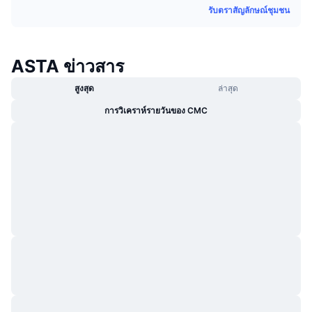
รับตราสัญลักษณ์ชุมชน
กำลังเป็นที่นิยม
คริปโตฯ ETFs
การเรียนรู้
CMC MCP
ใหม่
บิตคอยน์ ETFs
x402
ข่าว
ASTA ข่าวสาร
คริปโต
อีเธอเรียม ETFs
สูงสุด
ล่าสุด
Academy
การวิเคราห์รายวันของ CMC
การเมือง
การวิเคราะห์ทางเทคนิค
วิจัย
สปอต
RSI
วิดีโอ
การเงิน
MACD
คลังคำศัพท์
เทคโนโลยี
ตราสารอนุพันธ์
แคมเปญ
NFT
ภาพรวม
Airdrop
สถิติ NFT โดยภาพรวม
การชำระบัญชี
รางวัลเพชร