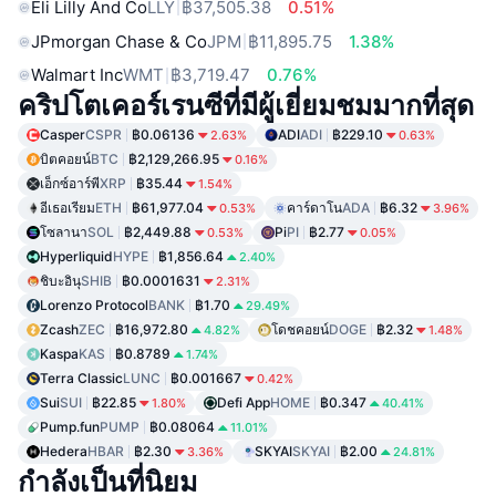
Eli Lilly And Co
LLY
฿37,505.38
0.51%
JPmorgan Chase & Co
JPM
฿11,895.75
1.38%
Walmart Inc
WMT
฿3,719.47
0.76%
คริปโตเคอร์เรนซีที่มีผู้เยี่ยมชมมากที่สุด
Casper
CSPR
฿0.06136
ADI
ADI
฿229.10
2.63%
0.63%
บิตคอยน์
BTC
฿2,129,266.95
0.16%
เอ็กซ์อาร์พี
XRP
฿35.44
1.54%
อีเธอเรียม
ETH
฿61,977.04
คาร์ดาโน
ADA
฿6.32
0.53%
3.96%
โซลานา
SOL
฿2,449.88
Pi
PI
฿2.77
0.53%
0.05%
Hyperliquid
HYPE
฿1,856.64
2.40%
ชิบะอินุ
SHIB
฿0.0001631
2.31%
Lorenzo Protocol
BANK
฿1.70
29.49%
Zcash
ZEC
฿16,972.80
โดชคอยน์
DOGE
฿2.32
4.82%
1.48%
Kaspa
KAS
฿0.8789
1.74%
Terra Classic
LUNC
฿0.001667
0.42%
Sui
SUI
฿22.85
Defi App
HOME
฿0.347
1.80%
40.41%
Pump.fun
PUMP
฿0.08064
11.01%
Hedera
HBAR
฿2.30
SKYAI
SKYAI
฿2.00
3.36%
24.81%
กำลังเป็นที่นิยม