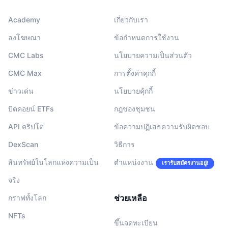
Academy
เกี่ยวกับเรา
ลงโฆษณา
ข้อกำหนดการใช้งาน
CMC Labs
นโยบายความเป็นส่วนตัว
CMC Max
การตั้งค่าคุกกี้
ข่าวเด่น
นโยบายคุ้กกี้
บิตคอยน์ ETFs
กฎของชุมชน
API คริปโต
ข้อความปฏิเสธความรับผิดชอบ
DexScan
วิธีการ
สินทรัพย์ในโลกแห่งความเป็น
ตำแหน่งงาน
เรารับสมัครงานอยู่!
จริง
ช่วยเหลือ
กราฟทั้งโลก
NFTs
ขึ้นจดทะเบียน