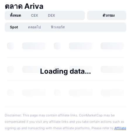
ตลาด Ariva
ทั้งหมด
CEX
DEX
ตัวกรอง
Spot
ตลอดไป
ฟิวเจอร์ส
Loading data...
Disclaimer: This page may contain affiliate links. CoinMarketCap may be
compensated if you visit any affiliate links and you take certain actions such as
signing up and transacting with these affiliate platforms. Please refer to
Affiliate