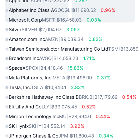
Apple Inc.
AAPL
฿10,320.53
0.29%
Alphabet Inc Class A
GOOGL
฿11,690.62
0.96%
Microsoft Corp
MSFT
฿16,458.03
0.03%
Silver
SILVER
฿2,094.67
3.05%
Amazon.com Inc
AMZN
฿9,039.34
0.82%
Taiwan Semiconductor Manufacturing Co Ltd
TSM
฿13,859
Broadcom Inc
AVGO
฿14,058.23
1.71%
SpaceX
SPCX
฿4,418.46
15.83%
Meta Platforms, Inc.
META
฿19,496.09
0.37%
Tesla, Inc.
TSLA
฿10,840.1
2.83%
Berkshire Hathaway Inc Class B
BRK.B
฿17,179.69
0.54%
Eli Lilly And Co
LLY
฿39,075.45
0.52%
Micron Technology Inc
MU
฿28,994.6
0.44%
SK Hynix
SKHY
฿4,552.14
3.92%
JPmorgan Chase & Co
JPM
฿11,800.48
0.34%