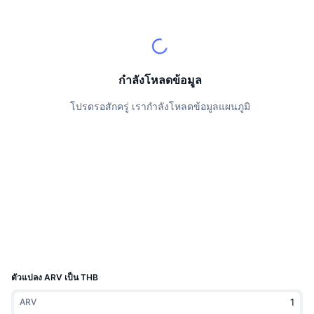
นักเทรดชั้นนำ
บทความ
เงินไหลเข้า/ไหลออกของ Exchange
DEX API
แปลงสกุลเงิน
ตารางอันดับ
Spot
เซนติเมนต์
องค์กร
จดหมายข่าว
ตัวชี้วัด
กำลังเป็นที่นิยม
ตราสารอนุพันธ์
ราคา
CMC Launch
กำลังโหลดข้อมูล
ที่กำลังจะมาถึง
ดัชนีความกลัวและความโลภ
โปรดรอสักครู่ เรากำลังโหลดข้อมูลแผนภูมิ
แหล่งข้อมูล
CMC Labs
ที่เพิ่มเข้ามาล่าสุด
ดัชนีฤดูกาลอัลท์คอยน์
CMC Max
GainersและLosers
ตัวชี้วัดวัฏจักรตลาด
เอกสาร
ข่าวเด่น
ที่มีผู้เข้าชมมากที่สุด
สัดส่วนมูลค่าตลาดรวมของบิตคอยน์เปรียบเทียบกับตลา
คำถามพบบ่อย
เทเลบอท
ความรู้สึกที่มีต่อชุมชน
ดัชนี CoinMarketCap 20
การบูรณาการ AI
ลงโฆษณา
อันดับเชน
ดัชนี CoinMarketCap 100
CMC Agent Hub
ตัวแปลง ARV เป็น THB
ตลาดการคาดการณ์
กระแสเงินทุน ETF
วิดเจ็ตสำหรับเว็บไซต์
ARV
ตลาดทักษะ