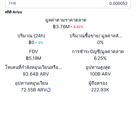
THB
กำลังเป็นที่นิยม
คริปโตฯ ETFs
การเรียนรู้
CMC MCP
สถิติ Ariva
ใหม่
มูลค่าตามราคาตลาด
บิตคอยน์ ETFs
x402
ข่าว
฿3.76M
4.42%
คริปโต
อีเธอเรียม ETFs
ปริมาณ (24h)
ปริมาณซื้อขาย/ มูลค่าหลักทรัพย
Academy
฿0
0%
0%
การเมือง
FDV
การชำระบัญชี/มูลค่าตลาด
การวิเคราะห์ทางเทคนิค
วิจัย
฿5.19M
6.25%
สปอต
โทเคนที่กำลังหมุนเวียนหรือถูกล็อค
อุปทานสูงสุด
RSI
วิดีโอ
93.64B ARV
100B ARV
การเงิน
MACD
อุปทานหมุนเวียน
ผู้ถือครอง
คลังคำศัพท์
72.55B ARV
222.93K
เทคโนโลยี
Website
Whitepaper
ตราสารอนุพันธ์
แคมเปญ
เว็บไซต์
NFT
ภาพรวม
Airdrop
โซเชียล
สถิติ NFT โดยภาพรวม
การชำระบัญชี
รางวัลเพชร
0x79C7...824815