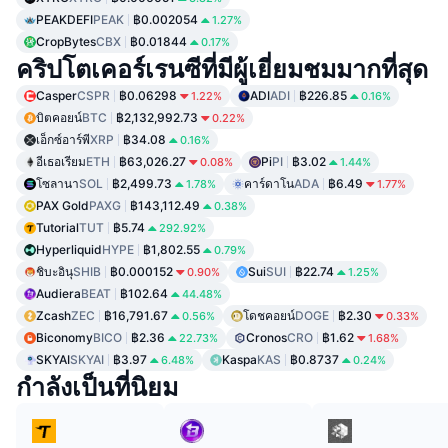
PEAKDEFI
PEAK
฿0.002054
1.27%
CropBytes
CBX
฿0.01844
0.17%
คริปโตเคอร์เรนซีที่มีผู้เยี่ยมชมมากที่สุด
Casper
CSPR
฿0.06298
ADI
ADI
฿226.85
1.22%
0.16%
บิตคอยน์
BTC
฿2,132,992.73
0.22%
เอ็กซ์อาร์พี
XRP
฿34.08
0.16%
อีเธอเรียม
ETH
฿63,026.27
Pi
PI
฿3.02
0.08%
1.44%
โซลานา
SOL
฿2,499.73
คาร์ดาโน
ADA
฿6.49
1.78%
1.77%
PAX Gold
PAXG
฿143,112.49
0.38%
Tutorial
TUT
฿5.74
292.92%
Hyperliquid
HYPE
฿1,802.55
0.79%
ชิบะอินุ
SHIB
฿0.000152
Sui
SUI
฿22.74
0.90%
1.25%
Audiera
BEAT
฿102.64
44.48%
Zcash
ZEC
฿16,791.67
โดชคอยน์
DOGE
฿2.30
0.56%
0.33%
Biconomy
BICO
฿2.36
Cronos
CRO
฿1.62
22.73%
1.68%
SKYAI
SKYAI
฿3.97
Kaspa
KAS
฿0.8737
6.48%
0.24%
กำลังเป็นที่นิยม