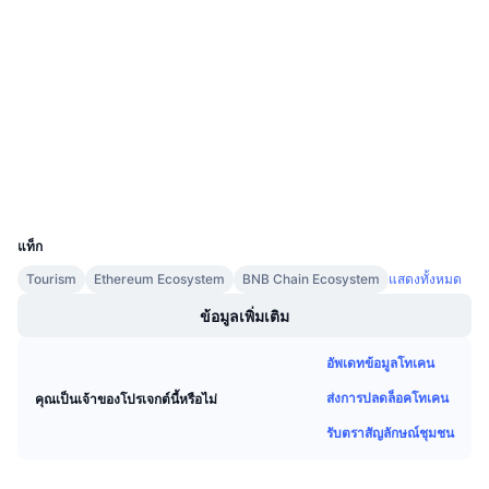
สัญญา
การขายที่กำลังจะมีขึ้น
อัตราเงินทุน
เรียนรู้และรับ
3.5
เรตติ้ง (CertiK)
Audits
ปฏิทิน
etherscan.io
สำรวจ
ปฏิทิน ICO
วอลเลท
UCID
ปฏิทินกิจกรรม
11541
แท็ก
Tourism
Ethereum Ecosystem
BNB Chain Ecosystem
แสดงทั้งหมด
ข้อมูลเพิ่มเติม
อัพเดทข้อมูลโทเคน
ส่งการปลดล็อคโทเคน
คุณเป็นเจ้าของโปรเจกต์นี้หรือไม่
รับตราสัญลักษณ์ชุมชน