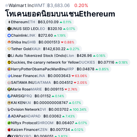
Walmart Inc
WMT
฿3,683.06
0.20%
โทเคนยอดนิยมบนเชนEthereum
Ethereum
ETH
฿63,010.09
0.11%
UNUS SED LEO
LEO
฿320.10
0.17%
Chainlink
LINK
฿272.60
1.19%
Shiba Inu
SHIB
฿0.0001513
0.88%
Tether Gold
XAUt
฿142,630.22
0.27%
Li Auto Tokenized Stock (Ondo)
LIon
฿426.96
0.16%
Duckies, the canary network for Yellow
DUCKIES
฿0.07116
0.18%
HarryPotterObamaPacMan8Inu
XRP
฿0.04878
0.85%
Linear Finance
LINA
฿0.0003643
63.06%
SAITAMA INU
SAITAMA
฿0.004512
2.05%
Marie Rose
MARIE
฿0.009115
2.74%
PARSIQ
PRQ
฿0.01152
0.14%
KAI KEN
KAI
฿0.000000008747
0.17%
Dvision Network
DVI
฿0.003702
100.34%
ADAPad
ADAPAD
฿0.03062
7.43%
Niftyx Protocol
SHROOM
฿0.06407
0.17%
Kaizen Finance
KZEN
฿0.007734
0.12%
XYRO
XYRO
฿0.006051
3.82%