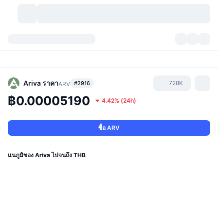
สกุลเงินคริปโต
แดชบอร์ด
สกุลเงินคริปโต
DexScan
ตลาด
อันดับ
Ariva
ราคา
728K
#2916
ARV
฿0.00005190
4.42%
(
24h
)
สัญญาณ
ตัวกลางการแลกเปลี่ยน
หมวดหมู่
New
ภาพรวมของตลาด
กำลังมาแรง
ชุมชน
ภาพตลาดย้อนหลัง
ตลาด Spot
การซื้อขายสินทรัพย์ดิจิทัลโดยผ่านคนกลาง:
ซื้อ ARV
ใหม่
ฟีด
API
การปลดล็อกโทเคน
จำนวนคริปโทเคอร์เรนซี
Spot
แนภูมิของ Ariva ไปจนถึง THB
ราคาบวก
หัวข้อ
อัตราผลตอบแทน
ผลิตภัณฑ์
คลังของ บิตคอยน์
ตราสารอนุพันธ์
API
Meme Explorer
ไลฟ์สด
สินทรัพย์ในโลกแห่งความเป็นจริง
คลังของ บีเอนบี
ผลิตภัณฑ์
API คริปโต
การซื้อขายสินทรัพย์ดิจิทัลโดยไม่มีคนกลาง: