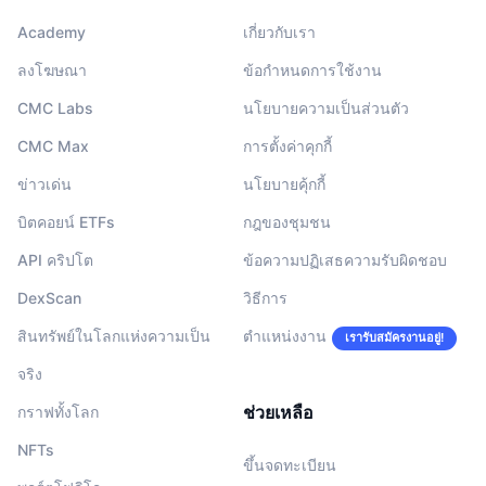
Academy
เกี่ยวกับเรา
ลงโฆษณา
ข้อกำหนดการใช้งาน
CMC Labs
นโยบายความเป็นส่วนตัว
CMC Max
การตั้งค่าคุกกี้
ข่าวเด่น
นโยบายคุ้กกี้
บิตคอยน์ ETFs
กฎของชุมชน
API คริปโต
ข้อความปฏิเสธความรับผิดชอบ
DexScan
วิธีการ
สินทรัพย์ในโลกแห่งความเป็น
ตำแหน่งงาน
เรารับสมัครงานอยู่!
จริง
ช่วยเหลือ
กราฟทั้งโลก
NFTs
ขึ้นจดทะเบียน