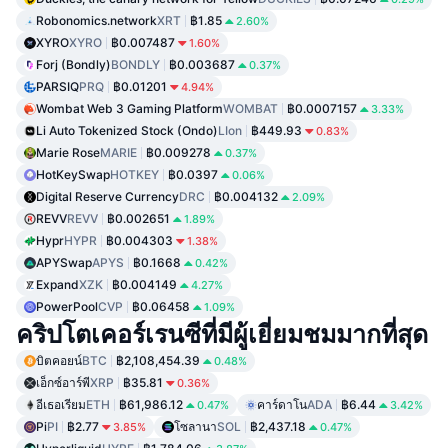
Robonomics.network
XRT
฿1.85
2.60%
XYRO
XYRO
฿0.007487
1.60%
Forj (Bondly)
BONDLY
฿0.003687
0.37%
PARSIQ
PRQ
฿0.01201
4.94%
Wombat Web 3 Gaming Platform
WOMBAT
฿0.0007157
3.33%
Li Auto Tokenized Stock (Ondo)
LIon
฿449.93
0.83%
Marie Rose
MARIE
฿0.009278
0.37%
HotKeySwap
HOTKEY
฿0.0397
0.06%
Digital Reserve Currency
DRC
฿0.004132
2.09%
REVV
REVV
฿0.002651
1.89%
Hypr
HYPR
฿0.004303
1.38%
APYSwap
APYS
฿0.1668
0.42%
Expand
XZK
฿0.004149
4.27%
PowerPool
CVP
฿0.06458
1.09%
คริปโตเคอร์เรนซีที่มีผู้เยี่ยมชมมากที่สุด
บิตคอยน์
BTC
฿2,108,454.39
0.48%
เอ็กซ์อาร์พี
XRP
฿35.81
0.36%
อีเธอเรียม
ETH
฿61,986.12
คาร์ดาโน
ADA
฿6.44
0.47%
3.42%
Pi
PI
฿2.77
โซลานา
SOL
฿2,437.18
3.85%
0.47%