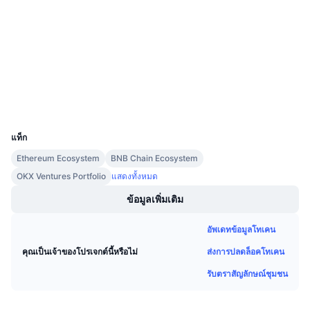
3.8
การขายที่กำลังจะมีขึ้น
เรตติ้ง (CertiK)
อัตราเงินทุน
เรียนรู้และรับ
Audits
etherscan.io
ปฏิทิน
สำรวจ
วอลเลท
ปฏิทิน ICO
UCID
9653
ปฏิทินกิจกรรม
แท็ก
Ethereum Ecosystem
BNB Chain Ecosystem
OKX Ventures Portfolio
แสดงทั้งหมด
ข้อมูลเพิ่มเติม
อัพเดทข้อมูลโทเคน
ส่งการปลดล็อคโทเคน
คุณเป็นเจ้าของโปรเจกต์นี้หรือไม่
รับตราสัญลักษณ์ชุมชน