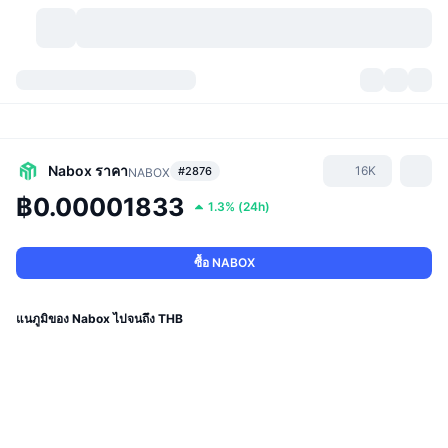
สกุลเงินคริปโต
แดชบอร์ด
สกุลเงินคริปโต
DexScan
ตลาด
อันดับ
Nabox
ราคา
16K
#2876
NABOX
฿0.00001833
1.3%
(
24h
)
สัญญาณ
ตัวกลางการแลกเปลี่ยน
หมวดหมู่
New
ภาพรวมของตลาด
กำลังมาแรง
ชุมชน
ภาพตลาดย้อนหลัง
ตลาด Spot
การซื้อขายสินทรัพย์ดิจิทัลโดยผ่านคนกลาง:
ซื้อ NABOX
ใหม่
ฟีด
API
การปลดล็อกโทเคน
จำนวนคริปโทเคอร์เรนซี
Spot
แนภูมิของ Nabox ไปจนถึง THB
ราคาบวก
หัวข้อ
อัตราผลตอบแทน
ผลิตภัณฑ์
คลังของ บิตคอยน์
ตราสารอนุพันธ์
API
Meme Explorer
ไลฟ์สด
สินทรัพย์ในโลกแห่งความเป็นจริง
คลังของ บีเอนบี
ผลิตภัณฑ์
API คริปโต
การซื้อขายสินทรัพย์ดิจิทัลโดยไม่มีคนกลาง: