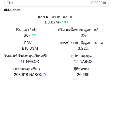
THB
กำลังเป็นที่นิยม
คริปโตฯ ETFs
การเรียนรู้
CMC MCP
สถิติ Nabox
ใหม่
มูลค่าตามราคาตลาด
บิตคอยน์ ETFs
x402
ข่าว
฿3.82M
1.3%
คริปโต
อีเธอเรียม ETFs
ปริมาณ (24h)
ปริมาณซื้อขาย/ มูลค่าหลักทรัพย
Academy
฿0
0%
0%
การเมือง
FDV
การชำระบัญชี/มูลค่าตลาด
การวิเคราะห์ทางเทคนิค
วิจัย
฿18.33M
3.22%
สปอต
โทเคนที่กำลังหมุนเวียนหรือถูกล็อค
อุปทานสูงสุด
RSI
วิดีโอ
1T NABOX
1T NABOX
การเงิน
MACD
อุปทานหมุนเวียน
ผู้ถือครอง
คลังคำศัพท์
208.61B NABOX
20.58K
เทคโนโลยี
เว็บไซต์
Website
Whitepaper
ตราสารอนุพันธ์
แคมเปญ
NFT
โซเชียล
ภาพรวม
Airdrop
สถิติ NFT โดยภาพรวม
0x03d1...5f77fb
สัญญา
การชำระบัญชี
รางวัลเพชร