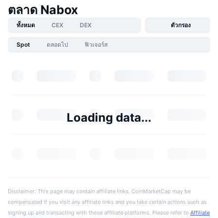
ตลาด Nabox
ทั้งหมด
CEX
DEX
ตัวกรอง
Spot
ตลอดไป
ฟิวเจอร์ส
Loading data...
Disclaimer: This page may contain affiliate links. CoinMarketCap may be
compensated if you visit any affiliate links and you take certain actions such as
signing up and transacting with these affiliate platforms. Please refer to
Affiliate