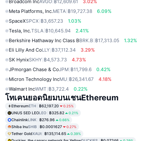
Broadcom Inc
AVGO
฿12,609.61
3.02%
Meta Platforms, Inc.
META
฿19,727.38
6.09%
SpaceX
SPCX
฿3,657.23
1.03%
Tesla, Inc.
TSLA
฿10,645.94
2.41%
Berkshire Hathaway Inc Class B
BRK.B
฿17,313.05
1.32%
Eli Lilly And Co
LLY
฿37,112.34
3.29%
SK Hynix
SKHY
฿4,573.73
4.73%
JPmorgan Chase & Co
JPM
฿11,799.6
0.42%
Micron Technology Inc
MU
฿26,341.67
4.18%
Walmart Inc
WMT
฿3,722.4
0.22%
โทเคนยอดนิยมบนเชนEthereum
Ethereum
ETH
฿62,197.20
0.25%
UNUS SED LEO
LEO
฿325.82
0.21%
Chainlink
LINK
฿276.96
0.66%
Shiba Inu
SHIB
฿0.0001627
0.27%
Tether Gold
XAUt
฿135,114.65
0.39%
Duckies, the canary network for Yellow
DUCKIES
฿0.07246
0.29%