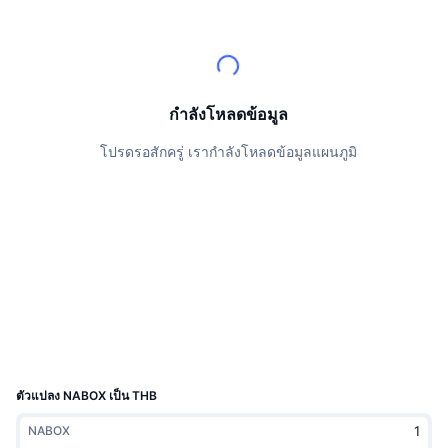
นักเทรดชั้นนำ
บทความ
เงินไหลเข้า/ไหลออกของ Exchange
DEX API
แปลงสกุลเงิน
ตารางอันดับ
Spot
เซนติเมนต์
องค์กร
จดหมายข่าว
ตัวชี้วัด
กำลังเป็นที่นิยม
ตราสารอนุพันธ์
ราคา
CMC Launch
กำลังโหลดข้อมูล
ที่กำลังจะมาถึง
ดัชนีความกลัวและความโลภ
โปรดรอสักครู่ เรากำลังโหลดข้อมูลแผนภูมิ
แหล่งข้อมูล
CMC Labs
ที่เพิ่มเข้ามาล่าสุด
ดัชนีฤดูกาลอัลท์คอยน์
CMC Max
GainersและLosers
ตัวชี้วัดวัฏจักรตลาด
เอกสาร
ข่าวเด่น
ที่มีผู้เข้าชมมากที่สุด
สัดส่วนมูลค่าตลาดรวมของบิตคอยน์เปรียบเทียบกับตลา
คำถามพบบ่อย
เทเลบอท
ความรู้สึกที่มีต่อชุมชน
ดัชนี CoinMarketCap 20
การบูรณาการ AI
ลงโฆษณา
อันดับเชน
ดัชนี CoinMarketCap 100
CMC Agent Hub
ตัวแปลง NABOX เป็น THB
ตลาดการคาดการณ์
กระแสเงินทุน ETF
วิดเจ็ตสำหรับเว็บไซต์
NABOX
ตลาดทักษะ