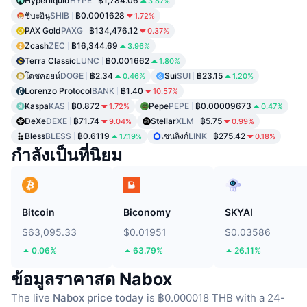
Hyperliquid
HYPE
฿1,784.06
3.87%
ชิบะอินุ
SHIB
฿0.0001628
1.72%
PAX Gold
PAXG
฿134,476.12
0.37%
Zcash
ZEC
฿16,344.69
3.96%
Terra Classic
LUNC
฿0.001662
1.80%
โดชคอยน์
DOGE
฿2.34
Sui
SUI
฿23.15
0.46%
1.20%
Lorenzo Protocol
BANK
฿1.40
10.57%
Kaspa
KAS
฿0.872
Pepe
PEPE
฿0.00009673
1.72%
0.47%
DeXe
DEXE
฿71.74
Stellar
XLM
฿5.75
9.04%
0.99%
Bless
BLESS
฿0.6119
เชนลิงก์
LINK
฿275.42
17.19%
0.18%
กำลังเป็นที่นิยม
Bitcoin
Biconomy
SKYAI
$63,095.33
$0.01951
$0.03586
0.06%
63.79%
26.11%
ข้อมูลราคาสด Nabox
The live
Nabox price today
is ฿0.000018 THB with a 24-