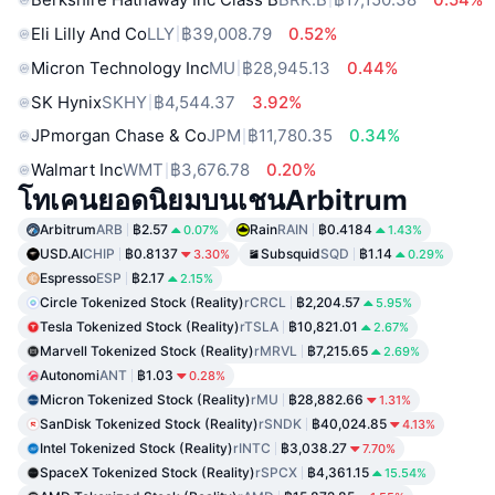
Eli Lilly And Co
LLY
฿39,008.79
0.52%
Micron Technology Inc
MU
฿28,945.13
0.44%
SK Hynix
SKHY
฿4,544.37
3.92%
JPmorgan Chase & Co
JPM
฿11,780.35
0.34%
Walmart Inc
WMT
฿3,676.78
0.20%
โทเคนยอดนิยมบนเชนArbitrum
Arbitrum
ARB
฿2.57
Rain
RAIN
฿0.4184
0.07%
1.43%
USD.AI
CHIP
฿0.8137
Subsquid
SQD
฿1.14
3.30%
0.29%
Espresso
ESP
฿2.17
2.15%
Circle Tokenized Stock (Reality)
rCRCL
฿2,204.57
5.95%
Tesla Tokenized Stock (Reality)
rTSLA
฿10,821.01
2.67%
Marvell Tokenized Stock (Reality)
rMRVL
฿7,215.65
2.69%
Autonomi
ANT
฿1.03
0.28%
Micron Tokenized Stock (Reality)
rMU
฿28,882.66
1.31%
SanDisk Tokenized Stock (Reality)
rSNDK
฿40,024.85
4.13%
Intel Tokenized Stock (Reality)
rINTC
฿3,038.27
7.70%
SpaceX Tokenized Stock (Reality)
rSPCX
฿4,361.15
15.54%