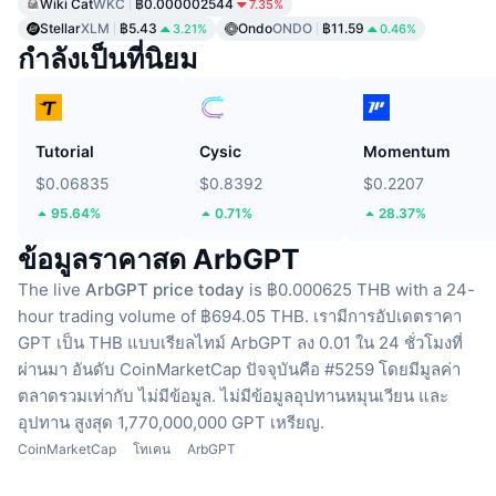
Wiki Cat
WKC
฿0.000002544
7.35%
Stellar
XLM
฿5.43
Ondo
ONDO
฿11.59
3.21%
0.46%
กำลังเป็นที่นิยม
Tutorial
Cysic
Momentum
$0.06835
$0.8392
$0.2207
95.64%
0.71%
28.37%
ข้อมูลราคาสด ArbGPT
The live
ArbGPT price today
is ฿0.000625 THB with a 24-
hour trading volume of ฿694.05 THB.
เรามีการอัปเดตราคา
GPT เป็น THB แบบเรียลไทม์
ArbGPT ลง 0.01 ใน 24 ชั่วโมงที่
ผ่านมา
อันดับ CoinMarketCap ปัจจุบันคือ #5259 โดยมีมูลค่า
ตลาดรวมเท่ากับ ไม่มีข้อมูล.
ไม่มีข้อมูลอุปทานหมุนเวียน
และ
อุปทาน สูงสุด 1,770,000,000 GPT เหรียญ.
CoinMarketCap
โทเคน
ArbGPT