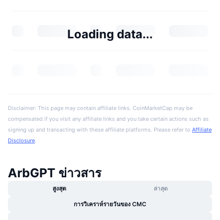
Loading data...
Disclaimer: This page may contain affiliate links. CoinMarketCap may be
compensated if you visit any affiliate links and you take certain actions such as
signing up and transacting with these affiliate platforms. Please refer to
Affiliate
Disclosure
.
ArbGPT ข่าวสาร
สูงสุด
ล่าสุด
การวิเคราห์รายวันของ CMC