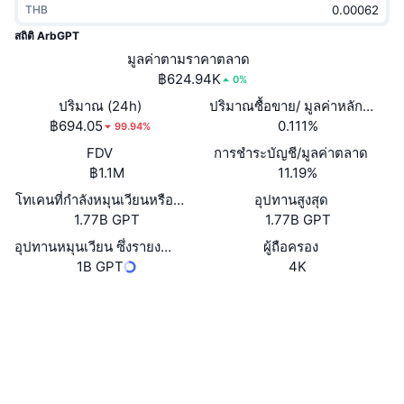
THB
กำลังเป็นที่นิยม
คริปโตฯ ETFs
การเรียนรู้
CMC MCP
สถิติ ArbGPT
ใหม่
มูลค่าตามราคาตลาด
บิตคอยน์ ETFs
x402
ข่าว
฿624.94K
0%
คริปโต
อีเธอเรียม ETFs
ปริมาณ (24h)
ปริมาณซื้อขาย/ มูลค่าหลักทรัพย
Academy
฿694.05
0.111%
99.94%
การเมือง
FDV
การชำระบัญชี/มูลค่าตลาด
การวิเคราะห์ทางเทคนิค
วิจัย
฿1.1M
11.19%
สปอต
โทเคนที่กำลังหมุนเวียนหรือถูกล็อค
อุปทานสูงสุด
RSI
วิดีโอ
1.77B GPT
1.77B GPT
การเงิน
MACD
อุปทานหมุนเวียน ซึ่งรายงานโดยตนเอง
ผู้ถือครอง
คลังคำศัพท์
1B GPT
4K
เทคโนโลยี
เว็บไซต์
Website
ตราสารอนุพันธ์
แคมเปญ
โซเชียล
NFT
ภาพรวม
Airdrop
สัญญา
0xe021...e996da
สำรวจ
arbiscan.io
สถิติ NFT โดยภาพรวม
การชำระบัญชี
รางวัลเพชร
วอลเลท