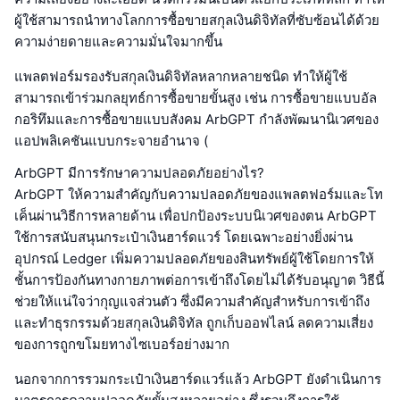
ผู้ใช้สามารถนำทางโลกการซื้อขายสกุลเงินดิจิทัลที่ซับซ้อนได้ด้วย
ความง่ายดายและความมั่นใจมากขึ้น
แพลตฟอร์มรองรับสกุลเงินดิจิทัลหลากหลายชนิด ทำให้ผู้ใช้
สามารถเข้าร่วมกลยุทธ์การซื้อขายขั้นสูง เช่น การซื้อขายแบบอัล
กอริทึมและการซื้อขายแบบสังคม ArbGPT กำลังพัฒนานิเวศของ
แอปพลิเคชันแบบกระจายอำนาจ (
ArbGPT มีการรักษาความปลอดภัยอย่างไร?
ArbGPT ให้ความสำคัญกับความปลอดภัยของแพลตฟอร์มและโท
เค็นผ่านวิธีการหลายด้าน เพื่อปกป้องระบบนิเวศของตน ArbGPT
ใช้การสนับสนุนกระเป๋าเงินฮาร์ดแวร์ โดยเฉพาะอย่างยิ่งผ่าน
อุปกรณ์ Ledger เพิ่มความปลอดภัยของสินทรัพย์ผู้ใช้โดยการให้
ชั้นการป้องกันทางกายภาพต่อการเข้าถึงโดยไม่ได้รับอนุญาต วิธีนี้
ช่วยให้แน่ใจว่ากุญแจส่วนตัว ซึ่งมีความสำคัญสำหรับการเข้าถึง
และทำธุรกรรมด้วยสกุลเงินดิจิทัล ถูกเก็บออฟไลน์ ลดความเสี่ยง
ของการถูกขโมยทางไซเบอร์อย่างมาก
นอกจากการรวมกระเป๋าเงินฮาร์ดแวร์แล้ว ArbGPT ยังดำเนินการ