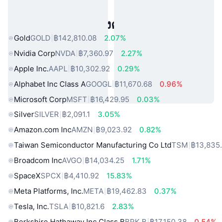
สินทรัพย์ในโลกแห่งความจริงยอดนิยม
Gold
GOLD
฿142,810.08
2.07%
Nvidia Corp
NVDA
฿7,360.97
2.27%
Apple Inc.
AAPL
฿10,302.92
0.29%
Alphabet Inc Class A
GOOGL
฿11,670.68
0.96%
Microsoft Corp
MSFT
฿16,429.95
0.03%
Silver
SILVER
฿2,091.1
3.05%
Amazon.com Inc
AMZN
฿9,023.92
0.82%
Taiwan Semiconductor Manufacturing Co Ltd
TSM
฿13,835
Broadcom Inc
AVGO
฿14,034.25
1.71%
SpaceX
SPCX
฿4,410.92
15.83%
Meta Platforms, Inc.
META
฿19,462.83
0.37%
Tesla, Inc.
TSLA
฿10,821.6
2.83%
Berkshire Hathaway Inc Class B
BRK.B
฿17,150.38
0.54%