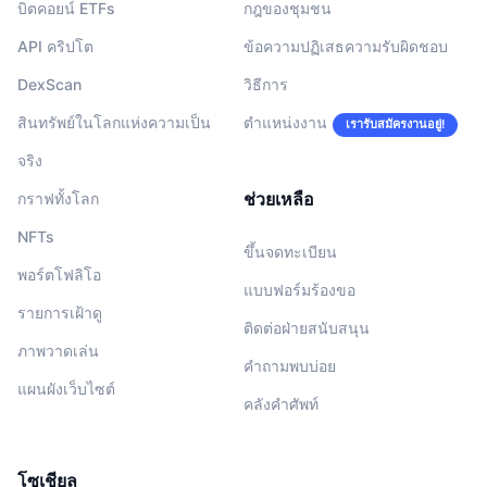
บิตคอยน์ ETFs
กฎของชุมชน
API คริปโต
ข้อความปฏิเสธความรับผิดชอบ
DexScan
วิธีการ
สินทรัพย์ในโลกแห่งความเป็น
ตำแหน่งงาน
เรารับสมัครงานอยู่!
จริง
ช่วยเหลือ
กราฟทั้งโลก
NFTs
ขึ้นจดทะเบียน
พอร์ตโฟลิโอ
แบบฟอร์มร้องขอ
รายการเฝ้าดู
ติดต่อฝ่ายสนับสนุน
ภาพวาดเล่น
คำถามพบบ่อย
แผนผังเว็บไซต์
คลังคำศัพท์
โซเชียล