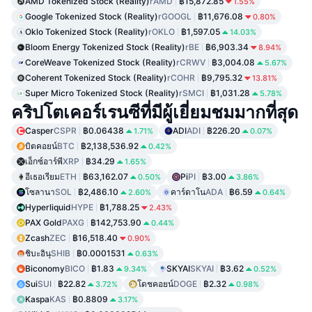
AMD Tokenized Stock (Reality)
rAMD
฿15,872.85
1.55%
Google Tokenized Stock (Reality)
rGOOGL
฿11,676.08
0.80%
Oklo Tokenized Stock (Reality)
rOKLO
฿1,597.05
14.03%
Bloom Energy Tokenized Stock (Reality)
rBE
฿6,903.34
8.94%
CoreWeave Tokenized Stock (Reality)
rCRWV
฿3,004.08
5.67%
Coherent Tokenized Stock (Reality)
rCOHR
฿9,795.32
13.81%
Super Micro Tokenized Stock (Reality)
rSMCI
฿1,031.28
5.78%
คริปโตเคอร์เรนซีที่มีผู้เยี่ยมชมมากที่สุด
Casper
CSPR
฿0.06438
ADI
ADI
฿226.20
1.71%
0.07%
บิตคอยน์
BTC
฿2,138,536.92
0.42%
เอ็กซ์อาร์พี
XRP
฿34.29
1.65%
อีเธอเรียม
ETH
฿63,162.07
Pi
PI
฿3.00
0.50%
3.86%
โซลานา
SOL
฿2,486.10
คาร์ดาโน
ADA
฿6.59
2.60%
0.64%
Hyperliquid
HYPE
฿1,788.25
2.43%
PAX Gold
PAXG
฿142,753.90
0.44%
Zcash
ZEC
฿16,518.40
0.90%
ชิบะอินุ
SHIB
฿0.0001531
0.63%
Biconomy
BICO
฿1.83
SKYAI
SKYAI
฿3.62
9.34%
0.52%
Sui
SUI
฿22.82
โดชคอยน์
DOGE
฿2.32
3.72%
0.98%
Kaspa
KAS
฿0.8809
3.17%