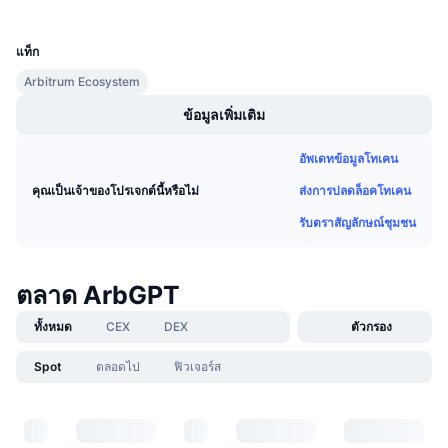
UCID
การขายที่กำลังจะมีขึ้น
24281
อัตราเงินทุน
เรียนรู้และรับ
แท็ก
Arbitrum Ecosystem
ปฏิทิน
ข้อมูลเพิ่มเติม
ปฏิทิน ICO
อัพเดทข้อมูลโทเคน
ปฏิทินกิจกรรม
ส่งการปลดล็อคโทเคน
คุณเป็นเจ้าของโปรเจกต์นี้หรือไม่
รับตราสัญลักษณ์ชุมชน
ตลาด ArbGPT
ทั้งหมด
CEX
DEX
ตัวกรอง
Spot
ตลอดไป
ฟิวเจอร์ส