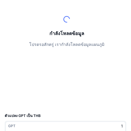
นักเทรดชั้นนำ
บทความ
เงินไหลเข้า/ไหลออกของ Exchange
DEX API
แปลงสกุลเงิน
ตารางอันดับ
Spot
เซนติเมนต์
องค์กร
จดหมายข่าว
ตัวชี้วัด
กำลังเป็นที่นิยม
ตราสารอนุพันธ์
ราคา
CMC Launch
กำลังโหลดข้อมูล
ที่กำลังจะมาถึง
ดัชนีความกลัวและความโลภ
โปรดรอสักครู่ เรากำลังโหลดข้อมูลแผนภูมิ
แหล่งข้อมูล
CMC Labs
ที่เพิ่มเข้ามาล่าสุด
ดัชนีฤดูกาลอัลท์คอยน์
CMC Max
GainersและLosers
ตัวชี้วัดวัฏจักรตลาด
เอกสาร
ข่าวเด่น
ที่มีผู้เข้าชมมากที่สุด
สัดส่วนมูลค่าตลาดรวมของบิตคอยน์เปรียบเทียบกับตลา
คำถามพบบ่อย
เทเลบอท
ความรู้สึกที่มีต่อชุมชน
ดัชนี CoinMarketCap 20
การบูรณาการ AI
ลงโฆษณา
อันดับเชน
ดัชนี CoinMarketCap 100
CMC Agent Hub
ตัวแปลง GPT เป็น THB
ตลาดการคาดการณ์
กระแสเงินทุน ETF
วิดเจ็ตสำหรับเว็บไซต์
GPT
ตลาดทักษะ