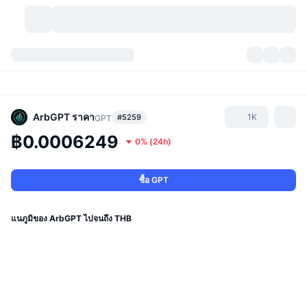
สกุลเงินคริปโต
แดชบอร์ด
สกุลเงินคริปโต
DexScan
ตลาด
อันดับ
ArbGPT
ราคา
1K
#5259
GPT
฿0.0006249
0%
(
24h
)
สัญญาณ
ตัวกลางการแลกเปลี่ยน
หมวดหมู่
New
ภาพรวมของตลาด
กำลังมาแรง
ชุมชน
ภาพตลาดย้อนหลัง
ตลาด Spot
การซื้อขายสินทรัพย์ดิจิทัลโดยผ่านคนกลาง:
ซื้อ GPT
ใหม่
ฟีด
API
การปลดล็อกโทเคน
จำนวนคริปโทเคอร์เรนซี
Spot
แนภูมิของ ArbGPT ไปจนถึง THB
ราคาบวก
หัวข้อ
อัตราผลตอบแทน
ผลิตภัณฑ์
คลังของ บิตคอยน์
ตราสารอนุพันธ์
API
Meme Explorer
ไลฟ์สด
สินทรัพย์ในโลกแห่งความเป็นจริง
คลังของ บีเอนบี
ผลิตภัณฑ์
API คริปโต
การซื้อขายสินทรัพย์ดิจิทัลโดยไม่มีคนกลาง: