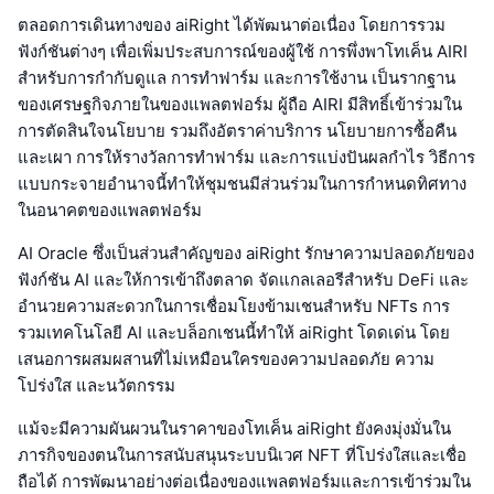
ตลอดการเดินทางของ aiRight ได้พัฒนาต่อเนื่อง โดยการรวม
ฟังก์ชันต่างๆ เพื่อเพิ่มประสบการณ์ของผู้ใช้ การพึ่งพาโทเค็น AIRI
สำหรับการกำกับดูแล การทำฟาร์ม และการใช้งาน เป็นรากฐาน
ของเศรษฐกิจภายในของแพลตฟอร์ม ผู้ถือ AIRI มีสิทธิ์เข้าร่วมใน
การตัดสินใจนโยบาย รวมถึงอัตราค่าบริการ นโยบายการซื้อคืน
และเผา การให้รางวัลการทำฟาร์ม และการแบ่งปันผลกำไร วิธีการ
แบบกระจายอำนาจนี้ทำให้ชุมชนมีส่วนร่วมในการกำหนดทิศทาง
ในอนาคตของแพลตฟอร์ม
AI Oracle ซึ่งเป็นส่วนสำคัญของ aiRight รักษาความปลอดภัยของ
ฟังก์ชัน AI และให้การเข้าถึงตลาด จัดแกลเลอรีสำหรับ DeFi และ
อำนวยความสะดวกในการเชื่อมโยงข้ามเชนสำหรับ NFTs การ
รวมเทคโนโลยี AI และบล็อกเชนนี้ทำให้ aiRight โดดเด่น โดย
เสนอการผสมผสานที่ไม่เหมือนใครของความปลอดภัย ความ
โปร่งใส และนวัตกรรม
แม้จะมีความผันผวนในราคาของโทเค็น aiRight ยังคงมุ่งมั่นใน
ภารกิจของตนในการสนับสนุนระบบนิเวศ NFT ที่โปร่งใสและเชื่อ
ถือได้ การพัฒนาอย่างต่อเนื่องของแพลตฟอร์มและการเข้าร่วมใน