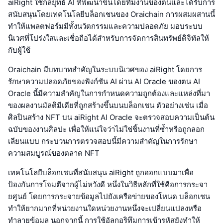
aiRight ใช้กลยุทธ์ AI ที่พัฒนาขึ้นโดยทีมงานของตนและได้รับการ
สนับสนุนโดยเทคโนโลยีบล็อกเชนของ Oraichain การผสมผสานนี้
ทำให้แพลตฟอร์มมีทั้งนวัตกรรมและความปลอดภัย มอบระบบ
นิเวศที่โปร่งใสและเชื่อถือได้สำหรับการจัดการสินทรัพย์ดิจิทัลให้
กับผู้ใช้
Oraichain มีบทบาทสำคัญในระบบนิเวศของ aiRight โดยการ
รักษาความปลอดภัยของฟังก์ชัน AI ผ่าน AI Oracle ของตน AI
Oracle นี้มีความสำคัญในการกำหนดความถูกต้องและแหล่งที่มา
ของผลงานมัลติมีเดียที่ถูกสร้างขึ้นบนบล็อกเชน ตัวอย่างเช่น เมื่อ
ศิลปินสร้าง NFT บน aiRight AI Oracle จะตรวจสอบความเป็นต้น
ฉบับของงานศิลปะ เพื่อให้แน่ใจว่าไม่ใช่ชิ้นงานที่ซ้ำหรือถูกลอก
เลียนแบบ กระบวนการตรวจสอบนี้มีความสำคัญในการรักษา
ความสมบูรณ์ของตลาด NFT
เทคโนโลยีบล็อกเชนที่สนับสนุน aiRight ถูกออกแบบมาเพื่อ
ป้องกันการโจมตีจากผู้ไม่หวังดี หนึ่งในวิธีหลักที่ใช้คือการกระจา
ยศูนย์ โดยการกระจายข้อมูลไปยังเครือข่ายของโหนด บล็อกเชน
ทำให้ยากมากที่หน่วยงานใดหน่วยงานหนึ่งจะเปลี่ยนแปลงหรือ
ทำลายข้อมูล นอกจากนี้ การใช้อัลกอริทึมการเข้ารหัสยังทำให้