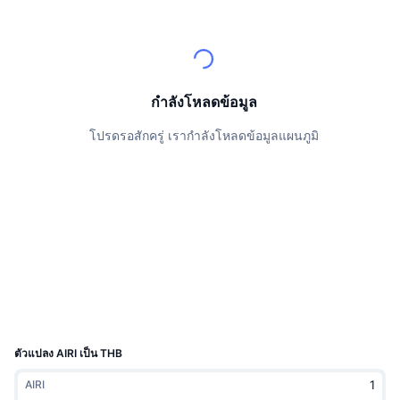
นักเทรดชั้นนำ
บทความ
เงินไหลเข้า/ไหลออกของ Exchange
DEX API
แปลงสกุลเงิน
ตารางอันดับ
Spot
เซนติเมนต์
องค์กร
จดหมายข่าว
ตัวชี้วัด
กำลังเป็นที่นิยม
ตราสารอนุพันธ์
ราคา
CMC Launch
กำลังโหลดข้อมูล
ที่กำลังจะมาถึง
ดัชนีความกลัวและความโลภ
โปรดรอสักครู่ เรากำลังโหลดข้อมูลแผนภูมิ
แหล่งข้อมูล
CMC Labs
ที่เพิ่มเข้ามาล่าสุด
ดัชนีฤดูกาลอัลท์คอยน์
CMC Max
GainersและLosers
ตัวชี้วัดวัฏจักรตลาด
เอกสาร
ข่าวเด่น
ที่มีผู้เข้าชมมากที่สุด
สัดส่วนมูลค่าตลาดรวมของบิตคอยน์เปรียบเทียบกับตลา
คำถามพบบ่อย
เทเลบอท
ความรู้สึกที่มีต่อชุมชน
ดัชนี CoinMarketCap 20
การบูรณาการ AI
ลงโฆษณา
อันดับเชน
ดัชนี CoinMarketCap 100
CMC Agent Hub
ตัวแปลง AIRI เป็น THB
ตลาดการคาดการณ์
กระแสเงินทุน ETF
วิดเจ็ตสำหรับเว็บไซต์
AIRI
ตลาดทักษะ