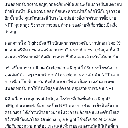
แพลตฟอร์มยังรวมสัญญาอัจฉริยะที่ยืดหยุ่นพร้อมการยืนยันตัวตน
ด้วยใบหน้า เพิ่มความปลอดภัยและความน่าเชื่อถือให้กับธุรกรรม
อีกชั้นหนึ่ง คุณลักษณะนี้มีประโยชน์อย่างยิ่งสำหรับการซื้อขาย
NFT มูลค่าสูง ซึ่งการตรวจสอบตัวตนของฝ่ายที่เกี่ยวข้องเป็นสิ่ง
สำคัญ
นอกจากนี้ aiRight ยังแก้ไขปัญหาการตรวจจับข่าวปลอม โดยใช้
AI อัลกอริทึม แพลตฟอร์มสามารถวิเคราะห์และระบุข้อมูลเท็จ มี
ส่วนช่วยให้ระบบดิจิทัลมีความน่าเชื่อถือและไว้วางใจได้มากขึ้น
สร้างขึ้นบนระบบนิเวศ Oraichain aiRight ได้รับประโยชน์จาก
คุณสมบัติต่างๆ เช่น บริการ AI oracle การวางเดิมพัน NFT และ
การเชื่อมโยงข้ามเชน ฟังก์ชันเหล่านี้ช่วยเพิ่มความสามารถของ
แพลตฟอร์ม ทำให้เป็นโซลูชันที่ครอบคลุมสำหรับชุมชน NFT
นี่คือเนื้อหา เหตุการณ์สำคัญอะไรบ้างที่เกิดขึ้นกับ aiRight?
aiRight แพลตฟอร์มการสร้าง NFT และการจัดการลิขสิทธิ์แบบ
ครบวงจร ได้ก้าวหน้าอย่างมากในวงการบล็อกเชนและคริปโตเค
อร์เรนซี พัฒนาโดย Oraichain, aiRight ใช้พลังของ AI Oracle
เพื่อรับรองความถูกต้องและแหล่งที่มาของผลงานมัลติมีเดียที่ถูก