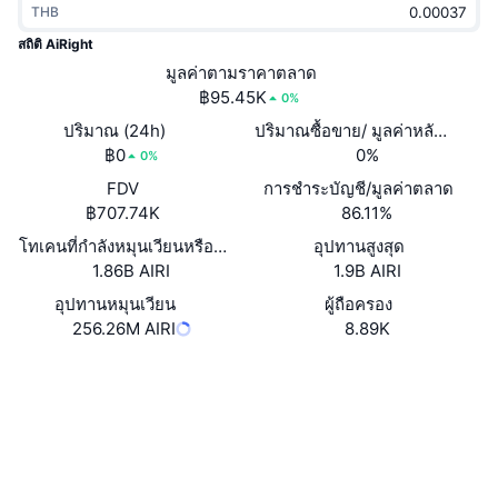
THB
กำลังเป็นที่นิยม
คริปโตฯ ETFs
การเรียนรู้
CMC MCP
สถิติ AiRight
ใหม่
มูลค่าตามราคาตลาด
บิตคอยน์ ETFs
x402
ข่าว
฿95.45K
0%
คริปโต
อีเธอเรียม ETFs
ปริมาณ (24h)
ปริมาณซื้อขาย/ มูลค่าหลักทรัพย
Academy
฿0
0%
0%
การเมือง
FDV
การชำระบัญชี/มูลค่าตลาด
การวิเคราะห์ทางเทคนิค
วิจัย
฿707.74K
86.11%
สปอต
โทเคนที่กำลังหมุนเวียนหรือถูกล็อค
อุปทานสูงสุด
RSI
วิดีโอ
1.86B AIRI
1.9B AIRI
การเงิน
MACD
อุปทานหมุนเวียน
ผู้ถือครอง
คลังคำศัพท์
256.26M AIRI
8.89K
เทคโนโลยี
เว็บไซต์
Website
Whitepaper
ตราสารอนุพันธ์
แคมเปญ
NFT
โซเชียล
ภาพรวม
Airdrop
สัญญา
สถิติ NFT โดยภาพรวม
0x7e2a...1ae71f
การชำระบัญชี
2.7
รางวัลเพชร
เรตติ้ง (CertiK)