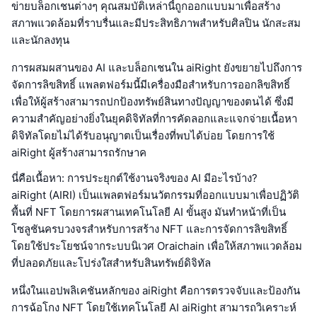
ข่ายบล็อกเชนต่างๆ คุณสมบัติเหล่านี้ถูกออกแบบมาเพื่อสร้าง
สภาพแวดล้อมที่ราบรื่นและมีประสิทธิภาพสำหรับศิลปิน นักสะสม
และนักลงทุน
การผสมผสานของ AI และบล็อกเชนใน aiRight ยังขยายไปถึงการ
จัดการลิขสิทธิ์ แพลตฟอร์มนี้มีเครื่องมือสำหรับการออกลิขสิทธิ์
เพื่อให้ผู้สร้างสามารถปกป้องทรัพย์สินทางปัญญาของตนได้ ซึ่งมี
ความสำคัญอย่างยิ่งในยุคดิจิทัลที่การคัดลอกและแจกจ่ายเนื้อหา
ดิจิทัลโดยไม่ได้รับอนุญาตเป็นเรื่องที่พบได้บ่อย โดยการใช้
aiRight ผู้สร้างสามารถรักษาค
นี่คือเนื้อหา: การประยุกต์ใช้งานจริงของ AI มีอะไรบ้าง?
aiRight (AIRI) เป็นแพลตฟอร์มนวัตกรรมที่ออกแบบมาเพื่อปฏิวัติ
พื้นที่ NFT โดยการผสานเทคโนโลยี AI ขั้นสูง มันทำหน้าที่เป็น
โซลูชันครบวงจรสำหรับการสร้าง NFT และการจัดการลิขสิทธิ์
โดยใช้ประโยชน์จากระบบนิเวศ Oraichain เพื่อให้สภาพแวดล้อม
ที่ปลอดภัยและโปร่งใสสำหรับสินทรัพย์ดิจิทัล
หนึ่งในแอปพลิเคชันหลักของ aiRight คือการตรวจจับและป้องกัน
การฉ้อโกง NFT โดยใช้เทคโนโลยี AI aiRight สามารถวิเคราะห์