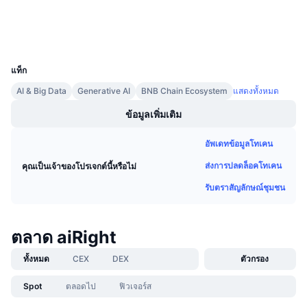
การขายที่กำลังจะมีขึ้น
สำรวจ
bscscan.com
อัตราเงินทุน
เรียนรู้และรับ
วอลเลท
UCID
11563
ปฏิทิน
แท็ก
AI & Big Data
Generative AI
BNB Chain Ecosystem
แสดงทั้งหมด
ปฏิทิน ICO
ข้อมูลเพิ่มเติม
ปฏิทินกิจกรรม
อัพเดทข้อมูลโทเคน
ส่งการปลดล็อคโทเคน
คุณเป็นเจ้าของโปรเจกต์นี้หรือไม่
รับตราสัญลักษณ์ชุมชน
ตลาด aiRight
ทั้งหมด
CEX
DEX
ตัวกรอง
Spot
ตลอดไป
ฟิวเจอร์ส