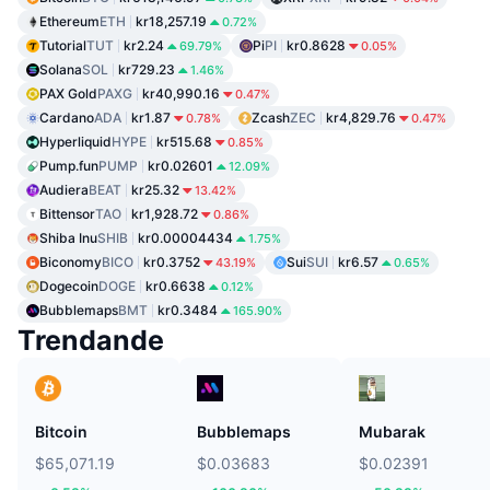
Ethereum
ETH
kr18,257.19
0.72%
Tutorial
TUT
kr2.24
Pi
PI
kr0.8628
69.79%
0.05%
Solana
SOL
kr729.23
1.46%
PAX Gold
PAXG
kr40,990.16
0.47%
Cardano
ADA
kr1.87
Zcash
ZEC
kr4,829.76
0.78%
0.47%
Hyperliquid
HYPE
kr515.68
0.85%
Pump.fun
PUMP
kr0.02601
12.09%
Audiera
BEAT
kr25.32
13.42%
Bittensor
TAO
kr1,928.72
0.86%
Shiba Inu
SHIB
kr0.00004434
1.75%
Biconomy
BICO
kr0.3752
Sui
SUI
kr6.57
43.19%
0.65%
Dogecoin
DOGE
kr0.6638
0.12%
Bubblemaps
BMT
kr0.3484
165.90%
Trendande
Bitcoin
Bubblemaps
Mubarak
$65,071.19
$0.03683
$0.02391