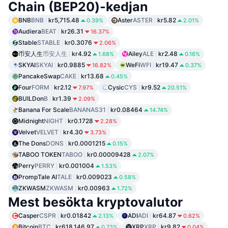
Chain (BEP20)-kedjan
BNB
BNB
kr5,715.48
Aster
ASTER
kr5.82
0.39%
2.01%
Audiera
BEAT
kr26.31
16.37%
Stable
STABLE
kr0.3076
2.06%
币安人生
币安人生
kr4.92
Ailey
ALE
kr2.48
1.68%
0.16%
SKYAI
SKYAI
kr0.9885
WeFi
WFI
kr19.47
16.82%
0.37%
PancakeSwap
CAKE
kr13.68
0.45%
Four
FORM
kr2.12
Cysic
CYS
kr9.52
7.97%
20.51%
BUILDon
B
kr1.39
2.09%
Banana For Scale
BANANAS31
kr0.08464
14.74%
Midnight
NIGHT
kr0.1728
2.28%
Velvet
VELVET
kr4.30
3.73%
The Dons
DONS
kr0.0001215
0.15%
TABOO TOKEN
TABOO
kr0.00009428
2.07%
Perry
PERRY
kr0.001004
1.53%
PrompTale AI
TALE
kr0.009023
0.58%
ZKWASM
ZKWASM
kr0.00963
1.72%
Mest besökta kryptovalutor
Casper
CSPR
kr0.01842
ADI
ADI
kr64.87
2.13%
0.62%
Bitcoin
BTC
kr618,146.97
XRP
XRP
kr9.82
0.73%
0.04%