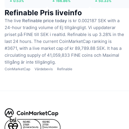
0.53%
166.86%
50.33%
Refinable Pris liveinfo
The live
Refinable price today
is kr 0.002187 SEK with a
24-hour trading volume of Ej tillgängligt.
Vi uppdaterar
priset på FINE till SEK i realtid.
Refinable is up 3.28% in the
last 24 hours.
The current CoinMarketCap ranking is
#3671, with a live market cap of kr 89,789.88 SEK.
It has a
circulating supply of 41,059,833 FINE coins
och Maximal
tillgång är inte tillgänglig.
CoinMarketCap
Värdebevis
Refinable