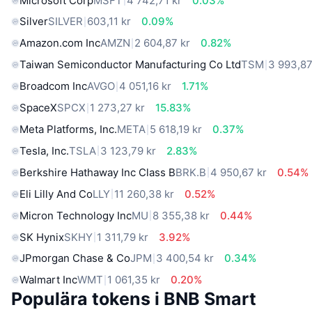
Microsoft Corp
MSFT
4 742,71 kr
0.03%
Silver
SILVER
603,11 kr
0.09%
Amazon.com Inc
AMZN
2 604,87 kr
0.82%
Taiwan Semiconductor Manufacturing Co Ltd
TSM
3 993,87
Broadcom Inc
AVGO
4 051,16 kr
1.71%
SpaceX
SPCX
1 273,27 kr
15.83%
Meta Platforms, Inc.
META
5 618,19 kr
0.37%
Tesla, Inc.
TSLA
3 123,79 kr
2.83%
Berkshire Hathaway Inc Class B
BRK.B
4 950,67 kr
0.54%
Eli Lilly And Co
LLY
11 260,38 kr
0.52%
Micron Technology Inc
MU
8 355,38 kr
0.44%
SK Hynix
SKHY
1 311,79 kr
3.92%
JPmorgan Chase & Co
JPM
3 400,54 kr
0.34%
Walmart Inc
WMT
1 061,35 kr
0.20%
Populära tokens i BNB Smart