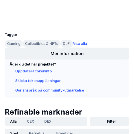
Kommande försäljningar
Explorers
bscscan.com
Finansieringsräntor
Lär dig och tjäna
Wallets
UCID
9269
Kalendrar
Taggar
ICO-kalender
Gaming
Collectibles & NFTs
DeFi
Visa alla
Mer information
Händelsekalender
Äger du det här projektet?
Uppdatera tokeninfo
Skicka tokenupplåsningar
Gör anspråk på community-utmärkelse
Refinable marknader
Alla
CEX
DEX
Filter
Spot
Perpetual
Framtider