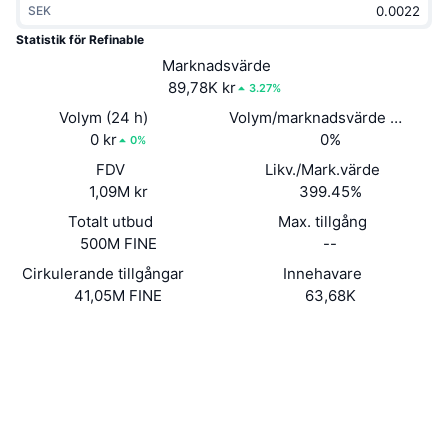
SEK
Trendande
Krypto-ETF:er
Skola
CMC MCP
Statistik för Refinable
Nytt
Marknadsvärde
Bitcoin ETF:er
x402
Nyheter
89,78K kr
3.27%
Krypto
Ethereum ETF:er
Volym (24 h)
Volym/marknadsvärde (24h)
Akademi
0 kr
0%
0%
Politik
FDV
Likv./Mark.värde
Teknisk analys
Analys
1,09M kr
399.45%
Sport
Totalt utbud
Max. tillgång
RSI
Videor
500M FINE
--
Finans
MACD
Cirkulerande tillgångar
Innehavare
Ordlista
41,05M FINE
63,68K
Teknik
Webbplats
Website
Whitepaper
Derivat
Kampanjer
Sociala medier
NFT
Översikt
Airdrops
Kontrakt
0x4e64...331227
3.2
Betyg (CertiK)
Övergripande NFT-statistik
Likvidationer
Diamantbelöningar
Audits