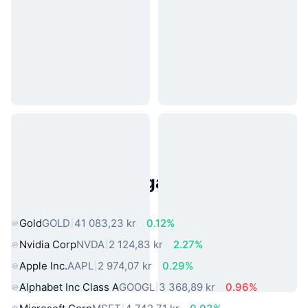
Populära tillgångar från den
verkliga världen
Gold
GOLD
41 083,23 kr
0.12%
Nvidia Corp
NVDA
2 124,83 kr
2.27%
Apple Inc.
AAPL
2 974,07 kr
0.29%
Alphabet Inc Class A
GOOGL
3 368,89 kr
0.96%