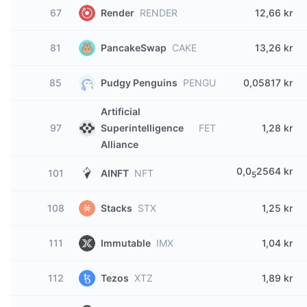
67
Render
RENDER
12,66 kr
81
PancakeSwap
CAKE
13,26 kr
85
Pudgy Penguins
PENGU
0,05817 kr
Artificial
97
Superintelligence
FET
1,28 kr
Alliance
0,0
2564 kr
101
AINFT
NFT
5
108
Stacks
STX
1,25 kr
111
Immutable
IMX
1,04 kr
112
Tezos
XTZ
1,89 kr