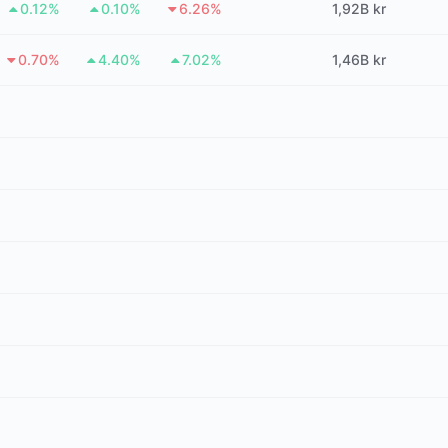
0.12%
0.10%
6.26%
1,92B kr
0.70%
4.40%
7.02%
1,46B kr