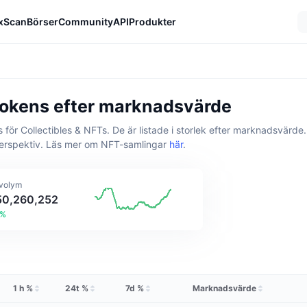
xScan
Börser
Community
API
Produkter
tokens efter marknadsvärde
 Collectibles & NFTs. De är listade i storlek efter marknadsvärde. Fö
perspektiv.
Läs mer om NFT-samlingar
här
.
volym
150,260,252
2%
1 h %
24t %
7d %
Marknadsvärde