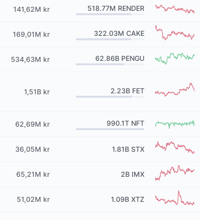
518.77M
RENDER
141,62M kr
322.03M
CAKE
169,01M kr
62.86B
PENGU
534,63M kr
2.23B
FET
1,51B kr
990.1T
NFT
62,69M kr
36,05M kr
1.81B
STX
65,21M kr
2B
IMX
51,02M kr
1.09B
XTZ