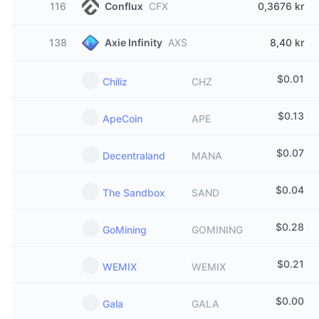
116
Conflux
CFX
0,3676 kr
138
Axie Infinity
AXS
8,40 kr
$
0.01
Chiliz
CHZ
$
0.13
ApeCoin
APE
$
0.07
Decentraland
MANA
$
0.04
The Sandbox
SAND
$
0.28
GoМining
GOMINING
$
0.21
WEMIX
WEMIX
$
0.00
Gala
GALA