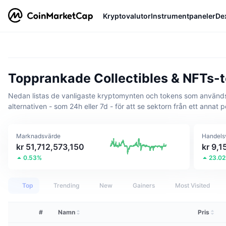
Kryptovalutor
Instrumentpaneler
De
Topprankade Collectibles & NFTs-
Nedan listas de vanligaste kryptomynten och tokens som används för
alternativen - som 24h eller 7d - för att se sektorn från ett annat 
Marknadsvärde
Handels
kr 51,712,573,150
kr 9,
0.53%
23.0
Top
Trending
New
Gainers
Most Visited
#
Namn
Pris