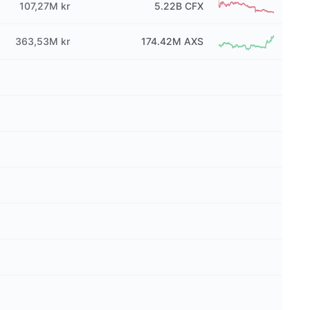
107,27M kr
5.22B
CFX
363,53M kr
174.42M
AXS