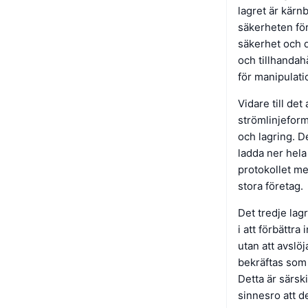
lagret är kärn
säkerheten fö
säkerhet och d
och tillhandah
för manipulatio
Vidare till det
strömlinjeform
och lagring. D
ladda ner hela
protokollet mer
stora företag.
Det tredje lag
i att förbättra
utan att avslö
bekräftas som g
Detta är särsk
sinnesro att d