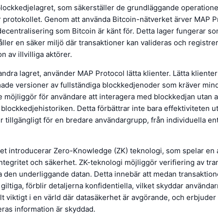
blockkedjelagret, som säkerställer de grundläggande operation
r protokollet. Genom att använda Bitcoin-nätverket ärver MAP P
ecentralisering som Bitcoin är känt för. Detta lager fungerar s
åller en säker miljö där transaktioner kan valideras och registrer
n av illvilliga aktörer.
 andra lagret, använder MAP Protocol lätta klienter. Lätta klienter
ade versioner av fullständiga blockkedjenoder som kräver mind
e möjliggör för användare att interagera med blockkedjan utan 
 blockkedjehistoriken. Detta förbättrar inte bara effektiviteten 
 tillgängligt för en bredare användargrupp, från individuella entu
ret introducerar Zero-Knowledge (ZK) teknologi, som spelar en 
 integritet och säkerhet. ZK-teknologi möjliggör verifiering av tr
ja den underliggande datan. Detta innebär att medan transaktion
iltiga, förblir detaljerna konfidentiella, vilket skyddar användar
ilt viktigt i en värld där datasäkerhet är avgörande, och erbjude
eras information är skyddad.