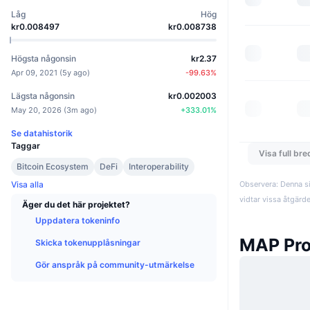
Låg
Hög
kr0.008497
kr0.008738
Högsta någonsin
kr2.37
Apr 09, 2021
(
5y ago
)
-99.63
%
Lägsta någonsin
kr0.002003
May 20, 2026
(
3m ago
)
+
333.01
%
Se datahistorik
Taggar
Visa full br
Bitcoin Ecosystem
DeFi
Interoperability
Observera: Denna si
Visa alla
vidtar vissa åtgärd
Äger du det här projektet?
Uppdatera tokeninfo
MAP Pro
Skicka tokenupplåsningar
Gör anspråk på community-utmärkelse