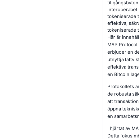
tillgångsbyten
interoperabel
tokeniserade t
effektiva, säk
tokeniserade t
Här är innehål
MAP Protocol 
erbjuder en de
utnyttja lättv
effektiva tran
en Bitcoin lage
Protokollets a
de robusta sä
att transaktio
öppna teknisk
en samarbetsmi
I hjärtat av M
Detta fokus m