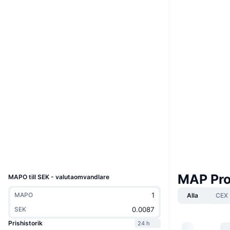
Webbplats
Website
Whitepaper
Sociala medier
0x7046...044a7E
Kontrakt
Audits
www.maposcan.io
Explorers
Wallets
UCID
4956
MAP Pro
MAPO till SEK - valutaomvandlare
MAPO
Alla
CEX
SEK
Prishistorik
24 h