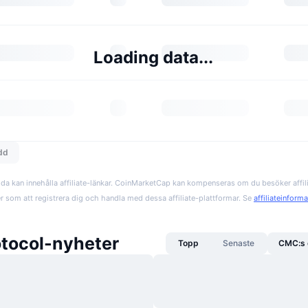
Loading data...
edd
da kan innehålla affiliate-länkar. CoinMarketCap kan kompenseras om du besöker affil
er som att registrera dig och handla med dessa affiliate-plattformar. Se
affiliateinform
tocol-nyheter
Topp
Senaste
CMC:s 