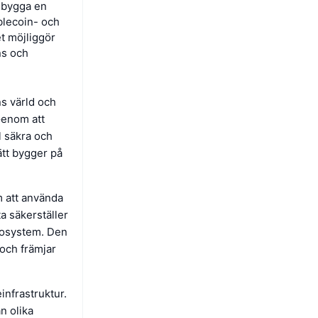
t bygga en
blecoin- och
t möjliggör
ns och
s värld och
 Genom att
l säkra och
ätt bygger på
m att använda
a säkerställer
ekosystem. Den
och främjar
nfrastruktur.
n olika