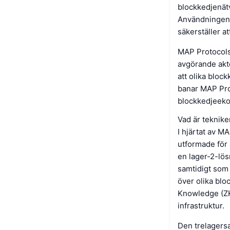
blockkedjenätve
Användningen a
säkerställer at
MAP Protocols 
avgörande aktö
att olika bloc
banar MAP Pro
blockkedjeek
Vad är teknik
I hjärtat av M
utformade för 
en lager-2-lös
samtidigt som 
över olika blo
Knowledge (ZK)
infrastruktur.
Den trelagersa