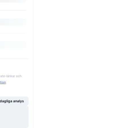
iate-länkar och
ation
.
dagliga analys