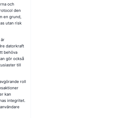
erna och
rotocol den
om en grund,
as utan risk
 är
re datorkraft
att behöva
utan gör också
siaster till
avgörande roll
ansaktioner
er kan
nas integritet.
r användare