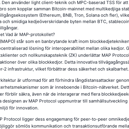
. Den använder light client-teknik och MPC-baserad TSS för at
 bro som kopplar samman Bitcoin-mainnet med multikedjiga sta
illgångsekosystem (Ethereum, BNB, Tron, Solana och fler), vilke
ra och smidiga kedjeöverskridande byten mellan BTC, stablecoi
illgångar.
let Vad är MAP-protokollet?
(MAPO) står som en banbrytande kraft inom blockkedjetekniken
centraliserad lösning för interoperabilitet mellan olika kedjor.
iktsklienter och nollkunskapsteknik (ZK) underlättar MAP Protoco
saktioner över olika blockkedjor. Detta innovativa tillvägagångss
r-2 infrastruktur, vilket förbättrar dess säkerhet och skalbarhet.
rkitektur är utformad för att förhindra långdistansattacker geno
kerhetsmekanismer som är inneboende i Bitcoin-nätverket. Dett
ner förblir säkra, även när de interagerar med flera blockkedje
a designen av MAP Protocol uppmuntrar till samhällsutveckling 
ljö för innovation.
AP Protocol ligger dess engagemang för peer-to-peer omnikedjei
öjliggör sömlös kommunikation och transaktionsutförande mella