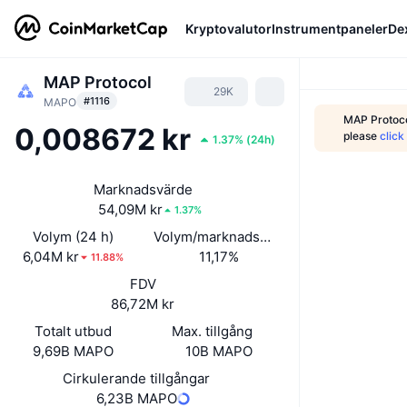
Kryptovalutor
Instrumentpaneler
De
MAP Protocol
29K
#1116
MAPO
MAP Protoco
0,008672 kr
please
click
1.37%
(
24h
)
Marknadsvärde
54,09M kr
1.37%
Volym (24 h)
Volym/marknadsvärde (24h)
6,04M kr
11,17%
11.88%
FDV
86,72M kr
Totalt utbud
Max. tillgång
9,69B MAPO
10B MAPO
Cirkulerande tillgångar
6,23B MAPO