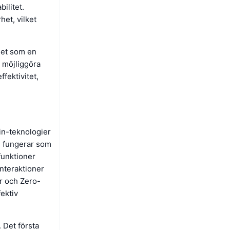
ilitet.
het, vilket
det som en
 möjliggöra
fektivitet,
in-teknologier
ll fungerar som
funktioner
interaktioner
er och Zero-
ektiv
 Det första