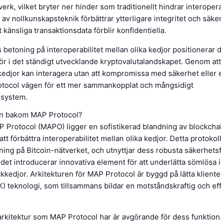
rk, vilket bryter ner hinder som traditionellt hindrar interoperab
v nollkunskapsteknik förbättrar ytterligare integritet och säker
t känsliga transaktionsdata förblir konfidentiella.
betoning på interoperabilitet mellan olika kedjor positionerar 
r i det ständigt utvecklande kryptovalutalandskapet. Genom att
kkedjor kan interagera utan att kompromissa med säkerhet eller ef
tocol vägen för ett mer sammankopplat och mångsidigt
osystem.
en bakom MAP Protocol?
AP Protocol (MAPO) ligger en sofistikerad blandning av blockcha
att förbättra interoperabilitet mellan olika kedjor. Detta protoko
ning på Bitcoin-nätverket, och utnyttjar dess robusta säkerhets
det introducerar innovativa element för att underlätta sömlösa 
ckkedjor. Arkitekturen för MAP Protocol är byggd på lätta klient
 teknologi, som tillsammans bildar en motståndskraftig och eff
rkitektur som MAP Protocol har är avgörande för dess funktion.