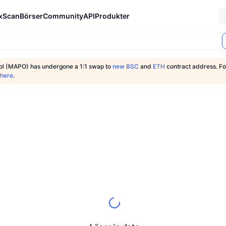
xScan
Börser
Community
API
Produkter
l (MAPO) has undergone a 1:1 swap to
new BSC
and
ETH
contract address. Fo
 here
.