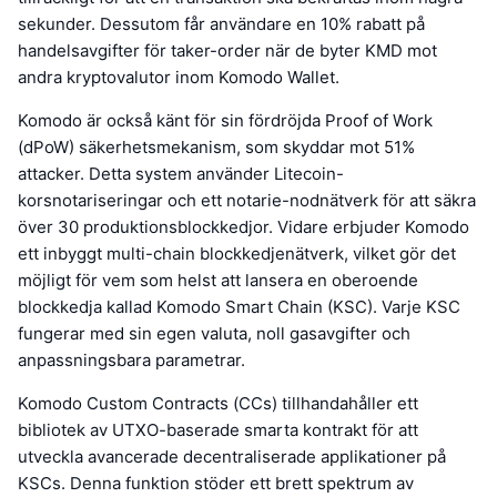
sekunder. Dessutom får användare en 10% rabatt på
handelsavgifter för taker-order när de byter KMD mot
andra kryptovalutor inom Komodo Wallet.
Komodo är också känt för sin fördröjda Proof of Work
(dPoW) säkerhetsmekanism, som skyddar mot 51%
attacker. Detta system använder Litecoin-
korsnotariseringar och ett notarie-nodnätverk för att säkra
över 30 produktionsblockkedjor. Vidare erbjuder Komodo
ett inbyggt multi-chain blockkedjenätverk, vilket gör det
möjligt för vem som helst att lansera en oberoende
blockkedja kallad Komodo Smart Chain (KSC). Varje KSC
fungerar med sin egen valuta, noll gasavgifter och
anpassningsbara parametrar.
Komodo Custom Contracts (CCs) tillhandahåller ett
bibliotek av UTXO-baserade smarta kontrakt för att
utveckla avancerade decentraliserade applikationer på
KSCs. Denna funktion stöder ett brett spektrum av