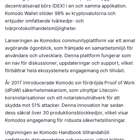
decentraliserad börs (DEX) i en och samma applikation.
Komodo Wallet stöder 99% av kryptovalutorna och
erbjuder omfattande tvärkedje- och
tvärprotokollhandelsmöjligheter.
Lanseringen av Komodos communityplattform var ett annat
avgörande ögonblick, som främjade en samarbetsmiljö för
användare och utvecklare. Denna plattform fungerar som
en nav för diskussioner, uppdateringar och support, vilket
förbättrar hela ekosystemets engagemang och tillväxt.
År 2017 introducerade Komodo sin fördröjda Proof of Work
(dPoW) säkerhetsmekanism, som utnyttjar Litecoin-
korsnotarisationer och ett notarieknutnätverk för att
skydda mot 51% attacker. Denna innovation har sedan
dess säkrat över 30 produktionsblockkedjor, vilket visar
Komodos engagemang för robusta säkerhetslösningar.
Utgivningen av Komodo Handbook tillhandahöll
omfattande dokumentation och resurser, vilket hjälpte