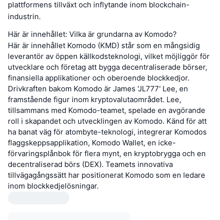
plattformens tillväxt och inflytande inom blockchain-
industrin.
Här är innehållet: Vilka är grundarna av Komodo?
Här är innehållet Komodo (KMD) står som en mångsidig
leverantör av öppen källkodsteknologi, vilket möjliggör för
utvecklare och företag att bygga decentraliserade börser,
finansiella applikationer och oberoende blockkedjor.
Drivkraften bakom Komodo är James 'JL777' Lee, en
framstående figur inom kryptovalutaområdet. Lee,
tillsammans med Komodo-teamet, spelade en avgörande
roll i skapandet och utvecklingen av Komodo. Känd för att
ha banat väg för atombyte-teknologi, integrerar Komodos
flaggskeppsapplikation, Komodo Wallet, en icke-
förvaringsplånbok för flera mynt, en kryptobrygga och en
decentraliserad börs (DEX). Teamets innovativa
tillvägagångssätt har positionerat Komodo som en ledare
inom blockkedjelösningar.