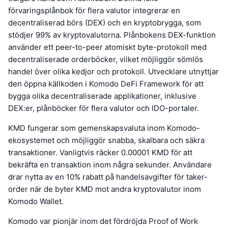
förvaringsplånbok för flera valutor integrerar en
decentraliserad börs (DEX) och en kryptobrygga, som
stödjer 99% av kryptovalutorna. Plånbokens DEX-funktion
använder ett peer-to-peer atomiskt byte-protokoll med
decentraliserade orderböcker, vilket möjliggör sömlös
handel över olika kedjor och protokoll. Utvecklare utnyttjar
den öppna källkoden i Komodo DeFi Framework för att
bygga olika decentraliserade applikationer, inklusive
DEX:er, plånböcker för flera valutor och IDO-portaler.
KMD fungerar som gemenskapsvaluta inom Komodo-
ekosystemet och möjliggör snabba, skalbara och säkra
transaktioner. Vanligtvis räcker 0.00001 KMD för att
bekräfta en transaktion inom några sekunder. Användare
drar nytta av en 10% rabatt på handelsavgifter för taker-
order när de byter KMD mot andra kryptovalutor inom
Komodo Wallet.
Komodo var pionjär inom det fördröjda Proof of Work