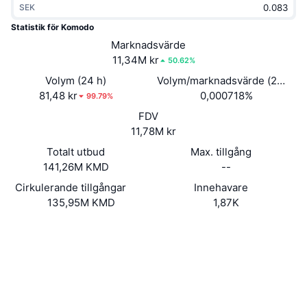
SEK
Trendande
Krypto-ETF:er
Skola
CMC MCP
Statistik för Komodo
Nytt
Marknadsvärde
Bitcoin ETF:er
x402
Nyheter
11,34M kr
50.62%
Krypto
Ethereum ETF:er
Volym (24 h)
Volym/marknadsvärde (24h)
Akademi
81,48 kr
0,000718%
99.79%
Politik
FDV
Teknisk analys
Analys
11,78M kr
Sport
Totalt utbud
Max. tillgång
RSI
Videor
141,26M KMD
--
Finans
MACD
Cirkulerande tillgångar
Innehavare
Ordlista
135,95M KMD
1,87K
Teknik
Webbplats
Website
Whitepaper
Derivat
Kampanjer
NFT
Sociala medier
Översikt
Airdrops
Kontrakt
Övergripande NFT-statistik
0x2003...111256
Likvidationer
3.4
Diamantbelöningar
Betyg (CertiK)