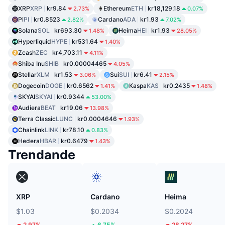
XRP
XRP
kr9.84
Ethereum
ETH
kr18,129.18
2.73%
0.07%
Pi
PI
kr0.8523
Cardano
ADA
kr1.93
2.82%
7.02%
Solana
SOL
kr693.30
Heima
HEI
kr1.93
1.48%
28.05%
Hyperliquid
HYPE
kr531.64
1.40%
Zcash
ZEC
kr4,703.11
4.11%
Shiba Inu
SHIB
kr0.00004465
4.05%
Stellar
XLM
kr1.53
Sui
SUI
kr6.41
3.06%
2.15%
Dogecoin
DOGE
kr0.6562
Kaspa
KAS
kr0.2435
1.41%
1.48%
SKYAI
SKYAI
kr0.9344
53.00%
Audiera
BEAT
kr19.06
13.98%
Terra Classic
LUNC
kr0.0004646
1.93%
Chainlink
LINK
kr78.10
0.83%
Hedera
HBAR
kr0.6479
1.43%
Trendande
XRP
Cardano
Heima
$1.03
$0.2034
$0.2024
2.97%
6.75%
28.27%