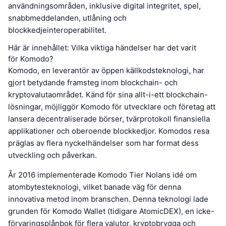
användningsområden, inklusive digital integritet, spel,
snabbmeddelanden, utlåning och
blockkedjeinteroperabilitet.
Här är innehållet: Vilka viktiga händelser har det varit
för Komodo?
Komodo, en leverantör av öppen källkodsteknologi, har
gjort betydande framsteg inom blockchain- och
kryptovalutaområdet. Känd för sina allt-i-ett blockchain-
lösningar, möjliggör Komodo för utvecklare och företag att
lansera decentraliserade börser, tvärprotokoll finansiella
applikationer och oberoende blockkedjor. Komodos resa
präglas av flera nyckelhändelser som har format dess
utveckling och påverkan.
År 2016 implementerade Komodo Tier Nolans idé om
atombytesteknologi, vilket banade väg för denna
innovativa metod inom branschen. Denna teknologi lade
grunden för Komodo Wallet (tidigare AtomicDEX), en icke-
förvaringsplånbok för flera valutor, kryptobrygga och