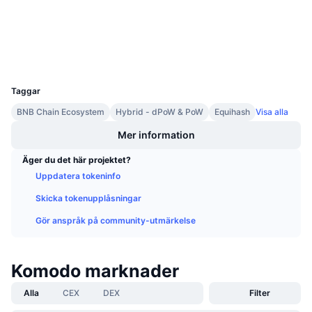
Kommande försäljningar
kmdexplorer.io
Finansieringsräntor
Explorers
Lär dig och tjäna
Wallets
UCID
Kalendrar
1521
Taggar
ICO-kalender
BNB Chain Ecosystem
Hybrid - dPoW & PoW
Equihash
Visa alla
Händelsekalender
Mer information
Äger du det här projektet?
Uppdatera tokeninfo
Skicka tokenupplåsningar
Gör anspråk på community-utmärkelse
Komodo marknader
Alla
CEX
DEX
Filter