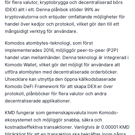
för flera valutor, kryptobrygga och decentraliserad börs
(DEX) allt i ett. Denna plånbok stöder 99% av
kryptovalutorna och erbjuder omfattande möjligheter för
handel över kedjor och protokoll, vilket gör den till ett
mångsidigt verktyg för användare.
Komodos atombytes-teknologi, som först
implementerades 2016, möjliggör peer-to-peer (P2P)
handel utan mellanhänder. Denna teknologi är integrerad i
Komodo Wallet, vilket gör det möjligt för användare att
utföra atombyten med decentraliserade orderböcker.
Utvecklare kan utnyttja den öppna källkodsbaserade
Komodo DeFi Framework för att skapa DEX:er över
protokoll, plånböcker för flera valutor och andra
decentraliserade applikationer.
KMD fungerar som gemenskapsvaluta inom Komodo-
ekosystemet och möjliggör snabba, säkra och
kostnadseffektiva transaktioner. Vanligtvis är 0.00001 KMD
tillräckligt för att en transaktion ska bekräftas inom några