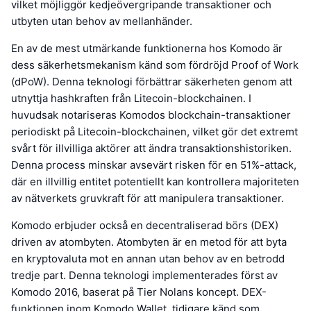
vilket möjliggör kedjeövergripande transaktioner och
utbyten utan behov av mellanhänder.
En av de mest utmärkande funktionerna hos Komodo är
dess säkerhetsmekanism känd som fördröjd Proof of Work
(dPoW). Denna teknologi förbättrar säkerheten genom att
utnyttja hashkraften från Litecoin-blockchainen. I
huvudsak notariseras Komodos blockchain-transaktioner
periodiskt på Litecoin-blockchainen, vilket gör det extremt
svårt för illvilliga aktörer att ändra transaktionshistoriken.
Denna process minskar avsevärt risken för en 51%-attack,
där en illvillig entitet potentiellt kan kontrollera majoriteten
av nätverkets gruvkraft för att manipulera transaktioner.
Komodo erbjuder också en decentraliserad börs (DEX)
driven av atombyten. Atombyten är en metod för att byta
en kryptovaluta mot en annan utan behov av en betrodd
tredje part. Denna teknologi implementerades först av
Komodo 2016, baserat på Tier Nolans koncept. DEX-
funktionen inom Komodo Wallet, tidigare känd som