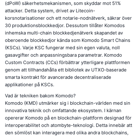
(dPoW) säkerhetsmekanismen, som skyddar mot 51%
attacker. Detta system, drivet av Litecoin-
korsnotarisationer och ett notarie-nodnätverk, säkrar över
30 produktionsblockkedjor. Dessutom tillåter Komodos
inhemska multi-chain blockkedjenätverk skapandet av
oberoende blockkedjor kända som Komodo Smart Chains
(KSCs). Varje KSC fungerar med sin egen valuta, noll
gasavgifter och anpassningsbara parametrar. Komodo
Custom Contracts (CCs) förbättrar ytterligare plattformen
genom att tillhandahålla ett bibliotek av UTXO-baserade
smarta kontrakt för avancerade decentraliserade
applikationer på KSCs.
Vad är tekniken bakom Komodo?
Komodo (KMD) utmärker sig i blockchain-världen med sin
innovativa teknik och omfattande ekosystem. I kärnan
opererar Komodo på en blockchain-plattform designad för
interoperabilitet och atombyte-teknologi. Detta innebär att
den sömlöst kan interagera med olika andra blockchains,