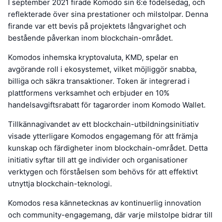
I september 2021 firade Komodo sin 6:e födelsedag, och
reflekterade över sina prestationer och milstolpar. Denna
firande var ett bevis på projektets långvarighet och
bestående påverkan inom blockchain-området.
Komodos inhemska kryptovaluta, KMD, spelar en
avgörande roll i ekosystemet, vilket möjliggör snabba,
billiga och säkra transaktioner. Token är integrerad i
plattformens verksamhet och erbjuder en 10%
handelsavgiftsrabatt för tagarorder inom Komodo Wallet.
Tillkännagivandet av ett blockchain-utbildningsinitiativ
visade ytterligare Komodos engagemang för att främja
kunskap och färdigheter inom blockchain-området. Detta
initiativ syftar till att ge individer och organisationer
verktygen och förståelsen som behövs för att effektivt
utnyttja blockchain-teknologi.
Komodos resa kännetecknas av kontinuerlig innovation
och community-engagemang, där varje milstolpe bidrar till