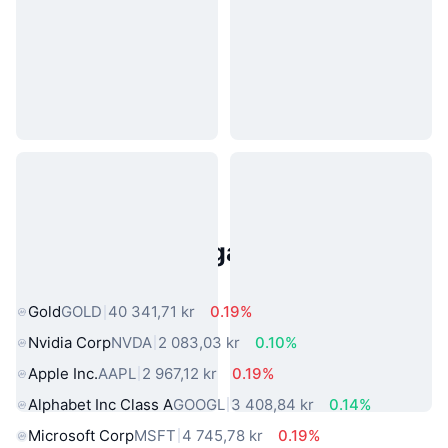
Populära tillgångar från den
verkliga världen
Gold
GOLD
40 341,71 kr
0.19%
Nvidia Corp
NVDA
2 083,03 kr
0.10%
Apple Inc.
AAPL
2 967,12 kr
0.19%
Alphabet Inc Class A
GOOGL
3 408,84 kr
0.14%
Microsoft Corp
MSFT
4 745,78 kr
0.19%