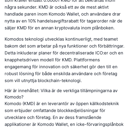
som kräver endast 0.00001 KMD för att bekräftas inom
några sekunder. KMD är också ett av de mest aktivt
handlade paren inom Komodo Wallet, och användare drar
nytta av en 10% handelsavgiftsrabatt för tagarorder när de
säljer KMD för en annan kryptovaluta inom plånboken.
Komodos teknologi utvecklas kontinuerligt, med teamet
bakom det som arbetar på nya funktioner och förbättringar.
Detta inkluderar planer för decentraliserade ICO:er och en
knapphetsdriven modell för KMD. Plattformens
engagemang för innovation och säkerhet gör den till en
robust lösning för både enskilda användare och företag
som vill utnyttja blockchain-teknologi.
Här är innehållet: Vilka är de verkliga tillämpningarna av
Komodo?
Komodo (KMD) är en leverantör av öppen källkodsteknik
som erbjuder omfattande blockkedjelösningar för
utvecklare och företag. En av dess framstående
applikationer är Komodo Wallet, en icke-förvaringsplånbok