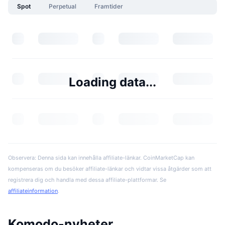
Spot
Perpetual
Framtider
Loading data...
Observera: Denna sida kan innehålla affiliate-länkar. CoinMarketCap kan
kompenseras om du besöker affiliate-länkar och vidtar vissa åtgärder som att
registrera dig och handla med dessa affiliate-plattformar. Se
affiliateinformation
.
Komodo-nyheter