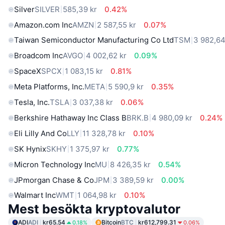
Silver
SILVER
585,39 kr
0.42%
Amazon.com Inc
AMZN
2 587,55 kr
0.07%
Taiwan Semiconductor Manufacturing Co Ltd
TSM
3 982,64
Broadcom Inc
AVGO
4 002,62 kr
0.09%
SpaceX
SPCX
1 083,15 kr
0.81%
Meta Platforms, Inc.
META
5 590,9 kr
0.35%
Tesla, Inc.
TSLA
3 037,38 kr
0.06%
Berkshire Hathaway Inc Class B
BRK.B
4 980,09 kr
0.24%
Eli Lilly And Co
LLY
11 328,78 kr
0.10%
SK Hynix
SKHY
1 375,97 kr
0.77%
Micron Technology Inc
MU
8 426,35 kr
0.54%
JPmorgan Chase & Co
JPM
3 389,59 kr
0.00%
Walmart Inc
WMT
1 064,98 kr
0.10%
Mest besökta kryptovalutor
ADI
ADI
kr65.54
Bitcoin
BTC
kr612,799.31
0.18%
0.06%