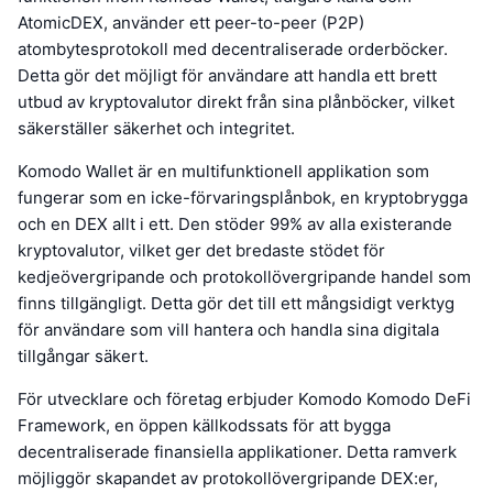
AtomicDEX, använder ett peer-to-peer (P2P)
atombytesprotokoll med decentraliserade orderböcker.
Detta gör det möjligt för användare att handla ett brett
utbud av kryptovalutor direkt från sina plånböcker, vilket
säkerställer säkerhet och integritet.
Komodo Wallet är en multifunktionell applikation som
fungerar som en icke-förvaringsplånbok, en kryptobrygga
och en DEX allt i ett. Den stöder 99% av alla existerande
kryptovalutor, vilket ger det bredaste stödet för
kedjeövergripande och protokollövergripande handel som
finns tillgängligt. Detta gör det till ett mångsidigt verktyg
för användare som vill hantera och handla sina digitala
tillgångar säkert.
För utvecklare och företag erbjuder Komodo Komodo DeFi
Framework, en öppen källkodssats för att bygga
decentraliserade finansiella applikationer. Detta ramverk
möjliggör skapandet av protokollövergripande DEX:er,