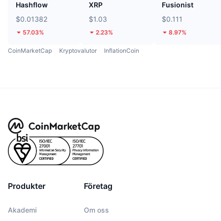
Hashflow
XRP
Fusionist
$0.01382
$1.03
$0.111
57.03%
2.23%
8.97%
CoinMarketCap
Kryptovalutor
InflationCoin
Produkter
Företag
Akademi
Om oss