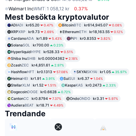
Walmart Inc
WMT
1 058,12 kr
0.37%
Mest besökta kryptovalutor
ADI
ADI
kr65.20
Bitcoin
BTC
kr614,945.07
0.47%
0.08%
XRP
XRP
kr9.73
Ethereum
ETH
kr18,163.55
2.69%
0.12%
Cardano
ADA
kr1.89
Pi
PI
kr0.8353
5.43%
3.82%
Solana
SOL
kr700.00
0.23%
Hyperliquid
HYPE
kr528.33
0.51%
Shiba Inu
SHIB
kr0.00004362
2.18%
Zcash
ZEC
kr4,851.61
2.97%
Hashflow
HFT
kr0.1313
SKYAI
SKYAI
kr1.05
57.08%
35.97%
Heima
HEI
kr1.91
Sui
SUI
kr6.37
3.91%
1.04%
Stellar
XLM
kr1.52
Kaspa
KAS
kr0.2473
1.51%
2.33%
Dogecoin
DOGE
kr0.6628
0.72%
Canton
CC
kr0.8794
Ondo
ONDO
kr3.31
7.37%
5.97%
Audiera
BEAT
kr18.71
4.49%
Trendande