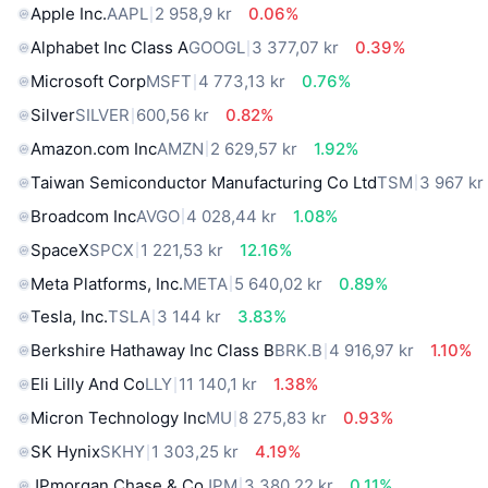
Apple Inc.
AAPL
2 958,9 kr
0.06%
Alphabet Inc Class A
GOOGL
3 377,07 kr
0.39%
Microsoft Corp
MSFT
4 773,13 kr
0.76%
Silver
SILVER
600,56 kr
0.82%
Amazon.com Inc
AMZN
2 629,57 kr
1.92%
Taiwan Semiconductor Manufacturing Co Ltd
TSM
3 967 kr
Broadcom Inc
AVGO
4 028,44 kr
1.08%
SpaceX
SPCX
1 221,53 kr
12.16%
Meta Platforms, Inc.
META
5 640,02 kr
0.89%
Tesla, Inc.
TSLA
3 144 kr
3.83%
Berkshire Hathaway Inc Class B
BRK.B
4 916,97 kr
1.10%
Eli Lilly And Co
LLY
11 140,1 kr
1.38%
Micron Technology Inc
MU
8 275,83 kr
0.93%
SK Hynix
SKHY
1 303,25 kr
4.19%
JPmorgan Chase & Co
JPM
3 380,22 kr
0.11%