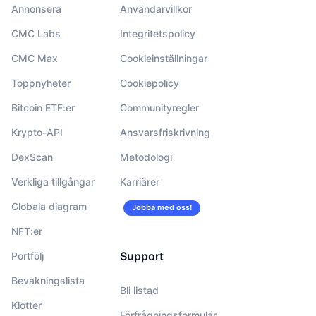
Annonsera
Användarvillkor
CMC Labs
Integritetspolicy
CMC Max
Cookieinställningar
Toppnyheter
Cookiepolicy
Bitcoin ETF:er
Communityregler
Krypto-API
Ansvarsfriskrivning
DexScan
Metodologi
Verkliga tillgångar
Karriärer
Globala diagram
Jobba med oss!
NFT:er
Support
Portfölj
Bevakningslista
Bli listad
Klotter
Förfrågningsformulär