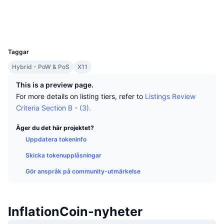
Topphandlare
Artiklar
Börsinflöden/utflöden
DEX API
Valutaomvandlare
Sociala medier
Topplistor
Spot
Explorers
chainz.cryptoid.info
Sentiment
Företag
Nyhetsbrev
UCID
Indikatorer
Trendande
Derivat
1504
Taggar
Priser
CMC Launch
Kommande
Index över rädsla & girighet.
Hybrid - PoW & PoS
X11
Resurser
CMC Labs
Nyligen tillagd
Index för altcoin-säsong
This is a preview page.
For more details on listing tiers, refer to
Listings Review
CMC Max
Vinnare & förlorare
Marknadscykelindikatorer
Criteria Section B - (3).
Dokumentation
Toppnyheter
Äger du det här projektet?
Mest besökta
Bitcoin-dominans
Vanliga frågor
Uppdatera tokeninfo
Telegrambot
Communityns riktning
CoinMarketCap 20 Index
Skicka tokenupplåsningar
AI-integrationer
Gör anspråk på community-utmärkelse
Annonsera
Kedjerankning
CoinMarketCap 100 Index
CMC Agent Hub
Prediktionsmarknader
InflationCoin-nyheter
ETF-flöden
Webbplatskomponenter
Marknadsplats för färdigheter