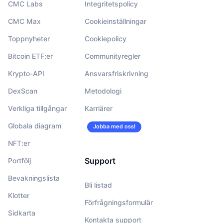
CMC Labs
Integritetspolicy
CMC Max
Cookieinställningar
Toppnyheter
Cookiepolicy
Bitcoin ETF:er
Communityregler
Krypto-API
Ansvarsfriskrivning
DexScan
Metodologi
Verkliga tillgångar
Karriärer
Globala diagram
Jobba med oss!
NFT:er
Support
Portfölj
Bevakningslista
Bli listad
Klotter
Förfrågningsformulär
Sidkarta
Kontakta support