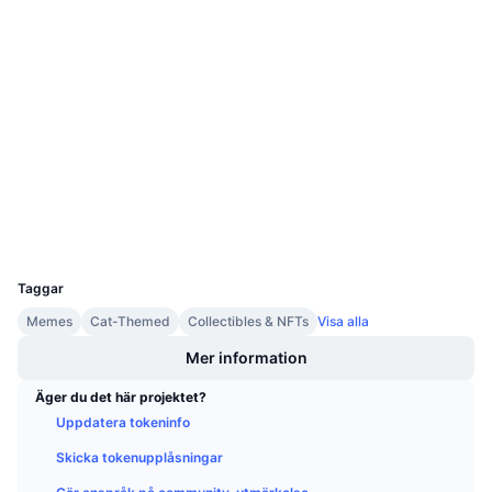
Kommande försäljningar
Finansieringsräntor
Lär dig och tjäna
Sociala medier
Kontrakt
0x79eb...5bd936
Kalendrar
3.9
Betyg (CertiK)
Audits
ICO-kalender
Explorers
bscscan.com
Händelsekalender
Wallets
UCID
10275
Taggar
Memes
Cat-Themed
Collectibles & NFTs
Visa alla
Mer information
Äger du det här projektet?
Uppdatera tokeninfo
Skicka tokenupplåsningar