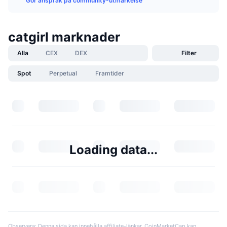
Gör anspråk på community-utmärkelse
catgirl marknader
Alla
CEX
DEX
Filter
Spot
Perpetual
Framtider
Loading data...
Observera: Denna sida kan innehålla affiliate-länkar. CoinMarketCap kan