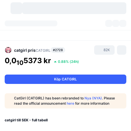
Kryptovalutor
Instrumentpaneler
Kryptovalutor
DexScan
Marknader
Rankningar
catgirl
pris
82K
#2728
CATGIRL
0,0
5373 kr
Signaler
Börser
10
0.88%
(
24h
)
Kategorier
New
Marknadsöversikt
Trendar
Community
Historiska ögonblicksbilder
Spotmarknad
Centraliserade börser
Köp CATGIRL
Ny
Feed
API
Tokenupplåsningar
Antal kryptovalutor
Spot
CatGirl (CATGIRL) has been rebranded to
Nya (NYA)
. Please
Vinnare
read the official announcement
here
for more information
Ämnen
Avkastning
Produkter
Bitcoins kassor
Derivat
API
Meme-utforskare
Lives
Verkliga tillgångar
BNBs kassor
Produkter
Krypto-API
catgirl till SEK - full tabell
Decentraliserade börser