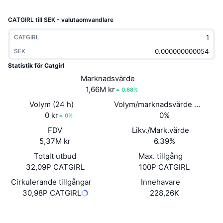
Trendande
Krypto-ETF:er
Skola
CMC MCP
CATGIRL till SEK - valutaomvandlare
Nytt
Bitcoin ETF:er
CATGIRL
x402
Nyheter
SEK
Krypto
Ethereum ETF:er
Akademi
Statistik för Catgirl
Marknadsvärde
Politik
Teknisk analys
Analys
1,66M kr
0.88%
Volym (24 h)
Sport
Volym/marknadsvärde (24h)
RSI
Videor
0 kr
0%
0%
Finans
FDV
Likv./Mark.värde
MACD
Ordlista
5,37M kr
6.39%
Teknik
Totalt utbud
Max. tillgång
Derivat
Kampanjer
32,09P CATGIRL
100P CATGIRL
Cirkulerande tillgångar
Innehavare
NFT
Översikt
Airdrops
30,98P CATGIRL
228,26K
Övergripande NFT-statistik
Website
Whitepaper
Likvidationer
Diamantbelöningar
Webbplats