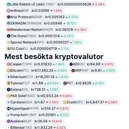
Little Rabbit v2 (old)
LTRBT
kr0.000000005629
2.59%
enfineo
ENF
kr0.03559
1.29%
Aria Protocol
ARIAIP
kr0.005162
5.33%
ZKWASM
ZKWASM
kr0.00948
18.12%
Wonderman Nation
WNDR
kr0.06578
0.09%
The Dons
DONS
kr0.0001214
3.55%
Spores Network
SPO
kr0.0009327
1.30%
FU Coin
FU
kr0.000004719
1.71%
Mest besökta kryptovalutor
Casper
CSPR
kr0.01833
ADI
ADI
kr64.88
1.69%
0.61%
Bitcoin
BTC
kr617,462.23
XRP
XRP
kr9.81
0.56%
0.09%
Ethereum
ETH
kr18,251.14
0.63%
Tutorial
TUT
kr1.89
Pi
PI
kr0.8629
64.93%
0.15%
Solana
SOL
kr728.51
1.38%
PAX Gold
PAXG
kr40,933.24
0.60%
Cardano
ADA
kr1.87
Zcash
ZEC
kr4,847.31
0.36%
0.08%
Hyperliquid
HYPE
kr516.27
0.67%
Pump.fun
PUMP
kr0.02561
9.12%
Audiera
BEAT
kr26.54
14.61%
Bittensor
TAO
kr1,932.24
0.92%