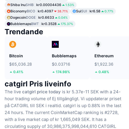
Shiba Inu
SHIB
kr0.00004436
1.53%
Biconomy
BICO
kr0.4097
Sui
SUI
kr6.58
38.71%
0.77%
Dogecoin
DOGE
kr0.6633
0.04%
Bubblemaps
BMT
kr0.3528
175.37%
Trendande
Bitcoin
Bubblemaps
Ethereum
$65,036.28
$0.03716
$1,922.36
0.41%
174.98%
0.48%
catgirl Pris liveinfo
The live
catgirl price today
is kr 5.37e-11 SEK with a 24-
hour trading volume of Ej tillgängligt.
Vi uppdaterar priset
på CATGIRL till SEK i realtid.
catgirl is up 0.88% in the last
24 hours.
The current CoinMarketCap ranking is #2728,
with a live market cap of kr 1,665,049 SEK.
It has a
circulating supply of 30,986,375,998,044,610 CATGIRL