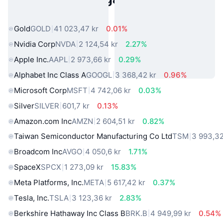
verkliga världen
Gold
GOLD
41 023,47 kr
0.01%
Nvidia Corp
NVDA
2 124,54 kr
2.27%
Apple Inc.
AAPL
2 973,66 kr
0.29%
Alphabet Inc Class A
GOOGL
3 368,42 kr
0.96%
Microsoft Corp
MSFT
4 742,06 kr
0.03%
Silver
SILVER
601,7 kr
0.13%
Amazon.com Inc
AMZN
2 604,51 kr
0.82%
Taiwan Semiconductor Manufacturing Co Ltd
TSM
3 993,32
Broadcom Inc
AVGO
4 050,6 kr
1.71%
SpaceX
SPCX
1 273,09 kr
15.83%
Meta Platforms, Inc.
META
5 617,42 kr
0.37%
Tesla, Inc.
TSLA
3 123,36 kr
2.83%
Berkshire Hathaway Inc Class B
BRK.B
4 949,99 kr
0.54%