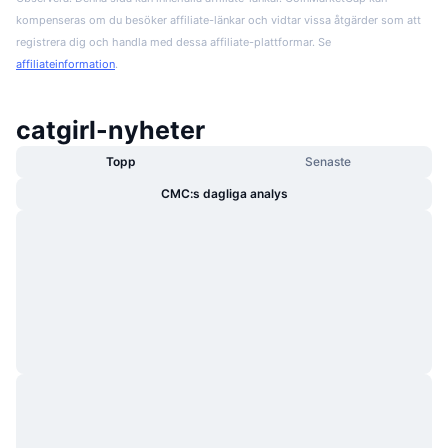
kompenseras om du besöker affiliate-länkar och vidtar vissa åtgärder som att
registrera dig och handla med dessa affiliate-plattformar. Se
affiliateinformation
.
catgirl-nyheter
Topp
Senaste
CMC:s dagliga analys