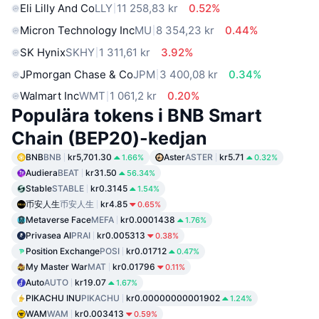
Eli Lilly And Co
LLY
11 258,83 kr
0.52%
Micron Technology Inc
MU
8 354,23 kr
0.44%
SK Hynix
SKHY
1 311,61 kr
3.92%
JPmorgan Chase & Co
JPM
3 400,08 kr
0.34%
Walmart Inc
WMT
1 061,2 kr
0.20%
Populära tokens i BNB Smart
Chain (BEP20)-kedjan
BNB
BNB
kr5,701.30
Aster
ASTER
kr5.71
1.66%
0.32%
Audiera
BEAT
kr31.50
56.34%
Stable
STABLE
kr0.3145
1.54%
币安人生
币安人生
kr4.85
0.65%
Metaverse Face
MEFA
kr0.0001438
1.76%
Privasea AI
PRAI
kr0.005313
0.38%
Position Exchange
POSI
kr0.01712
0.47%
My Master War
MAT
kr0.01796
0.11%
Auto
AUTO
kr19.07
1.67%
PIKACHU INU
PIKACHU
kr0.00000000001902
1.24%
WAM
WAM
kr0.003413
0.59%