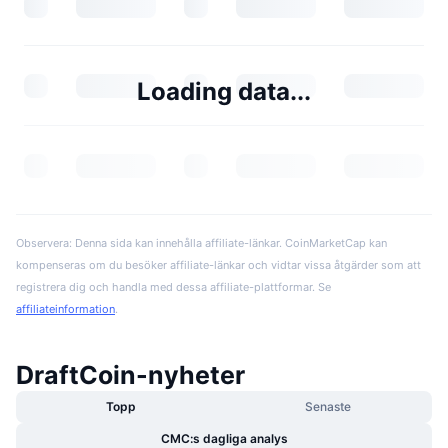
Loading data...
Observera: Denna sida kan innehålla affiliate-länkar. CoinMarketCap kan
kompenseras om du besöker affiliate-länkar och vidtar vissa åtgärder som att
registrera dig och handla med dessa affiliate-plattformar. Se
affiliateinformation
.
DraftCoin-nyheter
Topp
Senaste
CMC:s dagliga analys