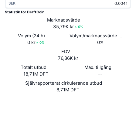
SEK
Trendande
Krypto-ETF:er
Skola
CMC MCP
Statistik för DraftCoin
Nytt
Marknadsvärde
Bitcoin ETF:er
x402
Nyheter
35,79K kr
0%
Krypto
Ethereum ETF:er
Volym (24 h)
Volym/marknadsvärde (24h)
Akademi
0 kr
0%
0%
Politik
FDV
Teknisk analys
Analys
76,86K kr
Sport
Totalt utbud
Max. tillgång
RSI
Videor
18,71M DFT
--
Finans
MACD
Självrapporterat cirkulerande utbud
Ordlista
8,71M DFT
Teknik
Webbplats
Website
Whitepaper
Derivat
Kampanjer
Sociala medier
NFT
2.7
Översikt
Betyg (CertiK)
Airdrops
Audits
Övergripande NFT-statistik
Likvidationer
Diamantbelöningar
Explorers
explorer.btcdraft.com