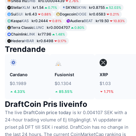
Shiba Inu
SHIB
kr0.00004439
2.76%
Stellar
XLM
kr1.54
SKYAI
SKYAI
kr0.8755
0.71%
52.03%
Sui
SUI
kr6.43
Dogecoin
DOGE
kr0.6583
0.88%
0.21%
Kaspa
KAS
kr0.2444
Audiera
BEAT
kr19.50
0.81%
10.83%
Terra Classic
LUNC
kr0.0004707
0.80%
Chainlink
LINK
kr77.96
1.48%
Hedera
HBAR
kr0.6498
0.17%
Trendande
Cardano
Fusionist
XRP
$0.1989
$0.1304
$1.03
4.33%
85.55%
1.71%
DraftCoin Pris liveinfo
The live
DraftCoin price today
is kr 0.004107 SEK with a
24-hour trading volume of Ej tillgängligt.
Vi uppdaterar
priset på DFT till SEK i realtid.
DraftCoin has no change in
the last 24 hours.
The current CoinMarketCap ranking is