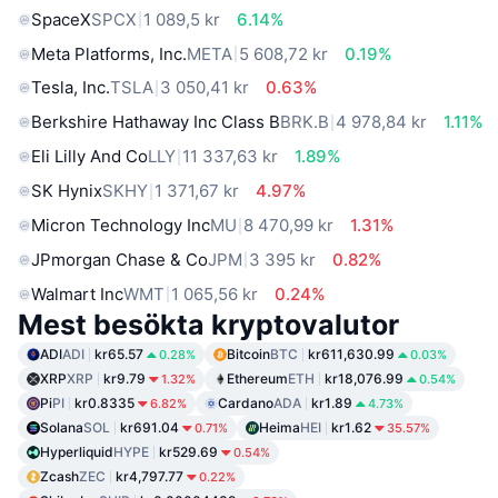
SpaceX
SPCX
1 089,5 kr
6.14%
Meta Platforms, Inc.
META
5 608,72 kr
0.19%
Tesla, Inc.
TSLA
3 050,41 kr
0.63%
Berkshire Hathaway Inc Class B
BRK.B
4 978,84 kr
1.11%
Eli Lilly And Co
LLY
11 337,63 kr
1.89%
SK Hynix
SKHY
1 371,67 kr
4.97%
Micron Technology Inc
MU
8 470,99 kr
1.31%
JPmorgan Chase & Co
JPM
3 395 kr
0.82%
Walmart Inc
WMT
1 065,56 kr
0.24%
Mest besökta kryptovalutor
ADI
ADI
kr65.57
Bitcoin
BTC
kr611,630.99
0.28%
0.03%
XRP
XRP
kr9.79
Ethereum
ETH
kr18,076.99
1.32%
0.54%
Pi
PI
kr0.8335
Cardano
ADA
kr1.89
6.82%
4.73%
Solana
SOL
kr691.04
Heima
HEI
kr1.62
0.71%
35.57%
Hyperliquid
HYPE
kr529.69
0.54%
Zcash
ZEC
kr4,797.77
0.22%