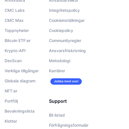
Annonsera
Användarvillkor
CMC Labs
Integritetspolicy
CMC Max
Cookieinställningar
Toppnyheter
Cookiepolicy
Bitcoin ETF:er
Communityregler
Krypto-API
Ansvarsfriskrivning
DexScan
Metodologi
Verkliga tillgångar
Karriärer
Globala diagram
Jobba med oss!
NFT:er
Support
Portfölj
Bevakningslista
Bli listad
Klotter
Förfrågningsformulär