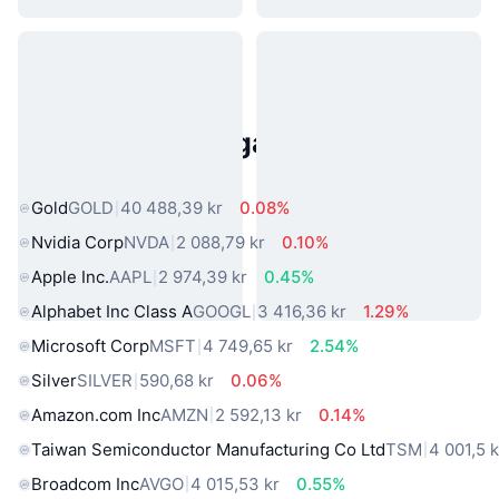
Populära tillgångar från den
verkliga världen
Gold
GOLD
40 488,39 kr
0.08%
Nvidia Corp
NVDA
2 088,79 kr
0.10%
Apple Inc.
AAPL
2 974,39 kr
0.45%
Alphabet Inc Class A
GOOGL
3 416,36 kr
1.29%
Microsoft Corp
MSFT
4 749,65 kr
2.54%
Silver
SILVER
590,68 kr
0.06%
Amazon.com Inc
AMZN
2 592,13 kr
0.14%
Taiwan Semiconductor Manufacturing Co Ltd
TSM
4 001,5 k
Broadcom Inc
AVGO
4 015,53 kr
0.55%