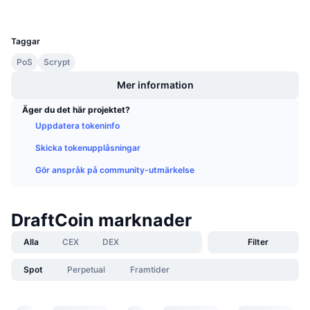
Kommande försäljningar
UCID
Finansieringsräntor
1120
Lär dig och tjäna
Taggar
PoS
Scrypt
Kalendrar
Mer information
ICO-kalender
Äger du det här projektet?
Uppdatera tokeninfo
Händelsekalender
Skicka tokenupplåsningar
Gör anspråk på community-utmärkelse
DraftCoin marknader
Alla
CEX
DEX
Filter
Spot
Perpetual
Framtider