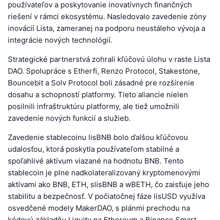
používateľov a poskytovanie inovatívnych finančných
riešení v rámci ekosystému. Nasledovalo zavedenie zóny
inovácií Lista, zameranej na podporu neustáleho vývoja a
integrácie nových technológií.
Strategické partnerstvá zohrali kľúčovú úlohu v raste Lista
DAO. Spolupráce s Etherfi, Renzo Protocol, Stakestone,
Bouncebit a Solv Protocol boli zásadné pre rozšírenie
dosahu a schopností platformy. Tieto aliancie nielen
posilnili infraštruktúru platformy, ale tiež umožnili
zavedenie nových funkcií a služieb.
Zavedenie stablecoinu lisBNB bolo ďalšou kľúčovou
udalosťou, ktorá poskytla používateľom stabilné a
spoľahlivé aktívum viazané na hodnotu BNB. Tento
stablecoin je plne nadkolateralizovaný kryptomenovými
aktívami ako BNB, ETH, slisBNB a wBETH, čo zaisťuje jeho
stabilitu a bezpečnosť. V počiatočnej fáze lisUSD využíva
osvedčené modely MakerDAO, s plánmi prechodu na
kódovú základňu Liquity na Ethereum a Binance Smart