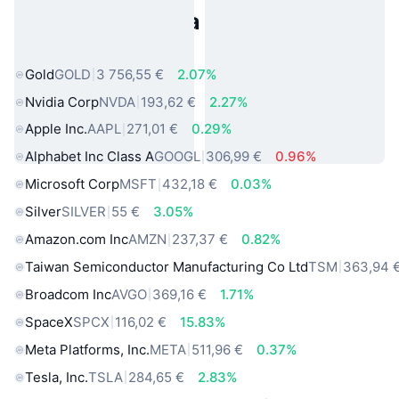
Populárne aktíva z reálneho
sveta
Gold
GOLD
3 756,55 €
2.07%
Nvidia Corp
NVDA
193,62 €
2.27%
Apple Inc.
AAPL
271,01 €
0.29%
Alphabet Inc Class A
GOOGL
306,99 €
0.96%
Microsoft Corp
MSFT
432,18 €
0.03%
Silver
SILVER
55 €
3.05%
Amazon.com Inc
AMZN
237,37 €
0.82%
Taiwan Semiconductor Manufacturing Co Ltd
TSM
363,94 
Broadcom Inc
AVGO
369,16 €
1.71%
SpaceX
SPCX
116,02 €
15.83%
Meta Platforms, Inc.
META
511,96 €
0.37%
Tesla, Inc.
TSLA
284,65 €
2.83%