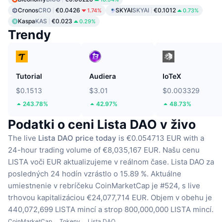
Cronos
CRO
€0.0426
SKYAI
SKYAI
€0.1012
1.74%
0.73%
Kaspa
KAS
€0.023
0.29%
Trendy
Tutorial
Audiera
IoTeX
$0.1513
$3.01
$0.003329
243.78%
42.97%
48.73%
Podatki o ceni Lista DAO v živo
The live
Lista DAO price today
is €0.054713 EUR with a
24-hour trading volume of €8,035,167 EUR.
Našu cenu
LISTA voči EUR aktualizujeme v reálnom čase.
Lista DAO za
posledných 24 hodín vzrástlo o 15.89 %.
Aktuálne
umiestnenie v rebríčeku CoinMarketCap je #524, s live
trhovou kapitalizáciou €24,077,714 EUR.
Objem v obehu je
440,072,699 LISTA mincí
a strop 800,000,000 LISTA mincí.
CoinMarketCap
Tokeny
Lista DAO