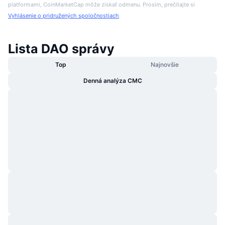
platformami, CoinMarketCap môže získať odmenu. Prosím, prečítajte si
Vyhlásenie o pridružených spoločnostiach
.
Lista DAO správy
Top
Najnovšie
Denná analýza CMC