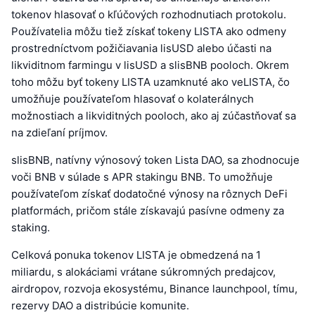
tokenov hlasovať o kľúčových rozhodnutiach protokolu.
Používatelia môžu tiež získať tokeny LISTA ako odmeny
prostredníctvom požičiavania lisUSD alebo účasti na
likviditnom farmingu v lisUSD a slisBNB pooloch. Okrem
toho môžu byť tokeny LISTA uzamknuté ako veLISTA, čo
umožňuje používateľom hlasovať o kolaterálnych
možnostiach a likviditných pooloch, ako aj zúčastňovať sa
na zdieľaní príjmov.
slisBNB, natívny výnosový token Lista DAO, sa zhodnocuje
voči BNB v súlade s APR stakingu BNB. To umožňuje
používateľom získať dodatočné výnosy na rôznych DeFi
platformách, pričom stále získavajú pasívne odmeny za
staking.
Celková ponuka tokenov LISTA je obmedzená na 1
miliardu, s alokáciami vrátane súkromných predajcov,
airdropov, rozvoja ekosystému, Binance launchpool, tímu,
rezervy DAO a distribúcie komunite.