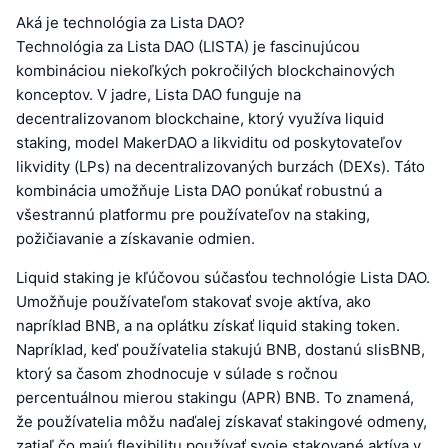
Aká je technológia za Lista DAO?
Technológia za Lista DAO (LISTA) je fascinujúcou
kombináciou niekoľkých pokročilých blockchainových
konceptov. V jadre, Lista DAO funguje na
decentralizovanom blockchaine, ktorý využíva liquid
staking, model MakerDAO a likviditu od poskytovateľov
likvidity (LPs) na decentralizovaných burzách (DEXs). Táto
kombinácia umožňuje Lista DAO ponúkať robustnú a
všestrannú platformu pre používateľov na staking,
požičiavanie a získavanie odmien.
Liquid staking je kľúčovou súčasťou technológie Lista DAO.
Umožňuje používateľom stakovať svoje aktíva, ako
napríklad BNB, a na oplátku získať liquid staking token.
Napríklad, keď používatelia stakujú BNB, dostanú slisBNB,
ktorý sa časom zhodnocuje v súlade s ročnou
percentuálnou mierou stakingu (APR) BNB. To znamená,
že používatelia môžu naďalej získavať stakingové odmeny,
zatiaľ čo majú flexibilitu používať svoje stakované aktíva v