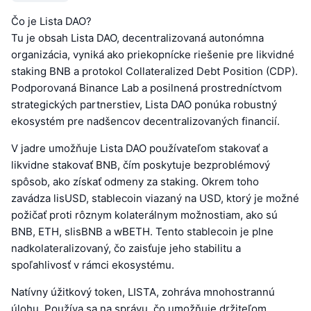
Čo je Lista DAO?
Tu je obsah Lista DAO, decentralizovaná autonómna
organizácia, vyniká ako priekopnícke riešenie pre likvidné
staking BNB a protokol Collateralized Debt Position (CDP).
Podporovaná Binance Lab a posilnená prostredníctvom
strategických partnerstiev, Lista DAO ponúka robustný
ekosystém pre nadšencov decentralizovaných financií.
V jadre umožňuje Lista DAO používateľom stakovať a
likvidne stakovať BNB, čím poskytuje bezproblémový
spôsob, ako získať odmeny za staking. Okrem toho
zavádza lisUSD, stablecoin viazaný na USD, ktorý je možné
požičať proti rôznym kolaterálnym možnostiam, ako sú
BNB, ETH, slisBNB a wBETH. Tento stablecoin je plne
nadkolateralizovaný, čo zaisťuje jeho stabilitu a
spoľahlivosť v rámci ekosystému.
Natívny úžitkový token, LISTA, zohráva mnohostrannú
úlohu. Používa sa na správu, čo umožňuje držiteľom