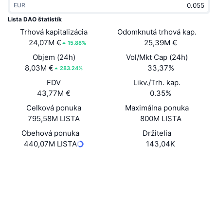
EUR
Trendy
Krypto ETF
Zistite
CMC MCP
Lista DAO štatistík
Trhová kapitalizácia
Nové
Odomknutá trhová kap.
Bitcoin ETF
x402
Noviny
24,07M €
25,39M €
15.88%
Krypto
Ethereum ETF
Objem (24h)
Vol/Mkt Cap (24h)
Akadémia
8,03M €
33,37%
283.24%
Politika
FDV
Likv./Trh. kap.
Technická analýza
Preskúmať
43,77M €
0.35%
Šport
Celková ponuka
Maximálna ponuka
RSI
Videá
795,58M LISTA
800M LISTA
Financie
MACD
Obehová ponuka
Držitelia
Glosár
440,07M LISTA
143,04K
Technológia
Web
Website
Whitepaper
Deriváty
Kampane
NFT
Sociálne siete
Prehľad
Výsadky
Celkové štatistiky NFT
0xFceB...9EdC46
Kontraktné
Likvidácie
Diamantové odmeny