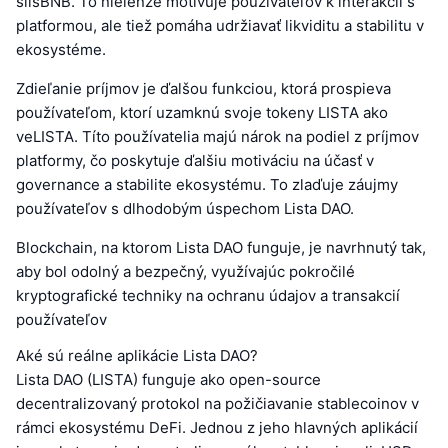
slisBNB. To nielenže motivuje používateľov k interakcii s
platformou, ale tiež pomáha udržiavať likviditu a stabilitu v
ekosystéme.
Zdieľanie príjmov je ďalšou funkciou, ktorá prospieva
používateľom, ktorí uzamknú svoje tokeny LISTA ako
veLISTA. Títo používatelia majú nárok na podiel z príjmov
platformy, čo poskytuje ďalšiu motiváciu na účasť v
governance a stabilite ekosystému. To zlaďuje záujmy
používateľov s dlhodobým úspechom Lista DAO.
Blockchain, na ktorom Lista DAO funguje, je navrhnutý tak,
aby bol odolný a bezpečný, využívajúc pokročilé
kryptografické techniky na ochranu údajov a transakcií
používateľov
Aké sú reálne aplikácie Lista DAO?
Lista DAO (LISTA) funguje ako open-source
decentralizovaný protokol na požičiavanie stablecoinov v
rámci ekosystému DeFi. Jednou z jeho hlavných aplikácií