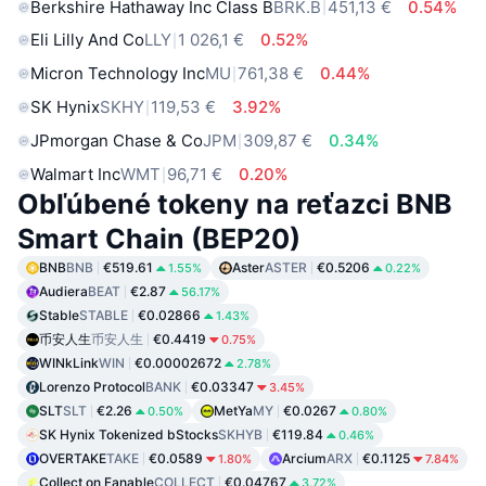
Berkshire Hathaway Inc Class B
BRK.B
451,13 €
0.54%
Eli Lilly And Co
LLY
1 026,1 €
0.52%
Micron Technology Inc
MU
761,38 €
0.44%
SK Hynix
SKHY
119,53 €
3.92%
JPmorgan Chase & Co
JPM
309,87 €
0.34%
Walmart Inc
WMT
96,71 €
0.20%
Obľúbené tokeny na reťazci BNB
Smart Chain (BEP20)
BNB
BNB
€519.61
Aster
ASTER
€0.5206
1.55%
0.22%
Audiera
BEAT
€2.87
56.17%
Stable
STABLE
€0.02866
1.43%
币安人生
币安人生
€0.4419
0.75%
WINkLink
WIN
€0.00002672
2.78%
Lorenzo Protocol
BANK
€0.03347
3.45%
SLT
SLT
€2.26
MetYa
MY
€0.0267
0.50%
0.80%
SK Hynix Tokenized bStocks
SKHYB
€119.84
0.46%
OVERTAKE
TAKE
€0.0589
Arcium
ARX
€0.1125
1.80%
7.84%
Collect on Fanable
COLLECT
€0.04767
3.72%