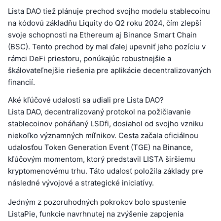
Lista DAO tiež plánuje prechod svojho modelu stablecoinu
na kódovú základňu Liquity do Q2 roku 2024, čím zlepší
svoje schopnosti na Ethereum aj Binance Smart Chain
(BSC). Tento prechod by mal ďalej upevniť jeho pozíciu v
rámci DeFi priestoru, ponúkajúc robustnejšie a
škálovateľnejšie riešenia pre aplikácie decentralizovaných
financií.
Aké kľúčové udalosti sa udiali pre Lista DAO?
Lista DAO, decentralizovaný protokol na požičiavanie
stablecoinov poháňaný LSDfi, dosiahol od svojho vzniku
niekoľko významných míľnikov. Cesta začala oficiálnou
udalosťou Token Generation Event (TGE) na Binance,
kľúčovým momentom, ktorý predstavil LISTA širšiemu
kryptomenovému trhu. Táto udalosť položila základy pre
následné vývojové a strategické iniciatívy.
Jedným z pozoruhodných pokrokov bolo spustenie
ListaPie, funkcie navrhnutej na zvýšenie zapojenia