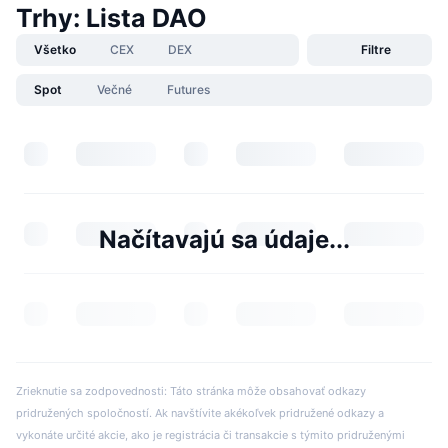
Trhy: Lista DAO
Všetko
CEX
DEX
Filtre
Spot
Večné
Futures
Načítavajú sa údaje...
Zrieknutie sa zodpovednosti: Táto stránka môže obsahovať odkazy
pridružených spoločností. Ak navštívite akékoľvek pridružené odkazy a
vykonáte určité akcie, ako je registrácia či transakcie s týmito pridruženými