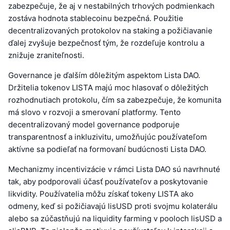
zabezpečuje, že aj v nestabilných trhových podmienkach
zostáva hodnota stablecoinu bezpečná. Použitie
decentralizovaných protokolov na staking a požičiavanie
ďalej zvyšuje bezpečnosť tým, že rozdeľuje kontrolu a
znižuje zraniteľnosti.
Governance je ďalším dôležitým aspektom Lista DAO.
Držitelia tokenov LISTA majú moc hlasovať o dôležitých
rozhodnutiach protokolu, čím sa zabezpečuje, že komunita
má slovo v rozvoji a smerovaní platformy. Tento
decentralizovaný model governance podporuje
transparentnosť a inkluzivitu, umožňujúc používateľom
aktívne sa podieľať na formovaní budúcnosti Lista DAO.
Mechanizmy incentivizácie v rámci Lista DAO sú navrhnuté
tak, aby podporovali účasť používateľov a poskytovanie
likvidity. Používatelia môžu získať tokeny LISTA ako
odmeny, keď si požičiavajú lisUSD proti svojmu kolaterálu
alebo sa zúčastňujú na liquidity farming v pooloch lisUSD a