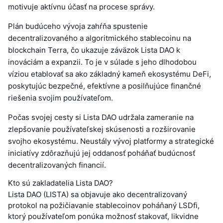
motivuje aktívnu účasť na procese správy.
Plán budúceho vývoja zahŕňa spustenie
decentralizovaného a algoritmického stablecoinu na
blockchain Terra, čo ukazuje záväzok Lista DAO k
inováciám a expanzii. To je v súlade s jeho dlhodobou
víziou etablovať sa ako základný kameň ekosystému DeFi,
poskytujúc bezpečné, efektívne a posilňujúce finančné
riešenia svojim používateľom.
Počas svojej cesty si Lista DAO udržala zameranie na
zlepšovanie používateľskej skúsenosti a rozširovanie
svojho ekosystému. Neustály vývoj platformy a strategické
iniciatívy zdôrazňujú jej oddanosť poháňať budúcnosť
decentralizovaných financií.
Kto sú zakladatelia Lista DAO?
Lista DAO (LISTA) sa objavuje ako decentralizovaný
protokol na požičiavanie stablecoinov poháňaný LSDfi,
ktorý používateľom ponúka možnosť stakovať, likvidne