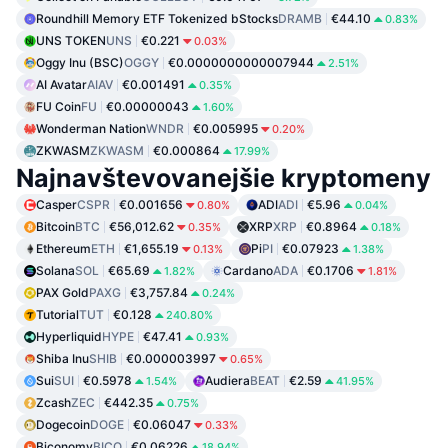
Roundhill Memory ETF Tokenized bStocks
DRAMB
€44.10
0.83%
UNS TOKEN
UNS
€0.221
0.03%
Oggy Inu (BSC)
OGGY
€0.0000000000007944
2.51%
AI Avatar
AIAV
€0.001491
0.35%
FU Coin
FU
€0.00000043
1.60%
Wonderman Nation
WNDR
€0.005995
0.20%
ZKWASM
ZKWASM
€0.000864
17.99%
Najnavštevovanejšie kryptomeny
Casper
CSPR
€0.001656
ADI
ADI
€5.96
0.80%
0.04%
Bitcoin
BTC
€56,012.62
XRP
XRP
€0.8964
0.35%
0.18%
Ethereum
ETH
€1,655.19
Pi
PI
€0.07923
0.13%
1.38%
Solana
SOL
€65.69
Cardano
ADA
€0.1706
1.82%
1.81%
PAX Gold
PAXG
€3,757.84
0.24%
Tutorial
TUT
€0.128
240.80%
Hyperliquid
HYPE
€47.41
0.93%
Shiba Inu
SHIB
€0.000003997
0.65%
Sui
SUI
€0.5978
Audiera
BEAT
€2.59
1.54%
41.95%
Zcash
ZEC
€442.35
0.75%
Dogecoin
DOGE
€0.06047
0.33%
Biconomy
BICO
€0.06226
18.94%