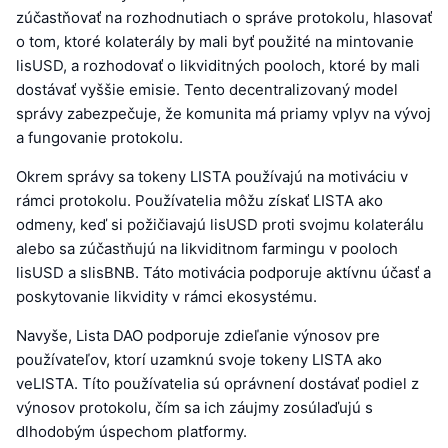
zúčastňovať na rozhodnutiach o správe protokolu, hlasovať
o tom, ktoré kolaterály by mali byť použité na mintovanie
lisUSD, a rozhodovať o likviditných pooloch, ktoré by mali
dostávať vyššie emisie. Tento decentralizovaný model
správy zabezpečuje, že komunita má priamy vplyv na vývoj
a fungovanie protokolu.
Okrem správy sa tokeny LISTA používajú na motiváciu v
rámci protokolu. Používatelia môžu získať LISTA ako
odmeny, keď si požičiavajú lisUSD proti svojmu kolaterálu
alebo sa zúčastňujú na likviditnom farmingu v pooloch
lisUSD a slisBNB. Táto motivácia podporuje aktívnu účasť a
poskytovanie likvidity v rámci ekosystému.
Navyše, Lista DAO podporuje zdieľanie výnosov pre
používateľov, ktorí uzamknú svoje tokeny LISTA ako
veLISTA. Títo používatelia sú oprávnení dostávať podiel z
výnosov protokolu, čím sa ich záujmy zosúlaďujú s
dlhodobým úspechom platformy.