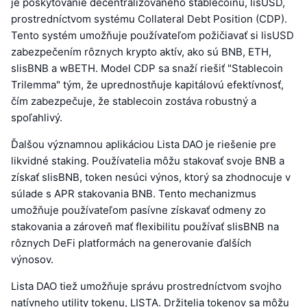
je poskytovanie decentralizovaného stablecoinu, lisUSD,
prostredníctvom systému Collateral Debt Position (CDP).
Tento systém umožňuje používateľom požičiavať si lisUSD
zabezpečením rôznych krypto aktív, ako sú BNB, ETH,
slisBNB a wBETH. Model CDP sa snaží riešiť "Stablecoin
Trilemma" tým, že uprednostňuje kapitálovú efektívnosť,
čím zabezpečuje, že stablecoin zostáva robustný a
spoľahlivý.
Ďalšou významnou aplikáciou Lista DAO je riešenie pre
likvidné staking. Používatelia môžu stakovať svoje BNB a
získať slisBNB, token nesúci výnos, ktorý sa zhodnocuje v
súlade s APR stakovania BNB. Tento mechanizmus
umožňuje používateľom pasívne získavať odmeny zo
stakovania a zároveň mať flexibilitu používať slisBNB na
rôznych DeFi platformách na generovanie ďalších
výnosov.
Lista DAO tiež umožňuje správu prostredníctvom svojho
natívneho utility tokenu, LISTA. Držitelia tokenov sa môžu