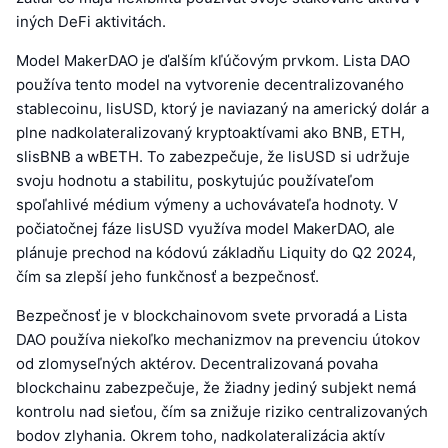
iných DeFi aktivitách.
Model MakerDAO je ďalším kľúčovým prvkom. Lista DAO
používa tento model na vytvorenie decentralizovaného
stablecoinu, lisUSD, ktorý je naviazaný na americký dolár a
plne nadkolateralizovaný kryptoaktívami ako BNB, ETH,
slisBNB a wBETH. To zabezpečuje, že lisUSD si udržuje
svoju hodnotu a stabilitu, poskytujúc používateľom
spoľahlivé médium výmeny a uchovávateľa hodnoty. V
počiatočnej fáze lisUSD využíva model MakerDAO, ale
plánuje prechod na kódovú základňu Liquity do Q2 2024,
čím sa zlepší jeho funkčnosť a bezpečnosť.
Bezpečnosť je v blockchainovom svete prvoradá a Lista
DAO používa niekoľko mechanizmov na prevenciu útokov
od zlomyseľných aktérov. Decentralizovaná povaha
blockchainu zabezpečuje, že žiadny jediný subjekt nemá
kontrolu nad sieťou, čím sa znižuje riziko centralizovaných
bodov zlyhania. Okrem toho, nadkolateralizácia aktív