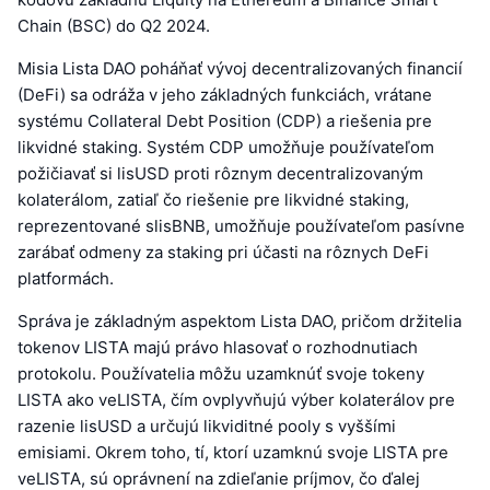
Chain (BSC) do Q2 2024.
Misia Lista DAO poháňať vývoj decentralizovaných financií
(DeFi) sa odráža v jeho základných funkciách, vrátane
systému Collateral Debt Position (CDP) a riešenia pre
likvidné staking. Systém CDP umožňuje používateľom
požičiavať si lisUSD proti rôznym decentralizovaným
kolaterálom, zatiaľ čo riešenie pre likvidné staking,
reprezentované slisBNB, umožňuje používateľom pasívne
zarábať odmeny za staking pri účasti na rôznych DeFi
platformách.
Správa je základným aspektom Lista DAO, pričom držitelia
tokenov LISTA majú právo hlasovať o rozhodnutiach
protokolu. Používatelia môžu uzamknúť svoje tokeny
LISTA ako veLISTA, čím ovplyvňujú výber kolaterálov pre
razenie lisUSD a určujú likviditné pooly s vyššími
emisiami. Okrem toho, tí, ktorí uzamknú svoje LISTA pre
veLISTA, sú oprávnení na zdieľanie príjmov, čo ďalej