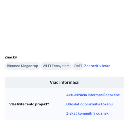
4.7
Nadchádzajúce predaje
Hodnotenie (CertiK)
Sadzby financovania
Učte sa a zarábajte
Audity
bscscan.com
Kalendáre
Prieskumníci
Peňaženky
Kalendár ICO
UCID
21533
Kalendár udalostí
Značky
Binance Megadrop
WLFI Ecosystem
DeFi
Zobraziť všetko
Boost
Viac informácií
Aktualizácia informácií o tokene
Odoslať odomknutia tokenu
Vlastníte tento projekt?
Získať komunitný odznak