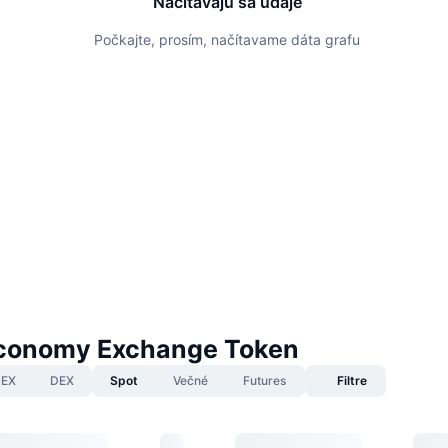
Načítavajú sa údaje
Počkajte, prosím, načítavame dáta grafu
iconomy Exchange Token
EX
DEX
Spot
Večné
Futures
Filtre