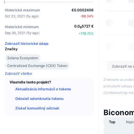
Historické maximum
€0.0002406
Oct 23, 2021
(
5y ago
)
-99.34
%
0.0
5727
€
Historické minimum
6
Sep 06, 2021
(
5y ago
)
+
178.72
%
Zobraziť historické údaje
Značky
Solana Ecosystem
Centralized Exchange (CEX) Token
Zobraziť na 
Zobraziť všetko
Zrieknutie sa zodp
Vlastníte tento projekt?
pridružené odkazy a
Aktualizácia informácií o tokene
CoinMarketCap môže
Odoslať odomknutia tokenu
Získať komunitný odznak
Biconom
Top
Najn