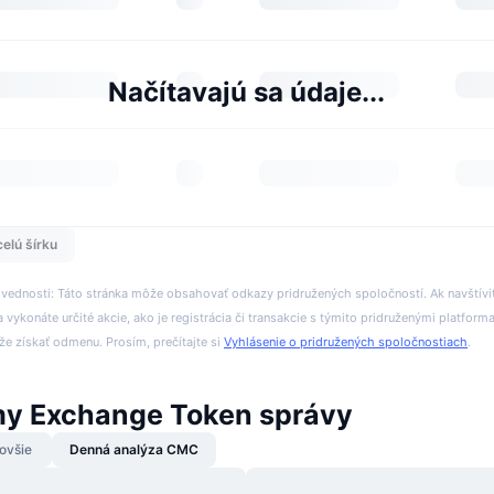
Načítavajú sa údaje...
celú šírku
ovednosti: Táto stránka môže obsahovať odkazy pridružených spoločností. Ak navštívi
 vykonáte určité akcie, ako je registrácia či transakcie s týmito pridruženými platform
 získať odmenu. Prosím, prečítajte si
Vyhlásenie o pridružených spoločnostiach
.
y Exchange Token správy
ovšie
Denná analýza CMC