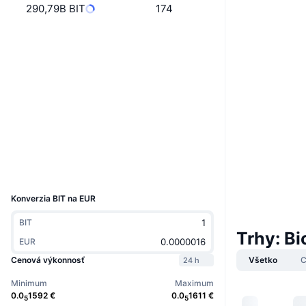
290,79B BIT
174
Web
Website
Whitepaper
Sociálne siete
Kontraktné
HjXw86...QQHZW8
3.7
Hodnotenie (CertiK)
Prieskumníci
solscan.io
Peňaženky
UCID
11500
Konverzia BIT na EUR
BIT
Trhy: B
EUR
Všetko
C
Cenová výkonnosť
24 h
Minimum
Maximum
0.0
1592
€
0.0
1611
€
5
5