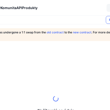
y
Komunita
API
Produkty
as undergone a 1:1 swap from the
old contract
to the
new contract
. For more de