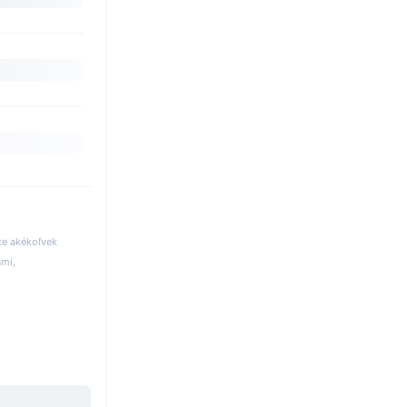
te akékoľvek
ami,