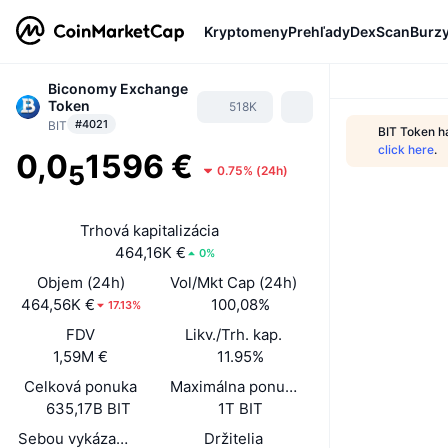
Kryptomeny
Prehľady
DexScan
Burz
Biconomy Exchange
Token
518K
#4021
BIT
BIT Token h
click here
.
0,0
1596 €
5
0.75%
(
24h
)
Trhová kapitalizácia
464,16K €
0%
Objem (24h)
Vol/Mkt Cap (24h)
464,56K €
100,08%
17.13%
FDV
Likv./Trh. kap.
1,59M €
11.95%
Celková ponuka
Maximálna ponuka
635,17B BIT
1T BIT
Sebou vykázaná obehová ponuka
Držitelia