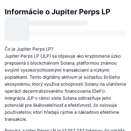
Informácie o Jupiter Perps LP
Čo je Jupiter Perps LP?
Jupiter Perps LP (JLP) sa objavuje ako kryptomena úzko
prepojená s blockchainom Solana, platformou známou
svojimi vysokorýchlostnými transakciami a nízkymi
poplatkami. Tento digitálny aktívum je súčasťou širšieho
ekosystému, ktorý využíva schopnosti Solany na uľahčenie
operácií decentralizovaného financovania (DeFi).
Integrácia JLP v rámci siete Solana zdôrazňuje jeho
potenciál pre škálovateľnosť a efektívnosť, čo oslovuje
používateľov, ktorí hľadajú rýchle a nákladovo efektívne
transakcie.
Ponuka Jupiter Perps LP je 14,012,242 tokenov, čo odráža