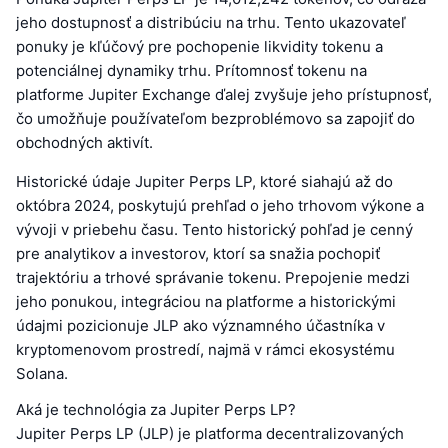
jeho dostupnosť a distribúciu na trhu. Tento ukazovateľ
ponuky je kľúčový pre pochopenie likvidity tokenu a
potenciálnej dynamiky trhu. Prítomnosť tokenu na
platforme Jupiter Exchange ďalej zvyšuje jeho prístupnosť,
čo umožňuje používateľom bezproblémovo sa zapojiť do
obchodných aktivít.
Historické údaje Jupiter Perps LP, ktoré siahajú až do
októbra 2024, poskytujú prehľad o jeho trhovom výkone a
vývoji v priebehu času. Tento historický pohľad je cenný
pre analytikov a investorov, ktorí sa snažia pochopiť
trajektóriu a trhové správanie tokenu. Prepojenie medzi
jeho ponukou, integráciou na platforme a historickými
údajmi pozicionuje JLP ako významného účastníka v
kryptomenovom prostredí, najmä v rámci ekosystému
Solana.
Aká je technológia za Jupiter Perps LP?
Jupiter Perps LP (JLP) je platforma decentralizovaných