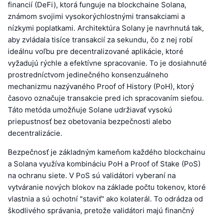
financií (DeFi), ktorá funguje na blockchaine Solana,
známom svojimi vysokorýchlostnými transakciami a
nízkymi poplatkami. Architektúra Solany je navrhnutá tak,
aby zvládala tisíce transakcií za sekundu, čo z nej robí
ideálnu voľbu pre decentralizované aplikácie, ktoré
vyžadujú rýchle a efektívne spracovanie. To je dosiahnuté
prostredníctvom jedinečného konsenzuálneho
mechanizmu nazývaného Proof of History (PoH), ktorý
časovo označuje transakcie pred ich spracovaním sieťou.
Táto metóda umožňuje Solane udržiavať vysokú
priepustnosť bez obetovania bezpečnosti alebo
decentralizácie.
Bezpečnosť je základným kameňom každého blockchainu
a Solana využíva kombináciu PoH a Proof of Stake (PoS)
na ochranu siete. V PoS sú validátori vyberaní na
vytváranie nových blokov na základe počtu tokenov, ktoré
vlastnia a sú ochotní "staviť" ako kolaterál. To odrádza od
škodlivého správania, pretože validátori majú finančný