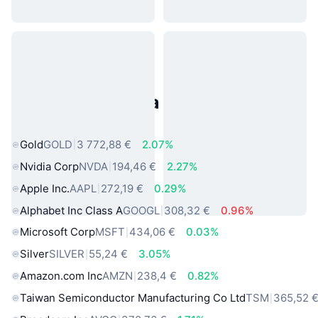
Populárne aktíva z reálneho
sveta
Gold
GOLD
3 772,88 €
2.07%
Nvidia Corp
NVDA
194,46 €
2.27%
Apple Inc.
AAPL
272,19 €
0.29%
Alphabet Inc Class A
GOOGL
308,32 €
0.96%
Microsoft Corp
MSFT
434,06 €
0.03%
Silver
SILVER
55,24 €
3.05%
Amazon.com Inc
AMZN
238,4 €
0.82%
Taiwan Semiconductor Manufacturing Co Ltd
TSM
365,52 