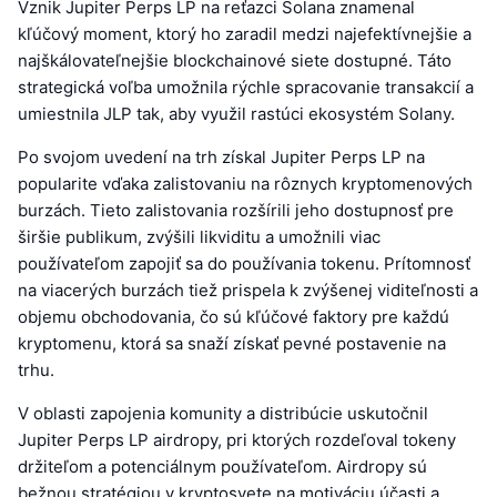
Vznik Jupiter Perps LP na reťazci Solana znamenal
kľúčový moment, ktorý ho zaradil medzi najefektívnejšie a
najškálovateľnejšie blockchainové siete dostupné. Táto
strategická voľba umožnila rýchle spracovanie transakcií a
umiestnila JLP tak, aby využil rastúci ekosystém Solany.
Po svojom uvedení na trh získal Jupiter Perps LP na
popularite vďaka zalistovaniu na rôznych kryptomenových
burzách. Tieto zalistovania rozšírili jeho dostupnosť pre
širšie publikum, zvýšili likviditu a umožnili viac
používateľom zapojiť sa do používania tokenu. Prítomnosť
na viacerých burzách tiež prispela k zvýšenej viditeľnosti a
objemu obchodovania, čo sú kľúčové faktory pre každú
kryptomenu, ktorá sa snaží získať pevné postavenie na
trhu.
V oblasti zapojenia komunity a distribúcie uskutočnil
Jupiter Perps LP airdropy, pri ktorých rozdeľoval tokeny
držiteľom a potenciálnym používateľom. Airdropy sú
bežnou stratégiou v kryptosvete na motiváciu účasti a