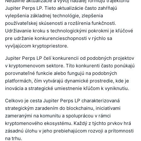
Nedávne aktualizácie a vývoj naďalej formujú trajektóriu
Jupiter Perps LP. Tieto aktualizácie často zahŕňajú
vylepšenia základnej technológie, zlepšenia
používateľskej skúsenosti a rozšírenia funkčnosti.
Udržiavanie kroku s technologickými pokrokmi je kľúčové
pre udržanie konkurencieschopnosti v rýchlo sa
vyvíjajúcom kryptopriestore.
Jupiter Perps LP čelí konkurencii od podobných projektov
v kryptomenovom sektore. Títo konkurenti často ponúkajú
porovnateľné funkcie alebo fungujú na podobných
platformách, čím vytvárajú dynamické prostredie, kde je
inovácia a strategické umiestnenie kľúčom k vyniknutiu.
Celkovo je cesta Jupiter Perps LP charakterizovaná
strategickým zaradením do blockchainu, iniciatívami
zameranými na komunitu a spoluprácou v rámci
kryptomenového ekosystému. Každý z týchto prvkov hrá
zásadnú úlohu v jeho prebiehajúcom rozvoji a prítomnosti
na trhu.