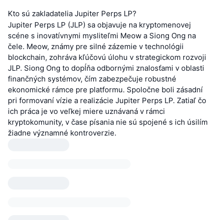
Kto sú zakladatelia Jupiter Perps LP?
Jupiter Perps LP (JLP) sa objavuje na kryptomenovej
scéne s inovatívnymi mysliteľmi Meow a Siong Ong na
čele. Meow, známy pre silné zázemie v technológii
blockchain, zohráva kľúčovú úlohu v strategickom rozvoji
JLP. Siong Ong to dopĺňa odbornými znalosťami v oblasti
finančných systémov, čím zabezpečuje robustné
ekonomické rámce pre platformu. Spoločne boli zásadní
pri formovaní vízie a realizácie Jupiter Perps LP. Zatiaľ čo
ich práca je vo veľkej miere uznávaná v rámci
kryptokomunity, v čase písania nie sú spojené s ich úsilím
žiadne významné kontroverzie.