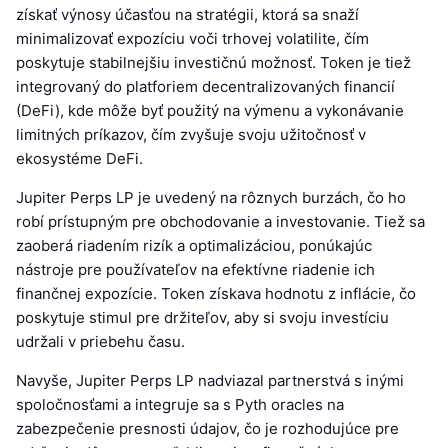
získať výnosy účasťou na stratégii, ktorá sa snaží
minimalizovať expozíciu voči trhovej volatilite, čím
poskytuje stabilnejšiu investičnú možnosť. Token je tiež
integrovaný do platforiem decentralizovaných financií
(DeFi), kde môže byť použitý na výmenu a vykonávanie
limitných príkazov, čím zvyšuje svoju užitočnosť v
ekosystéme DeFi.
Jupiter Perps LP je uvedený na rôznych burzách, čo ho
robí prístupným pre obchodovanie a investovanie. Tiež sa
zaoberá riadením rizík a optimalizáciou, ponúkajúc
nástroje pre používateľov na efektívne riadenie ich
finančnej expozície. Token získava hodnotu z inflácie, čo
poskytuje stimul pre držiteľov, aby si svoju investíciu
udržali v priebehu času.
Navyše, Jupiter Perps LP nadviazal partnerstvá s inými
spoločnosťami a integruje sa s Pyth oracles na
zabezpečenie presnosti údajov, čo je rozhodujúce pre