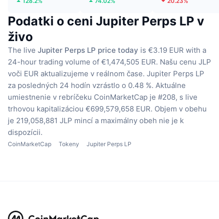
128.2%
74.02%
20.23%
Podatki o ceni Jupiter Perps LP v
živo
The live
Jupiter Perps LP price today
is €3.19 EUR with a
24-hour trading volume of €1,474,505 EUR.
Našu cenu JLP
voči EUR aktualizujeme v reálnom čase.
Jupiter Perps LP
za posledných 24 hodín vzrástlo o 0.48 %.
Aktuálne
umiestnenie v rebríčeku CoinMarketCap je #208, s live
trhovou kapitalizáciou €699,579,658 EUR.
Objem v obehu
je 219,058,881 JLP mincí
a maximálny obeh nie je k
dispozícii.
CoinMarketCap
Tokeny
Jupiter Perps LP