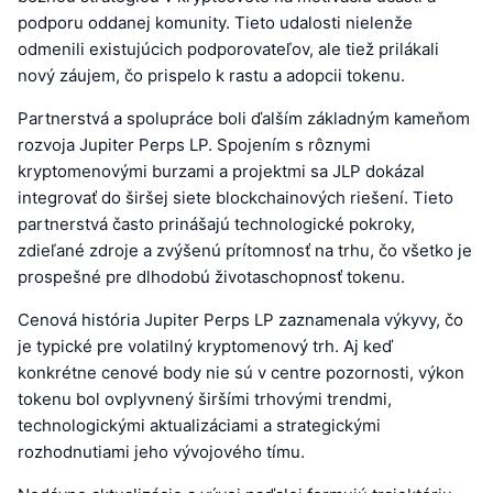
podporu oddanej komunity. Tieto udalosti nielenže
odmenili existujúcich podporovateľov, ale tiež prilákali
nový záujem, čo prispelo k rastu a adopcii tokenu.
Partnerstvá a spolupráce boli ďalším základným kameňom
rozvoja Jupiter Perps LP. Spojením s rôznymi
kryptomenovými burzami a projektmi sa JLP dokázal
integrovať do širšej siete blockchainových riešení. Tieto
partnerstvá často prinášajú technologické pokroky,
zdieľané zdroje a zvýšenú prítomnosť na trhu, čo všetko je
prospešné pre dlhodobú životaschopnosť tokenu.
Cenová história Jupiter Perps LP zaznamenala výkyvy, čo
je typické pre volatilný kryptomenový trh. Aj keď
konkrétne cenové body nie sú v centre pozornosti, výkon
tokenu bol ovplyvnený širšími trhovými trendmi,
technologickými aktualizáciami a strategickými
rozhodnutiami jeho vývojového tímu.