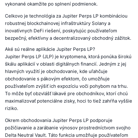
vykonané okamžite po splnení podmienok.
Celkovo je technológia za Jupiter Perps LP kombináciou
robustnej blockchainovej infraštruktúry Solany a
inovatívnych DeFi riešení, poskytujúc používateľom
bezpečný, efektívny a decentralizovaný obchodný zážitok.
Aké sú reálne aplikácie Jupiter Perps LP?
Jupiter Perps LP (JLP) je kryptomena, ktorá ponúka širokú
škálu aplikácií v oblasti digitálnych financií. Jedným z jej
hlavných využití je obchodovanie, kde uľahčuje
obchodovanie s pákovým efektom, čo umožňuje
používateľom zvýšiť ich expozíciu voči pohybom na trhu.
To môže byť obzvlášť lákavé pre obchodníkov, ktorí chcú
maximalizovať potenciálne zisky, hoci to tiež zahŕňa vyššie
riziko.
Okrem obchodovania Jupiter Perps LP podporuje
požičiavanie a zarábanie výnosov prostredníctvom svojho
Delta Neutral Vault. Táto funkcia umožňuje používateľom