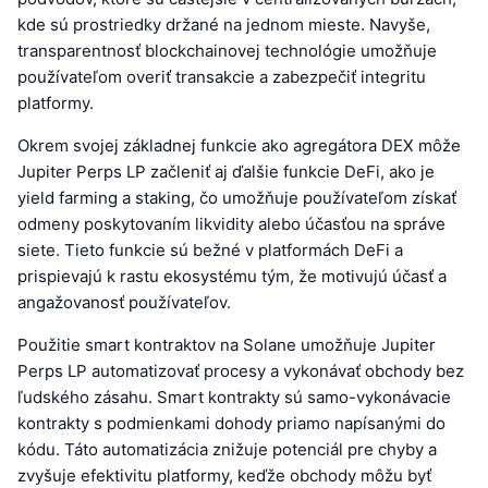
kde sú prostriedky držané na jednom mieste. Navyše,
transparentnosť blockchainovej technológie umožňuje
používateľom overiť transakcie a zabezpečiť integritu
platformy.
Okrem svojej základnej funkcie ako agregátora DEX môže
Jupiter Perps LP začleniť aj ďalšie funkcie DeFi, ako je
yield farming a staking, čo umožňuje používateľom získať
odmeny poskytovaním likvidity alebo účasťou na správe
siete. Tieto funkcie sú bežné v platformách DeFi a
prispievajú k rastu ekosystému tým, že motivujú účasť a
angažovanosť používateľov.
Použitie smart kontraktov na Solane umožňuje Jupiter
Perps LP automatizovať procesy a vykonávať obchody bez
ľudského zásahu. Smart kontrakty sú samo-vykonávacie
kontrakty s podmienkami dohody priamo napísanými do
kódu. Táto automatizácia znižuje potenciál pre chyby a
zvyšuje efektivitu platformy, keďže obchody môžu byť