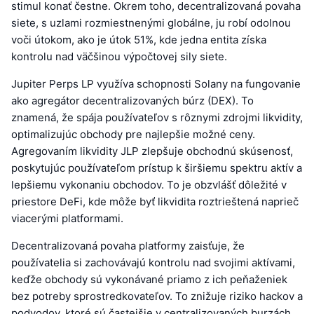
stimul konať čestne. Okrem toho, decentralizovaná povaha
siete, s uzlami rozmiestnenými globálne, ju robí odolnou
voči útokom, ako je útok 51%, kde jedna entita získa
kontrolu nad väčšinou výpočtovej sily siete.
Jupiter Perps LP využíva schopnosti Solany na fungovanie
ako agregátor decentralizovaných búrz (DEX). To
znamená, že spája používateľov s rôznymi zdrojmi likvidity,
optimalizujúc obchody pre najlepšie možné ceny.
Agregovaním likvidity JLP zlepšuje obchodnú skúsenosť,
poskytujúc používateľom prístup k širšiemu spektru aktív a
lepšiemu vykonaniu obchodov. To je obzvlášť dôležité v
priestore DeFi, kde môže byť likvidita roztrieštená naprieč
viacerými platformami.
Decentralizovaná povaha platformy zaisťuje, že
používatelia si zachovávajú kontrolu nad svojimi aktívami,
keďže obchody sú vykonávané priamo z ich peňaženiek
bez potreby sprostredkovateľov. To znižuje riziko hackov a
podvodov, ktoré sú častejšie v centralizovaných burzách,