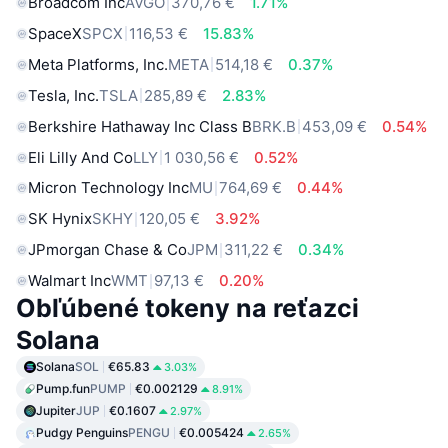
Broadcom Inc
AVGO
370,76 €
1.71%
SpaceX
SPCX
116,53 €
15.83%
Meta Platforms, Inc.
META
514,18 €
0.37%
Tesla, Inc.
TSLA
285,89 €
2.83%
Berkshire Hathaway Inc Class B
BRK.B
453,09 €
0.54%
Eli Lilly And Co
LLY
1 030,56 €
0.52%
Micron Technology Inc
MU
764,69 €
0.44%
SK Hynix
SKHY
120,05 €
3.92%
JPmorgan Chase & Co
JPM
311,22 €
0.34%
Walmart Inc
WMT
97,13 €
0.20%
Obľúbené tokeny na reťazci
Solana
Solana
SOL
€65.83
3.03%
Pump.fun
PUMP
€0.002129
8.91%
Jupiter
JUP
€0.1607
2.97%
Pudgy Penguins
PENGU
€0.005424
2.65%