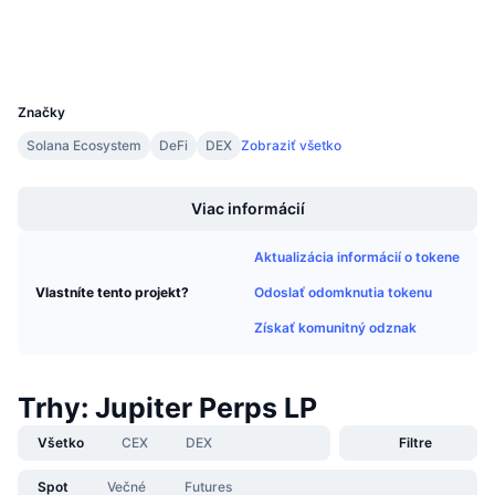
Nadchádzajúce predaje
Peňaženky
Sadzby financovania
Učte sa a zarábajte
UCID
28853
Kalendáre
Značky
Solana Ecosystem
DeFi
DEX
Zobraziť všetko
Kalendár ICO
Boost
Viac informácií
Kalendár udalostí
Aktualizácia informácií o tokene
Odoslať odomknutia tokenu
Vlastníte tento projekt?
Získať komunitný odznak
Trhy: Jupiter Perps LP
Všetko
CEX
DEX
Filtre
Spot
Večné
Futures