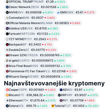
OFFICIAL TRUMP
TRUMP
€1.29
0.92%
Zebec Network
ZBCN
€0.001536
2.85%
AIVIVE
AVV
€0.008058
GMX
GMX
€5.61
0.85%
0.37%
Comedian
BAN
€0.0637
3.60%
Official Melania Meme
MELANIA
€0.06563
0.94%
Solstice USX
USX
€0.8705
0.38%
Fartcoin
FARTCOIN
€0.1132
3.23%
YZY MONEY
YZY
€0.2543
0.27%
Backpack
BP
€0.3402
4.73%
DoubleZero
2Z
€0.04775
0.23%
Stream SZN
STRSZN
€0.00008745
2.02%
el gato
ELGATO
€0.000008672
3.84%
Ibiza Final Boss
BOSS
€0.00009132
3.76%
Fluminense FC Fan Token
FLU
€0.02148
3.91%
Wizard Gang
WIZARD
€0.00008516
1.56%
Najnavštevovanejšie kryptomeny
Casper
CSPR
€0.001661
ADI
ADI
€5.97
2.92%
0.47%
Bitcoin
BTC
€56,588.22
XRP
XRP
€0.9027
0.49%
0.07%
Ethereum
ETH
€1,670.64
Pi
PI
€0.07759
0.47%
1.69%
Solana
SOL
€66.70
Tutorial
TUT
€0.1402
1.44%
131.33%