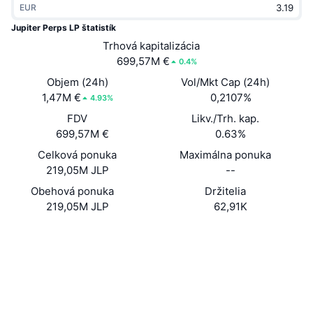
EUR
Trendy
Krypto ETF
Zistite
CMC MCP
Jupiter Perps LP štatistík
Nové
Trhová kapitalizácia
Bitcoin ETF
x402
Noviny
699,57M €
0.4%
Krypto
Ethereum ETF
Objem (24h)
Vol/Mkt Cap (24h)
Akadémia
1,47M €
0,2107%
4.93%
Politika
FDV
Likv./Trh. kap.
Technická analýza
Preskúmať
699,57M €
0.63%
Šport
Celková ponuka
Maximálna ponuka
RSI
Videá
219,05M JLP
--
Financie
MACD
Obehová ponuka
Držitelia
Glosár
219,05M JLP
62,91K
Technológia
Web
Website
Deriváty
Kampane
NFT
Sociálne siete
Prehľad
Výsadky
Kontraktné
27G8Mt...VJidD4
Celkové štatistiky NFT
Likvidácie
Diamantové odmeny
Prieskumníci
solscan.io