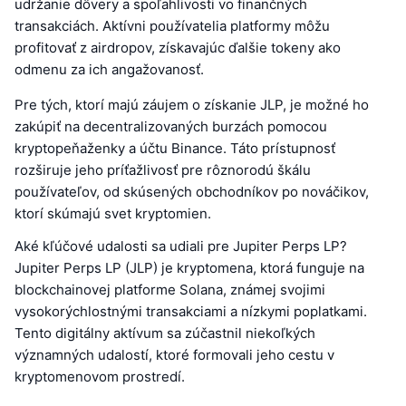
udržanie dôvery a spoľahlivosti vo finančných
transakciách. Aktívni používatelia platformy môžu
profitovať z airdropov, získavajúc ďalšie tokeny ako
odmenu za ich angažovanosť.
Pre tých, ktorí majú záujem o získanie JLP, je možné ho
zakúpiť na decentralizovaných burzách pomocou
kryptopeňaženky a účtu Binance. Táto prístupnosť
rozširuje jeho príťažlivosť pre rôznorodú škálu
používateľov, od skúsených obchodníkov po nováčikov,
ktorí skúmajú svet kryptomien.
Aké kľúčové udalosti sa udiali pre Jupiter Perps LP?
Jupiter Perps LP (JLP) je kryptomena, ktorá funguje na
blockchainovej platforme Solana, známej svojimi
vysokorýchlostnými transakciami a nízkymi poplatkami.
Tento digitálny aktívum sa zúčastnil niekoľkých
významných udalostí, ktoré formovali jeho cestu v
kryptomenovom prostredí.