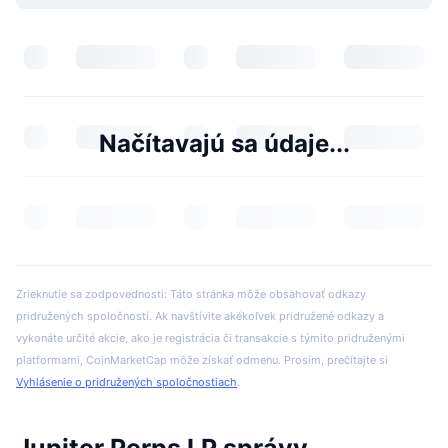
Načítavajú sa údaje...
Zrieknutie sa zodpovednosti: Táto stránka môže obsahovať odkazy
pridružených spoločností. Ak navštívite akékoľvek pridružené odkazy a
vykonáte určité akcie, ako je registrácia či transakcie s týmito pridruženými
platformami, CoinMarketCap môže získať odmenu. Prosím, prečítajte si
Vyhlásenie o pridružených spoločnostiach
.
Jupiter Perps LP správy