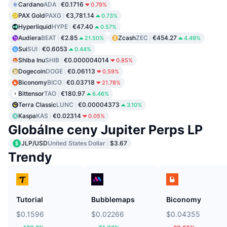
Cardano
ADA
€0.1716
0.79%
PAX Gold
PAXG
€3,781.14
0.73%
Hyperliquid
HYPE
€47.40
0.57%
Audiera
BEAT
€2.85
Zcash
ZEC
€454.27
21.50%
4.49%
Sui
SUI
€0.6053
0.44%
Shiba Inu
SHIB
€0.000004014
0.85%
Dogecoin
DOGE
€0.06113
0.59%
Biconomy
BICO
€0.03718
21.78%
Bittensor
TAO
€180.97
6.46%
Terra Classic
LUNC
€0.00004373
3.10%
Kaspa
KAS
€0.02314
0.05%
Globálne ceny Jupiter Perps LP
JLP/USD
United States Dollar
$3.67
Trendy
Tutorial
Bubblemaps
Biconomy
$0.1596
$0.02266
$0.04355