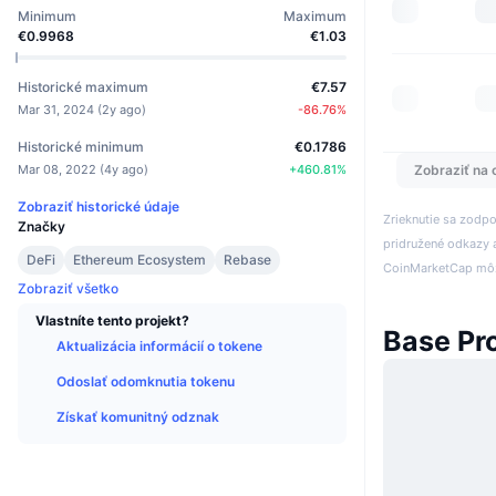
Minimum
Maximum
€0.9968
€1.03
Historické maximum
€7.57
Mar 31, 2024
(
2y ago
)
-86.76
%
Historické minimum
€0.1786
Mar 08, 2022
(
4y ago
)
+
460.81
%
Zobraziť na 
Zobraziť historické údaje
Zrieknutie sa zodp
Značky
pridružené odkazy a
DeFi
Ethereum Ecosystem
Rebase
CoinMarketCap môže
Zobraziť všetko
Vlastníte tento projekt?
Base Pr
Aktualizácia informácií o tokene
Odoslať odomknutia tokenu
Získať komunitný odznak