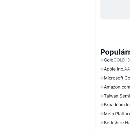
Populárn
Gold
GOLD
3
Apple Inc.
AA
Microsoft C
Amazon.com
Taiwan Semi
Broadcom In
Meta Platfor
Berkshire Ha