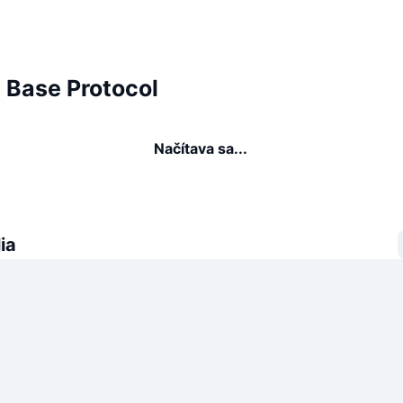
a Base Protocol
Načítava sa...
ia