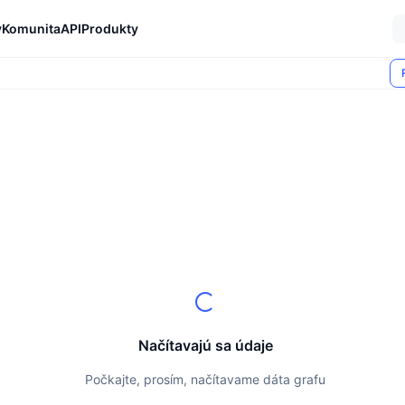
y
Komunita
API
Produkty
Načítavajú sa údaje
Počkajte, prosím, načítavame dáta grafu