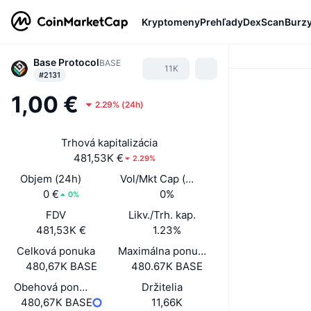
Kryptomeny
Prehľady
DexScan
Burz
Base Protocol
BASE
11K
#2131
1,00 €
2.29%
(
24h
)
Trhová kapitalizácia
481,53K €
2.29%
Objem (24h)
Vol/Mkt Cap (24h)
0 €
0%
0%
FDV
Likv./Trh. kap.
481,53K €
1.23%
Celková ponuka
Maximálna ponuka
480,67K BASE
480.67K BASE
Obehová ponuka
Držitelia
480,67K BASE
11,66K