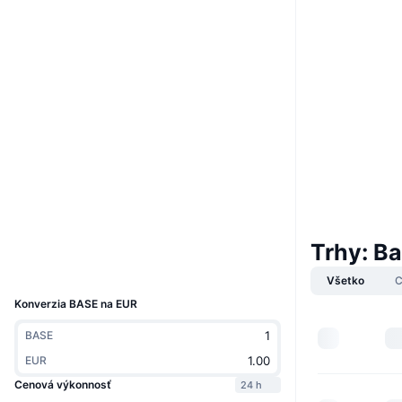
Web
Website
Sociálne siete
0x0715...f25fdc
Kontraktné
2.5
Hodnotenie (CertiK)
Audity
etherscan.io
Prieskumníci
Trhy: Ba
Peňaženky
UCID
7838
Všetko
C
Konverzia BASE na EUR
BASE
EUR
Cenová výkonnosť
24 h