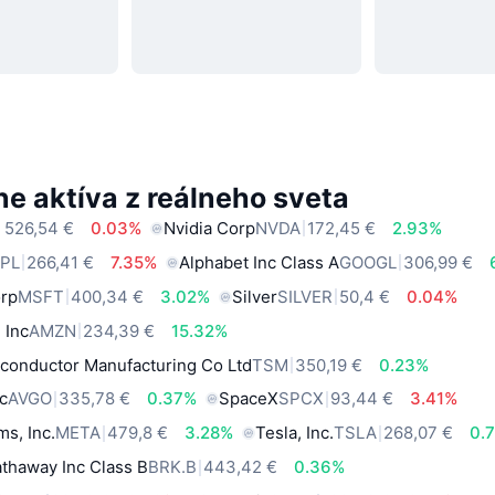
e aktíva z reálneho sveta
 526,54 €
0.03%
Nvidia Corp
NVDA
172,45 €
2.93%
PL
266,41 €
7.35%
Alphabet Inc Class A
GOOGL
306,99 €
orp
MSFT
400,34 €
3.02%
Silver
SILVER
50,4 €
0.04%
 Inc
AMZN
234,39 €
15.32%
conductor Manufacturing Co Ltd
TSM
350,19 €
0.23%
c
AVGO
335,78 €
0.37%
SpaceX
SPCX
93,44 €
3.41%
ms, Inc.
META
479,8 €
3.28%
Tesla, Inc.
TSLA
268,07 €
0.
thaway Inc Class B
BRK.B
443,42 €
0.36%