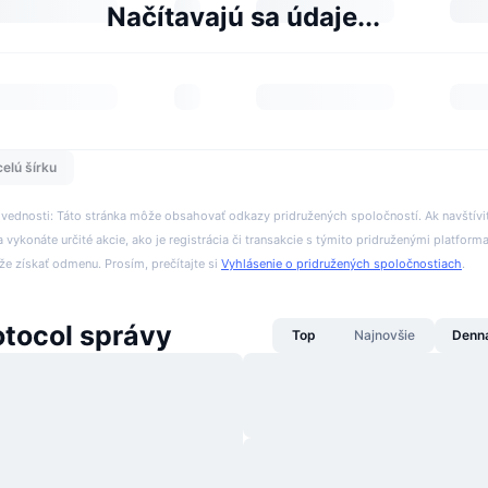
Načítavajú sa údaje...
celú šírku
ovednosti: Táto stránka môže obsahovať odkazy pridružených spoločností. Ak navštívi
 vykonáte určité akcie, ako je registrácia či transakcie s týmito pridruženými platform
 získať odmenu. Prosím, prečítajte si
Vyhlásenie o pridružených spoločnostiach
.
otocol správy
Top
Najnovšie
Denn