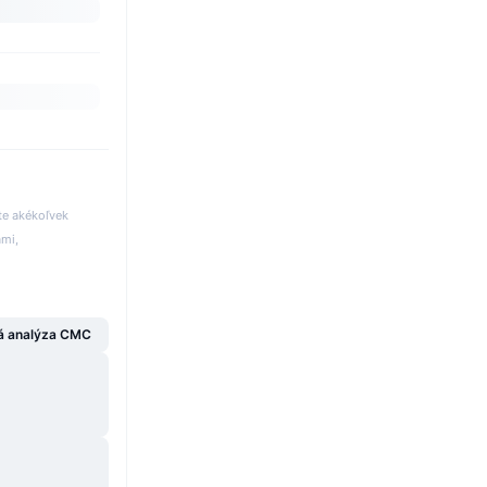
te akékoľvek
ami,
á analýza CMC