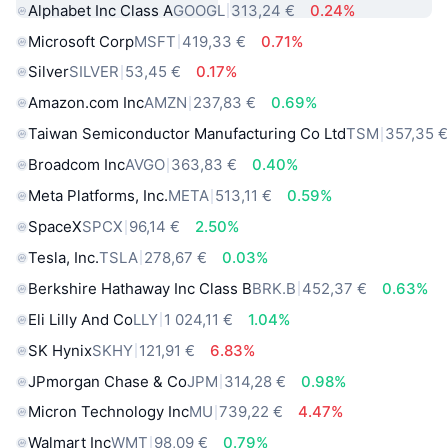
Alphabet Inc Class A
GOOGL
313,24 €
0.24%
Microsoft Corp
MSFT
419,33 €
0.71%
Silver
SILVER
53,45 €
0.17%
Amazon.com Inc
AMZN
237,83 €
0.69%
Taiwan Semiconductor Manufacturing Co Ltd
TSM
357,35 
Broadcom Inc
AVGO
363,83 €
0.40%
Meta Platforms, Inc.
META
513,11 €
0.59%
SpaceX
SPCX
96,14 €
2.50%
Tesla, Inc.
TSLA
278,67 €
0.03%
Berkshire Hathaway Inc Class B
BRK.B
452,37 €
0.63%
Eli Lilly And Co
LLY
1 024,11 €
1.04%
SK Hynix
SKHY
121,91 €
6.83%
JPmorgan Chase & Co
JPM
314,28 €
0.98%
Micron Technology Inc
MU
739,22 €
4.47%
Walmart Inc
WMT
98,09 €
0.79%