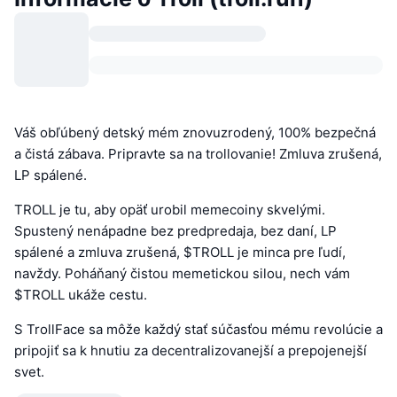
Váš obľúbený detský mém znovuzrodený, 100% bezpečná
a čistá zábava. Pripravte sa na trollovanie! Zmluva zrušená,
LP spálené.
TROLL je tu, aby opäť urobil memecoiny skvelými.
Spustený nenápadne bez predpredaja, bez daní, LP
spálené a zmluva zrušená, $TROLL je minca pre ľudí,
navždy. Poháňaný čistou memetickou silou, nech vám
$TROLL ukáže cestu.
S TrollFace sa môže každý stať súčasťou mému revolúcie a
pripojiť sa k hnutiu za decentralizovanejší a prepojenejší
svet.