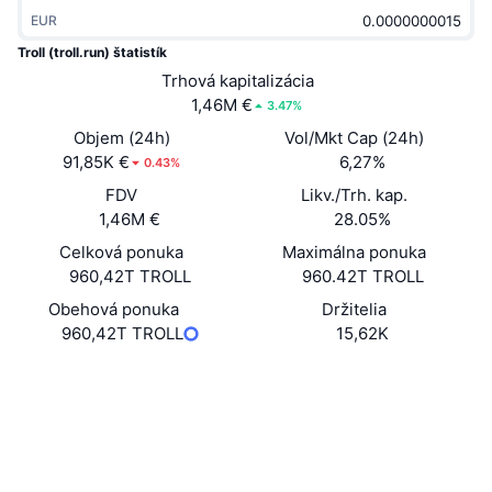
Trendy
Krypto ETF
EUR
Zistite
CMC MCP
Troll (troll.run) štatistík
Nové
Bitcoin ETF
Trhová kapitalizácia
x402
Noviny
1,46M €
3.47%
Krypto
Ethereum ETF
Objem (24h)
Vol/Mkt Cap (24h)
Akadémia
91,85K €
6,27%
0.43%
Politika
Technická analýza
FDV
Likv./Trh. kap.
Preskúmať
1,46M €
28.05%
Šport
RSI
Videá
Celková ponuka
Maximálna ponuka
960,42T TROLL
960.42T TROLL
Financie
MACD
Glosár
Obehová ponuka
Držitelia
960,42T TROLL
15,62K
Technológia
Deriváty
Kampane
Web
Website
Whitepaper
Sociálne siete
NFT
Prehľad
Výsadky
Kontraktné
0xf8eb...b2eb3a
Celkové štatistiky NFT
Prieskumníci
etherscan.io
Likvidácie
Diamantové odmeny
Peňaženky