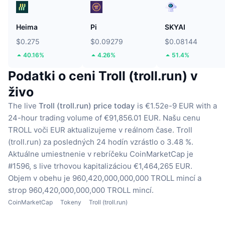
Heima
Pi
SKYAI
$0.275
$0.09279
$0.08144
40.16%
4.26%
51.4%
Podatki o ceni Troll (troll.run) v
živo
The live
Troll (troll.run) price today
is €1.52e-9 EUR with a
24-hour trading volume of €91,856.01 EUR.
Našu cenu
TROLL voči EUR aktualizujeme v reálnom čase.
Troll
(troll.run) za posledných 24 hodín vzrástlo o 3.48 %.
Aktuálne umiestnenie v rebríčeku CoinMarketCap je
#1596, s live trhovou kapitalizáciou €1,464,265 EUR.
Objem v obehu je 960,420,000,000,000 TROLL mincí
a
strop 960,420,000,000,000 TROLL mincí.
CoinMarketCap
Tokeny
Troll (troll.run)