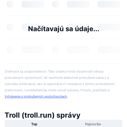
Načítavajú sa údaje...
Zrieknutie sa zodpovednosti: Táto stránka môže obsahovať odkazy
pridružených spoločností. Ak navštívite akékoľvek pridružené odkazy a
vykonáte určité akcie, ako je registrácia či transakcie s týmito pridruženými
platformami, CoinMarketCap môže získať odmenu. Prosím, prečítajte si
Vyhlásenie o pridružených spoločnostiach
.
Troll (troll.run) správy
Top
Najnovšie