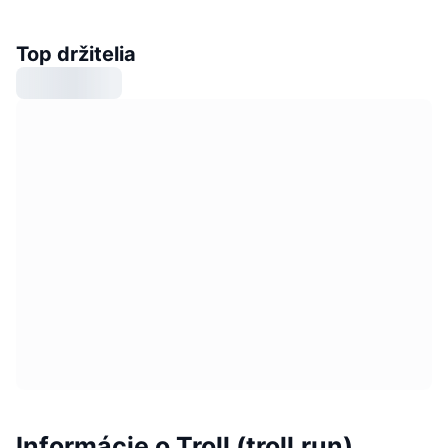
Top držitelia
Informácie o Troll (troll.run)