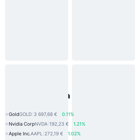
Populárne aktíva z reálneho
sveta
Gold
GOLD
3 697,68 €
0.11%
Nvidia Corp
NVDA
192,23 €
1.21%
Apple Inc.
AAPL
272,19 €
1.02%