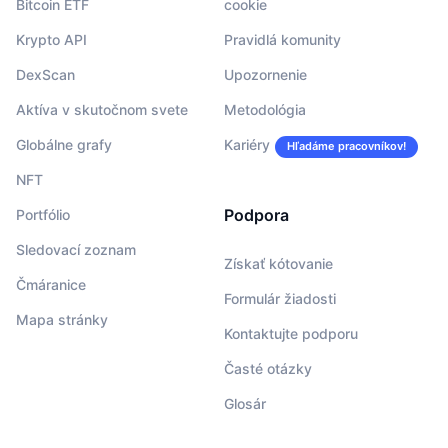
Bitcoin ETF
cookie
Krypto API
Pravidlá komunity
DexScan
Upozornenie
Aktíva v skutočnom svete
Metodológia
Globálne grafy
Kariéry
Hľadáme pracovníkov!
NFT
Podpora
Portfólio
Sledovací zoznam
Získať kótovanie
Čmáranice
Formulár žiadosti
Mapa stránky
Kontaktujte podporu
Časté otázky
Glosár