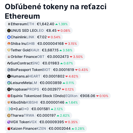
Obľúbené tokeny na reťazci
Ethereum
Ethereum
ETH
€1,642.40
1.39%
UNUS SED LEO
LEO
€8.45
0.08%
Chainlink
LINK
€7.02
0.54%
Shiba Inu
SHIB
€0.000004168
3.15%
Tether Gold
XAUt
€3,687.15
3.58%
Orbiter Finance
OBT
€0.0002473
3.50%
SunContract
SNC
€0.01983
0.67%
BioPassport Token
BIOT
€0.0001619
0.43%
Humans.ai
HEART
€0.0001802
4.62%
LeisureMeta
LM
€0.0003859
0.11%
Propbase
PROPS
€0.002977
0.12%
Equinix Tokenized Stock (Ondo)
EQIXon
€908.06
0.10%
KiboShib
KIBSHI
€0.00000146
1.64%
0x0.ai
0x0
€0.001581
2.12%
Tharwa
TRWA
€0.000197
2.62%
VGX Token
VGX
€0.00009395
0.35%
Kaizen Finance
KZEN
€0.0002044
0.28%