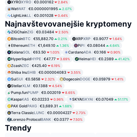
XYRO
XYRO
€0.000162
2.84%
Wat
WAT
€0.0000001995
2.07%
LightLink
LL
€0.001028
0.44%
Najnavštevovanejšie kryptomeny
ZIGChain
ZIG
€0.03484
2.50%
Bitcoin
BTC
€55,882.70
XRP
XRP
€0.9077
0.21%
1.64%
Ethereum
ETH
€1,649.10
Pi
PI
€0.08044
1.36%
4.64%
Solana
SOL
€63.50
Cardano
ADA
€0.166
1.03%
0.90%
Hyperliquid
HYPE
€47.77
Heima
HEI
€0.2389
3.69%
41.42%
Zcash
ZEC
€425.40
6.19%
Shiba Inu
SHIB
€0.000004083
3.55%
Sui
SUI
€0.5858
Dogecoin
DOGE
€0.05979
2.32%
1.41%
Stellar
XLM
€0.1388
4.54%
Pump.fun
PUMP
€0.002019
8.65%
Kaspa
KAS
€0.02233
SKYAI
SKYAI
€0.07049
0.96%
51.17%
PAX Gold
PAXG
€3,689.31
1.68%
Terra Classic
LUNC
€0.00004227
2.73%
Lorenzo Protocol
BANK
€0.0377
7.50%
Trendy