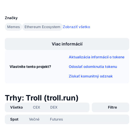
Nadchádzajúce predaje
UCID
Sadzby financovania
29505
Učte sa a zarábajte
Značky
Memes
Ethereum Ecosystem
Zobraziť všetko
Kalendáre
Boost
Kalendár ICO
Viac informácií
Kalendár udalostí
Aktualizácia informácií o tokene
Odoslať odomknutia tokenu
Vlastníte tento projekt?
Získať komunitný odznak
Trhy: Troll (troll.run)
Všetko
CEX
DEX
Filtre
Spot
Večné
Futures