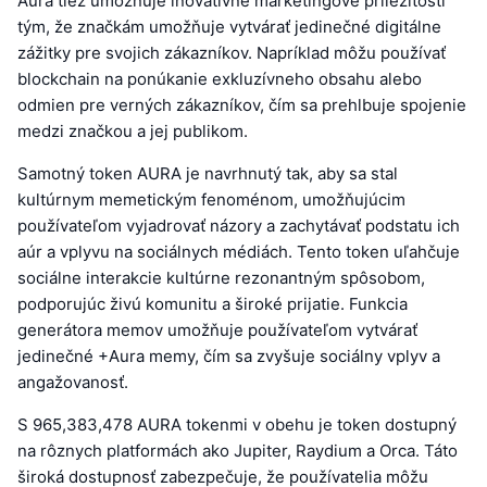
Aura tiež umožňuje inovatívne marketingové príležitosti
tým, že značkám umožňuje vytvárať jedinečné digitálne
zážitky pre svojich zákazníkov. Napríklad môžu používať
blockchain na ponúkanie exkluzívneho obsahu alebo
odmien pre verných zákazníkov, čím sa prehlbuje spojenie
medzi značkou a jej publikom.
Samotný token AURA je navrhnutý tak, aby sa stal
kultúrnym memetickým fenoménom, umožňujúcim
používateľom vyjadrovať názory a zachytávať podstatu ich
aúr a vplyvu na sociálnych médiách. Tento token uľahčuje
sociálne interakcie kultúrne rezonantným spôsobom,
podporujúc živú komunitu a široké prijatie. Funkcia
generátora memov umožňuje používateľom vytvárať
jedinečné +Aura memy, čím sa zvyšuje sociálny vplyv a
angažovanosť.
S 965,383,478 AURA tokenmi v obehu je token dostupný
na rôznych platformách ako Jupiter, Raydium a Orca. Táto
široká dostupnosť zabezpečuje, že používatelia môžu