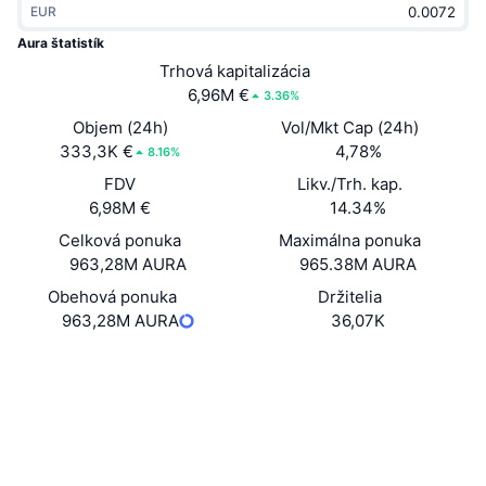
EUR
Trendy
Krypto ETF
Zistite
CMC MCP
Aura štatistík
Nové
Trhová kapitalizácia
Bitcoin ETF
x402
Noviny
6,96M €
3.36%
Krypto
Ethereum ETF
Objem (24h)
Vol/Mkt Cap (24h)
Akadémia
333,3K €
4,78%
8.16%
Politika
FDV
Likv./Trh. kap.
Technická analýza
Preskúmať
6,98M €
14.34%
Šport
Celková ponuka
Maximálna ponuka
RSI
Videá
963,28M AURA
965.38M AURA
Financie
MACD
Obehová ponuka
Držitelia
Glosár
963,28M AURA
36,07K
Technológia
Web
Website
Deriváty
Kampane
Sociálne siete
NFT
Prehľad
Kontraktné
DtR4D9...Rdk9B2
Výsadky
3.5
Hodnotenie (CertiK)
Celkové štatistiky NFT
Likvidácie
Prieskumníci
solscan.io
Diamantové odmeny