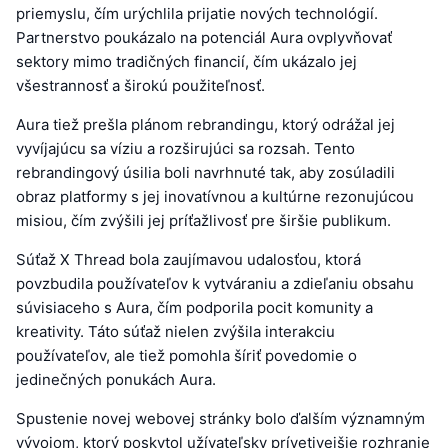
priemyslu, čím urýchlila prijatie nových technológií.
Partnerstvo poukázalo na potenciál Aura ovplyvňovať
sektory mimo tradičných financií, čím ukázalo jej
všestrannosť a širokú použiteľnosť.
Aura tiež prešla plánom rebrandingu, ktorý odrážal jej
vyvíjajúcu sa víziu a rozširujúci sa rozsah. Tento
rebrandingový úsilia boli navrhnuté tak, aby zosúladili
obraz platformy s jej inovatívnou a kultúrne rezonujúcou
misiou, čím zvýšili jej príťažlivosť pre širšie publikum.
Súťaž X Thread bola zaujímavou udalosťou, ktorá
povzbudila používateľov k vytváraniu a zdieľaniu obsahu
súvisiaceho s Aura, čím podporila pocit komunity a
kreativity. Táto súťaž nielen zvýšila interakciu
používateľov, ale tiež pomohla šíriť povedomie o
jedinečných ponukách Aura.
Spustenie novej webovej stránky bolo ďalším významným
vývojom, ktorý poskytol užívateľsky prívetivejšie rozhranie