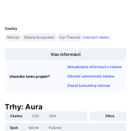
Nadchádzajúce predaje
Peňaženky
Sadzby financovania
Učte sa a zarábajte
UCID
31843
Kalendáre
Značky
Memes
Solana Ecosystem
Cat-Themed
Zobraziť všetko
Kalendár ICO
Boost
Viac informácií
Kalendár udalostí
Aktualizácia informácií o tokene
Odoslať odomknutia tokenu
Vlastníte tento projekt?
Získať komunitný odznak
Trhy: Aura
Všetko
CEX
DEX
Filtre
Spot
Večné
Futures