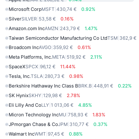
Microsoft Corp
MSFT
430,74 €
0.92%
Silver
SILVER
53,58 €
0.16%
Amazon.com Inc
AMZN
243,79 €
1.47%
Taiwan Semiconductor Manufacturing Co Ltd
TSM
362,9 €
Broadcom Inc
AVGO
359,92 €
0.61%
Meta Platforms, Inc.
META
519,92 €
2.11%
SpaceX
SPCX
96,12 €
11.44%
Tesla, Inc.
TSLA
280,73 €
0.98%
Berkshire Hathaway Inc Class B
BRK.B
448,91 €
0.22%
SK Hynix
SKHY
129,98 €
2.78%
Eli Lilly And Co
LLY
1 013,06 €
4.85%
Micron Technology Inc
MU
758,93 €
1.83%
JPmorgan Chase & Co
JPM
310,77 €
0.37%
Walmart Inc
WMT
97,45 €
0.88%