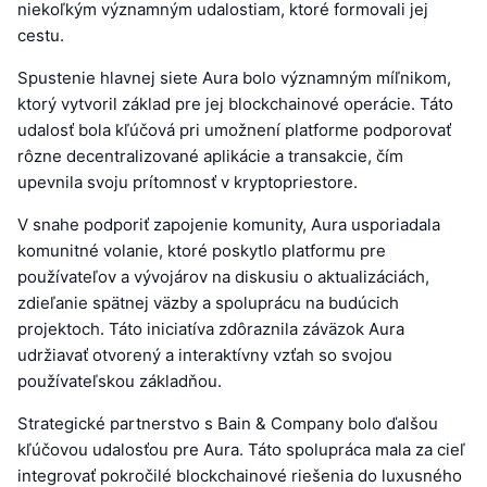
niekoľkým významným udalostiam, ktoré formovali jej
cestu.
Spustenie hlavnej siete Aura bolo významným míľnikom,
ktorý vytvoril základ pre jej blockchainové operácie. Táto
udalosť bola kľúčová pri umožnení platforme podporovať
rôzne decentralizované aplikácie a transakcie, čím
upevnila svoju prítomnosť v kryptopriestore.
V snahe podporiť zapojenie komunity, Aura usporiadala
komunitné volanie, ktoré poskytlo platformu pre
používateľov a vývojárov na diskusiu o aktualizáciách,
zdieľanie spätnej väzby a spoluprácu na budúcich
projektoch. Táto iniciatíva zdôraznila záväzok Aura
udržiavať otvorený a interaktívny vzťah so svojou
používateľskou základňou.
Strategické partnerstvo s Bain & Company bolo ďalšou
kľúčovou udalosťou pre Aura. Táto spolupráca mala za cieľ
integrovať pokročilé blockchainové riešenia do luxusného