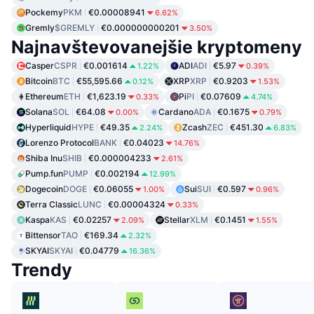
Pockemy
PKM
€0.00008941
6.62%
Gremly
$GREMLY
€0.000000000201
3.50%
Najnavštevovanejšie kryptomeny
Casper
CSPR
€0.001614
ADI
ADI
€5.97
1.22%
0.39%
Bitcoin
BTC
€55,595.66
XRP
XRP
€0.9203
0.12%
1.53%
Ethereum
ETH
€1,623.19
Pi
PI
€0.07609
0.33%
4.74%
Solana
SOL
€64.08
Cardano
ADA
€0.1675
0.00%
0.79%
Hyperliquid
HYPE
€49.35
Zcash
ZEC
€451.30
2.24%
6.83%
Lorenzo Protocol
BANK
€0.04023
14.76%
Shiba Inu
SHIB
€0.000004233
2.61%
Pump.fun
PUMP
€0.002194
12.99%
Dogecoin
DOGE
€0.06055
Sui
SUI
€0.597
1.00%
0.96%
Terra Classic
LUNC
€0.00004324
0.33%
Kaspa
KAS
€0.02257
Stellar
XLM
€0.1451
2.09%
1.55%
Bittensor
TAO
€169.34
2.32%
SKYAI
SKYAI
€0.04779
16.36%
Trendy