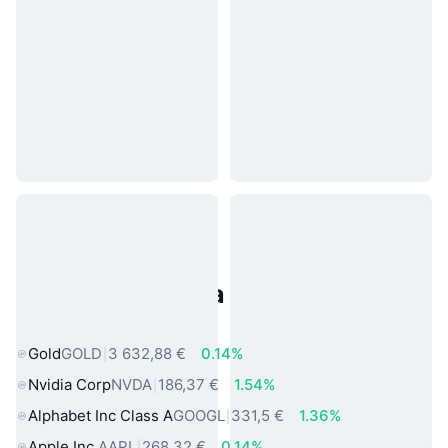
Populárne aktíva z reálneho
sveta
Gold
GOLD
3 632,88 €
0.14%
Nvidia Corp
NVDA
186,37 €
1.54%
Alphabet Inc Class A
GOOGL
331,5 €
1.36%
Apple Inc.
AAPL
268,32 €
0.14%