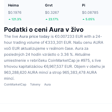
Heima
Grvt
Pi
$0.1976
$0.3267
$0.08785
121.3%
23.17%
5.05%
Podatki o ceni Aura v živo
The live
Aura price today
is €0.007233 EUR with a 24-
hour trading volume of €333,301 EUR.
Našu cenu AURA
voči EUR aktualizujeme v reálnom čase.
Aura za
posledných 24 hodín vzrástlo o 3.36 %.
Aktuálne
umiestnenie v rebríčeku CoinMarketCap je #975, s live
trhovou kapitalizáciou €6,967,537 EUR.
Objem v obehu je
963,288,620 AURA mincí
a strop 965,383,478 AURA
mincí.
CoinMarketCap
Tokeny
Aura