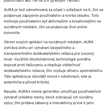
platformách ako TikTok a X (predtým Twitter).
AURA je tiež odmeňovaná za účasť v súťažiach na X, čím sa
podporuje zapojenie používateľov a tvorba obsahu. Toto
motivuje používateľov byť aktívnejšími a kreatívnejšími na
sociálnych médiách, čím sa podporuje živá online
komunita.
Okrem svojich aplikácií na sociálnych médiách, AURA
zohráva úlohu pri vytváraní bezpečného a
transparentného dodávateľského reťazca pre luxusný
tovar. Využitím blockchainovej technológie pomáha
bojovať proti falšovaniu a zlepšuje viditeľnosť
dodávateľského reťazca, čím zvyšuje dôveru spotrebiteľov.
Táto aplikácia je obzvlášť cenná v odvetviach, kde je
autenticita a pôvod kritický.
Navyše, AURA's meme generátor umožňuje používateľom
vytvárať unikátne memy, ktoré zobrazujú ich sociálny
vplyv, čím pridáva zábavný a interaktívny prvok k jeho