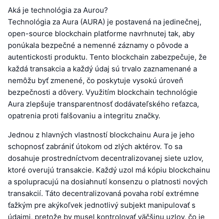
Aká je technológia za Aurou?
Technológia za Aura (AURA) je postavená na jedinečnej,
open-source blockchain platforme navrhnutej tak, aby
ponúkala bezpečné a nemenné záznamy o pôvode a
autentickosti produktu. Tento blockchain zabezpečuje, že
každá transakcia a každý údaj sú trvalo zaznamenané a
nemôžu byť zmenené, čo poskytuje vysokú úroveň
bezpečnosti a dôvery. Využitím blockchain technológie
Aura zlepšuje transparentnosť dodávateľského reťazca,
opatrenia proti falšovaniu a integritu značky.
Jednou z hlavných vlastností blockchainu Aura je jeho
schopnosť zabrániť útokom od zlých aktérov. To sa
dosahuje prostredníctvom decentralizovanej siete uzlov,
ktoré overujú transakcie. Každý uzol má kópiu blockchainu
a spolupracujú na dosiahnutí konsenzu o platnosti nových
transakcií. Táto decentralizovaná povaha robí extrémne
ťažkým pre akýkoľvek jednotlivý subjekt manipulovať s
údajmi, pretože by musel kontrolovať väčšinu uzlov, čo je