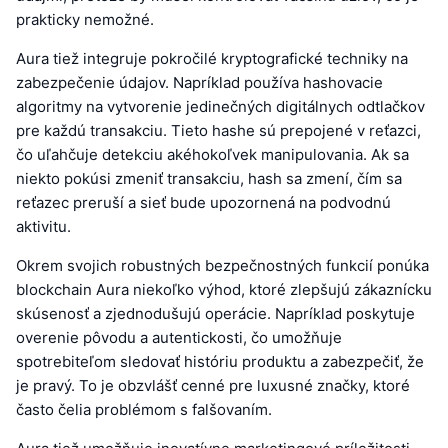
prakticky nemožné.
Aura tiež integruje pokročilé kryptografické techniky na
zabezpečenie údajov. Napríklad používa hashovacie
algoritmy na vytvorenie jedinečných digitálnych odtlačkov
pre každú transakciu. Tieto hashe sú prepojené v reťazci,
čo uľahčuje detekciu akéhokoľvek manipulovania. Ak sa
niekto pokúsi zmeniť transakciu, hash sa zmení, čím sa
reťazec preruší a sieť bude upozornená na podvodnú
aktivitu.
Okrem svojich robustných bezpečnostných funkcií ponúka
blockchain Aura niekoľko výhod, ktoré zlepšujú zákaznícku
skúsenosť a zjednodušujú operácie. Napríklad poskytuje
overenie pôvodu a autentickosti, čo umožňuje
spotrebiteľom sledovať históriu produktu a zabezpečiť, že
je pravý. To je obzvlášť cenné pre luxusné značky, ktoré
často čelia problémom s falšovaním.