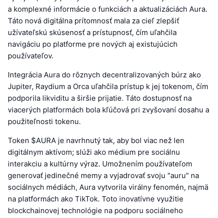
a komplexné informácie o funkciách a aktualizáciách Aura.
Táto nová digitálna prítomnosť mala za cieľ zlepšiť
užívateľskú skúsenosť a prístupnosť, čím uľahčila
navigáciu po platforme pre nových aj existujúcich
používateľov.
Integrácia Aura do rôznych decentralizovaných búrz ako
Jupiter, Raydium a Orca uľahčila prístup k jej tokenom, čím
podporila likviditu a širšie prijatie. Táto dostupnosť na
viacerých platformách bola kľúčová pri zvyšovaní dosahu a
použiteľnosti tokenu.
Token $AURA je navrhnutý tak, aby bol viac než len
digitálnym aktívom; slúži ako médium pre sociálnu
interakciu a kultúrny výraz. Umožnením používateľom
generovať jedinečné memy a vyjadrovať svoju "auru" na
sociálnych médiách, Aura vytvorila virálny fenomén, najmä
na platformách ako TikTok. Toto inovatívne využitie
blockchainovej technológie na podporu sociálneho