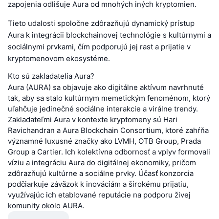
zapojenia odlišuje Aura od mnohých iných kryptomien.
Tieto udalosti spoločne zdôrazňujú dynamický prístup
Aura k integrácii blockchainovej technológie s kultúrnymi a
sociálnymi prvkami, čím podporujú jej rast a prijatie v
kryptomenovom ekosystéme.
Kto sú zakladatelia Aura?
Aura (AURA) sa objavuje ako digitálne aktívum navrhnuté
tak, aby sa stalo kultúrnym memetickým fenoménom, ktorý
uľahčuje jedinečné sociálne interakcie a virálne trendy.
Zakladateľmi Aura v kontexte kryptomeny sú Hari
Ravichandran a Aura Blockchain Consortium, ktoré zahŕňa
významné luxusné značky ako LVMH, OTB Group, Prada
Group a Cartier. Ich kolektívna odbornosť a vplyv formovali
víziu a integráciu Aura do digitálnej ekonomiky, pričom
zdôrazňujú kultúrne a sociálne prvky. Účasť konzorcia
podčiarkuje záväzok k inováciám a širokému prijatiu,
využívajúc ich etablované reputácie na podporu živej
komunity okolo AURA.