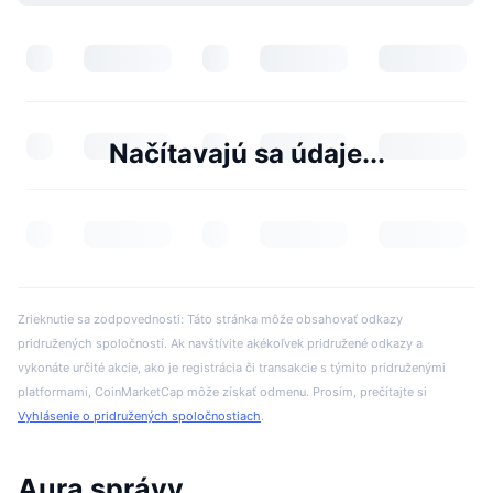
Načítavajú sa údaje...
Zrieknutie sa zodpovednosti: Táto stránka môže obsahovať odkazy
pridružených spoločností. Ak navštívite akékoľvek pridružené odkazy a
vykonáte určité akcie, ako je registrácia či transakcie s týmito pridruženými
platformami, CoinMarketCap môže získať odmenu. Prosím, prečítajte si
Vyhlásenie o pridružených spoločnostiach
.
Aura správy