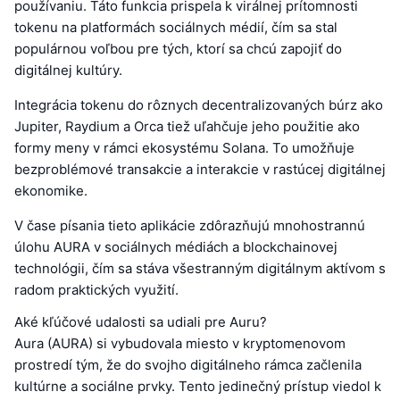
používaniu. Táto funkcia prispela k virálnej prítomnosti
tokenu na platformách sociálnych médií, čím sa stal
populárnou voľbou pre tých, ktorí sa chcú zapojiť do
digitálnej kultúry.
Integrácia tokenu do rôznych decentralizovaných búrz ako
Jupiter, Raydium a Orca tiež uľahčuje jeho použitie ako
formy meny v rámci ekosystému Solana. To umožňuje
bezproblémové transakcie a interakcie v rastúcej digitálnej
ekonomike.
V čase písania tieto aplikácie zdôrazňujú mnohostrannú
úlohu AURA v sociálnych médiách a blockchainovej
technológii, čím sa stáva všestranným digitálnym aktívom s
radom praktických využití.
Aké kľúčové udalosti sa udiali pre Auru?
Aura (AURA) si vybudovala miesto v kryptomenovom
prostredí tým, že do svojho digitálneho rámca začlenila
kultúrne a sociálne prvky. Tento jedinečný prístup viedol k