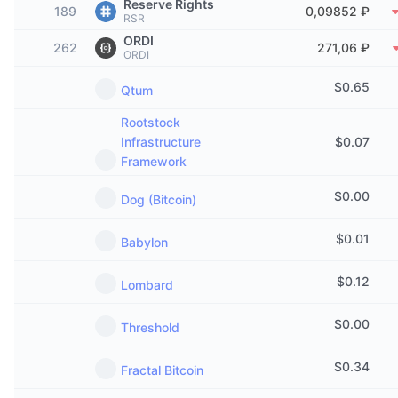
Reserve Rights
189
0,09852 ₽
В тренде
Крипто-ETF
RSR
Подробнее
CMC MCP
ORDI
262
271,06 ₽
ORDI
Новинка
Bitcoin (Биткоин)-ETF
x402
Новости
$
0.65
Qtum
Крипто
Ethereum (Эфириум)-ETF
Academy
Rootstock
Infrastructure
$
0.07
Политика
Технический анализ
Research
Framework
Спорт
$
0.00
RSI
Dog (Bitcoin)
Видео
Финансы
$
0.01
MACD
Babylon
Глоссарий
Технологии
$
0.12
Lombard
Деривативы
Промоакции
$
0.00
NFT
Threshold
Обзор
Аирдропы
$
0.34
Общая статистика NFT
Fractal Bitcoin
Ликвидации
Бриллиантовые вознаграждения