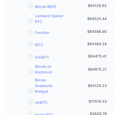
$
64126.62
Bitcoin BEP2
Lombard Staked
$
64525.44
BTC
$
64586.90
Function
$
64384.28
tBTC
$
64475.41
SolvBTC
Bitcoin on
$
64675.21
Rootstock
Bitcoin
Avalanche
$
64126.23
Bridged
$
17016.53
renBTC
$
3629.78
Huobi BTC