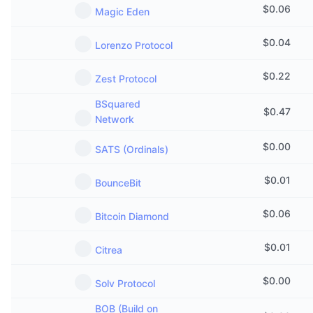
$
0.06
Предстоящие продажи
Magic Eden
Ставки финансирования
Изучайте и зарабатывайте
$
0.04
Lorenzo Protocol
Календари
$
0.22
Zest Protocol
Календарь ICO
BSquared
$
0.47
Network
Календарь мероприятий
$
0.00
SATS (Ordinals)
$
0.01
BounceBit
$
0.06
Bitcoin Diamond
$
0.01
Citrea
$
0.00
Solv Protocol
BOB (Build on