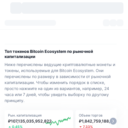
Криптовалюты
Дашборды
Криптовалюты
DexScan
Рынки
Рейтинг
Топ токенов Bitcoin Ecosystem по рыночной
капитализации
Сигналы
Биржи
Категории
New
Обзор рынка
Ниже перечислены ведущие криптовалютные монеты и
токены, используемые для Bitcoin Ecosystem. Они
Тренды
Сообщество
Исторические "снимки"
Спотовый рынок
Централизованные биржи
перечислены по размеру в зависимости от рыночной
капитализации. Чтобы изменить порядок в списке,
Новый
Лента
API
Разблокировки токенов
просто нажмите на один из вариантов, например, 24
Количество криптовалют
Spot
часа или 7 дней, чтобы увидеть выборку по другому
принципу.
Лидеры роста
Темы
Доходность
Продукты
Казначейства Bitcoin (Биткоин)
Деривативы
API
Мем-обозреватель
Прямые эфиры
Рын. капитализация
Физические активы:
Объем торгов
Казначейства BNB
Продукты
Крипто-API
Децентрализованные биржи
₽107,135,035,952,822
₽1,842,759,188,111
0.45%
7.33%