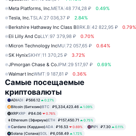
Meta Platforms, Inc.
META
48 774,28 ₽
0.49%
Tesla, Inc.
TSLA
27 036,37 ₽
2.84%
Berkshire Hathaway Inc Class B
BRK.B
42 822,95 ₽
0.79
Eli Lilly And Co
LLY
97 379,98 ₽
0.70%
Micron Technology Inc
MU
72 057,65 ₽
0.64%
SK Hynix
SKHY
11 370,25 ₽
3.72%
JPmorgan Chase & Co
JPM
29 517,97 ₽
0.69%
Walmart Inc
WMT
9 187,81 ₽
0.36%
Самые посещаемые
криптовалюты
ADI
ADI
₽566.12
0.27%
Bitcoin (Биткоин)
BTC
₽5,334,423.46
1.09%
XRP
XRP
₽84.06
0.76%
Ethereum (Эфириум)
ETH
₽157,450.71
0.75%
Cardano (Кардано)
ADA
₽16.53
Pi
PI
₽7.30
0.69%
0.11%
Solana (Солана)
SOL
₽6,058.49
1.72%