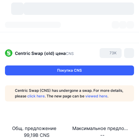
Криптовалюты
Дашборды
Криптовалюты
DexScan
Рынки
Рейтинг
Centric Swap (old)
цена
73K
CNS
Сигналы
Биржи
Категории
New
Обзор рынка
Покупка CNS
Тренды
Сообщество
Исторические "снимки"
Спотовый рынок
Централизованные биржи
Centric Swap (CNS) has undergone a swap. For more details,
Новый
Лента
API
Разблокировки токенов
Количество криптовалют
please
click here
. The new page can be
viewed here
.
Spot
Лидеры роста
Темы
Доходность
Продукты
Казначейства Bitcoin (Биткоин)
Деривативы
API
Мем-обозреватель
Прямые эфиры
Физические активы:
Казначейства BNB
Продукты
Крипто-API
Общ. предложение
Максимальное предложение
Децентрализованные биржи
99,19B CNS
--