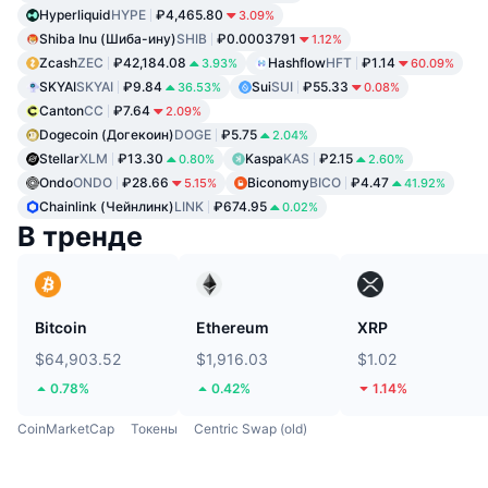
Hyperliquid
HYPE
₽4,465.80
3.09%
Shiba Inu (Шиба-ину)
SHIB
₽0.0003791
1.12%
Zcash
ZEC
₽42,184.08
Hashflow
HFT
₽1.14
3.93%
60.09%
SKYAI
SKYAI
₽9.84
Sui
SUI
₽55.33
36.53%
0.08%
Canton
CC
₽7.64
2.09%
Dogecoin (Догекоин)
DOGE
₽5.75
2.04%
Stellar
XLM
₽13.30
Kaspa
KAS
₽2.15
0.80%
2.60%
Ondo
ONDO
₽28.66
Biconomy
BICO
₽4.47
5.15%
41.92%
Chainlink (Чейнлинк)
LINK
₽674.95
0.02%
В тренде
Bitcoin
Ethereum
XRP
$64,903.52
$1,916.03
$1.02
0.78%
0.42%
1.14%
CoinMarketCap
Токены
Centric Swap (old)