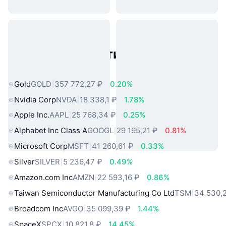
Популярные активы реального
мира
Gold
GOLD
357 772,27 ₽
0.20%
Nvidia Corp
NVDA
18 338,1 ₽
1.78%
Apple Inc.
AAPL
25 768,34 ₽
0.25%
Alphabet Inc Class A
GOOGL
29 195,21 ₽
0.81%
Microsoft Corp
MSFT
41 260,61 ₽
0.33%
Silver
SILVER
5 236,47 ₽
0.49%
Amazon.com Inc
AMZN
22 593,16 ₽
0.86%
Taiwan Semiconductor Manufacturing Co Ltd
TSM
34 530,2
Broadcom Inc
AVGO
35 099,39 ₽
1.44%
SpaceX
SPCX
10 821,8 ₽
14.45%