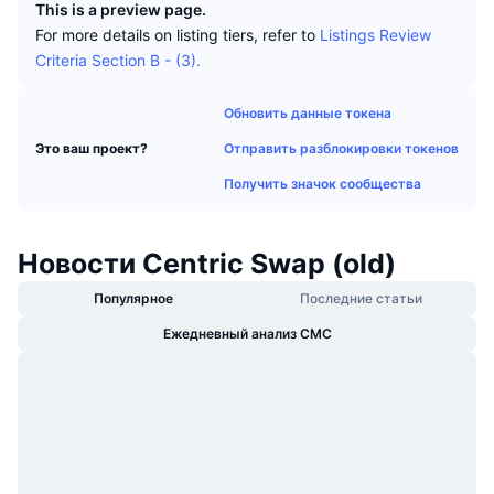
This is a preview page.
В тренде
Крипто-ETF
For more details on listing tiers, refer to
Listings Review
Подробнее
CMC MCP
Criteria Section B - (3).
Новинка
Bitcoin (Биткоин)-ETF
x402
Новости
Обновить данные токена
Крипто
Ethereum (Эфириум)-ETF
Academy
Отправить разблокировки токенов
Это ваш проект?
Политика
Получить значок сообщества
Технический анализ
Research
Спорт
RSI
Видео
Новости Centric Swap (old)
Финансы
Популярное
Последние статьи
MACD
Глоссарий
Ежедневный анализ CMC
Технологии
Деривативы
Промоакции
NFT
Обзор
Аирдропы
Общая статистика NFT
Ликвидации
Бриллиантовые вознаграждения