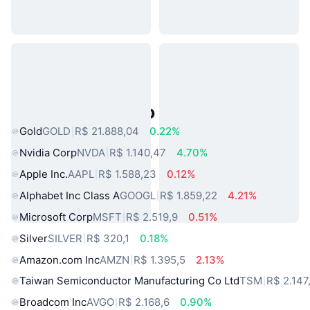
Ativos do Mundo Real Populares
Gold
GOLD
R$ 21.888,04
0.22%
Nvidia Corp
NVDA
R$ 1.140,47
4.70%
Apple Inc.
AAPL
R$ 1.588,23
0.12%
Alphabet Inc Class A
GOOGL
R$ 1.859,22
4.21%
Microsoft Corp
MSFT
R$ 2.519,9
0.51%
Silver
SILVER
R$ 320,1
0.18%
Amazon.com Inc
AMZN
R$ 1.395,5
2.13%
Taiwan Semiconductor Manufacturing Co Ltd
TSM
R$ 2.147
Broadcom Inc
AVGO
R$ 2.168,6
0.90%