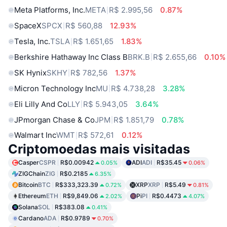
Meta Platforms, Inc.
META
R$ 2.995,56
0.87%
SpaceX
SPCX
R$ 560,88
12.93%
Tesla, Inc.
TSLA
R$ 1.651,65
1.83%
Berkshire Hathaway Inc Class B
BRK.B
R$ 2.655,66
0.10%
SK Hynix
SKHY
R$ 782,56
1.37%
Micron Technology Inc
MU
R$ 4.738,28
3.28%
Eli Lilly And Co
LLY
R$ 5.943,05
3.64%
JPmorgan Chase & Co
JPM
R$ 1.851,79
0.78%
Walmart Inc
WMT
R$ 572,61
0.12%
Criptomoedas mais visitadas
Casper
CSPR
R$0.00942
ADI
ADI
R$35.45
0.05%
0.06%
ZIGChain
ZIG
R$0.2185
6.35%
Bitcoin
BTC
R$333,323.39
XRP
XRP
R$5.49
0.72%
0.81%
Ethereum
ETH
R$9,849.06
Pi
PI
R$0.4473
2.02%
4.07%
Solana
SOL
R$383.08
0.41%
Cardano
ADA
R$0.9789
0.70%