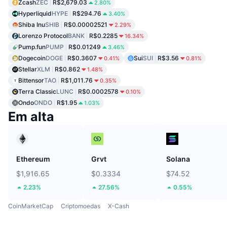
Zcash
ZEC
R$2,679.03
2.80%
Hyperliquid
HYPE
R$294.76
3.40%
Shiba Inu
SHIB
R$0.00002521
2.29%
Lorenzo Protocol
BANK
R$0.2285
16.34%
Pump.fun
PUMP
R$0.01249
3.46%
Dogecoin
DOGE
R$0.3607
Sui
SUI
R$3.56
0.41%
0.81%
Stellar
XLM
R$0.862
1.48%
Bittensor
TAO
R$1,011.76
0.35%
Terra Classic
LUNC
R$0.0002578
0.10%
Ondo
ONDO
R$1.95
1.03%
Em alta
Ethereum
Grvt
Solana
$1,916.65
$0.3334
$74.52
2.23%
27.56%
0.55%
CoinMarketCap
Criptomoedas
X-Cash