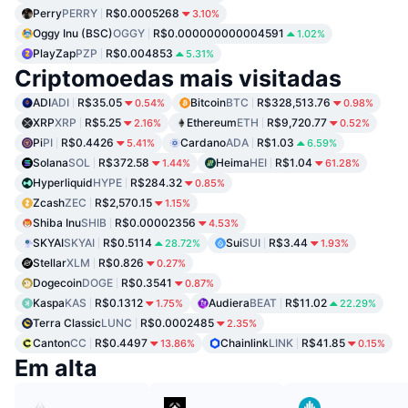
Perry
PERRY
R$0.0005268
3.10%
Oggy Inu (BSC)
OGGY
R$0.000000000004591
1.02%
PlayZap
PZP
R$0.004853
5.31%
Criptomoedas mais visitadas
ADI
ADI
R$35.05
Bitcoin
BTC
R$328,513.76
0.54%
0.98%
XRP
XRP
R$5.25
Ethereum
ETH
R$9,720.77
2.16%
0.52%
Pi
PI
R$0.4426
Cardano
ADA
R$1.03
5.41%
6.59%
Solana
SOL
R$372.58
Heima
HEI
R$1.04
1.44%
61.28%
Hyperliquid
HYPE
R$284.32
0.85%
Zcash
ZEC
R$2,570.15
1.15%
Shiba Inu
SHIB
R$0.00002356
4.53%
SKYAI
SKYAI
R$0.5114
Sui
SUI
R$3.44
28.72%
1.93%
Stellar
XLM
R$0.826
0.27%
Dogecoin
DOGE
R$0.3541
0.87%
Kaspa
KAS
R$0.1312
Audiera
BEAT
R$11.02
1.75%
22.29%
Terra Classic
LUNC
R$0.0002485
2.35%
Canton
CC
R$0.4497
Chainlink
LINK
R$41.85
13.86%
0.15%
Em alta