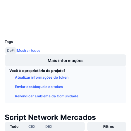
Próximas Vendas
Exploradores
bscscan.com
Taxas de Financiamento
Aprenda e Ganhe
Carteiras
Calendários
UCID
12621
Calendário de ICO
Tags
DeFi
Mostrar todos
Calendário de eventos
Mais informações
Você é o proprietário do projeto?
Atualizar informações do token
Enviar desbloqueio de tokes
Reivindicar Emblema da Comunidade
Script Network Mercados
Tudo
CEX
DEX
Filtros