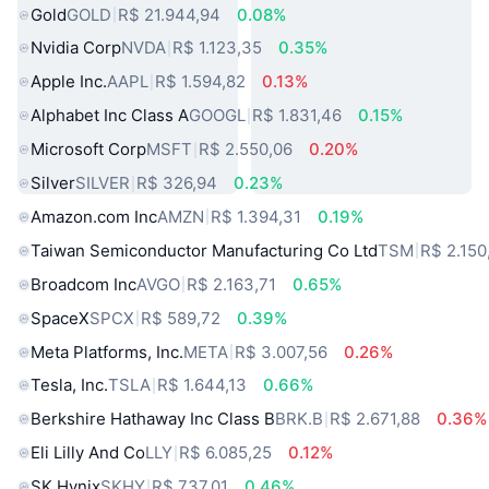
Gold
GOLD
R$ 21.944,94
0.08%
Nvidia Corp
NVDA
R$ 1.123,35
0.35%
Apple Inc.
AAPL
R$ 1.594,82
0.13%
Alphabet Inc Class A
GOOGL
R$ 1.831,46
0.15%
Microsoft Corp
MSFT
R$ 2.550,06
0.20%
Silver
SILVER
R$ 326,94
0.23%
Amazon.com Inc
AMZN
R$ 1.394,31
0.19%
Taiwan Semiconductor Manufacturing Co Ltd
TSM
R$ 2.150
Broadcom Inc
AVGO
R$ 2.163,71
0.65%
SpaceX
SPCX
R$ 589,72
0.39%
Meta Platforms, Inc.
META
R$ 3.007,56
0.26%
Tesla, Inc.
TSLA
R$ 1.644,13
0.66%
Berkshire Hathaway Inc Class B
BRK.B
R$ 2.671,88
0.36%
Eli Lilly And Co
LLY
R$ 6.085,25
0.12%
SK Hynix
SKHY
R$ 737,01
0.46%