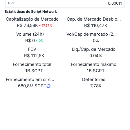
BRL
Em alta
ETFs de criptomoedas
Aprenda
CMC MCP
Estatísticas de Script Network
Capitalização de Mercado
Novo
Cap. de Mercado Desbloquea
ETFs de Bitcoin
x402
Novidades
R$ 76,59K
R$ 110,47K
17.37%
Cripto
ETFs de Ethereum
Volume (24h)
Vol/Cap de mercado (24h)
Academy
R$ 0
0%
0%
Política
FDV
Liq./Cap. de Mercado
Análise técnica
Pesquisa
R$ 112,5K
0.04%
Esportes
Fornecimento total
Fornecimento máximo
RSI
Vídeos
1B SCPT
1B SCPT
Finanças
MACD
Fornecimento em circulação
Detentores
Glossário
680,8M SCPT
7,78K
Tecnologia
Site
Website
Whitepaper
Derivativos
Campanhas
Sociais
NFT
Visão Geral
Airdrops
Contratos
0x0669...BB93AA
4.0
Classificação (CertiK)
Estatísticas Gerais dos NFT
Liquidações
Recompensas em Diamantes
Auditorias