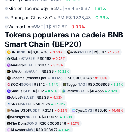
Micron Technology Inc
MU
R$ 4.578,37
1.61%
JPmorgan Chase & Co
JPM
R$ 1.828,43
0.39%
Walmart Inc
WMT
R$ 572,67
0.03%
Tokens populares na cadeia BNB
Smart Chain (BEP20)
BNB
BNB
R$3,034.38
Aster
ASTER
R$3.07
0.08%
1.20%
Stable
STABLE
R$0.168
0.78%
Audiera
BEAT
R$10.57
9.99%
币安人生
币安人生
R$2.85
10.32%
Cheems (cheems.pet)
CHEEMS
R$0.000002487
1.09%
SOON
SOON
R$1.12
Tagger
TAG
R$0.006805
1.44%
6.81%
SafePal
SFP
R$1.12
Beldex
BDX
R$0.4555
0.51%
2.82%
Velvet
VELVET
R$2.36
4.33%
SKYAI
SKYAI
R$0.5028
57.91%
Aster USDF
USDF
R$5.11
Cysic
CYS
R$3.40
0.22%
14.48%
Midnight
NIGHT
R$0.09678
3.60%
The Dons
DONS
R$0.00006348
1.27%
AI Avatar
AIAV
R$0.008927
1.34%