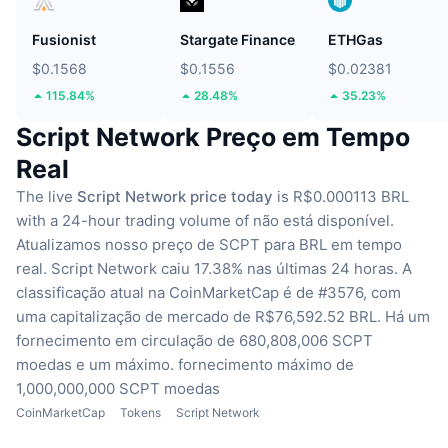
Fusionist
Stargate Finance
ETHGas
$0.1568
$0.1556
$0.02381
115.84%
28.48%
35.23%
Script Network Preço em Tempo
Real
The live
Script Network price today
is R$0.000113 BRL
with a 24-hour trading volume of não está disponível.
Atualizamos nosso preço de SCPT para BRL em tempo
real.
Script Network caiu 17.38% nas últimas 24 horas.
A
classificação atual na CoinMarketCap é de #3576, com
uma capitalização de mercado de R$76,592.52 BRL.
Há um
fornecimento em circulação de 680,808,006 SCPT
moedas
e um máximo. fornecimento máximo de
1,000,000,000 SCPT moedas
CoinMarketCap
Tokens
Script Network