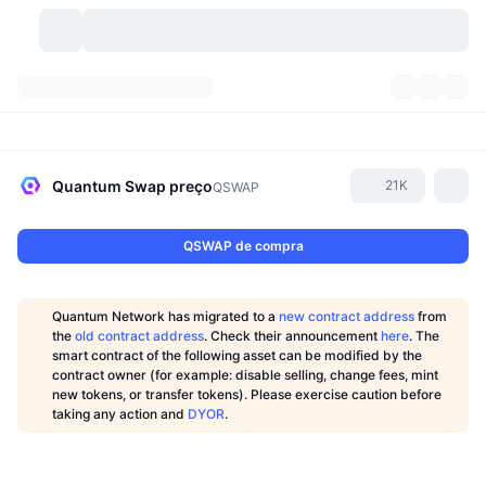
Criptomoedas
Painéis
Criptomoedas
DexScan
Mercados
Classificação
Quantum Swap
preço
21K
QSWAP
Sinais
Corretoras
Categorias
New
Visão Geral do Mercado
QSWAP de compra
Tendências
Comunidade
Instantâneos Históricos
Mercado Spot
Bolsas centralizadas
Quantum Network has migrated to a
new contract address
from
Novo
Notícias
API
Desbloqueios de Tokens
Nº de criptomoedas
the
old contract address
. Check their announcement
here
.
The
Spot
smart contract of the following asset can be modified by the
contract owner (for example: disable selling, change fees, mint
Ganhadores
Tópicos
Rendimentos
Produtos
Tesouros de Bitcoin
Derivativos
API
new tokens, or transfer tokens). Please exercise caution before
taking any action and
DYOR
.
Explorador de Memes
Lives
Ativos do Mundo Real
Tesouros de BNB
Produtos
API de Cripto
Corretoras descentralizadas