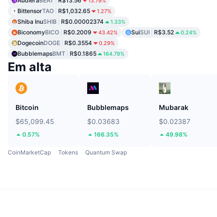
Audiera
BEAT
R$13.56
13.79%
Bittensor
TAO
R$1,032.65
1.27%
Shiba Inu
SHIB
R$0.00002374
1.33%
Biconomy
BICO
R$0.2009
Sui
SUI
R$3.52
43.42%
0.24%
Dogecoin
DOGE
R$0.3554
0.29%
Bubblemaps
BMT
R$0.1865
164.79%
Em alta
Bitcoin
Bubblemaps
Mubarak
$65,099.45
$0.03683
$0.02387
0.57%
166.35%
49.98%
CoinMarketCap
Tokens
Quantum Swap