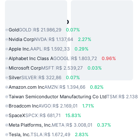
Ativos do Mundo Real Populares
Gold
GOLD
R$ 21.986,29
0.07%
Nvidia Corp
NVDA
R$ 1.137,64
2.27%
Apple Inc.
AAPL
R$ 1.592,33
0.29%
Alphabet Inc Class A
GOOGL
R$ 1.803,72
0.96%
Microsoft Corp
MSFT
R$ 2.539,27
0.03%
Silver
SILVER
R$ 322,86
0.07%
Amazon.com Inc
AMZN
R$ 1.394,66
0.82%
Taiwan Semiconductor Manufacturing Co Ltd
TSM
R$ 2.138
Broadcom Inc
AVGO
R$ 2.169,01
1.71%
SpaceX
SPCX
R$ 681,71
15.83%
Meta Platforms, Inc.
META
R$ 3.008,01
0.37%
Tesla, Inc.
TSLA
R$ 1.672,49
2.83%