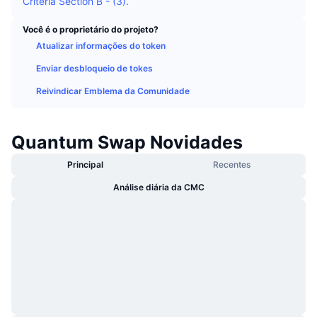
Criteria Section B - (3).
Em alta
ETFs de criptomoedas
Aprenda
CMC MCP
Você é o proprietário do projeto?
Novo
ETFs de Bitcoin
Atualizar informações do token
x402
Novidades
Enviar desbloqueio de tokes
Cripto
ETFs de Ethereum
Academy
Reivindicar Emblema da Comunidade
Política
Análise técnica
Pesquisa
Quantum Swap Novidades
Esportes
RSI
Vídeos
Principal
Recentes
Finanças
Análise diária da CMC
MACD
Glossário
Tecnologia
Derivativos
Campanhas
NFT
Visão Geral
Airdrops
Estatísticas Gerais dos NFT
Liquidações
Recompensas em Diamantes