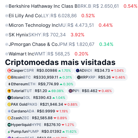
Berkshire Hathaway Inc Class B
BRK.B
R$ 2.650,61
0.54%
Eli Lilly And Co
LLY
R$ 6.028,86
0.52%
Micron Technology Inc
MU
R$ 4.473,51
0.44%
SK Hynix
SKHY
R$ 702,34
3.92%
JPmorgan Chase & Co
JPM
R$ 1.820,67
0.34%
Walmart Inc
WMT
R$ 568,25
0.20%
Criptomoedas mais visitadas
Casper
CSPR
R$0.00986
ADI
ADI
R$34.73
1.70%
1.04%
Bitcoin
BTC
R$330,959.11
XRP
XRP
R$5.26
0.31%
0.46%
Ethereum
ETH
R$9,774.99
0.30%
Tutorial
TUT
R$1.20
Pi
PI
R$0.462
69.08%
0.46%
Solana
SOL
R$390.43
1.04%
PAX Gold
PAXG
R$21,946.34
0.88%
Cardano
ADA
R$0.9999
1.19%
Zcash
ZEC
R$2,585.88
0.89%
Hyperliquid
HYPE
R$276.10
1.27%
Pump.fun
PUMP
R$0.01392
11.62%