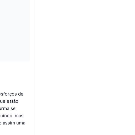
esforços de
que estão
forma se
luindo, mas
do assim uma