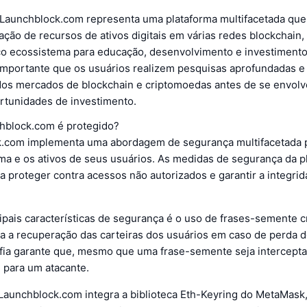
Launchblock.com representa uma plataforma multifacetada que
tação de recursos de ativos digitais em várias redes blockchai
co ecossistema para educação, desenvolvimento e investiment
 importante que os usuários realizem pesquisas aprofundadas 
dos mercados de blockchain e criptomoedas antes de se envo
rtunidades de investimento.
hblock.com é protegido?
.com implementa uma abordagem de segurança multifacetada 
ma e os ativos de seus usuários. As medidas de segurança da p
a proteger contra acessos não autorizados e garantir a integri
pais características de segurança é o uso de frases-semente c
ra a recuperação das carteiras dos usuários em caso de perda d
afia garante que, mesmo que uma frase-semente seja interceptad
il para um atacante.
 Launchblock.com integra a biblioteca Eth-Keyring do MetaMask