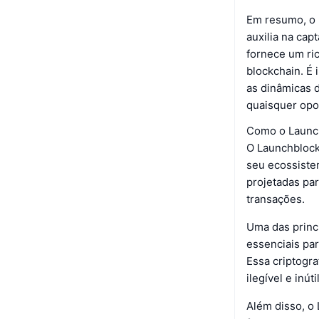
Em resumo, o 
auxilia na cap
fornece um ri
blockchain. É
as dinâmicas 
quaisquer opo
Como o Launc
O Launchblock
seu ecossiste
projetadas par
transações.
Uma das princi
essenciais pa
Essa criptogr
ilegível e inút
Além disso, o