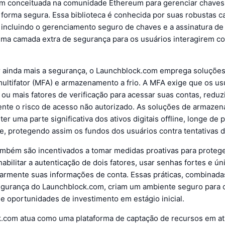
m conceituada na comunidade Ethereum para gerenciar chaves 
forma segura. Essa biblioteca é conhecida por suas robustas ca
 incluindo o gerenciamento seguro de chaves e a assinatura de
uma camada extra de segurança para os usuários interagirem c
 ainda mais a segurança, o Launchblock.com emprega soluçõe
multifator (MFA) e armazenamento a frio. A MFA exige que os us
ou mais fatores de verificação para acessar suas contas, redu
ente o risco de acesso não autorizado. As soluções de armazen
r uma parte significativa dos ativos digitais offline, longe de 
e, protegendo assim os fundos dos usuários contra tentativas d
ambém são incentivados a tomar medidas proativas para proteg
abilitar a autenticação de dois fatores, usar senhas fortes e ún
ularmente suas informações de conta. Essas práticas, combinad
gurança do Launchblock.com, criam um ambiente seguro para 
e oportunidades de investimento em estágio inicial.
.com atua como uma plataforma de captação de recursos em ati