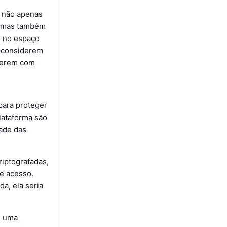
 não apenas
n, mas também
o no espaço
e considerem
lverem com
para proteger
lataforma são
dade das
riptografadas,
e acesso.
a, ela seria
, uma