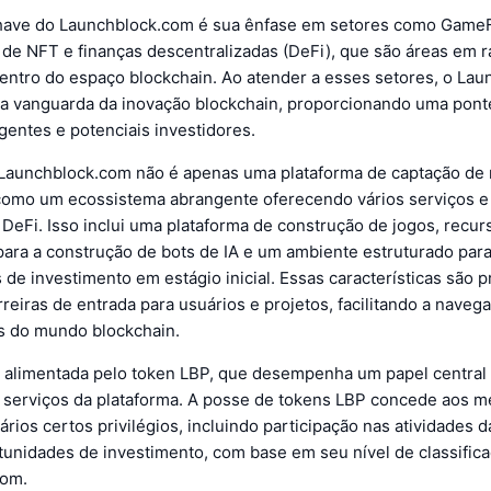
ave do Launchblock.com é sua ênfase em setores como GameF
 de NFT e finanças descentralizadas (DeFi), que são áreas em r
entro do espaço blockchain. Ao atender a esses setores, o La
na vanguarda da inovação blockchain, proporcionando uma pont
entes e potenciais investidores.
 Launchblock.com não é apenas uma plataforma de captação de 
omo um ecossistema abrangente oferecendo vários serviços e 
DeFi. Isso inclui uma plataforma de construção de jogos, recur
para a construção de bots de IA e um ambiente estruturado par
de investimento em estágio inicial. Essas características são p
rreiras de entrada para usuários e projetos, facilitando a naveg
 do mundo blockchain.
é alimentada pelo token LBP, que desempenha um papel central n
 serviços da plataforma. A posse de tokens LBP concede aos 
rios certos privilégios, incluindo participação nas atividades d
tunidades de investimento, com base em seu nível de classific
com.