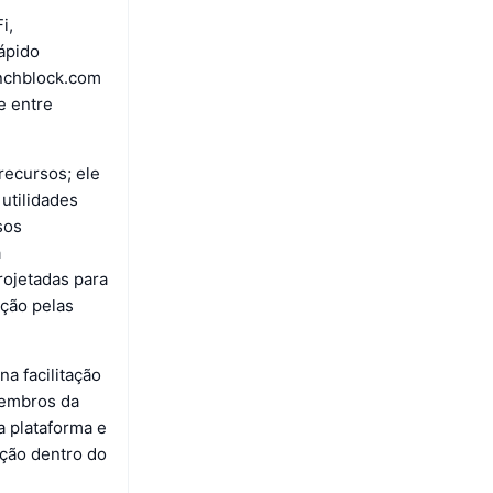
i,
ápido
unchblock.com
e entre
recursos; ele
utilidades
sos
a
rojetadas para
ação pelas
a facilitação
membros da
a plataforma e
ação dentro do