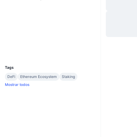
Site
Website
Whitepaper
Sociais
Contratos
0xa23c...0a4ebe
2.7
Classificação (CertiK)
Exploradores
etherscan.io
Carteiras
UCID
15886
Tags
DeFi
Ethereum Ecosystem
Staking
Mostrar todos