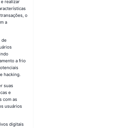
e realizar
racterísticas
 transações, o
om a
s de
uários
zindo
amento a frio
potenciais
e hacking.
er suas
icas e
as com as
os usuários
vos digitais