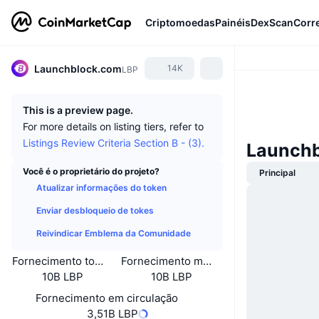
Criptomoedas
Painéis
DexScan
Corr
Launchblock.com
14K
LBP
This is a preview page.
For more details on listing tiers, refer to
Listings Review Criteria Section B - (3).
Launchb
Você é o proprietário do projeto?
Principal
Atualizar informações do token
Enviar desbloqueio de tokes
Reivindicar Emblema da Comunidade
Fornecimento total
Fornecimento máximo
10B LBP
10B LBP
Fornecimento em circulação
3,51B LBP