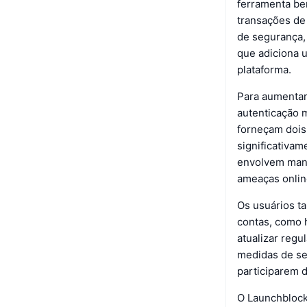
ferramenta be
transações de 
de segurança,
que adiciona 
plataforma.
Para aumentar
autenticação 
forneçam dois 
significativam
envolvem mante
ameaças onlin
Os usuários t
contas, como h
atualizar reg
medidas de se
participarem d
O Launchblock