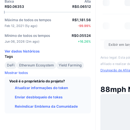
Baixa
Alta
R$0.06353
R$0.06512
Máxima de todos os tempos
R$1,181.56
Feb 12, 2021
(
5y ago
)
-99.99
%
Mínimo de todos os tempos
R$0.05524
Jun 06, 2026
(
2m ago
)
+
16.26
%
Exibir em lar
Ver dados históricos
Tags
Aviso legal: Esta p
afiliado e realizar
DeFi
Ethereum Ecosystem
Yield Farming
Divulgação de Afili
Mostrar todos
Você é o proprietário do projeto?
88mph 
Atualizar informações do token
Enviar desbloqueio de tokes
Reivindicar Emblema da Comunidade