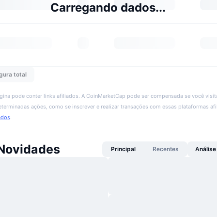
Carregando dados...
gura total
ágina pode conter links afiliados. A CoinMarketCap pode ser compensada se você visita
 determinadas ações, como se inscrever e realizar transações com essas plataformas afi
ados
.
Novidades
Principal
Recentes
Análise