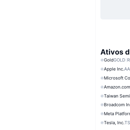
Ativos 
Gold
GOLD
R
Apple Inc.
AA
Microsoft C
Amazon.com
Taiwan Semi
Broadcom In
Meta Platfor
Tesla, Inc.
T