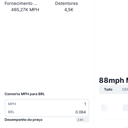
Fornecimento em circulação
Detentores
465,27K MPH
4,5K
Site
Website
Sociais
Contratos
0x8888...e835c5
3.7
Classificação (CertiK)
Auditorias
Exploradores
etherscan.io
Carteiras
88mph 
UCID
7742
Tudo
CE
Converta MPH para BRL
MPH
BRL
Desempenho do preço
24h