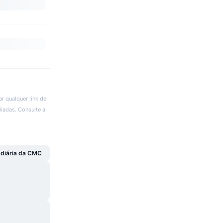
r qualquer link de
liadas. Consulte a
 diária da CMC