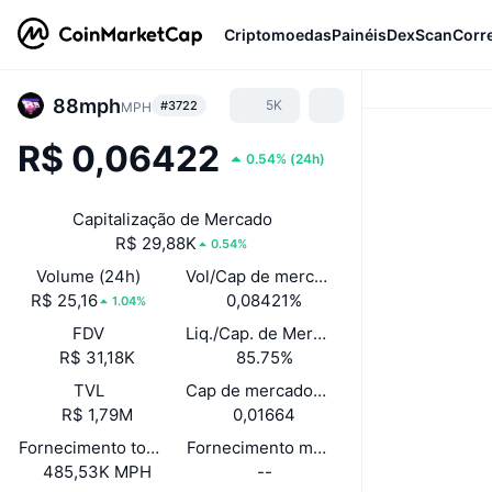
Criptomoedas
Painéis
DexScan
Corr
88mph
5K
#3722
MPH
R$ 0,06422
0.54%
(
24h
)
Capitalização de Mercado
R$ 29,88K
0.54%
Volume (24h)
Vol/Cap de mercado (24h)
R$ 25,16
0,08421%
1.04%
FDV
Liq./Cap. de Mercado
R$ 31,18K
85.75%
TVL
Cap de mercado/TVB
R$ 1,79M
0,01664
Fornecimento total
Fornecimento máximo
485,53K MPH
--