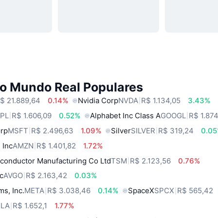
do Mundo Real Populares
$ 21.889,64
0.14%
Nvidia Corp
NVDA
R$ 1.134,05
3.43%
PL
R$ 1.606,09
0.52%
Alphabet Inc Class A
GOOGL
R$ 1.874
orp
MSFT
R$ 2.496,63
1.09%
Silver
SILVER
R$ 319,24
0.0
 Inc
AMZN
R$ 1.401,82
1.72%
conductor Manufacturing Co Ltd
TSM
R$ 2.123,56
0.76%
c
AVGO
R$ 2.163,42
0.03%
ms, Inc.
META
R$ 3.038,46
0.14%
SpaceX
SPCX
R$ 565,42
SLA
R$ 1.652,1
1.77%