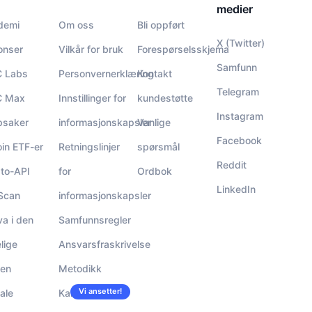
medier
demi
Om oss
Bli oppført
X (Twitter)
onser
Vilkår for bruk
Forespørselsskjema
Samfunn
 Labs
Personvernerklæring
Kontakt
Telegram
 Max
Innstillinger for
kundestøtte
Instagram
psaker
informasjonskapsler
Vanlige
Facebook
oin ETF-er
Retningslinjer
spørsmål
Reddit
to-API
for
Ordbok
LinkedIn
Scan
informasjonskapsler
va i den
Samfunnsregler
elige
Ansvarsfraskrivelse
den
Metodikk
Vi ansetter!
ale
Karrierer