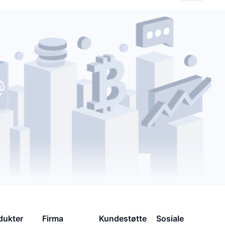
dukter
Firma
Kundestøtte
Sosiale