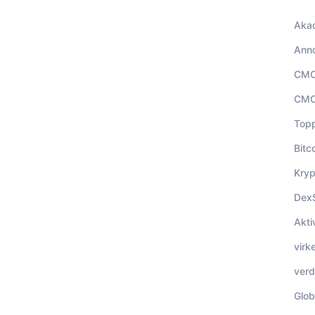
Aka
Ann
CMC
CMC
Top
Bitc
Kryp
Dex
Akti
virk
ver
Glob