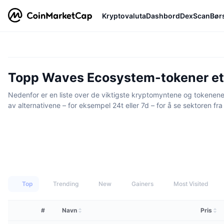
Kryptovaluta
Dashbord
DexScan
Bør
Topp Waves Ecosystem-tokener et
Nedenfor er en liste over de viktigste kryptomyntene og tokenene
av alternativene – for eksempel 24t eller 7d – for å se sektoren fra
Top
Trending
New
Gainers
Most Visited
#
Navn
Pris