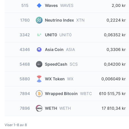
515
Waves
WAVES
2,00 kr
1760
Neutrino Index
XTN
0,2224 kr
3342
UNIT0
UNIT0
0,06352 kr
4346
Asia Coin
ASIA
0,3306 kr
5468
SpeedCash
SCS
0,04200 kr
5880
WX Token
WX
0,006049 kr
7894
Wrapped Bitcoin
WBTC
610 515,75 kr
7896
WETH
WETH
17 810,34 kr
Viser 1–8 av 8