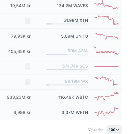
19,54M kr
134.2M
WAVES
51.98M
XTN
--
79,93K kr
5.09M
UNIT0
50M
ASIA
405,65K kr
574.74K
SCS
--
89.19M
WX
--
933,23M kr
116.49K
WBTC
6,99B kr
3.37M
WETH
Vis rader
100