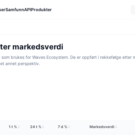
ser
Samfunn
API
Produkter
ter markedsverdi
 som brukes for Waves Ecosystem. De er oppført i rekkefølge etter ma
 et annet perspektiv.
1 t %
24 t %
7 d %
Markedsverdi