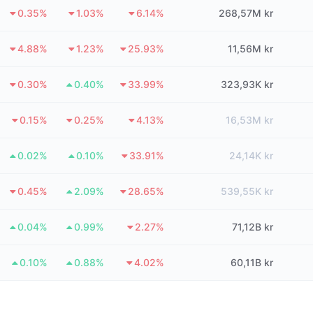
0.35%
1.03%
6.14%
268,57M kr
4.88%
1.23%
25.93%
11,56M kr
0.30%
0.40%
33.99%
323,93K kr
0.15%
0.25%
4.13%
16,53M kr
0.02%
0.10%
33.91%
24,14K kr
0.45%
2.09%
28.65%
539,55K kr
0.04%
0.99%
2.27%
71,12B kr
0.10%
0.88%
4.02%
60,11B kr