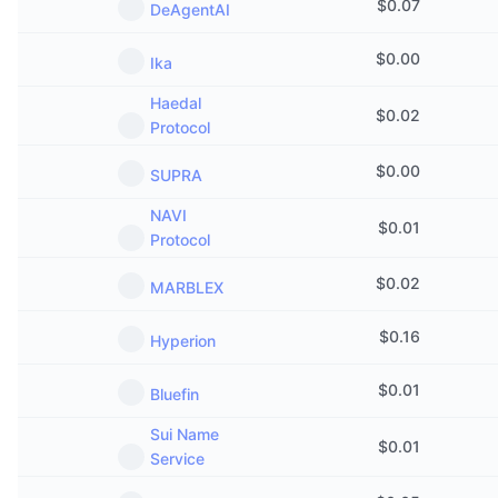
$
0.07
DeAgentAI
Kommende salg
Finansieringsrenter
Lær og tjen
$
0.00
Ika
Kalendere
Haedal
$
0.02
Protocol
ICO-kalender
$
0.00
SUPRA
Hendelseskalender
NAVI
$
0.01
Protocol
$
0.02
MARBLEX
$
0.16
Hyperion
$
0.01
Bluefin
Sui Name
$
0.01
Service