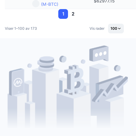
$
62977.15
(M-BTC)
1
2
Viser 1–100 av 173
Vis rader
100