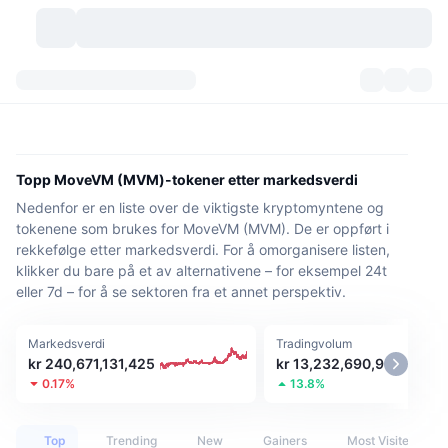
Kryptovaluta
Dashbord
Kryptovaluta
DexScan
Markeder
Rangering
Topp MoveVM (MVM)-tokener etter markedsverdi
Nedenfor er en liste over de viktigste kryptomyntene og
Signaler
Børser
Kategorier
New
Markedsoversikt
tokenene som brukes for MoveVM (MVM). De er oppført i
rekkefølge etter markedsverdi. For å omorganisere listen,
Populært
Samfunn
Historiske øyeblikksbilder
Spotmarked
Sentraliserte børser
klikker du bare på et av alternativene – for eksempel 24t
eller 7d – for å se sektoren fra et annet perspektiv.
Ny
Nyhetsstrøm
API
Tokenopplåsninger
Antall kryptovalutaer
Spot
Markedsverdi
Tradingvolum
Vinnere
Emner
Yields
Produkter
Bitcoin Kassebeholdninger
Derivater
API
kr 240,671,131,425
kr 13,232,690,908
0.17%
13.8%
Meme-utforsker
Direktesendinger
Aktiva i den virkelige verden
BNB Kassebeholdninger
Produkter
Krypto-API
Desentraliserte børser
Top
Trending
New
Gainers
Most Visited