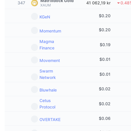
Matrixdock Gold
347
41 062,19 kr
0.48
Trending
Krypto-ETF-er
XAUM
Opplæring
CMC MCP
$
0.20
KGeN
Nytt
Bitcoin ETF-er
x402
Nyheter
$
0.20
Momentum
Krypto
Ethereum ETF-er
Akademi
Magma
$
0.19
Politikk
Finance
Teknisk analyse
Forskning
$
0.01
Movement
Idrett
RSI
Videoer
Swarm
$
0.01
Finans
Network
MACD
Ordbok
$
0.02
Teknologi
Bluwhale
Derivater
Kampanjer
Cetus
$
0.02
NFT
Protocol
Oversikt
Airdrops
$
0.06
OVERTAKE
Samlet NFT-statistikk
Likvidasjoner
Diamantbelønninger